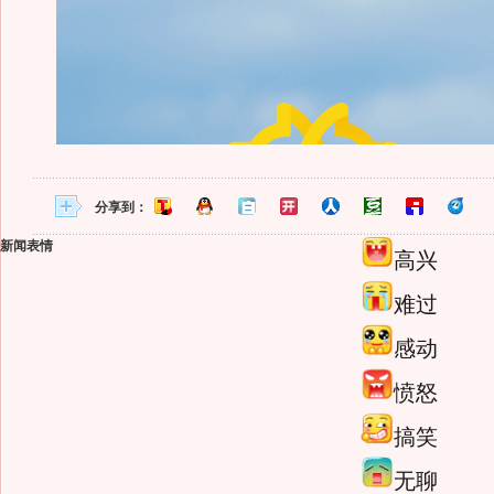
分享到：
新闻表情
高兴
难过
感动
愤怒
搞笑
无聊