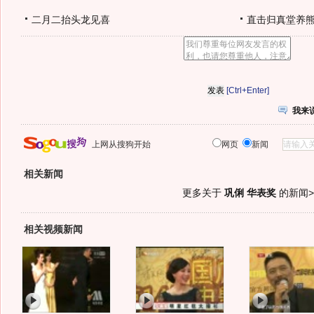
二月二抬头龙见喜
直击归真堂养
[Ctrl+Enter]
我来
上网从搜狗开始
网页
新闻
相关新闻
更多关于
巩俐 华表奖
的新闻>
相关视频新闻