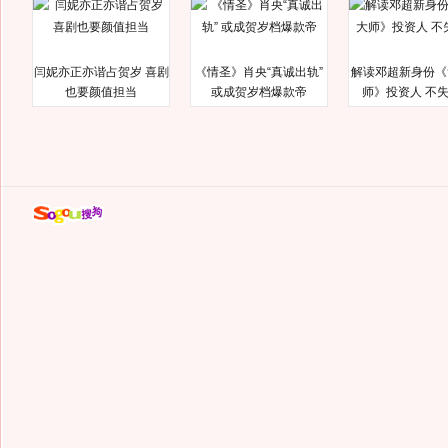
闫妮亦正亦谐占贺岁 喜剧
《情圣》肖央“真诚出轨”
解读邓超新身份《
也要颜值担当
或成贺岁档爆款帝
师》投资人 不