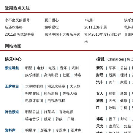
近期热点关注
永不磨灭的番号
夏日甜心
7电影
快乐
新还珠格格
姚明退役
2011上海车展
私募
2011高考试题答案
感动中国十大母亲评选
社区2010年度行业口碑
贵州
榜
网站地图
娱乐中心
搜狐
|
ChinaRen
|
焦
频道导航
|
明星
|
电影
|
电视
|
音乐
|
戏剧
新闻
|
军事
|
公益
|
|
娱乐播报
|
高清影视
|
社区
|
博客
财经
|
股票
|
理财
|
汽车
|
购车
|
家居
|
王牌栏目
|
大鹏嘚吧嘚
|
潮流实验室
|
大人物
|
明星在线
|
时尚周报
|
先锋人物
女人
|
母婴
|
新娘
|
|
电影评审团
|
电视收视榜
旅游
|
天气
|
健康
|
IT
|
数码
|
手机
|
特色频道
|
明星公益
|
好莱坞
|
香港电影
|
嘻哈音乐
|
独家
|
韩娱
|
日娱
博客
|
圈子
|
邮箱
|
天龙
|
鹿鼎记
|
短信
资料库
|
明星库
|
影视库
|
专题库
|
图片库