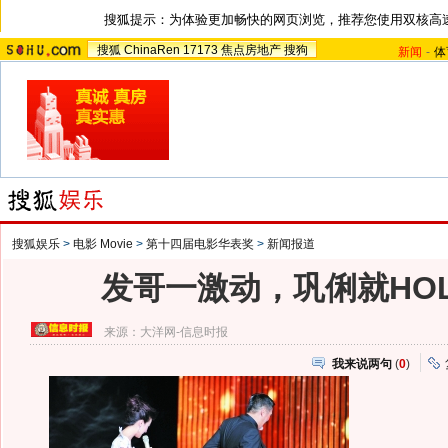
搜狐提示：为体验更加畅快的网页浏览，推荐您使用双核高
搜狐
ChinaRen
17173
焦点房地产
搜狗
新闻
-
体
搜狐娱乐
>
电影 Movie
>
第十四届电影华表奖
>
新闻报道
发哥一激动，巩俐就HO
来源：
大洋网-信息时报
我来说两句
(
0
)