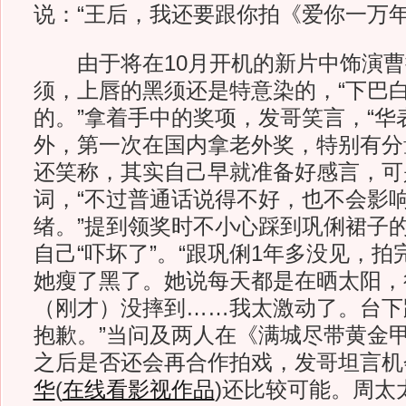
说：“王后，我还要跟你拍《爱你一万年
由于将在10月开机的新片中饰演曹
须，上唇的黑须还是特意染的，“下巴
的。”拿着手中的奖项，发哥笑言，“华
外，第一次在国内拿老外奖，特别有分
还笑称，其实自己早就准备好感言，可
词，“不过普通话说得不好，也不会影
绪。”提到领奖时不小心踩到巩俐裙子的
自己“吓坏了”。“跟巩俐1年多没见，
她瘦了黑了。她说每天都是在晒太阳，
（刚才）没摔到……我太激动了。台下
抱歉。”当问及两人在《满城尽带黄金
之后是否还会再合作拍戏，发哥坦言机
华
(
在线看影视作品
)
还比较可能。周太