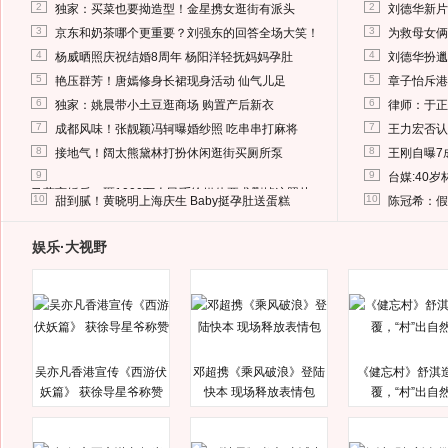
2
2
独家：买菜也要拗造型！金星携女逛街有派头
刘德华新片
3
3
京东和奶茶哪个更重要？刘强东的回答全场大笑！
为救母女俩
4
4
杨威晒照庆祝结婚8周年 杨阳洋轻抚妈妈孕肚
刘德华扮邋
5
5
艳压群芳！唐嫣修身长裙现身活动 仙气儿足
章子怡斥港
6
6
独家：姚晨带小土豆逛商场 购置产后新衣
律师：于正
7
7
成都风味！张靓颖冯轲曝婚纱照 吃串串打麻将
王力宏否认
8
8
接地气！阔太熊黛林打扮休闲逛街买厕所泵
王刚自曝7
9
9
台媒:40
马蓉离婚后，砸1000万人民币给媒体要求删掉这照片
10
10
甜到腻！黄晓明上海庆生 Baby挺孕肚送蛋糕
陈冠希：假
娱乐·大视野
吴亦凡香港宣传《西游伏
邓超携《乘风破浪》登陆
《健忘村》舒淇
妖篇》 获徐导星爷称赞
快本 现场释放表情包
覆，“村”出自