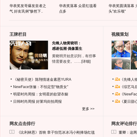
华表奖发哥爆发皇者之
华表奖落幕 众星红毯看
华表奖圆满落幕 
气 好友巩俐"惨然下..
点多
头"欢乐颂"
王牌栏目
视频策划
先锋人物黄晓明：
感谢低潮 偶像重生
黄晓明开始意识到，有些事
情需要改变。……
[详细]
《秘密天使》陈翔情迷金素恩YURA
《先锋人
NewFace张俪：不怕定型“物质女”
《综艺马
明星时尚周报：女明星的欲望衣橱
《NewF
日韩时尚周报
好莱坞街拍周报
《夏日甜
更多 >>
网友点击排行
网友评论排行
1
1
《比利林恩》首映 章子怡范冰冰冯小刚捧场红毯
董卿：这两