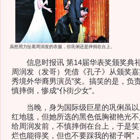
虽然用力扯着周润发的衣服，但巩俐还是摔倒在台上。
信息时报讯 第14届华表奖颁奖典
周润发（发哥）凭借《孔子》从颁奖嘉
秀境外华裔男演员”奖。搞笑的是，负
慎摔倒，惨成“仆街少女”。
当晚，身为国际级巨星的巩俐虽以
红地毯，但她所选的黑色低胸裙艳光不
给周润发前，不慎摔倒在台上，于是笑
烂也能得奖，但也不要踩我的裙子啊”