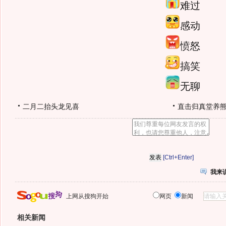
难过
感动
愤怒
搞笑
无聊
二月二抬头龙见喜
直击归真堂养
[Ctrl+Enter]
我来
上网从搜狗开始
网页
新闻
相关新闻