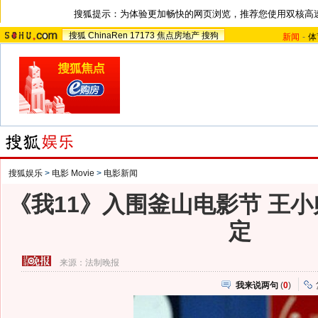
搜狐提示：为体验更加畅快的网页浏览，推荐您使用双核高
搜狐
ChinaRen
17173
焦点房地产
搜狗
新闻
-
体
搜狐娱乐
>
电影 Movie
>
电影新闻
《我11》入围釜山电影节 王
定
来源：
法制晚报
我来说两句
(
0
)