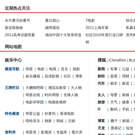
近期热点关注
永不磨灭的番号
夏日甜心
7电影
快乐
新还珠格格
姚明退役
2011上海车展
私募
2011高考试题答案
感动中国十大母亲评选
社区2010年度行业口碑
贵州
榜
网站地图
娱乐中心
搜狐
|
ChinaRen
|
焦
频道导航
|
明星
|
电影
|
电视
|
音乐
|
戏剧
新闻
|
军事
|
公益
|
|
娱乐播报
|
高清影视
|
社区
|
博客
财经
|
股票
|
理财
|
汽车
|
购车
|
家居
|
王牌栏目
|
大鹏嘚吧嘚
|
潮流实验室
|
大人物
|
明星在线
|
时尚周报
|
先锋人物
女人
|
母婴
|
新娘
|
|
电影评审团
|
电视收视榜
旅游
|
天气
|
健康
|
IT
|
数码
|
手机
|
特色频道
|
明星公益
|
好莱坞
|
香港电影
|
嘻哈音乐
|
独家
|
韩娱
|
日娱
博客
|
圈子
|
邮箱
|
天龙
|
鹿鼎记
|
短信
资料库
|
明星库
|
影视库
|
专题库
|
图片库