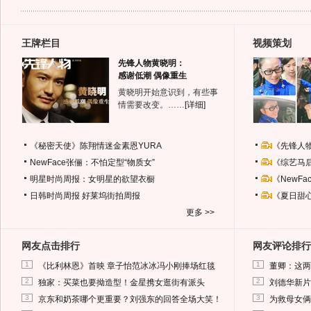
王牌栏目
视频策划
先锋人物黄晓明：
感谢低潮 偶像重生
黄晓明开始意识到，有些事
情需要改变。……
[详细]
《秘密天使》陈翔情迷金素恩YURA
《先锋人
NewFace张俪：不怕定型“物质女”
《综艺马
明星时尚周报：女明星的欲望衣橱
《NewF
日韩时尚周报
好莱坞街拍周报
《夏日甜
更多 >>
网友点击排行
网友评论排行
1
1
《比利林恩》首映 章子怡范冰冰冯小刚捧场红毯
董卿：这两
2
2
独家：买菜也要拗造型！金星携女逛街有派头
刘德华新片
3
3
京东和奶茶哪个更重要？刘强东的回答全场大笑！
为救母女俩