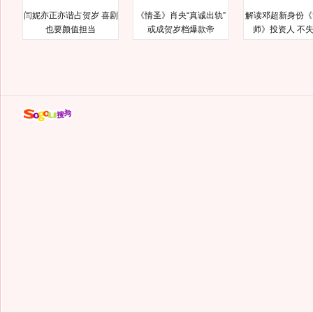
闫妮亦正亦谐占贺岁 喜剧
《情圣》肖央“真诚出轨”
解读邓超新身份《
也要颜值担当
或成贺岁档爆款帝
师》投资人 不