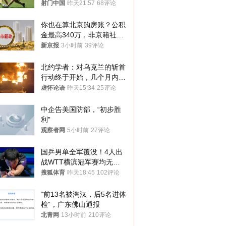
射门中国
昨天21:57
68评论
你也在算北京购房账？公积
金最高340万，非京籍社保
1年
新京报
3小时前
39评论
北约学者：对乌克兰的斩首
行动终于开始，几个月内乌
将投降
虚怀论语
昨天15:34
25评论
中企告美国防部，“初步胜
利”
观察者网
5小时前
27评论
国乒男单全军覆没！4人出
战WTT横滨冠军赛均无缘
八强
搜狐体育
昨天18:45
102评论
“前13名被淘汰，后5名进体
检”，广东佛山通报
北青网
13小时前
210评论