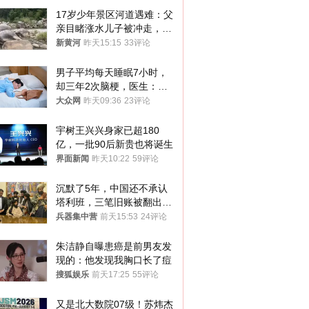
17岁少年景区河道遇难：父
亲目睹涨水儿子被冲走，当
地排除上游泄洪，家属盼厘
新黄河
昨天15:15
33评论
清责任
男子平均每天睡眠7小时，
却三年2次脑梗，医生：这
样睡觉更伤身
大众网
昨天09:36
23评论
宇树王兴兴身家已超180
亿，一批90后新贵也将诞生
界面新闻
昨天10:22
59评论
沉默了5年，中国还不承认
塔利班，三笔旧账被翻出，
最大风险出现
兵器集中营
前天15:53
24评论
朱洁静自曝患癌是前男友发
现的：他发现我胸口长了痘
搜狐娱乐
前天17:25
55评论
又是北大数院07级！苏炜杰