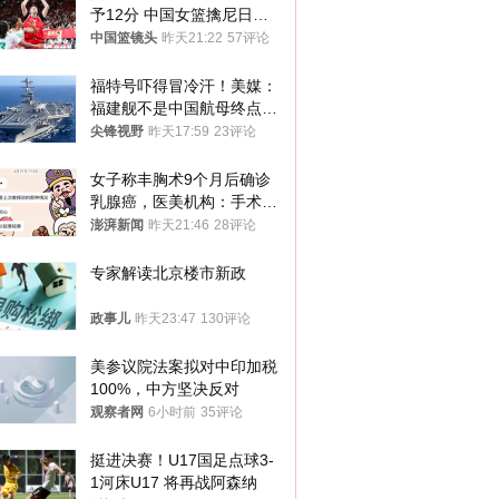
予12分 中国女篮擒尼日利
亚
中国篮镜头
昨天21:22
57评论
福特号吓得冒冷汗！美媒：
福建舰不是中国航母终点，
而是新起点！
尖锋视野
昨天17:59
23评论
女子称丰胸术9个月后确诊
乳腺癌，医美机构：手术不
可能引发癌症，建议走司法
澎湃新闻
昨天21:46
28评论
途径
专家解读北京楼市新政
政事儿
昨天23:47
130评论
美参议院法案拟对中印加税
100%，中方坚决反对
观察者网
6小时前
35评论
挺进决赛！U17国足点球3-
1河床U17 将再战阿森纳