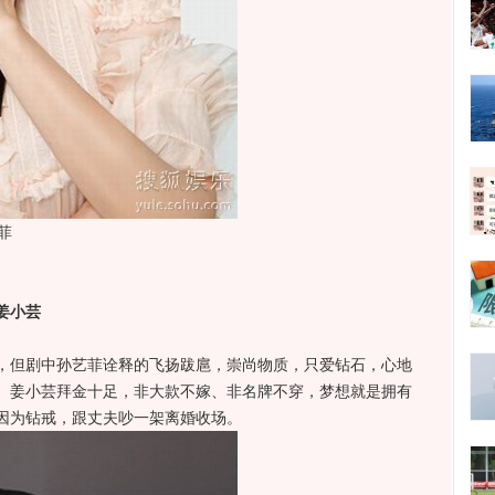
菲
姜小芸
但剧中孙艺菲诠释的飞扬跋扈，崇尚物质，只爱钻石，心地
。姜小芸拜金十足，非大款不嫁、非名牌不穿，梦想就是拥有
因为钻戒，跟丈夫吵一架离婚收场。