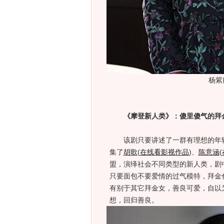
杨紫
《摩登新人类》：傻里傻气的拜
该剧只要讲述了一群有理想的年轻人
集了
胡歌
(
在线看影视作品
)
、
陈意涵
(
盟，演绎社会不同类型的新人类，剧
只要面包不要爱情的过气模特，拜金
有别于其它拜金女，善良可爱，自以
想，回归善良。