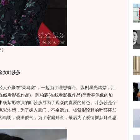
彤
金女叶莎莎
齐聚在“菜鸟窝”，一起为了理想奋斗。该剧星光熠熠，汇
在线看影视作品
)
、
陈柏霖
(
在线看影视作品
)
等青春偶像的加
中杨紫彤饰演的叶莎莎成为了观众的喜爱的角色。叶莎莎是个
色彩浓烈，为了嫁入豪门，不余遗力。杨紫彤诠释的叶莎莎却
为精明，傻里傻气，为了家庭拜金，最后为了爱情摒弃拜金思