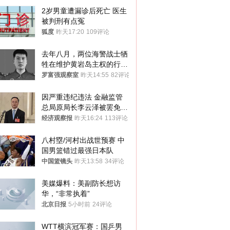
2岁男童遭漏诊后死亡 医生
被判刑有点冤
狐度
昨天17:20
109评论
去年八月，两位海警战士牺
牲在维护黄岩岛主权的行动
中
罗富强观察室
昨天14:55
82评论
因严重违纪违法 金融监管
总局原局长李云泽被罢免全
国人大代表
经济观察报
昨天16:24
113评论
八村塁/河村出战世预赛 中
国男篮错过最强日本队
中国篮镜头
昨天13:58
34评论
美媒爆料：美副防长想访
华，“非常执着”
北京日报
5小时前
24评论
WTT横滨冠军赛：国乒男