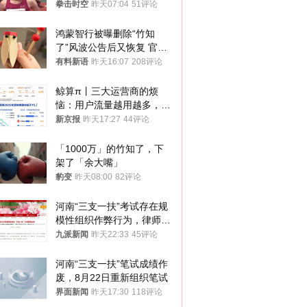
默不作声
拳击时空
昨天07:04
51评论
鸿蒙智行被曝删除“竹知
了”风波公告后又恢复 官媒
曾力挺：劝华为要大度的，
有料新语
昨天16:07
208评论
你们适不适合？
鲸算π丨三大运营商的烦
恼：用户流量越用越多，收
入却越来越少
新京报
昨天17:27
44评论
「1000万」的竹知了，下
架了「余大嘴」
豹变
昨天08:00
82评论
河南“三支一扶”考试存在规
模性组织作弊行为，律师：
涉嫌非法获取国家秘密罪等
九派新闻
昨天22:33
45评论
罪名
河南“三支一扶”笔试成绩作
废，8月22日重新组织笔试
界面新闻
昨天17:30
118评论