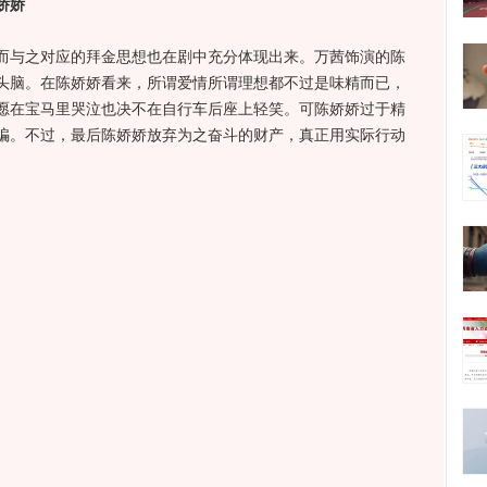
娇娇
与之对应的拜金思想也在剧中充分体现出来。万茜饰演的陈
头脑。在陈娇娇看来，所谓爱情所谓理想都不过是味精而已，
愿在宝马里哭泣也决不在自行车后座上轻笑。可陈娇娇过于精
骗。不过，最后陈娇娇放弃为之奋斗的财产，真正用实际行动