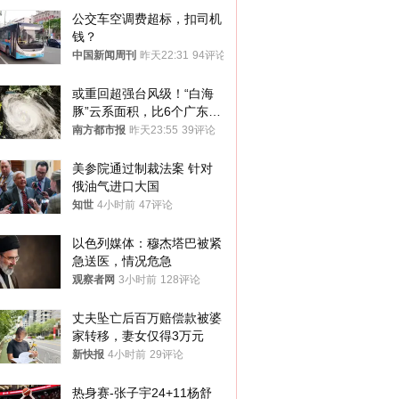
公交车空调费超标，扣司机
钱？
中国新闻周刊
昨天22:31
94评论
或重回超强台风级！“白海
豚”云系面积，比6个广东还
大！深圳官方：注意这件事
南方都市报
昨天23:55
39评论
美参院通过制裁法案 针对
俄油气进口大国
知世
4小时前
47评论
以色列媒体：穆杰塔巴被紧
急送医，情况危急
观察者网
3小时前
128评论
丈夫坠亡后百万赔偿款被婆
家转移，妻女仅得3万元
新快报
4小时前
29评论
热身赛-张子宇24+11杨舒