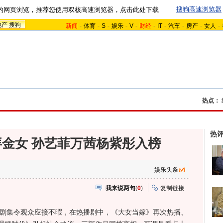
搜狗高速浏览器
的网页浏览，推荐您使用双核高速浏览器，点击此处下载
地产
搜狗
新闻
-
体育
-
S
-
娱乐
-
V
-
财经
-
IT
-
汽车
-
房产
-
女人
-
热点：
热
金女 孙艺菲万茜杨紫彤入榜
娱乐头条
我来说两句
(
0
)
复制链接
剧集令观众应接不暇，在热播剧中，《大女当嫁》再次热播、