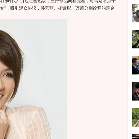
裸婚时代》引起社会热议，三部作品同档亮相，可谓是看点十
金女”，吸引观众热议，孙艺菲、杨紫彤、万茜分别诠释的拜金