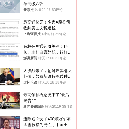
单无缘八强
新京报
昨天21:16
63评论
最高近亿元！多家A股公司
收到美国关税退税
上海证券报
4小时前
39评论
高校任免通知引关注：科
长、主任自愿辞职，转任思
政辅导员
澎湃新闻
昨天17:00
31评论
大决战来了，朝鲜导弹部队
赴俄，普京新设特殊兵种，
76岁老将扛旗
虚怀论语
昨天10:28
28评论
最高领袖给总统下了“最后
警告”？
新闻资讯综合
昨天20:19
38评论
遭除名？女子400米冠军廖
孟雪被指为男性，中国田协