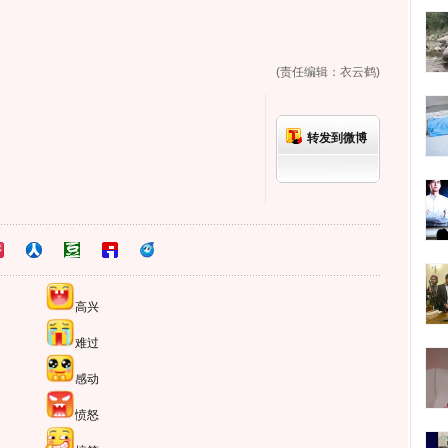
(责任编辑：衣云鹤)
转发到微博
高兴
难过
感动
愤怒