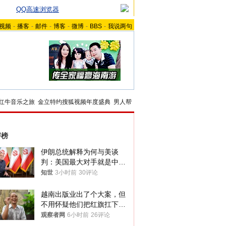
QQ高速浏览器
视频
-
播客
-
邮件
-
博客
-
微博
-
BBS
-
我说两句
红牛音乐之旅
金立特约搜狐视频年度盛典
男人帮
评榜
伊朗总统解释为何与美谈
判：美国最大对手就是中
国，但他们也在对话
知世
3小时前
30评论
越南出版业出了个大案，但
不用怀疑他们把红旗扛下去
的决心
观察者网
6小时前
26评论