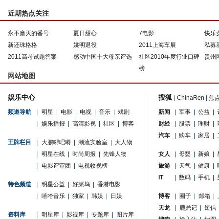
近期热点关注
永不磨灭的番号
夏日甜心
7电影
快乐
新还珠格格
姚明退役
2011上海车展
私募
2011高考试题答案
感动中国十大母亲评选
社区2010年度行业口碑
贵州
榜
网站地图
娱乐中心
搜狐
|
ChinaRen
|
焦
频道导航
|
明星
|
电影
|
电视
|
音乐
|
戏剧
新闻
|
军事
|
公益
|
|
娱乐播报
|
高清影视
|
社区
|
博客
财经
|
股票
|
理财
|
汽车
|
购车
|
家居
|
王牌栏目
|
大鹏嘚吧嘚
|
潮流实验室
|
大人物
|
明星在线
|
时尚周报
|
先锋人物
女人
|
母婴
|
新娘
|
|
电影评审团
|
电视收视榜
旅游
|
天气
|
健康
|
IT
|
数码
|
手机
|
特色频道
|
明星公益
|
好莱坞
|
香港电影
|
嘻哈音乐
|
独家
|
韩娱
|
日娱
博客
|
圈子
|
邮箱
|
天龙
|
鹿鼎记
|
短信
资料库
|
明星库
|
影视库
|
专题库
|
图片库