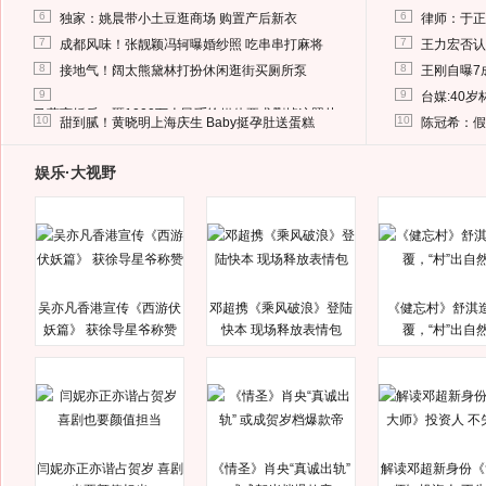
6
6
独家：姚晨带小土豆逛商场 购置产后新衣
律师：于正
7
7
成都风味！张靓颖冯轲曝婚纱照 吃串串打麻将
王力宏否认
8
8
接地气！阔太熊黛林打扮休闲逛街买厕所泵
王刚自曝7
9
9
台媒:40
马蓉离婚后，砸1000万人民币给媒体要求删掉这照片
10
10
甜到腻！黄晓明上海庆生 Baby挺孕肚送蛋糕
陈冠希：假
娱乐·大视野
吴亦凡香港宣传《西游伏
邓超携《乘风破浪》登陆
《健忘村》舒淇
妖篇》 获徐导星爷称赞
快本 现场释放表情包
覆，“村”出自
闫妮亦正亦谐占贺岁 喜剧
《情圣》肖央“真诚出轨”
解读邓超新身份《