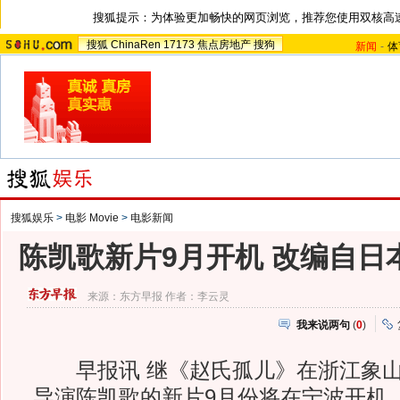
搜狐提示：为体验更加畅快的网页浏览，推荐您使用双核高
搜狐
ChinaRen
17173
焦点房地产
搜狗
新闻
-
体
搜狐娱乐
>
电影 Movie
>
电影新闻
陈凯歌新片9月开机 改编自日
来源：
东方早报
作者：李云灵
我来说两句
(
0
)
早报讯 继《赵氏孤儿》在浙江象山
导演陈凯歌的新片9月份将在宁波开机