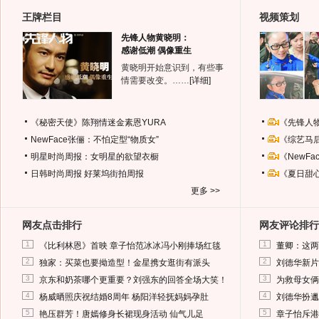
王牌栏目
视频策划
先锋人物黄晓明：
感谢低潮 偶像重生
黄晓明开始意识到，有些事
情需要改变。……
[详细]
《秘密天使》陈翔情迷金素恩YURA
《先锋人
NewFace张俪：不怕定型“物质女”
《综艺马
明星时尚周报：女明星的欲望衣橱
《NewF
日韩时尚周报
好莱坞街拍周报
《夏日甜
更多 >>
网友点击排行
网友评论排行
1
1
《比利林恩》首映 章子怡范冰冰冯小刚捧场红毯
董卿：这两
2
2
独家：买菜也要拗造型！金星携女逛街有派头
刘德华新片
3
3
京东和奶茶哪个更重要？刘强东的回答全场大笑！
为救母女俩
4
4
杨威晒照庆祝结婚8周年 杨阳洋轻抚妈妈孕肚
刘德华扮邋
5
5
艳压群芳！唐嫣修身长裙现身活动 仙气儿足
章子怡斥港