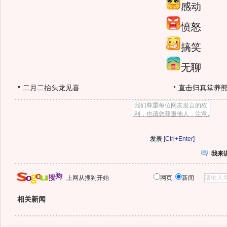
感动
愤怒
搞笑
无聊
二月二抬头龙见喜
直击归真堂养
[Ctrl+Enter]
我来
上网从搜狗开始
网页
新闻
相关新闻