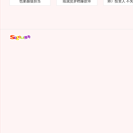
也要颜值担当
或成贺岁档爆款帝
师》投资人 不