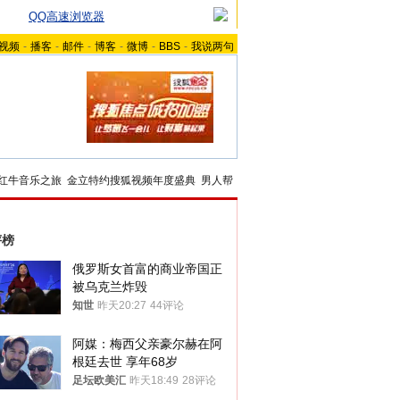
QQ高速浏览器
视频
-
播客
-
邮件
-
博客
-
微博
-
BBS
-
我说两句
红牛音乐之旅
金立特约搜狐视频年度盛典
男人帮
评榜
俄罗斯女首富的商业帝国正
被乌克兰炸毁
知世
昨天20:27
44评论
阿媒：梅西父亲豪尔赫在阿
根廷去世 享年68岁
足坛欧美汇
昨天18:49
28评论