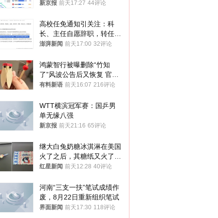
入却越来越少
新京报
前天17:27
44评论
高校任免通知引关注：科
长、主任自愿辞职，转任思
政辅导员
澎湃新闻
前天17:00
32评论
鸿蒙智行被曝删除“竹知
了”风波公告后又恢复 官媒
曾力挺：劝华为要大度的，
有料新语
前天16:07
216评论
你们适不适合？
WTT横滨冠军赛：国乒男
单无缘八强
新京报
前天21:16
65评论
继大白兔奶糖冰淇淋在美国
火了之后，其糖纸又火了！
海外博主盛赞：平面设计经
红星新闻
前天12:28
40评论
典之作
河南“三支一扶”笔试成绩作
废，8月22日重新组织笔试
界面新闻
前天17:30
118评论