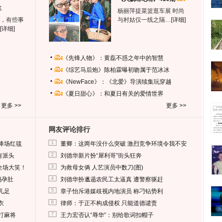
生
杨丽萍提菜篮逛车展 时尚
，有些事
与村姑仅一线之隔…
[详细]
[详细]
《先锋人物》：黄磊不惑之年中的智慧
《综艺马后炮》陈柏霖曝初吻属于范冰冰
《NewFace》：《北爱》导演续集玩穿越
《夏日甜心》：和夏日有关的爱情世界
更多 >>
更多 >>
网友评论排行
1
捧场红毯
董卿：这两年没什么突破 激烈竞争环境令我不安
2
有派头
刘德华新片扮“犀利哥”街头狂奔
3
全场大笑！
为救母女俩 人艺演员中数刀(图)
4
妈孕肚
刘德华扮邋遢农民工太逼真 遭警察驱赶
5
儿足
章子怡斥港媒歧视内地演员 称刁钻势利
6
衣
律师：于正不构成侵权 只能道德谴责
7
打麻将
王力宏否认“辱华”：别给歌词扣帽子