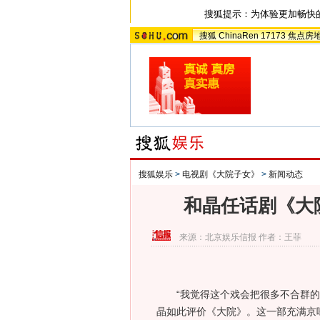
搜狐提示：为体验更加畅快
搜狐
ChinaRen
17173
焦点房
搜狐娱乐
>
电视剧《大院子女》
>
新闻动态
和晶任话剧《大
来源：
北京娱乐信报
作者：王菲
“我觉得这个戏会把很多不合群的人
晶如此评价《大院》。这一部充满京