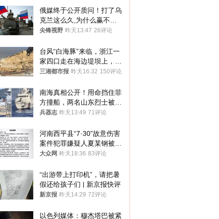
俄媒终于公开质问！打了乌
克兰这么久,为什么赢不了?
答案令人沉默
尖锋视野
昨天13:47
26评论
台风“白海豚”来临，浙江一
家四口走在海边堤坝上，其
中9岁男孩被巨浪卷入海
三湘都市报
昨天16:32
150评论
中，搜救仍在进行
南海真相公开！用命挡住菲
方撞船，两名山东烈士被授
武警最高荣誉
兵器志
昨天13:49
71评论
河南西平县“7·30”故意伤害
案件犯罪嫌疑人夏某钢被抓
获
大众网
昨天18:36
83评论
“出游带上打印机”，请把暑
假还给孩子们 | 新京报快评
新京报
昨天14:29
72评论
以色列媒体：穆杰塔巴被紧