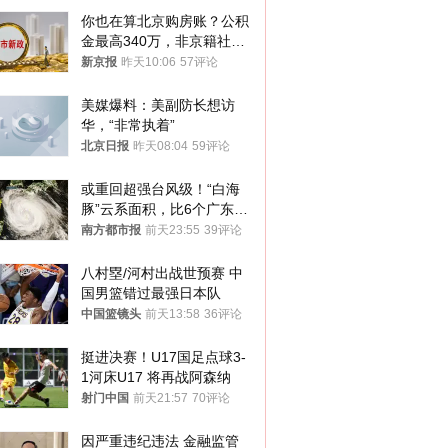
你也在算北京购房账？公积
金最高340万，非京籍社保
1年
新京报
昨天10:06
57评论
美媒爆料：美副防长想访
华，“非常执着”
北京日报
昨天08:04
59评论
或重回超强台风级！“白海
豚”云系面积，比6个广东还
大！深圳官方：注意这件事
南方都市报
前天23:55
39评论
八村塁/河村出战世预赛 中
国男篮错过最强日本队
中国篮镜头
前天13:58
36评论
挺进决赛！U17国足点球3-
1河床U17 将再战阿森纳
射门中国
前天21:57
70评论
因严重违纪违法 金融监管