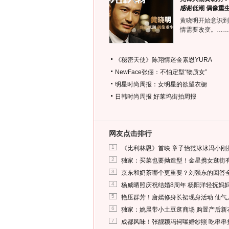
感谢低潮 偶像重
黄晓明开始意识到
情需要改变。……
《秘密天使》陈翔情迷金素恩YURA
NewFace张俪：不怕定型“物质女”
明星时尚周报：女明星的欲望衣橱
日韩时尚周报
好莱坞街拍周报
网友点击排行
1
《比利林恩》首映 章子怡范冰冰冯小刚
2
独家：买菜也要拗造型！金星携女逛街
3
京东和奶茶哪个更重要？刘强东的回答
4
杨威晒照庆祝结婚8周年 杨阳洋轻抚妈
5
艳压群芳！唐嫣修身长裙现身活动 仙气
6
独家：姚晨带小土豆逛商场 购置产后新
7
成都风味！张靓颖冯轲曝婚纱照 吃串串