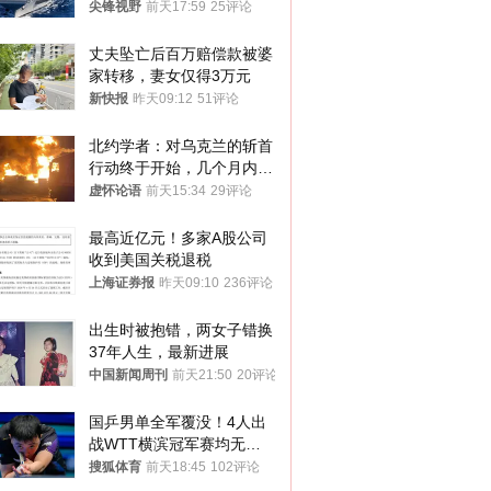
而是新起点！
尖锋视野
前天17:59
25评论
丈夫坠亡后百万赔偿款被婆
家转移，妻女仅得3万元
新快报
昨天09:12
51评论
北约学者：对乌克兰的斩首
行动终于开始，几个月内乌
将投降
虚怀论语
前天15:34
29评论
最高近亿元！多家A股公司
收到美国关税退税
上海证券报
昨天09:10
236评论
出生时被抱错，两女子错换
37年人生，最新进展
中国新闻周刊
前天21:50
20评论
国乒男单全军覆没！4人出
战WTT横滨冠军赛均无缘
八强
搜狐体育
前天18:45
102评论