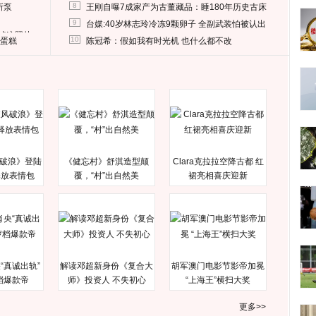
8
所泵
王刚自曝7成家产为古董藏品：睡180年历史古床
9
台媒:40岁林志玲冷冻9颗卵子 全副武装怕被认出
删掉这照片
10
送蛋糕
陈冠希：假如我有时光机 也什么都不改
破浪》登陆
《健忘村》舒淇造型颠
Clara克拉拉空降古都 红
释放表情包
覆，“村”出自然美
裙亮相喜庆迎新
“真诚出轨”
解读邓超新身份《复合大
胡军澳门电影节影帝加冕
档爆款帝
师》投资人 不失初心
“上海王”横扫大奖
更多>>