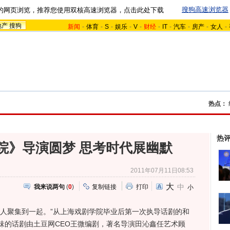
搜狗高速浏览器
的网页浏览，推荐您使用双核高速浏览器，点击此处下载
地产
搜狗
新闻
-
体育
-
S
-
娱乐
-
V
-
财经
-
IT
-
汽车
-
房产
-
女人
-
热点：
热
院》导演圆梦 思考时代展幽默
2011年07月11日08:53
大
中
我来说两句
(
0
)
复制链接
打印
小
聚集到一起。”从上海戏剧学院毕业后第一次执导话剧的和
味的话剧由土豆网CEO王微编剧，著名导演田沁鑫任艺术顾