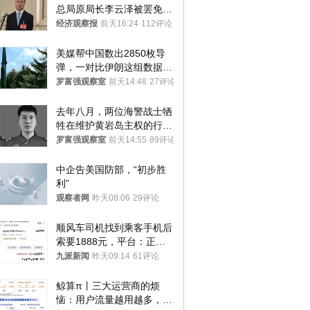
总局原局长李云泽被罢免全
国人大代表
经济观察报
前天16:24
112评论
美媒帮中国数出2850枚导
弹，一对比伊朗这组数据，
发现出大事了
罗富强观察室
前天14:48
27评论
去年八月，两位海警战士牺
牲在维护黄岩岛主权的行动
中
罗富强观察室
前天14:55
89评论
中企告美国防部，“初步胜
利”
观察者网
昨天08:06
29评论
顺风车司机找到乘客手机后
索要1888元，平台：正和
司机沟通协商
九派新闻
昨天09:14
61评论
鲸算π丨三大运营商的烦
恼：用户流量越用越多，收