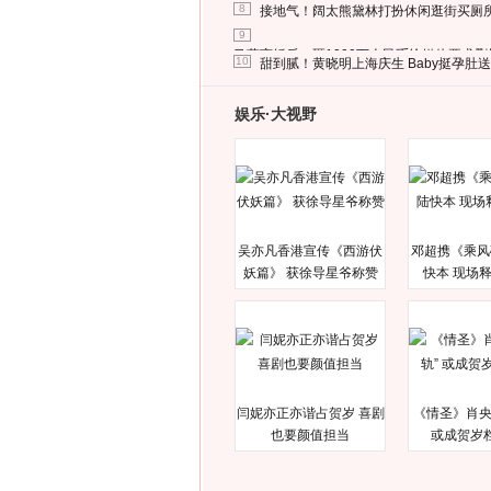
8
接地气！阔太熊黛林打扮休闲逛街买厕
9
马蓉离婚后，砸1000万人民币给媒体要求
10
甜到腻！黄晓明上海庆生 Baby挺孕肚
娱乐·大视野
吴亦凡香港宣传《西游伏
邓超携《乘风
妖篇》 获徐导星爷称赞
快本 现场
闫妮亦正亦谐占贺岁 喜剧
《情圣》肖央
也要颜值担当
或成贺岁