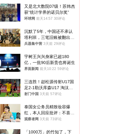
又是北大数院07级！苏炜杰
获“统计学界的诺贝尔奖”
环球网
前天14:57
30评论
沉默了5年，中国还不承认
塔利班，三笔旧账被翻出，
最大风险出现
兵器集中营
3天前
29评论
宇树王兴兴身家已超180
亿，一批90后新贵也将诞生
界面新闻
前天10:22
59评论
三连胜！赵松源传射U17国
足2-1勒沃库森U17 淘汰赛
将战河床
射门中国
3天前
57评论
泰国女公务员精致妆容爆
红，本人回应批评：不喜欢
就别看
观察者网
3天前
73评论
「1000万」的竹知了，下