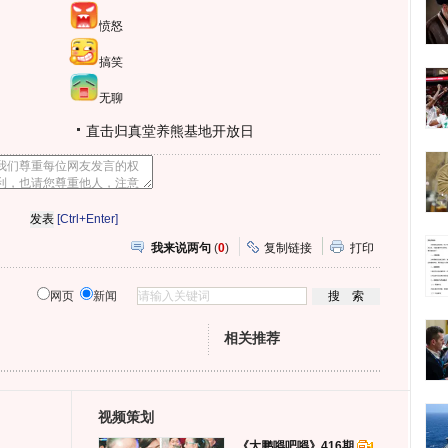
愤怒
搞笑
无聊
直击归真堂养熊基地开放日
[Ctrl+Enter]
我来说两句
(
0
)
复制链接
打印
网页
新闻
相关推荐
视频策划
《大鹏嘚吧嘚》416期