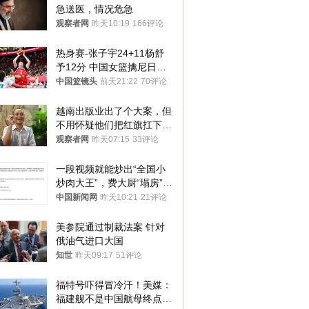
急送医，情况危急
观察者网
昨天10:19
166评论
热身赛-张子宇24+11杨舒
予12分 中国女篮擒尼日利
亚
中国篮镜头
前天21:22
70评论
越南出版业出了个大案，但
不用怀疑他们把红旗扛下去
的决心
观察者网
昨天07:15
33评论
一段视频就能炒出“全国小
炒肉大王”，费大厨“塌房”了
吗？
中国新闻网
昨天10:21
21评论
美参院通过制裁法案 针对
俄油气进口大国
知世
昨天09:17
51评论
福特号吓得冒冷汗！美媒：
福建舰不是中国航母终点，