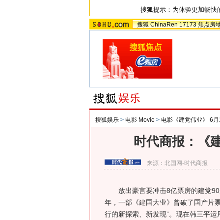
搜狐提示：为体验更加畅快
搜狐
ChinaRen
17173
焦点房
搜狐娱乐
>
电影 Movie
>
电影《建党伟业》 6月
时代商报：《建
来源：
北国网-时代商报
放出豪言要冲击8亿票房的建党90周
年，一部《建国大业》曾破了国产片票
行的新探索、新发现”。现在韩三平运