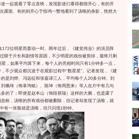
影迷一起观看了零点首映，发现影迷们看得都很开心，有的开
数次露面、有的则开心于惊鸿一瞥地看到了汤唯的身影，恍然大
172位明星而轰动一时。两年过后，《建党伟业》的演员阵
不过限于片长和剧情等原因，不少明星的戏份被剪掉，最终只剩
8位明星，如果平均算下来，每个人的亮相时间只有1分钟多一点，
，不少观众都沉迷于在观影过程中“数星星”。记者发现，《建
的是刘烨、冯远征和张嘉译三人，平均每个人20多分钟。刘
、刘佩琦（饰辜鸿铭）、陈坤（饰周恩来）等人在片中有几句
当多的了；即便是赵本山（饰段祺瑞）这样的大腕，也是露了
消息称，汤唯的所有戏份都被删除，但记者却发现了汤唯，就
当中有一张脸就是汤唯，但只闪现1秒钟。