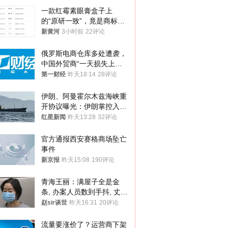
一款红霉素眼膏盒子上
的“原研一致”，竟是商标！
律师：极易误导消费者；网
新黄河
3小时前
22评论
友：药企不应打擦边球
俄罗斯电商仓库多处遭袭，
中国外贸商“一天损失上
万”紧急清仓
第一财经
昨天18:14
28评论
伊朗、阿曼霍尔木兹海峡重
开协议曝光：伊朗掌控入湾
航道，与阿曼平分“服务费”
红星新闻
昨天13:28
32评论
官方通报西安赛格商场坠亡
事件
新京报
昨天15:08
190评论
青海王丽：满屋子全是金
条, 办案人员数到手抖, 丈夫
受不了提前离场
赵sir谈世
昨天16:31
20评论
流量要涨价了？运营商下架