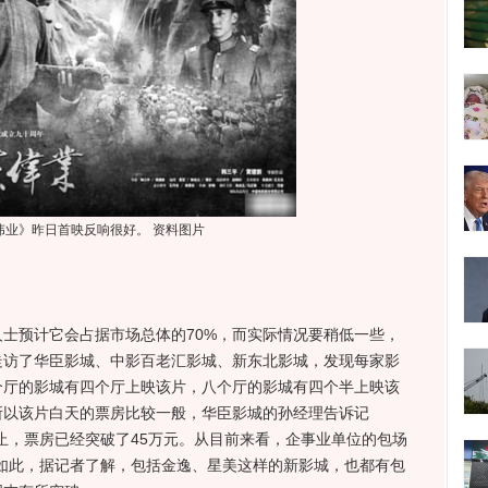
伟业》昨日首映反响很好。 资料图片
预计它会占据市场总体的70%，而实际情况要稍低一些，
走访了华臣影城、中影百老汇影城、新东北影城，发现每家影
个厅的影城有四个厅上映该片，八个厅的影城有四个半上映该
所以该片白天的票房比较一般，华臣影城的孙经理告诉记
止，票房已经突破了45万元。从目前来看，企事业单位的包场
如此，据记者了解，包括金逸、星美这样的新影城，也都有包