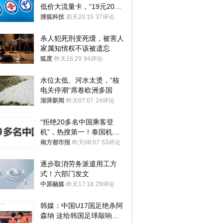
低价大流量卡，“19元200
G”成为历史
搜狐科技
前天20:15
37评论
杀人犯死刑变死缓，被害人
家属知情权不该被遗忘
狐度
昨天16:29
94评论
水位太低、河水太烫，“核
电关停潮”席卷欧洲多国
澎湃新闻
昨天07:07
24评论
“拒绝20多名中国乘客登
机”，热搜第一！泰国机场
方道歉
南方都市报
昨天08:07
53评论
逐步取消劳务派遣用工方
式！六部门发文
中原融媒
昨天17:18
29评论
韩媒：中国U17国足绝杀阿
森纳 这给韩国足球敲响了