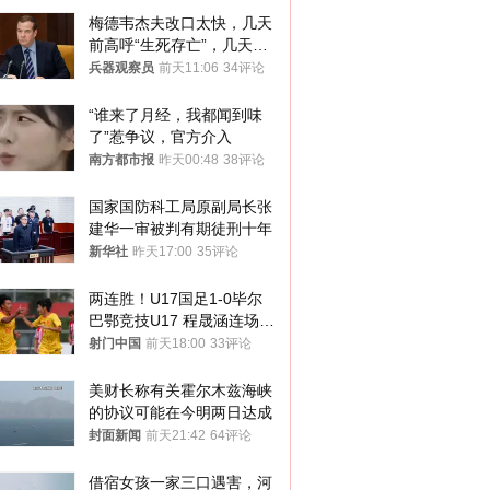
梅德韦杰夫改口太快，几天
前高呼“生死存亡”，几天后
又换了一个说法
兵器观察员
前天11:06
34评论
“谁来了月经，我都闻到味
了”惹争议，官方介入
南方都市报
昨天00:48
38评论
国家国防科工局原副局长张
建华一审被判有期徒刑十年
新华社
昨天17:00
35评论
两连胜！U17国足1-0毕尔
巴鄂竞技U17 程晟涵连场破
门
射门中国
前天18:00
33评论
美财长称有关霍尔木兹海峡
的协议可能在今明两日达成
封面新闻
前天21:42
64评论
借宿女孩一家三口遇害，河