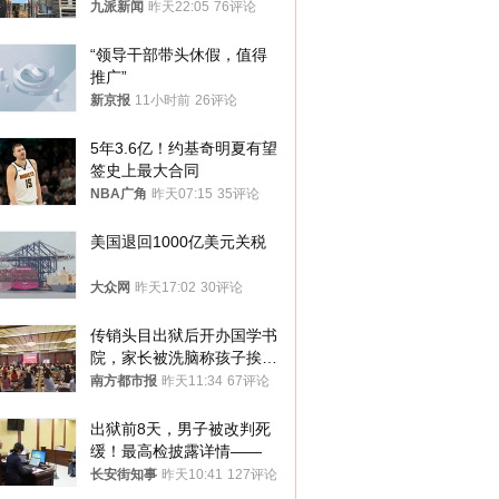
家改名已两年
九派新闻
昨天22:05
76评论
“领导干部带头休假，值得
推广”
新京报
11小时前
26评论
5年3.6亿！约基奇明夏有望
签史上最大合同
NBA广角
昨天07:15
35评论
美国退回1000亿美元关税
大众网
昨天17:02
30评论
传销头目出狱后开办国学书
院，家长被洗脑称孩子挨打
才有效果
南方都市报
昨天11:34
67评论
出狱前8天，男子被改判死
缓！最高检披露详情——
长安街知事
昨天10:41
127评论