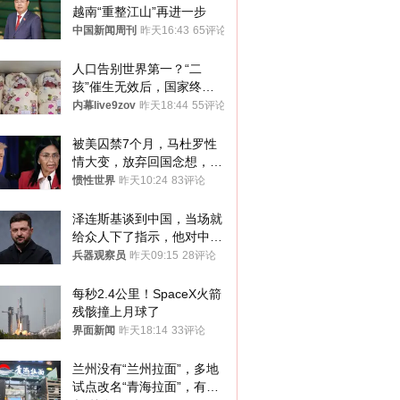
越南“重整江山”再进一步
中国新闻周刊
昨天16:43
65评论
人口告别世界第一？“二
孩”催生无效后，国家终于
向住房出手了！
内幕live9zov
昨天18:44
55评论
被美囚禁7个月，马杜罗性
情大变，放弃回国念想，最
后嘱托已公开
惯性世界
昨天10:24
83评论
泽连斯基谈到中国，当场就
给众人下了指示，他对中国
和中乌关系，显然又有了新
兵器观察员
昨天09:15
28评论
的想法
每秒2.4公里！SpaceX火箭
残骸撞上月球了
界面新闻
昨天18:14
33评论
兰州没有“兰州拉面”，多地
试点改名“青海拉面”，有商