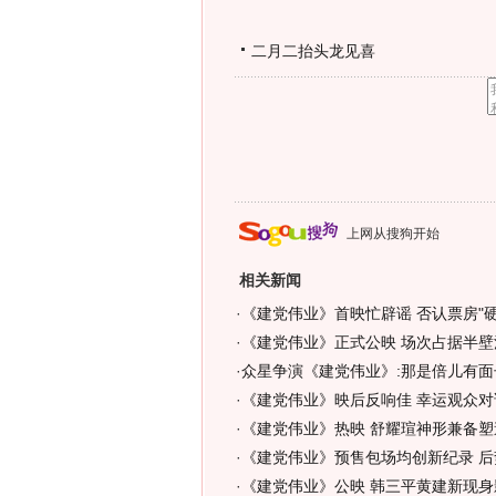
二月二抬头龙见喜
上网从搜狗开始
相关新闻
·
《建党伟业》首映忙辟谣 否认票房"硬指
·
《建党伟业》正式公映 场次占据半壁江
·
众星争演《建党伟业》:那是倍儿有面
·
《建党伟业》映后反响佳 幸运观众对
·
《建党伟业》热映 舒耀瑄神形兼备塑
·
《建党伟业》预售包场均创新纪录 后势
·
《建党伟业》公映 韩三平黄建新现身