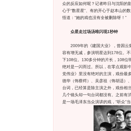
众的反应如何呢？记者昨日与沈阳的
心于“数星星”、有的开心于赵本山的
悟道：“她的戏也没有全被删除呀！”
众星走过场汤唯闪现1秒钟
2009年的《建国大业》，曾因云集
容有增无减，参演明星达到178位。
下108位。130多分钟的片长，10
绝对是一闪而过。所以，在零点观影中
党伟业》里没有绝对的主演，戏份最多
德华（饰蔡锷）、吴彦祖（饰胡适）
台词，已经算是除主演之外，戏份相
几个镜头却一句台词都没有。之前有
是一场毛泽东当众演讲的戏，“听众”