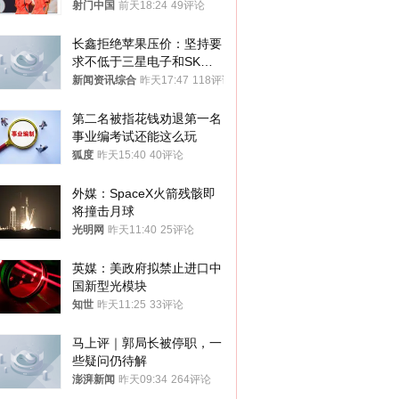
警钟
射门中国
前天18:24
49评论
长鑫拒绝苹果压价：坚持要
求不低于三星电子和SK海
力士
新闻资讯综合
昨天17:47
118评论
第二名被指花钱劝退第一名 
事业编考试还能这么玩
狐度
昨天15:40
40评论
外媒：SpaceX火箭残骸即
将撞击月球
光明网
昨天11:40
25评论
英媒：美政府拟禁止进口中
国新型光模块
知世
昨天11:25
33评论
马上评｜郭局长被停职，一
些疑问仍待解
澎湃新闻
昨天09:34
264评论