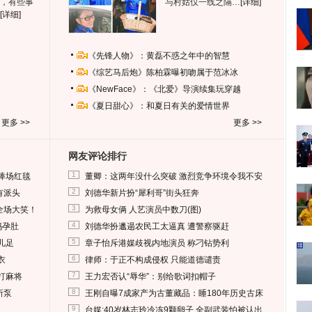
，有些事
与村姑仅一线之隔…
[详细]
[详细]
《先锋人物》：黄磊不惑之年中的智慧
《综艺马后炮》陈柏霖曝初吻属于范冰冰
《NewFace》：《北爱》导演续集玩穿越
《夏日甜心》：和夏日有关的爱情世界
更多 >>
更多 >>
网友评论排行
1
捧场红毯
董卿：这两年没什么突破 激烈竞争环境令我不安
2
有派头
刘德华新片扮“犀利哥”街头狂奔
3
全场大笑！
为救母女俩 人艺演员中数刀(图)
4
妈孕肚
刘德华扮邋遢农民工太逼真 遭警察驱赶
5
儿足
章子怡斥港媒歧视内地演员 称刁钻势利
6
衣
律师：于正不构成侵权 只能道德谴责
7
打麻将
王力宏否认“辱华”：别给歌词扣帽子
8
所泵
王刚自曝7成家产为古董藏品：睡180年历史古床
9
台媒:40岁林志玲冷冻9颗卵子 全副武装怕被认出