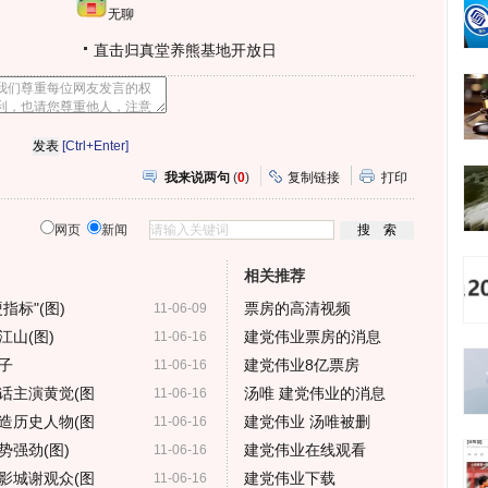
无聊
直击归真堂养熊基地开放日
[Ctrl+Enter]
我来说两句
(
0
)
复制链接
打印
网页
新闻
相关推荐
标"(图)
票房的高清视频
11-06-09
山(图)
建党伟业票房的消息
11-06-16
子
建党伟业8亿票房
11-06-16
话主演黄觉(图
汤唯 建党伟业的消息
11-06-16
造历史人物(图
建党伟业 汤唯被删
11-06-16
强劲(图)
建党伟业在线观看
11-06-16
影城谢观众(图
建党伟业下载
11-06-16