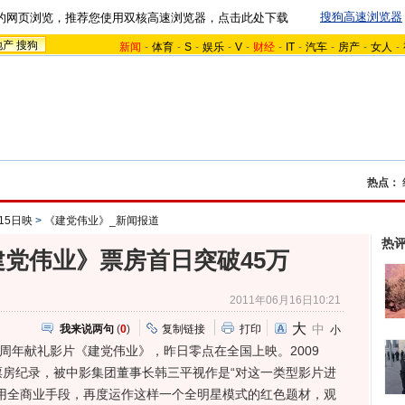
搜狗高速浏览器
的网页浏览，推荐您使用双核高速浏览器，点击此处下载
地产
搜狗
新闻
-
体育
-
S
-
娱乐
-
V
-
财经
-
IT
-
汽车
-
房产
-
女人
-
热点：
15日映
>
《建党伟业》_新闻报道
热
党伟业》票房首日突破45万
2011年06月16日10:21
大
中
我来说两句
(
0
)
复制链接
打印
小
年献礼影片《建党伟业》，昨日零点在全国上映。2009
房纪录，被中影集团董事长韩三平视作是“对这一类型影片进
用全商业手段，再度运作这样一个全明星模式的红色题材，观