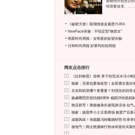
黄晓明开始意识到
情需要改变。……
《秘密天使》陈翔情迷金素恩YURA
NewFace张俪：不怕定型“物质女”
明星时尚周报：女明星的欲望衣橱
日韩时尚周报
好莱坞街拍周报
网友点击排行
1
《比利林恩》首映 章子怡范冰冰冯小刚
2
独家：买菜也要拗造型！金星携女逛街
3
京东和奶茶哪个更重要？刘强东的回答
4
杨威晒照庆祝结婚8周年 杨阳洋轻抚妈
5
艳压群芳！唐嫣修身长裙现身活动 仙气
6
独家：姚晨带小土豆逛商场 购置产后新
7
成都风味！张靓颖冯轲曝婚纱照 吃串串
8
接地气！阔太熊黛林打扮休闲逛街买厕
9