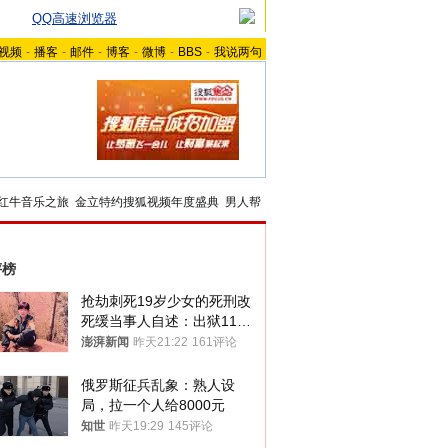
QQ高速浏览器
视频
-
播客
-
邮件
-
博客
-
微博
-
BBS
-
我说两句
红牛音乐之旅
金立特约搜狐视频年度盛典
男人帮
评榜
抢劫刺死19岁少女的死刑改
死缓当事人自述：出狱11年
间始终刻意躲避被害人家属
澎湃新闻
昨天21:22
161评论
俄罗斯征兵乱象：熟人设
局，拉一个人给8000元
知世
昨天19:29
145评论