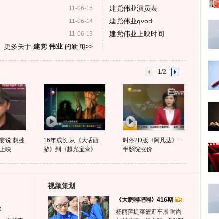
建党伟业演员表
11-06-15
建党伟业qvod
11-06-14
建党伟业上映时间
11-06-13
更多关于
建党 伟业
的新闻>>
1/2
妄说 想挑
16年成长 从《大话西
叫停2D版《阿凡达》一
上映
游》到《越光宝盒》
半影院涨价
视频策划
《大鹏嘚吧嘚》416期
生
杨丽萍提菜篮逛车展 时尚