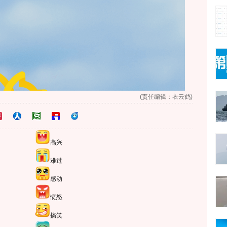
(责任编辑：衣云鹤)
高兴
难过
感动
愤怒
搞笑