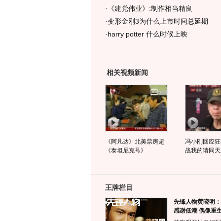
·
《建党伟业》:制作相当精良
·
变形金刚3为什么上市时间总延期
·
harry potter 什么时候上映
相关视频新闻
《阿凡达》北美票房超
冯小刚回应狂
《泰坦尼克号》
战我的请同天
王牌栏目
先锋人物黄晓明：
感谢低潮 偶像重