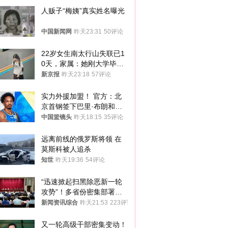
人贩子“梅姨”真实姓名曝光
中国新闻网
昨天23:31
50评论
22岁女生南太行山失联已1
0天，家属：她刚大学毕业
想到山里旅行
新京报
昨天23:18
57评论
实力外援加盟！ 官方：北
京首钢签下巴里·布朗和桑
普森
中国篮镜头
昨天18:15
35评论
远离前线的俄罗斯将领 在
莫斯科被人追杀
知世
昨天19:36
54评论
“迅速掀起扫黑除恶新一轮
攻势”！多省份密集部署，
公布举报方式
新闻资讯综合
昨天21:53
223评论
又一轮高级干部密集变动！