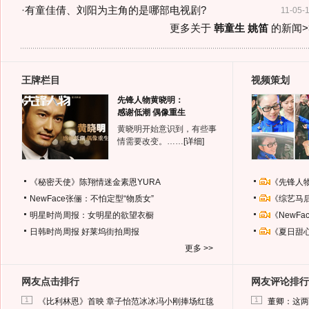
·
有童佳倩、刘阳为主角的是哪部电视剧?
11-05-
更多关于
韩童生 姚笛
的新闻>
王牌栏目
视频策划
先锋人物黄晓明：
感谢低潮 偶像重生
黄晓明开始意识到，有些事
情需要改变。……
[详细]
《秘密天使》陈翔情迷金素恩YURA
《先锋人
NewFace张俪：不怕定型“物质女”
《综艺马
明星时尚周报：女明星的欲望衣橱
《NewF
日韩时尚周报
好莱坞街拍周报
《夏日甜
更多 >>
网友点击排行
网友评论排行
1
1
《比利林恩》首映 章子怡范冰冰冯小刚捧场红毯
董卿：这两