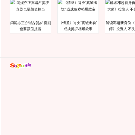
闫妮亦正亦谐占贺岁 喜剧
《情圣》肖央“真诚出轨”
解读邓超新身份《
也要颜值担当
或成贺岁档爆款帝
师》投资人 不