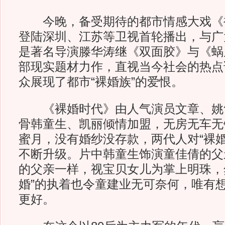
今晚，备受期待的都市情感大戏《
登陆深圳、江苏等卫视首轮播出，与广
是著名导演滕华涛继《双面胶》与《蜗
部现实题材力作，直视当今社会的热点话
众展现了都市“裸婚族”的爱恨。
《裸婚时代》由人气演员文章、姚
骨韩童生、凯丽倾情加盟，无房无车无
蜜月，没有婚纱没存款，两代人对“裸婚
不断升级。片中韩童生饰演童佳倩的父
的父亲一样，视宝贝女儿为掌上明珠，
婚”的执着也令童建业无可奈何，唯有
更好。