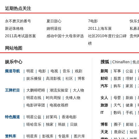
近期热点关注
永不磨灭的番号
夏日甜心
7电影
快乐
新还珠格格
姚明退役
2011上海车展
私募
2011高考试题答案
感动中国十大母亲评选
社区2010年度行业口碑
贵州
榜
网站地图
娱乐中心
搜狐
|
ChinaRen
|
焦
频道导航
|
明星
|
电影
|
电视
|
音乐
|
戏剧
新闻
|
军事
|
公益
|
|
娱乐播报
|
高清影视
|
社区
|
博客
财经
|
股票
|
理财
|
汽车
|
购车
|
家居
|
王牌栏目
|
大鹏嘚吧嘚
|
潮流实验室
|
大人物
|
明星在线
|
时尚周报
|
先锋人物
女人
|
母婴
|
新娘
|
|
电影评审团
|
电视收视榜
旅游
|
天气
|
健康
|
IT
|
数码
|
手机
|
特色频道
|
明星公益
|
好莱坞
|
香港电影
|
嘻哈音乐
|
独家
|
韩娱
|
日娱
博客
|
圈子
|
邮箱
|
天龙
|
鹿鼎记
|
短信
资料库
|
明星库
|
影视库
|
专题库
|
图片库