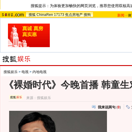
搜狐提示：为体验更加畅快的网页浏览，推荐您使用双核高
搜狐
ChinaRen
17173
焦点房地产
搜狗
新闻
-
体
搜狐娱乐
>
电视
>
内地电视
《裸婚时代》今晚首播 韩童生
来源：
搜狐娱乐
我来说两句
(
0
)