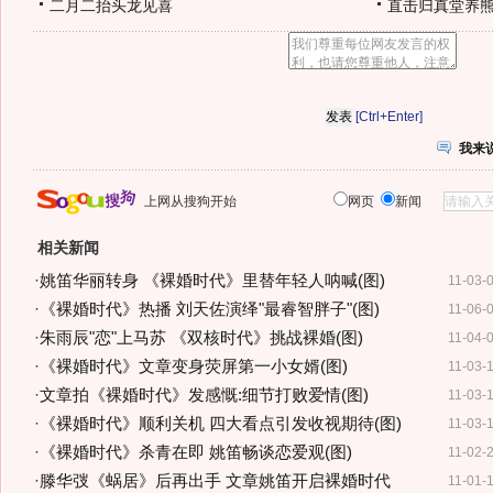
二月二抬头龙见喜
直击归真堂养
[Ctrl+Enter]
我来
上网从搜狗开始
网页
新闻
相关新闻
·
姚笛华丽转身 《裸婚时代》里替年轻人呐喊(图)
11-03-
·
《裸婚时代》热播 刘天佐演绎"最睿智胖子"(图)
11-06-
·
朱雨辰"恋"上马苏 《双核时代》挑战裸婚(图)
11-04-
·
《裸婚时代》文章变身荧屏第一小女婿(图)
11-03-
·
文章拍《裸婚时代》发感慨:细节打败爱情(图)
11-03-
·
《裸婚时代》顺利关机 四大看点引发收视期待(图)
11-03-
·
《裸婚时代》杀青在即 姚笛畅谈恋爱观(图)
11-02-
·
滕华弢《蜗居》后再出手 文章姚笛开启裸婚时代
11-01-