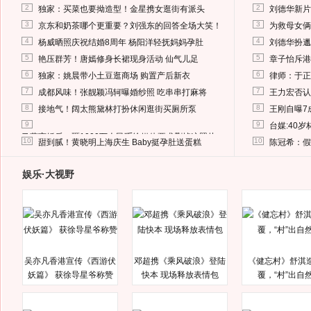
2
2
独家：买菜也要拗造型！金星携女逛街有派头
刘德华新片
3
3
京东和奶茶哪个更重要？刘强东的回答全场大笑！
为救母女俩
4
4
杨威晒照庆祝结婚8周年 杨阳洋轻抚妈妈孕肚
刘德华扮邋
5
5
艳压群芳！唐嫣修身长裙现身活动 仙气儿足
章子怡斥港
6
6
独家：姚晨带小土豆逛商场 购置产后新衣
律师：于正
7
7
成都风味！张靓颖冯轲曝婚纱照 吃串串打麻将
王力宏否认
8
8
接地气！阔太熊黛林打扮休闲逛街买厕所泵
王刚自曝7
9
9
台媒:40
马蓉离婚后，砸1000万人民币给媒体要求删掉这照片
10
10
甜到腻！黄晓明上海庆生 Baby挺孕肚送蛋糕
陈冠希：假
娱乐·大视野
吴亦凡香港宣传《西游伏
邓超携《乘风破浪》登陆
《健忘村》舒淇
妖篇》 获徐导星爷称赞
快本 现场释放表情包
覆，“村”出自