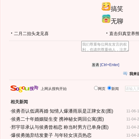
搞笑
无聊
二月二抬头龙见喜
直击归真堂养
[Ctrl+Enter]
我来
上网从搜狗开始
网页
新闻
相关新闻
·
侯勇否认低调再婚 知情人爆潘雨辰是正牌女友(图)
11-06-
·
侯勇二十年婚姻疑生变 携神秘女两回公寓(图)
11-04-
·
邢宇菲承认与侯勇曾相恋 称当时男方已单身(图)
11-04-
·
爆侯勇抛弃结发妻子 与年轻女演员热恋
11-04-