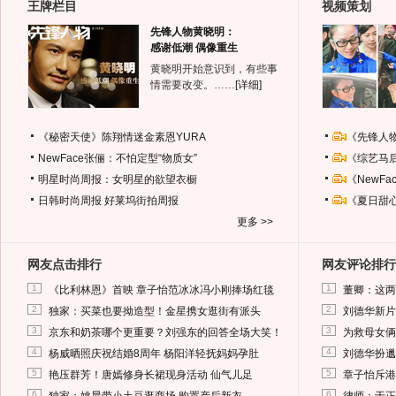
王牌栏目
视频策划
先锋人物黄晓明：
感谢低潮 偶像重生
黄晓明开始意识到，有些事
情需要改变。……
[详细]
《秘密天使》陈翔情迷金素恩YURA
《先锋人
NewFace张俪：不怕定型“物质女”
《综艺马
明星时尚周报：女明星的欲望衣橱
《NewF
日韩时尚周报
好莱坞街拍周报
《夏日甜
更多 >>
网友点击排行
网友评论排行
1
1
《比利林恩》首映 章子怡范冰冰冯小刚捧场红毯
董卿：这两
2
2
独家：买菜也要拗造型！金星携女逛街有派头
刘德华新片
3
3
京东和奶茶哪个更重要？刘强东的回答全场大笑！
为救母女俩
4
4
杨威晒照庆祝结婚8周年 杨阳洋轻抚妈妈孕肚
刘德华扮邋
5
5
艳压群芳！唐嫣修身长裙现身活动 仙气儿足
章子怡斥港
6
6