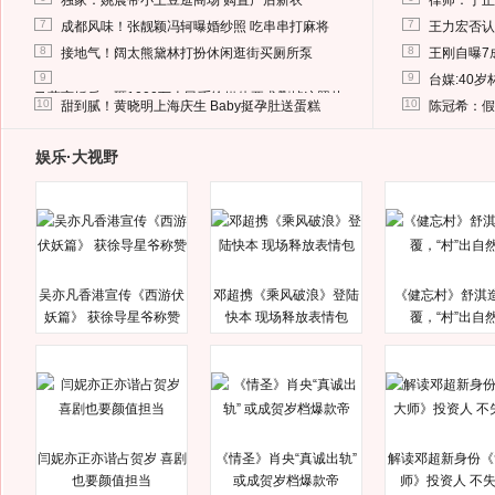
独家：姚晨带小土豆逛商场 购置产后新衣
律师：于正
7
7
成都风味！张靓颖冯轲曝婚纱照 吃串串打麻将
王力宏否认
8
8
接地气！阔太熊黛林打扮休闲逛街买厕所泵
王刚自曝7
9
9
台媒:40
马蓉离婚后，砸1000万人民币给媒体要求删掉这照片
10
10
甜到腻！黄晓明上海庆生 Baby挺孕肚送蛋糕
陈冠希：假
娱乐·大视野
吴亦凡香港宣传《西游伏
邓超携《乘风破浪》登陆
《健忘村》舒淇
妖篇》 获徐导星爷称赞
快本 现场释放表情包
覆，“村”出自
闫妮亦正亦谐占贺岁 喜剧
《情圣》肖央“真诚出轨”
解读邓超新身份《
也要颜值担当
或成贺岁档爆款帝
师》投资人 不