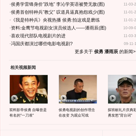
·
侯勇学雷锋身价"跌地" 李沁学英语被赞无敌(图)
11-03-
·
侯勇首创特种兵"教父" 叹道具逼真抱怨戏少(图)
11-01-
·
《我是特种兵》央视热播 侯勇:拍这戏是磨练
11-01-
·
资料:金鹰节电视剧女演员候选人——潘雨辰(图)
10-09-
·
喜欢现代部队电视剧片的进
11-03-
·
冯国庆都演过哪些电影电视剧?
09-11-
更多关于
侯勇 潘雨辰
的新闻>
相关视频新闻
双料影帝侯勇 自曝曾是
侯勇电视剧的创作理念
探班献礼片庆典彩
有名的"一刀准"
在改变 为观众写戏
勇发愁"背台词"