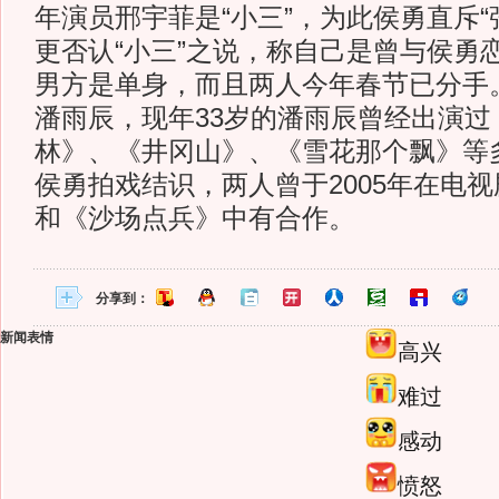
年演员邢宇菲是“小三”，为此侯勇直斥“
更否认“小三”之说，称自己是曾与侯勇
男方是单身，而且两人今年春节已分手
潘雨辰，现年33岁的潘雨辰曾经出演过
林》、《井冈山》、《雪花那个飘》等
侯勇拍戏结识，两人曾于2005年在电
和《沙场点兵》中有合作。
分享到：
新闻表情
高兴
难过
感动
愤怒