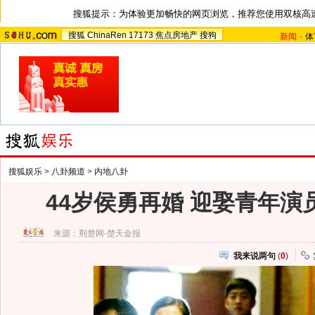
搜狐提示：为体验更加畅快的网页浏览，推荐您使用双核高
搜狐
ChinaRen
17173
焦点房地产
搜狗
新闻
-
体
搜狐娱乐
>
八卦频道
>
内地八卦
44岁侯勇再婚 迎娶青年演员
来源：
荆楚网-楚天金报
我来说两句
(
0
)