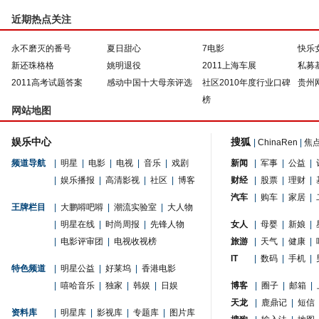
近期热点关注
永不磨灭的番号
夏日甜心
7电影
快乐
新还珠格格
姚明退役
2011上海车展
私募
2011高考试题答案
感动中国十大母亲评选
社区2010年度行业口碑
贵州
榜
网站地图
娱乐中心
搜狐
|
ChinaRen
|
焦
频道导航
|
明星
|
电影
|
电视
|
音乐
|
戏剧
新闻
|
军事
|
公益
|
|
娱乐播报
|
高清影视
|
社区
|
博客
财经
|
股票
|
理财
|
汽车
|
购车
|
家居
|
王牌栏目
|
大鹏嘚吧嘚
|
潮流实验室
|
大人物
|
明星在线
|
时尚周报
|
先锋人物
女人
|
母婴
|
新娘
|
|
电影评审团
|
电视收视榜
旅游
|
天气
|
健康
|
IT
|
数码
|
手机
|
特色频道
|
明星公益
|
好莱坞
|
香港电影
|
嘻哈音乐
|
独家
|
韩娱
|
日娱
博客
|
圈子
|
邮箱
|
天龙
|
鹿鼎记
|
短信
资料库
|
明星库
|
影视库
|
专题库
|
图片库