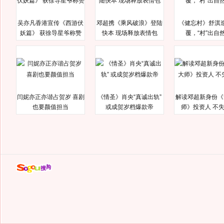
吴亦凡香港宣传《西游伏
邓超携《乘风破浪》登陆
《健忘村》舒淇
妖篇》 获徐导星爷称赞
快本 现场释放表情包
覆，“村”出自
闫妮亦正亦谐占贺岁 喜剧
《情圣》肖央“真诚出轨”
解读邓超新身份《
也要颜值担当
或成贺岁档爆款帝
师》投资人 不