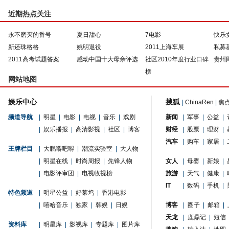
近期热点关注
永不磨灭的番号
夏日甜心
7电影
快乐
新还珠格格
姚明退役
2011上海车展
私募
2011高考试题答案
感动中国十大母亲评选
社区2010年度行业口碑
贵州
榜
网站地图
娱乐中心
搜狐
|
ChinaRen
|
焦
频道导航
|
明星
|
电影
|
电视
|
音乐
|
戏剧
新闻
|
军事
|
公益
|
|
娱乐播报
|
高清影视
|
社区
|
博客
财经
|
股票
|
理财
|
汽车
|
购车
|
家居
|
王牌栏目
|
大鹏嘚吧嘚
|
潮流实验室
|
大人物
|
明星在线
|
时尚周报
|
先锋人物
女人
|
母婴
|
新娘
|
|
电影评审团
|
电视收视榜
旅游
|
天气
|
健康
|
IT
|
数码
|
手机
|
特色频道
|
明星公益
|
好莱坞
|
香港电影
|
嘻哈音乐
|
独家
|
韩娱
|
日娱
博客
|
圈子
|
邮箱
|
天龙
|
鹿鼎记
|
短信
资料库
|
明星库
|
影视库
|
专题库
|
图片库