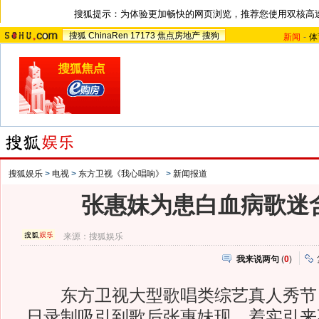
搜狐提示：为体验更加畅快的网页浏览，推荐您使用双核高
搜狐
ChinaRen
17173
焦点房地产
搜狗
新闻
-
体
搜狐娱乐
>
电视
>
东方卫视《我心唱响》
>
新闻报道
张惠妹为患白血病歌迷
来源：
搜狐娱乐
我来说两句
(
0
)
东方卫视大型歌唱类综艺真人秀节
日录制吸引到歌后张惠妹现，着实引来