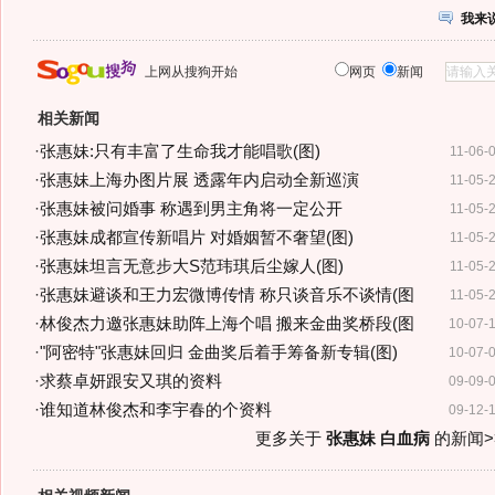
我来
上网从搜狗开始
网页
新闻
相关新闻
·
张惠妹:只有丰富了生命我才能唱歌(图)
11-06-
·
张惠妹上海办图片展 透露年内启动全新巡演
11-05-
·
张惠妹被问婚事 称遇到男主角将一定公开
11-05-
·
张惠妹成都宣传新唱片 对婚姻暂不奢望(图)
11-05-
·
张惠妹坦言无意步大S范玮琪后尘嫁人(图)
11-05-
·
张惠妹避谈和王力宏微博传情 称只谈音乐不谈情(图
11-05-
·
林俊杰力邀张惠妹助阵上海个唱 搬来金曲奖桥段(图
10-07-
·
"阿密特"张惠妹回归 金曲奖后着手筹备新专辑(图)
10-07-
·
求蔡卓妍跟安又琪的资料
09-09-
·
谁知道林俊杰和李宇春的个资料
09-12-
更多关于
张惠妹 白血病
的新闻>