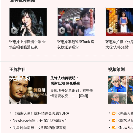
相关视频新闻
张惠妹上海激情个唱 全
张惠妹率范逸臣Tank 送
张惠妹拍摄《分身
场合唱引眼泪狂飙
衣物返乡赈灾
大玩"人格分裂"
王牌栏目
视频策划
先锋人物黄晓明：
感谢低潮 偶像重生
黄晓明开始意识到，有些事
情需要改变。……
[详细]
《秘密天使》陈翔情迷金素恩YURA
《先锋人
NewFace张俪：不怕定型“物质女”
《综艺马
明星时尚周报：女明星的欲望衣橱
《NewF