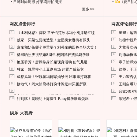
日韩时尚周报
好莱坞街拍周报
《夏日甜
更多 >>
网友点击排行
网友评论排行
1
1
《比利林恩》首映 章子怡范冰冰冯小刚捧场红毯
董卿：这两
2
2
独家：买菜也要拗造型！金星携女逛街有派头
刘德华新片
3
3
京东和奶茶哪个更重要？刘强东的回答全场大笑！
为救母女俩
4
4
杨威晒照庆祝结婚8周年 杨阳洋轻抚妈妈孕肚
刘德华扮邋
5
5
艳压群芳！唐嫣修身长裙现身活动 仙气儿足
章子怡斥港
6
6
独家：姚晨带小土豆逛商场 购置产后新衣
律师：于正
7
7
成都风味！张靓颖冯轲曝婚纱照 吃串串打麻将
王力宏否认
8
8
接地气！阔太熊黛林打扮休闲逛街买厕所泵
王刚自曝7
9
9
台媒:40
马蓉离婚后，砸1000万人民币给媒体要求删掉这照片
10
10
甜到腻！黄晓明上海庆生 Baby挺孕肚送蛋糕
陈冠希：假
娱乐·大视野