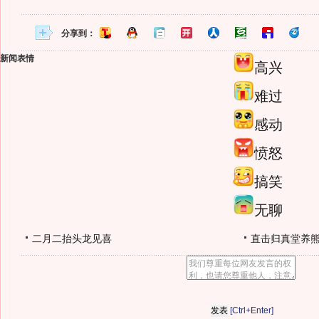
分享到：
新闻表情
高兴
难过
感动
愤怒
搞笑
无聊
二月二抬头龙见喜
直击归真堂养
[Ctrl+Enter]