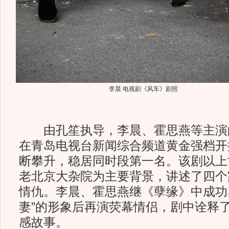
李晨 电视剧《风车》剧照
由孔笙执导，李晨、霍思燕等主演
在青岛电视台新闻综合频道黄金强档开
断攀升，稳居同时段第一名。该剧以上
老北京大杂院为主要背景，讲述了四个
情仇。李晨、霍思燕继《孽缘》中成功
妻”的形象后再演荧幕情侣，剧中诠释
感故事。