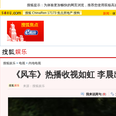
搜狐提示：为体验更加畅快的网页浏览，推荐您使用双核高
搜狐
ChinaRen
17173
焦点房地产
搜狗
新闻
-
体
搜狐娱乐
>
电视
>
内地电视
《风车》热播收视如虹 李晨
来源：
搜狐娱乐
我来说两句
(
0
)