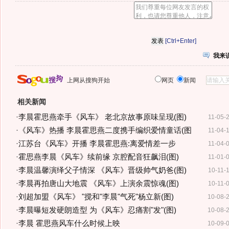
[Ctrl+Enter]
我来
上网从搜狗开始
网页
新闻
相关新闻
·
李晨霍思燕牵手《风车》 老北京故事原味呈现(图)
11-05-
·
《风车》热播 李晨霍思燕二度携手编织爱情童话(图
11-04-
·
江苏台《风车》开播 李晨霍思燕:离爱情差一步
11-04-
·
霍思燕李晨《风车》续前缘 京腔配音狂飙泪(图)
11-01-
·
李晨温馨演绎父子情深 《风车》晋级帅气奶爸(图)
10-11-
·
李晨再拍唐山大地震 《风车》上演余震惊魂(图)
10-11-
·
刘超加盟《风车》 "搅和"李晨"气死"杨立新(图)
10-08-
·
李晨曝短发硬朗造型 为《风车》忍痛割"发"(图)
10-08-
·
李晨 霍思燕风车什么时候上映
10-09-