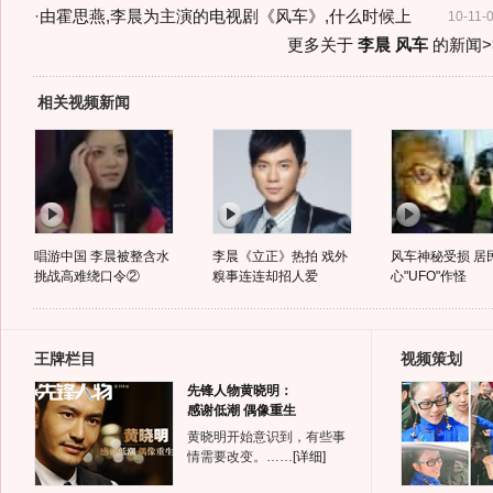
·
由霍思燕,李晨为主演的电视剧《风车》,什么时候上
10-11-
更多关于
李晨 风车
的新闻>
相关视频新闻
唱游中国 李晨被整含水
李晨《立正》热拍 戏外
风车神秘受损 居
挑战高难绕口令②
糗事连连却招人爱
心"UFO"作怪
王牌栏目
视频策划
先锋人物黄晓明：
感谢低潮 偶像重生
黄晓明开始意识到，有些事
情需要改变。……
[详细]