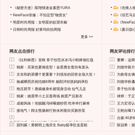
《秘密天使》陈翔情迷金素恩YURA
《先锋人
NewFace张俪：不怕定型“物质女”
《综艺马
明星时尚周报：女明星的欲望衣橱
《NewF
日韩时尚周报
好莱坞街拍周报
《夏日甜
更多 >>
网友点击排行
网友评论排行
1
1
《比利林恩》首映 章子怡范冰冰冯小刚捧场红毯
董卿：这两
2
2
独家：买菜也要拗造型！金星携女逛街有派头
刘德华新片
3
3
京东和奶茶哪个更重要？刘强东的回答全场大笑！
为救母女俩
4
4
杨威晒照庆祝结婚8周年 杨阳洋轻抚妈妈孕肚
刘德华扮邋
5
5
艳压群芳！唐嫣修身长裙现身活动 仙气儿足
章子怡斥港
6
6
独家：姚晨带小土豆逛商场 购置产后新衣
律师：于正
7
7
成都风味！张靓颖冯轲曝婚纱照 吃串串打麻将
王力宏否认
8
8
接地气！阔太熊黛林打扮休闲逛街买厕所泵
王刚自曝7
9
9
台媒:40
马蓉离婚后，砸1000万人民币给媒体要求删掉这照片
10
10
甜到腻！黄晓明上海庆生 Baby挺孕肚送蛋糕
陈冠希：假