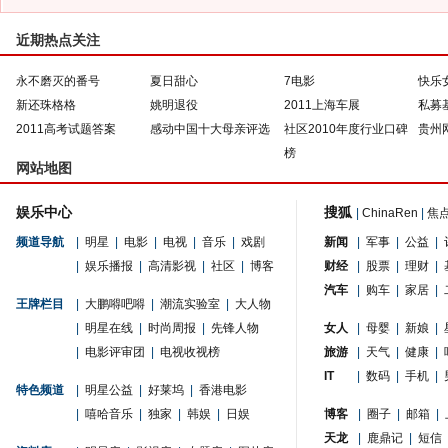
近期热点关注
永不磨灭的番号
夏日甜心
7电影
快乐
新还珠格格
姚明退役
2011上海车展
私募
2011高考试题答案
感动中国十大母亲评选
社区2010年度行业口碑
贵州
榜
网站地图
娱乐中心
搜狐
|
ChinaRen
|
焦
频道导航
|
明星
|
电影
|
电视
|
音乐
|
戏剧
新闻
|
军事
|
公益
|
|
娱乐播报
|
高清影视
|
社区
|
博客
财经
|
股票
|
理财
|
汽车
|
购车
|
家居
|
王牌栏目
|
大鹏嘚吧嘚
|
潮流实验室
|
大人物
|
明星在线
|
时尚周报
|
先锋人物
女人
|
母婴
|
新娘
|
|
电影评审团
|
电视收视榜
旅游
|
天气
|
健康
|
IT
|
数码
|
手机
|
特色频道
|
明星公益
|
好莱坞
|
香港电影
|
嘻哈音乐
|
独家
|
韩娱
|
日娱
博客
|
圈子
|
邮箱
|
天龙
|
鹿鼎记
|
短信