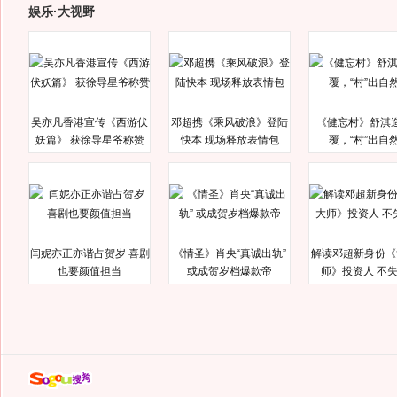
娱乐·大视野
吴亦凡香港宣传《西游伏
邓超携《乘风破浪》登陆
《健忘村》舒淇
妖篇》 获徐导星爷称赞
快本 现场释放表情包
覆，“村”出自
闫妮亦正亦谐占贺岁 喜剧
《情圣》肖央“真诚出轨”
解读邓超新身份《
也要颜值担当
或成贺岁档爆款帝
师》投资人 不