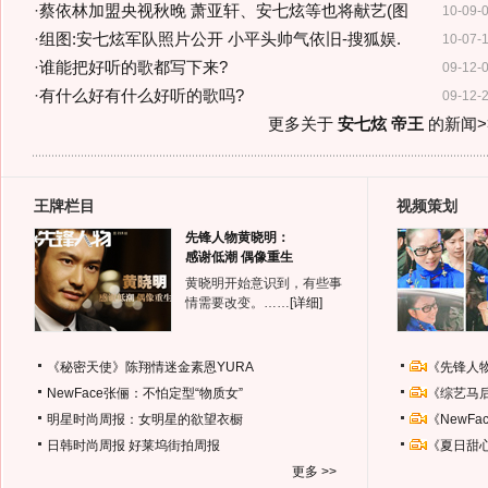
·
蔡依林加盟央视秋晚 萧亚轩、安七炫等也将献艺(图
10-09-
·
组图:安七炫军队照片公开 小平头帅气依旧-搜狐娱.
10-07-
·
谁能把好听的歌都写下来?
09-12-
·
有什么好有什么好听的歌吗?
09-12-
更多关于
安七炫 帝王
的新闻>
王牌栏目
视频策划
先锋人物黄晓明：
感谢低潮 偶像重生
黄晓明开始意识到，有些事
情需要改变。……
[详细]
《秘密天使》陈翔情迷金素恩YURA
《先锋人
NewFace张俪：不怕定型“物质女”
《综艺马
明星时尚周报：女明星的欲望衣橱
《NewF
日韩时尚周报
好莱坞街拍周报
《夏日甜
更多 >>