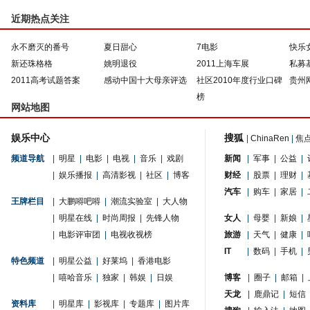
近期热点关注
永不磨灭的番号
夏日甜心
7电影
快乐
新还珠格格
姚明退役
2011上海车展
私募
2011高考试题答案
感动中国十大母亲评选
社区2010年度行业口碑
贵州
榜
网站地图
娱乐中心
搜狐
|
ChinaRen
|
焦
频道导航
|
明星
|
电影
|
电视
|
音乐
|
戏剧
新闻
|
军事
|
公益
|
|
娱乐播报
|
高清影视
|
社区
|
博客
财经
|
股票
|
理财
|
汽车
|
购车
|
家居
|
王牌栏目
|
大鹏嘚吧嘚
|
潮流实验室
|
大人物
|
明星在线
|
时尚周报
|
先锋人物
女人
|
母婴
|
新娘
|
|
电影评审团
|
电视收视榜
旅游
|
天气
|
健康
|
IT
|
数码
|
手机
|
特色频道
|
明星公益
|
好莱坞
|
香港电影
|
嘻哈音乐
|
独家
|
韩娱
|
日娱
博客
|
圈子
|
邮箱
|
天龙
|
鹿鼎记
|
短信
资料库
|
明星库
|
影视库
|
专题库
|
图片库