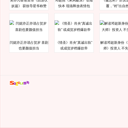
吴亦凡香港宣传《西游伏
邓超携《乘风破浪》登陆
《健忘村》舒淇
妖篇》 获徐导星爷称赞
快本 现场释放表情包
覆，“村”出自
闫妮亦正亦谐占贺岁 喜剧
《情圣》肖央“真诚出轨”
解读邓超新身份《
也要颜值担当
或成贺岁档爆款帝
师》投资人 不