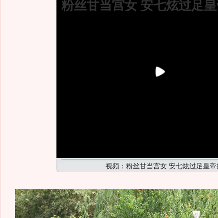
粉丝甘当宫女 安七炫过足皇
视频：粉丝甘当宫女 安七炫过足皇帝