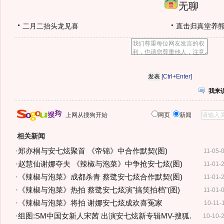
无聊
二月二抬头龙见喜
直击归真堂养
[Ctrl+Enter]
我来
上网从搜狗开始
网页
新闻
相关新闻
·
郑亦桐与安七炫聚首 《帝锦》中合作默契(图)
11-05-
·
赵慧仙谢娜夺夫 《辣椒与泡菜》中争抢安七炫(图)
11-01-
·
《辣椒与泡菜》成都杀青 蔡鹭安七炫合作默契(图)
11-01-
·
《辣椒与泡菜》热拍 蔡鹭安七炫演"搞笑拍档"(图)
11-01-
·
《辣椒与泡菜》将拍 谢娜安七炫成欢喜冤家
10-11-
·
组图:SM中国女新人宋茜 出演安七炫新专辑MV-搜狐.
10-10-