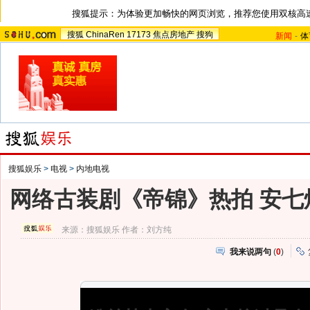
搜狐提示：为体验更加畅快的网页浏览，推荐您使用双核高
搜狐
ChinaRen
17173
焦点房地产
搜狗
新闻
-
体
搜狐娱乐
>
电视
>
内地电视
网络古装剧《帝锦》热拍 安七
来源：
搜狐娱乐
作者：刘方纯
我来说两句
(
0
)