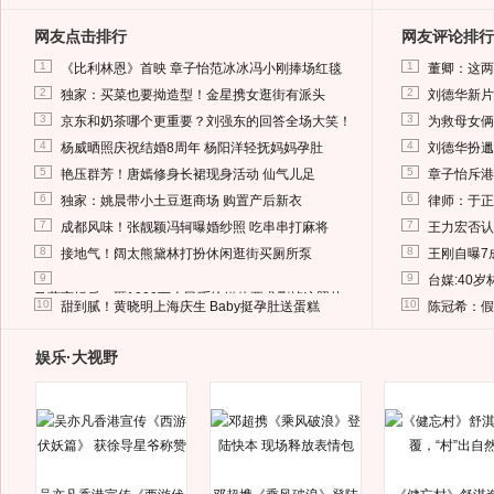
网友点击排行
网友评论排行
1
1
《比利林恩》首映 章子怡范冰冰冯小刚捧场红毯
董卿：这两
2
2
独家：买菜也要拗造型！金星携女逛街有派头
刘德华新片
3
3
京东和奶茶哪个更重要？刘强东的回答全场大笑！
为救母女俩
4
4
杨威晒照庆祝结婚8周年 杨阳洋轻抚妈妈孕肚
刘德华扮邋
5
5
艳压群芳！唐嫣修身长裙现身活动 仙气儿足
章子怡斥港
6
6
独家：姚晨带小土豆逛商场 购置产后新衣
律师：于正
7
7
成都风味！张靓颖冯轲曝婚纱照 吃串串打麻将
王力宏否认
8
8
接地气！阔太熊黛林打扮休闲逛街买厕所泵
王刚自曝7
9
9
台媒:40
马蓉离婚后，砸1000万人民币给媒体要求删掉这照片
10
10
甜到腻！黄晓明上海庆生 Baby挺孕肚送蛋糕
陈冠希：假
娱乐·大视野