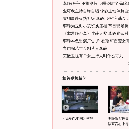
·
李静联手小P推彩妆 明星创时尚品牌成
·
查可欣主持自弹自唱 李静主动伴舞自
·
救狗事件火热升级 李静出任"它基金"理
·
李静为玉树小孩班换搭档 节目现场拷
·
《非常静距离》连获大奖 李静睿智对
·
李静本色出演广告 片场演绎"百变女郎"
·
专访综艺年度制片人李静:
·
安徽卫视有个女主持人叫什么可儿
相关视频新闻
《我爱你,中国》李静
李静做客搜狐
酸直言心中导