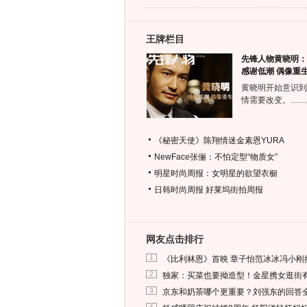
王牌栏目
先锋人物黄晓明：
感谢低潮 偶像重
黄晓明开始意识到
情需要改变。……
《秘密天使》陈翔情迷金素恩YURA
NewFace张俪：不怕定型“物质女”
明星时尚周报：女明星的欲望衣橱
日韩时尚周报
好莱坞街拍周报
网友点击排行
1
《比利林恩》首映 章子怡范冰冰冯小刚
2
独家：买菜也要拗造型！金星携女逛街
3
京东和奶茶哪个更重要？刘强东的回答
4