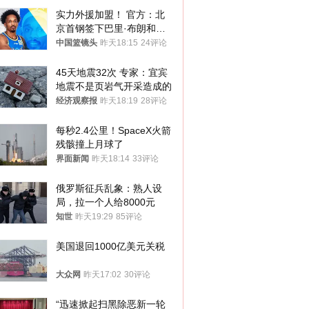
实力外援加盟！ 官方：北
京首钢签下巴里·布朗和桑
普森
中国篮镜头
昨天18:15
24评论
45天地震32次 专家：宜宾
地震不是页岩气开采造成的
经济观察报
昨天18:19
28评论
每秒2.4公里！SpaceX火箭
残骸撞上月球了
界面新闻
昨天18:14
33评论
俄罗斯征兵乱象：熟人设
局，拉一个人给8000元
知世
昨天19:29
85评论
美国退回1000亿美元关税
大众网
昨天17:02
30评论
“迅速掀起扫黑除恶新一轮