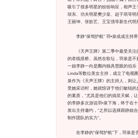
吸引了很多明星的纷纷响应，相声王
琰东、功夫明星樊少皇、赵子琪等明
王丽坤、张歆艺、王宝强等新生代明
李静“保驾护航” 羽•泉或成主持
《天声王牌》第二季中最受关注的
的牵线搭桥。虽然在歌坛，羽泉是不
一姐李静一向是圈内独具慧眼的伯乐，
Linda等数位美女主持，成立了电
泉作为《天声王牌》的主持人，则让
受她采访时，她就惊讶于他们敏锐的
的素质，“尤其是他们的搞笑天赋，
的李静多次游说羽•泉下海，终于在
发出主持邀约，“之所以选择跟静姐
制作团队的实力”。
在李静的“保驾护航”下，羽泉是否