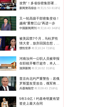
攻势”！多省份密集部署，
公布举报方式
新闻资讯综合
昨天21:53
81评论
又一轮高级干部密集变动！
越南“重整江山”再进一步
中国新闻周刊
昨天16:43
34评论
被美囚禁7个月，马杜罗性
情大变，放弃回国念想，最
后嘱托已公开
惯性世界
昨天10:24
72评论
河南汝州一公职人员被举报
在职校开餐厅超市，本人回
应称“是给别人帮忙”
澎湃新闻
昨天16:02
31评论
普京向北约严重警告：若俄
罗斯盟友受攻击，俄军将动
用核武器保护
兵器海陆空
昨天09:43
25评论
5年3.6亿！约基奇明夏有望
签史上最大合同