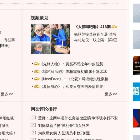
视频策划
《大鹏嘚吧嘚》416期
生
杨丽萍提菜篮逛车展 时尚
，有些事
与村姑仅一线之隔…
[详细]
[详细]
《先锋人物》：黄磊不惑之年中的智慧
《综艺马后炮》陈柏霖曝初吻属于范冰冰
《NewFace》：《北爱》导演续集玩穿越
《夏日甜心》：和夏日有关的爱情世界
更多 >>
更多 >>
网友评论排行
1
捧场红毯
董卿：这两年没什么突破 激烈竞争环境令我不安
2
有派头
刘德华新片扮“犀利哥”街头狂奔
3
全场大笑！
为救母女俩 人艺演员中数刀(图)
4