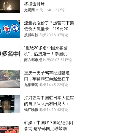
将撞击月球
光明网
昨天11:40
25评论
流量要涨价了？运营商下架
低价大流量卡，“19元200
G”成为历史
搜狐科技
前天20:15
37评论
“拒绝20多名中国乘客登
机”，热搜第一！泰国机场
方道歉
南方都市报
昨天08:07
51评论
重庆一男子驾车经过隧道
口，车辆腾空而起悬在半
空，消防： 2人已送医，正
九派新闻
昨天14:45
22评论
调查原因
持刀强闯中国驻日本大使馆
的自卫队队员村田晃大：对
自己的行为深感后悔；曾申
钱江晚报
昨天14:10
43评论
请保释被驳回
韩媒：中国U17国足绝杀阿
森纳 这给韩国足球敲响了