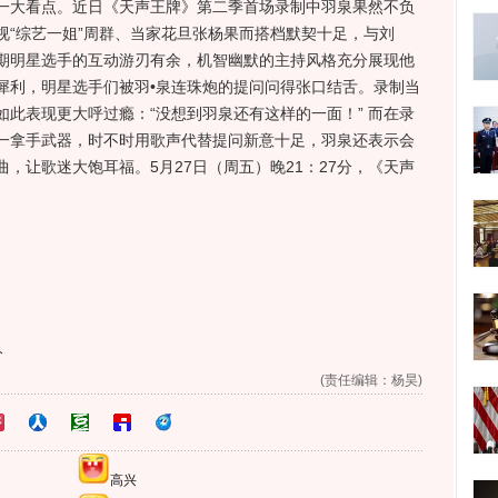
一大看点。近日《天声王牌》第二季首场录制中羽泉果然不负
视“综艺一姐”周群、当家花旦张杨果而搭档默契十足，与刘
期明星选手的互动游刃有余，机智幽默的主持风格充分展现他
犀利，明星选手们被羽•泉连珠炮的提问问得张口结舌。录制当
此表现更大呼过瘾：“没想到羽泉还有这样的一面！” 而在录
一拿手武器，时不时用歌声代替提问新意十足，羽泉还表示会
，让歌迷大饱耳福。5月27日（周五）晚21：27分，《天声
分
(责任编辑：杨昊)
高兴