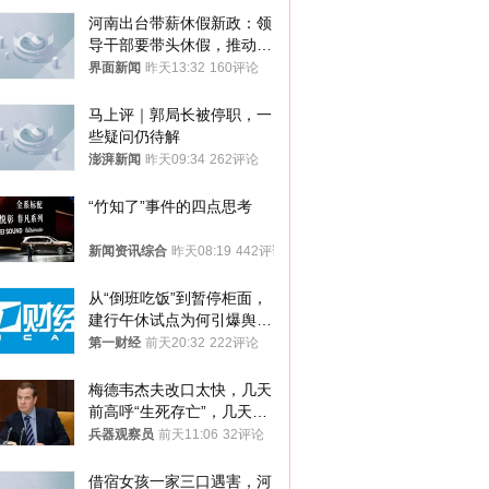
河南出台带薪休假新政：领
导干部要带头休假，推动全
员应休尽休、休满休足
界面新闻
昨天13:32
160评论
马上评｜郭局长被停职，一
些疑问仍待解
澎湃新闻
昨天09:34
262评论
“竹知了”事件的四点思考
新闻资讯综合
昨天08:19
442评论
从“倒班吃饭”到暂停柜面，
建行午休试点为何引爆舆
论？
第一财经
前天20:32
222评论
梅德韦杰夫改口太快，几天
前高呼“生死存亡”，几天后
又换了一个说法
兵器观察员
前天11:06
32评论
借宿女孩一家三口遇害，河