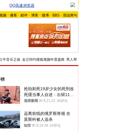
QQ高速浏览器
视频
-
播客
-
邮件
-
博客
-
微博
-
BBS
-
我说两句
红牛音乐之旅
金立特约搜狐视频年度盛典
男人帮
评榜
抢劫刺死19岁少女的死刑改
死缓当事人自述：出狱11年
间始终刻意躲避被害人家属
澎湃新闻
昨天21:22
36评论
远离前线的俄罗斯将领 在
莫斯科被人追杀
知世
昨天19:36
24评论