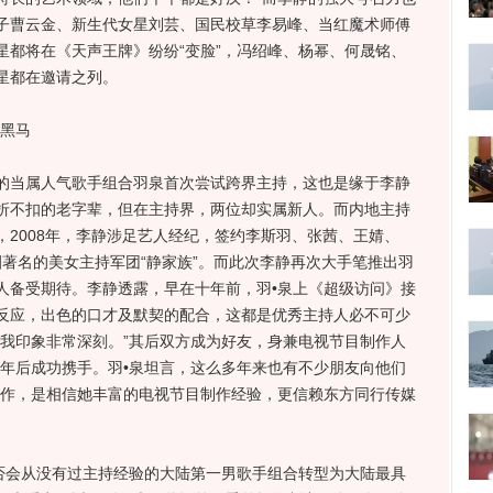
子曹云金、新生代女星刘芸、国民校草李易峰、当红魔术师傅
星都将在《天声王牌》纷纷“变脸”，冯绍峰、杨幂、何晟铭、
星都在邀请之列。
界黑马
当属人气歌手组合羽泉首次尝试跨界主持，这也是缘于李静
折不扣的老字辈，但在主持界，两位却实属新人。而内地主持
2008年，李静涉足艺人经纪，签约李斯羽、张茜、王婧、
视圈著名的美女主持军团“静家族”。而此次李静再次大手笔推出羽
人备受期待。李静透露，早在十年前，羽•泉上《超级访问》接
反应，出色的口才及默契的配合，这都是优秀主持人必不可少
让我印象非常深刻。”其后双方成为好友，身兼电视节目制作人
十年后成功携手。羽•泉坦言，这么多年来也有不少朋友向他们
合作，是相信她丰富的电视节目制作经验，更信赖东方同行传媒
会从没有过主持经验的大陆第一男歌手组合转型为大陆最具