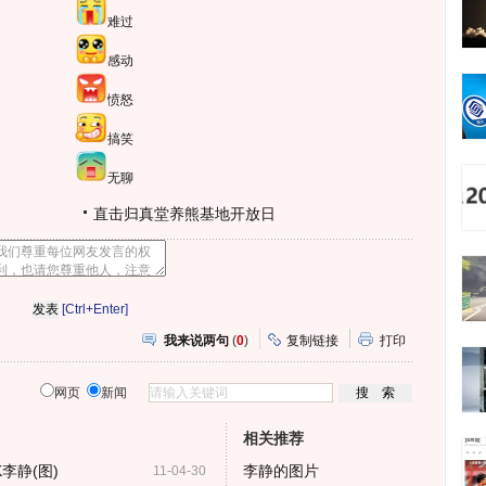
难过
感动
愤怒
搞笑
无聊
直击归真堂养熊基地开放日
[Ctrl+Enter]
我来说两句
(
0
)
复制链接
打印
网页
新闻
相关推荐
李静(图)
李静的图片
11-04-30