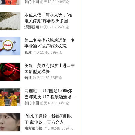
警钟
射门中国
前天18:24
49评论
水位太低、河水太烫，“核
电关停潮”席卷欧洲多国
澎湃新闻
昨天07:07
24评论
第二名被指花钱劝退第一名 
事业编考试还能这么玩
狐度
昨天15:40
39评论
英媒：美政府拟禁止进口中
国新型光模块
知世
昨天11:25
33评论
两连胜！U17国足1-0毕尔
巴鄂竞技U17 程晟涵连场破
门
射门中国
前天18:00
33评论
“谁来了月经，我都闻到味
了”惹争议，官方介入
南方都市报
昨天00:48
38评论