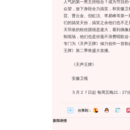
人气的第一男主持组合？成为节目的
众望，放下身段全力搞笑，和安徽卫
芸、曹云金、倪虹洁、李易峰等第一
们的搞笑天份，搞笑之余他们也不乏
天羽泉的粉丝团很是庞大，看到偶像如
制现场，他们也是丝毫不浪费唱歌这
专门为《天声王牌》倾力创作一首歌曲
王牌》第二季将盛大首播。
《天声王牌》
安徽卫视
５月２７日起 每周五晚21：27
分享到：
新闻表情