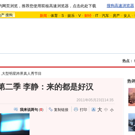
搜狗高速浏览器
的网页浏览，推荐您使用双核高速浏览器，点击此处下载
地产
搜狗
新闻
-
体育
-
S
-
娱乐
-
V
-
财经
-
IT
-
汽车
-
房产
-
女人
-
热点：
》,大型明星跨界真人秀节目
热
第二季 李静：来的都是好汉
2011年05月23日14:35
大
中
我来说两句
(
0
)
复制链接
打印
小