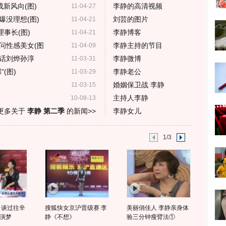
新风向(图)
李静的高清视频
11-04-27
爆没理想(图)
刘芸的图片
11-04-21
事长(图)
李静博客
11-04-21
问性感美女(图
李静主持的节目
11-04-09
话刘烨孙淳
李静微博
11-03-31
(图)
李静老公
11-03-29
婚姻保卫战 李静
11-03-15
主持人李静
10-08-13
更多关于
李静 第二季
的新闻>>
李静女儿
1/3
 谈过往辛
搜狐快女京沪晋级赛 李
美丽俏佳人 李静亲身体
演梦
静《不想》
验三分钟瘦臂法①