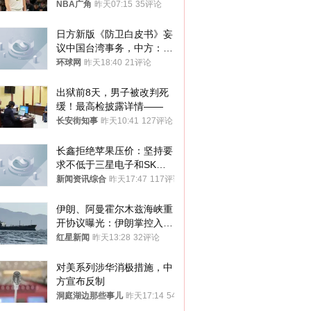
NBA广角
昨天07:15
35评论
日方新版《防卫白皮书》妄
议中国台湾事务，中方：强
烈不满、坚决反对，已向日
环球网
昨天18:40
21评论
方严正交涉
出狱前8天，男子被改判死
缓！最高检披露详情——
长安街知事
昨天10:41
127评论
长鑫拒绝苹果压价：坚持要
求不低于三星电子和SK海
力士
新闻资讯综合
昨天17:47
117评论
伊朗、阿曼霍尔木兹海峡重
开协议曝光：伊朗掌控入湾
航道，与阿曼平分“服务费”
红星新闻
昨天13:28
32评论
对美系列涉华消极措施，中
方宣布反制
洞庭湖边那些事儿
昨天17:14
54评论