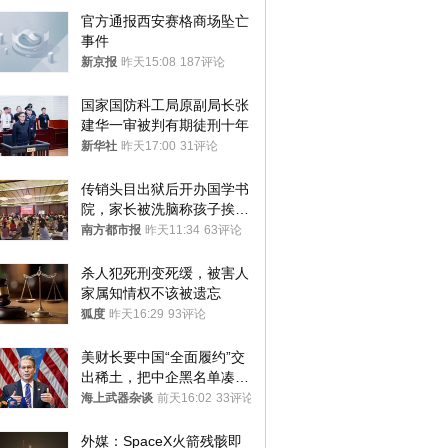
官方通报西安赛格商场坠亡
事件
新京报
昨天15:08
187评论
国家国防科工局原副局长张
建华一审被判有期徒刑十年
新华社
昨天17:00
31评论
传销头目出狱后开办国学书
院，家长被洗脑称孩子挨打
才有效果
南方都市报
昨天11:34
63评论
杀人犯死刑变死缓，被害人
家属知情权不该被遗忘
狐度
昨天16:29
93评论
美财长要中国“全面履约”交
出稀土，把中企黑名单凑到
187家，中方做最坏打算
海上武器杂谈
前天16:02
33评论
外媒：SpaceX火箭残骸即