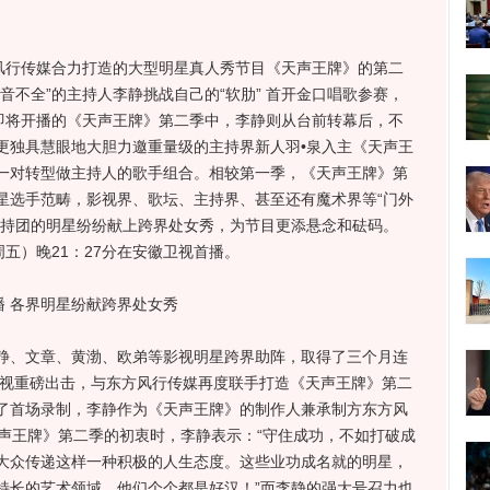
行传媒合力打造的大型明星真人秀节目《天声王牌》的第二
音不全”的主持人李静挑战自己的“软肋” 首开金口唱歌参赛，
底即将开播的《天声王牌》第二季中，李静则从台前转幕后，不
更独具慧眼地大胆力邀重量级的主持界新人羽•泉入主《天声王
一对转型做主持人的歌手组合。相较第一季，《天声王牌》第
星选手范畴，影视界、歌坛、主持界、甚至还有魔术界等“门外
到主持团的明星纷纷献上跨界处女秀，为节目更添悬念和砝码。
周五）晚21：27分在安徽卫视首播。
 各界明星纷献跨界处女秀
、文章、黄渤、欧弟等影视明星跨界助阵，取得了三个月连
卫视重磅出击，与东方风行传媒再度联手打造《天声王牌》第二
了首场录制，李静作为《天声王牌》的制作人兼承制方东方风
天声王牌》第二季的初衷时，李静表示：“守住成功，不如打破成
大众传递这样一种积极的人生态度。这些业功成名就的明星，
特长的艺术领域，他们个个都是好汉！”而李静的强大号召力也