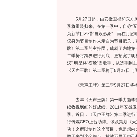
5月27日起，由安徽卫视和东方风
季将重装归来。在第一季中，自称“五
为新节目不惜“自毁形象”，而在月
仅身为节目制作人亲自为节目把关，
牌》第二季的主持团，成就了内地第
二季势将跨界进行到底，更拓宽了明
汉” 明星将“变脸”当歌手，从选手
《天声王牌》第二季将于5月27日（
《天声王牌》第二季5月27日将播
去年《天声王牌》第一季力邀李静
续收视飘红的好成绩。2011年安徽
季。近日，《天声王牌》第二季进行
行传媒CEO上台助阵。谈及策划《
功！之所以制作这个节目，也是想向
敢于来到这个舞台，挑战不属于自己