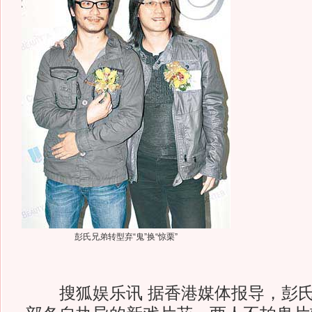
彭氏兄弟转型弃“鬼”换“惊栗”
搜狐娱乐讯 据香港媒体报导，彭氏