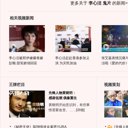
更多关于
李心洁 鬼片
的新闻>
相关视频新闻
李心洁被郑伊健爆将嫁
李心洁赶赴香港参加义
张艾嘉表情沉痛
彭顺 甜笑娇俏回应
演 为灾民加油
洁唱《爱的代价
王牌栏目
视频策划
先锋人物黄晓明：
感谢低潮 偶像重生
黄晓明开始意识到，有些事
情需要改变。……
[详细]
《秘密天使》陈翔情迷金素恩YURA
《先锋人