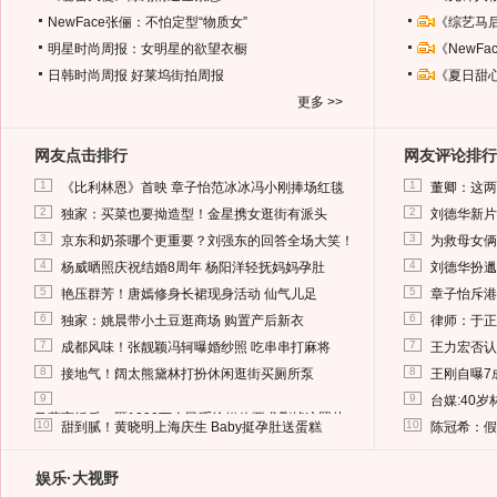
NewFace张俪：不怕定型“物质女”
《综艺马
明星时尚周报：女明星的欲望衣橱
《NewF
日韩时尚周报
好莱坞街拍周报
《夏日甜
更多 >>
网友点击排行
网友评论排行
1
1
《比利林恩》首映 章子怡范冰冰冯小刚捧场红毯
董卿：这两
2
2
独家：买菜也要拗造型！金星携女逛街有派头
刘德华新片
3
3
京东和奶茶哪个更重要？刘强东的回答全场大笑！
为救母女俩
4
4
杨威晒照庆祝结婚8周年 杨阳洋轻抚妈妈孕肚
刘德华扮邋
5
5
艳压群芳！唐嫣修身长裙现身活动 仙气儿足
章子怡斥港
6
6
独家：姚晨带小土豆逛商场 购置产后新衣
律师：于正
7
7
成都风味！张靓颖冯轲曝婚纱照 吃串串打麻将
王力宏否认
8
8
接地气！阔太熊黛林打扮休闲逛街买厕所泵
王刚自曝7
9
9
台媒:40
马蓉离婚后，砸1000万人民币给媒体要求删掉这照片
10
10
甜到腻！黄晓明上海庆生 Baby挺孕肚送蛋糕
陈冠希：假
娱乐·大视野