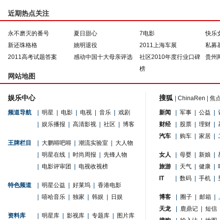
近期热点关注
永不磨灭的番号
夏日甜心
7电影
快乐
新还珠格格
姚明退役
2011上海车展
私募
2011高考试题答案
感动中国十大母亲评选
社区2010年度行业口碑
贵州
榜
网站地图
娱乐中心
搜狐
|
ChinaRen
|
焦
频道导航
|
明星
|
电影
|
电视
|
音乐
|
戏剧
新闻
|
军事
|
公益
|
|
娱乐播报
|
高清影视
|
社区
|
博客
财经
|
股票
|
理财
|
汽车
|
购车
|
家居
|
王牌栏目
|
大鹏嘚吧嘚
|
潮流实验室
|
大人物
|
明星在线
|
时尚周报
|
先锋人物
女人
|
母婴
|
新娘
|
|
电影评审团
|
电视收视榜
旅游
|
天气
|
健康
|
IT
|
数码
|
手机
|
特色频道
|
明星公益
|
好莱坞
|
香港电影
|
嘻哈音乐
|
独家
|
韩娱
|
日娱
博客
|
圈子
|
邮箱
|
天龙
|
鹿鼎记
|
短信
资料库
|
明星库
|
影视库
|
专题库
|
图片库