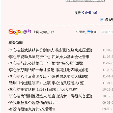
[Ctrl+Enter]
我来
上网从搜狗开始
网页
新闻
相关新闻
·
李心洁新戏演精神分裂病人 携彭顺吃烧烤减压(图)
11-04-
·
李心洁资助儿童庇护中心 四姊妹为基金会做善事
11-03-
·
李心洁与老公结婚已一年 忙"婚"头忘登记(图)
11-02-
·
李心洁彭顺结婚一年才登记 排期注册表曝光(图)
11-02-
·
李心洁八年后高调复出 小露香肩尽显女人味(图)
11-01-
·
话剧《命运建筑师》上演 李心洁哭腔感人(图)
11-01-
·
李心洁挑梁话剧 12月31日踏上"远大前程"
10-12-
·
李心洁为话剧推迟造人 坦言出演女一号很兴奋(图)
10-12-
·
给我推荐几个超恐怖的鬼片---
09-03-
·
有没有很懂鬼片的?来看看!!
09-03-