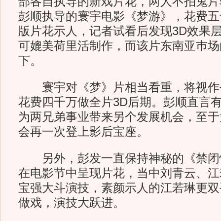
部各自执导的新戏片花，两人不拍鬼片
彭顺执导的寰宇电影《梦游》，花费五
版片花示人，记者试看后发现3D效果
可媲美荷里活制作，而该片东南亚巿场
下。
寰宇对《梦》片相当看重，将视作
花费四千万做全片3D后期。彭顺直言
为两兄弟事业带来另个发展机会，至于
会再一次登上影后宝座。
另外，彭发一直保持神秘的《禁闭
在电影节中呈现片花，当中刘青云、江
宝强大斗演技，素颜示人的江若琳更双
做戏，演技大跃进。