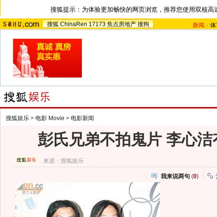
搜狐提示：为体验更加畅快的网页浏览，推荐您使用双核高
搜狐
ChinaRen
17173
焦点房地产
搜狗
新闻
-
体
搜狐娱乐
>
电影 Movie
>
电影新闻
彭氏兄弟不拍鬼片 李心洁
来源：
搜狐娱乐
我来说两句
(
0
)