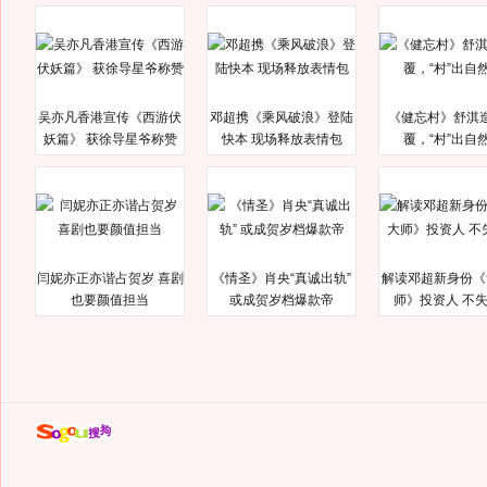
吴亦凡香港宣传《西游伏
邓超携《乘风破浪》登陆
《健忘村》舒淇
妖篇》 获徐导星爷称赞
快本 现场释放表情包
覆，“村”出自
闫妮亦正亦谐占贺岁 喜剧
《情圣》肖央“真诚出轨”
解读邓超新身份《
也要颜值担当
或成贺岁档爆款帝
师》投资人 不