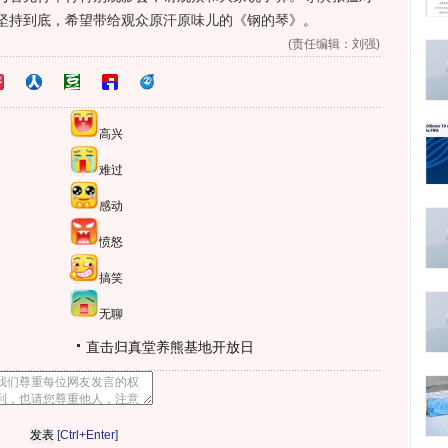
坚持到底，希望带给观众原汗原味儿的《钢的琴》。
(责任编辑：刘强)
高兴
难过
感动
愤怒
搞笑
无聊
直击归真堂养熊基地开放日
[Ctrl+Enter]