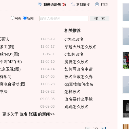
我来说两句
(
0
)
复制链接
打印
网页
新闻
相关推荐
工否认
cf怎么改名
11-05-19
由(图)
穿越火线怎么改名
11-05-17
NO"(图)
cf如何改名
11-05-11
"42"(图)
魔兽怎么改名
11-05-10
京卫视(图)
如何写改名申请
11-04-14
有学问
改名应该怎么办
11-04-05
席电台活动(图
qq宠物如何改名
11-03-28
书法
怎样改名
11-03-22
改名要什么手续
09-03-05
跑跑怎么改名
09-03-06
更多关于
改名 张猛
的新闻>>