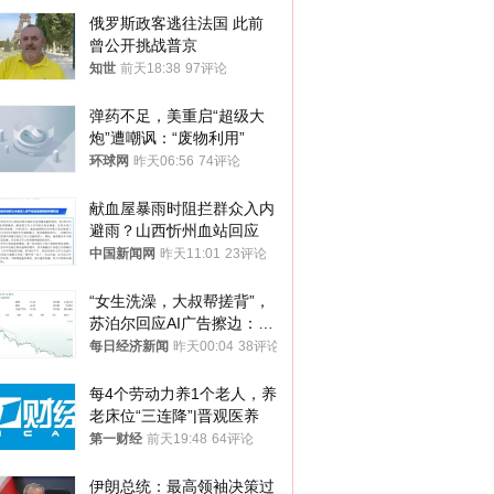
俄罗斯政客逃往法国 此前
曾公开挑战普京
知世
前天18:38
97评论
弹药不足，美重启“超级大
炮”遭嘲讽：“废物利用”
环球网
昨天06:56
74评论
献血屋暴雨时阻拦群众入内
避雨？山西忻州血站回应
中国新闻网
昨天11:01
23评论
“女生洗澡，大叔帮搓背”，
苏泊尔回应AI广告擦边：视
频全下架，已强化内容管理
每日经济新闻
昨天00:04
38评论
与审核
每4个劳动力养1个老人，养
老床位“三连降”|晋观医养
第一财经
前天19:48
64评论
伊朗总统：最高领袖决策过