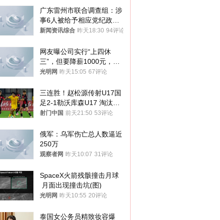
广东雷州市联合调查组：涉
事6人被给予相应党纪政务
处分和组织处理
新闻资讯综合
昨天18:30
94评论
网友曝公司实行“上四休
三”，但要降薪1000元，不
接受只能辞职
光明网
昨天15:05
67评论
三连胜！赵松源传射U17国
足2-1勒沃库森U17 淘汰赛
将战河床
射门中国
前天21:50
53评论
俄军：乌军伤亡总人数逼近
250万
观察者网
昨天10:07
31评论
SpaceX火箭残骸撞击月球
 月面出现撞击坑(图)
光明网
昨天10:55
20评论
泰国女公务员精致妆容爆