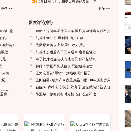
《夏日甜心》：和夏日有关的爱情世界
更多 >>
更多 >>
网友评论排行
1
捧场红毯
董卿：这两年没什么突破 激烈竞争环境令我不安
2
有派头
刘德华新片扮“犀利哥”街头狂奔
3
全场大笑！
为救母女俩 人艺演员中数刀(图)
4
妈孕肚
刘德华扮邋遢农民工太逼真 遭警察驱赶
5
儿足
章子怡斥港媒歧视内地演员 称刁钻势利
6
衣
律师：于正不构成侵权 只能道德谴责
7
打麻将
王力宏否认“辱华”：别给歌词扣帽子
8
所泵
王刚自曝7成家产为古董藏品：睡180年历史古床
9
台媒:40岁林志玲冷冻9颗卵子 全副武装怕被认出
删掉这照片
10
送蛋糕
陈冠希：假如我有时光机 也什么都不改