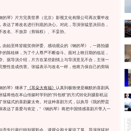
的琴》片方完美世界（北京）影视文化有限公司再次重申改
，表达了将改名进行到底的决心。对此，导演张猛坚决回击，
不改名、不放弃（剪辑权）、不妥协。
由始至终皆能笑倒评委、感动观众的《钢的琴》，一路拍摄
中的陈桂林，为了个人尊严不断奋斗。面对上映日期的临近，
夺。据导演介绍，片方在某些剧情上与导演意见不合，主张一
完整性造成伤害。张猛表示与改名一样，他将力保自己的剪辑
钢的琴》继承了
《耳朵大有福》
认真到极致便是幽默的喜剧风
张猛将他在本山传媒时学到的“抖包袱”的方式转化到摄影机运
了张猛式的喜剧蒙太奇。对这种喜剧方式，以执导《我的野蛮
演表达了喜爱与肯定，“《钢的琴》将把中国情感喜剧片带入一
否先行举行特别观影会，请观众和大家说了算。导演张猛对