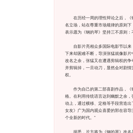
在历经一周的理性辩论之后，《钢
名立场，站在尊重市场规律的原则下
表示愿为《钢的琴》坚持三不原则：
自影片亮相众多国际电影节以来，
下来却困难不断，导演张猛就像影片
改名之余，张猛又在遭遇剪辑权的争
并剪辑掉，一旦动刀，显然会对剧情
权。
作为自己的第二部喜剧作品，《
格。在利用传统语言达到幽默之余，
动上，通过横移、定格等手段营造出
女友》广为国内观众喜爱的郭在容导
个全新的时代。”
据悉，片方将为《钢的琴》改名与