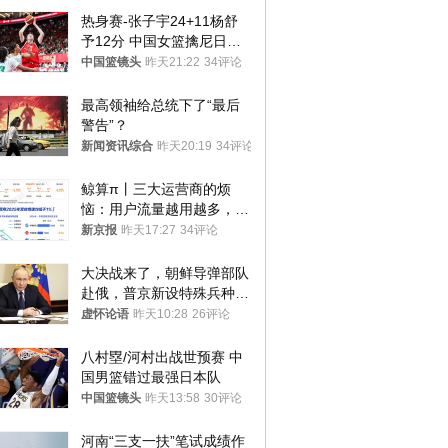
热身赛-张子宇24+11杨舒
予12分 中国女篮擒尼日利
亚
中国篮镜头
昨天21:22
34评论
最高领袖给总统下了“最后
警告”？
新闻资讯综合
昨天20:19
34评论
鲸算π丨三大运营商的烦
恼：用户流量越用越多，收
入却越来越少
新京报
昨天17:27
34评论
大决战来了，朝鲜导弹部队
赴俄，普京新设特殊兵种，
76岁老将扛旗
虚怀论语
昨天10:28
26评论
八村塁/河村出战世预赛 中
国男篮错过最强日本队
中国篮镜头
昨天13:58
30评论
河南“三支一扶”笔试成绩作