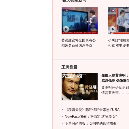
相关视频新闻
委员建议将全国所有公
小两口"性格
园改名百姓园惹争议
相克 准婆婆要
王牌栏目
先锋人物黄晓明：
感谢低潮 偶像重
黄晓明开始意识到
情需要改变。……
《秘密天使》陈翔情迷金素恩YURA
NewFace张俪：不怕定型“物质女”
明星时尚周报：女明星的欲望衣橱