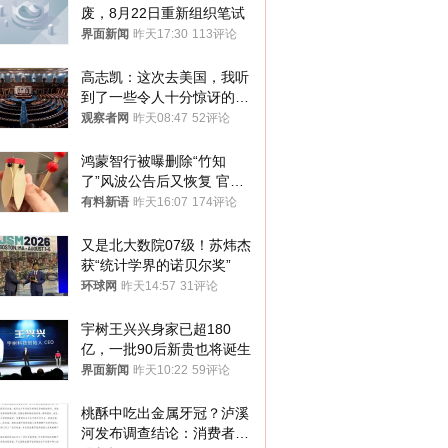
废，8月22日重新组织笔试
界面新闻
昨天17:30
113评论
高志凯：这次去美国，我听
到了一些令人十分惊讶的消
息
观察者网
昨天08:47
52评论
鸿蒙智行被曝删除“竹知
了”风波公告后又恢复 官媒
曾力挺：劝华为要大度的，
有料新语
昨天16:07
174评论
你们适不适合？
又是北大数院07级！苏炜杰
获“统计学界的诺贝尔奖”
环球网
昨天14:57
31评论
宇树王兴兴身家已超180
亿，一批90后新贵也将诞生
界面新闻
昨天10:22
59评论
桃酥中吃出金属牙冠？泸溪
河发布调查结论：消费者已