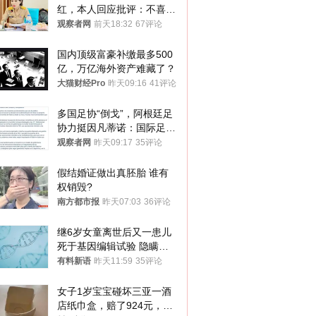
红，本人回应批评：不喜欢
就别看
观察者网
前天18:32
67评论
国内顶级富豪补缴最多500
亿，万亿海外资产难藏了？
大猫财经Pro
昨天09:16
41评论
多国足协“倒戈”，阿根廷足
协力挺因凡蒂诺：国际足联
今后应继续在其领导下前行
观察者网
昨天09:17
35评论
假结婚证做出真胚胎 谁有
权销毁?
南方都市报
昨天07:03
36评论
继6岁女童离世后又一患儿
死于基因编辑试验 隐瞒一
年才对外披露
有料新语
昨天11:59
35评论
女子1岁宝宝碰坏三亚一酒
店纸巾盒，赔了924元，发