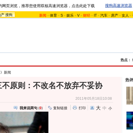
搜狗高速浏览器
的网页浏览，推荐您使用双核高速浏览器，点击此处下载
地产
搜狗
新闻
-
体育
-
S
-
娱乐
-
V
-
财经
-
IT
-
汽车
-
房产
-
女人
-
热点：
琴》新闻
热
三不原则：不改名不放弃不妥协
2011年05月18日10:08
大
中
我来说两句
(
0
)
复制链接
打印
小