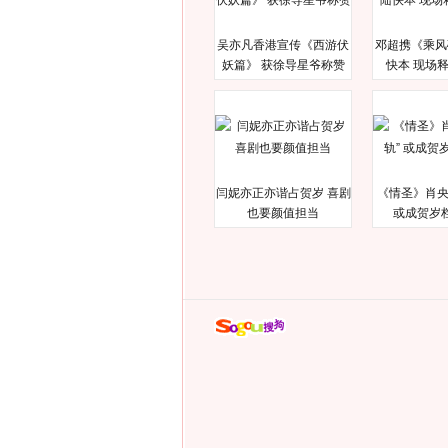
吴亦凡香港宣传《西游伏
邓超携《乘风
妖篇》 获徐导星爷称赞
快本 现场
闫妮亦正亦谐占贺岁 喜剧
《情圣》肖央
也要颜值担当
或成贺岁