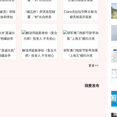
破浪》登陆
《健忘村》舒淇造型颠
Clara克拉拉空降古都 红
释放表情包
覆，“村”出自然美
裙亮相喜庆迎新
“真诚出轨”
解读邓超新身份《复合大
胡军澳门电影节影帝加冕
档爆款帝
师》投资人 不失初心
“上海王”横扫大奖
更多>>
我要发布