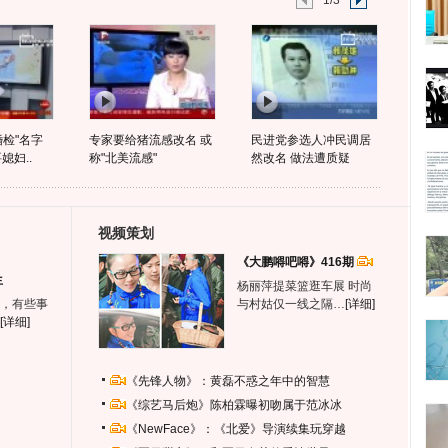
1/3
婚检"名字
专家要给猪流感改名 或
民进党参选人冲民调居
媳妇..
称"北美流感"
然改名 做法遭质疑
视频策划
《大鹏嘚吧嘚》416期
生
杨丽萍提菜篮逛车展 时尚
，有些事
与村姑仅一线之隔…
[详细]
[详细]
《先锋人物》：黄磊不惑之年中的智慧
《综艺马后炮》陈柏霖曝初吻属于范冰冰
《NewFace》：《北爱》导演续集玩穿越