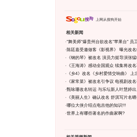
上网从搜狗开始
相关新闻
·
"舞美师"爆贵州台欲改名"苹果台" 员
·
陈廷嘉受邀做客《影视界》 曝光改名缘
·
《钢的琴》被改名 演员力挺导演张猛喊"
·
《王海涛》感动全国观众 续集将改名不叫
·
《乡4》改名《乡村爱情交响曲》 上北
·
《家常菜》被改名引争议 电视剧改名
·
甄咏珊改名转运 与乐坛新人叶慧婷出
·
《美丽人生》确认改名 舒淇写片名晒
·
哪位大侠介绍点电吉他的知识!!!
·
世界上有哪些著名的作曲家啊?