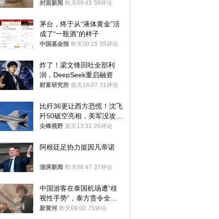
帖吐槽后酒店退还一半的
封面新闻
昨天09:43
58评论
钱，当地市监局回应
茅台，终于从“液体黄金”活
成了“一瓶酒”的样子
中国基金报
昨天00:15
55评论
炸了！梁文锋回吐全部利
润，DeepSeek重启融资
财富研究所
前天16:07
31评论
比歼36更让西方恐慌！沈飞
歼50破空亮相，美军没攻克
的技术被拿下
尖锋视野
前天13:31
26评论
阿根廷足协力挺因凡蒂诺
澎湃新闻
昨天08:47
37评论
中国游客在泰国机场遭“歧
视性手势”，泰方责令全面
调查，对责任人采取最严厉
新黄河
昨天09:00
75评论
处分