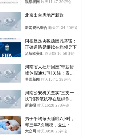
澄清，所发视频情况不属实
观察者网
昨天11:47
30评论
北京出台房地产新政
新闻资讯综合
昨天21:34
40评论
阿根廷足协致函因凡蒂诺：
正确道路是继续在您领导下
足坛欧美汇
昨天08:16
56评论
河南省人社厅回应“带薪错
峰休假通知”引关注：表述
不够准确，待修改后印发
界面新闻
昨天15:41
38评论
河南公安机关查实“三支一
扶”招募笔试存在组织作弊
犯罪行为
新京报
昨天16:28
278评论
男子平均每天睡眠7小时，
却三年2次脑梗，医生：这
样睡觉更伤身
大众网
昨天09:36
25评论