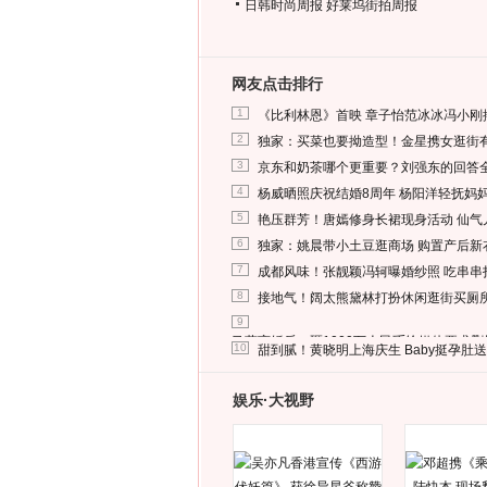
日韩时尚周报
好莱坞街拍周报
网友点击排行
1
《比利林恩》首映 章子怡范冰冰冯小刚
2
独家：买菜也要拗造型！金星携女逛街
3
京东和奶茶哪个更重要？刘强东的回答
4
杨威晒照庆祝结婚8周年 杨阳洋轻抚妈
5
艳压群芳！唐嫣修身长裙现身活动 仙气
6
独家：姚晨带小土豆逛商场 购置产后新
7
成都风味！张靓颖冯轲曝婚纱照 吃串串
8
接地气！阔太熊黛林打扮休闲逛街买厕
9
马蓉离婚后，砸1000万人民币给媒体要求
10
甜到腻！黄晓明上海庆生 Baby挺孕肚
娱乐·大视野