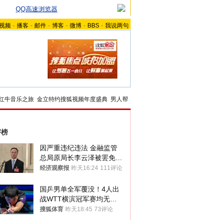
QQ高速浏览器
视频
-
播客
-
邮件
-
博客
-
微博
-
BBS
-
我说两句
红牛音乐之旅
金立特约搜狐视频年度盛典
男人帮
评榜
因严重违纪违法 金融监管
总局原局长李云泽被罢免全
国人大代表
经济观察报
昨天16:24
111评论
国乒男单全军覆没！4人出
战WTT横滨冠军赛均无缘
八强
搜狐体育
昨天18:45
73评论