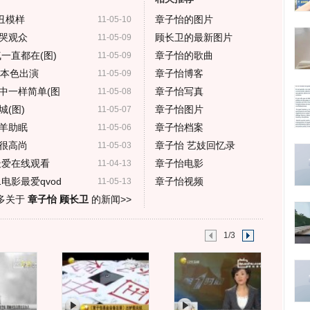
丑模样
章子怡的图片
11-05-10
哭观众
顾长卫的最新图片
11-05-09
一直都在(图)
章子怡的歌曲
11-05-09
是本色出演
章子怡博客
11-05-09
中一样简单(图
章子怡写真
11-05-08
(图)
章子怡图片
11-05-07
羊助眠
章子怡档案
11-05-06
很高尚
章子怡 艺妓回忆录
11-05-03
最爱在线观看
章子怡电影
11-04-13
电影最爱qvod
章子怡视频
11-05-13
多关于
章子怡 顾长卫
的新闻>>
1/3