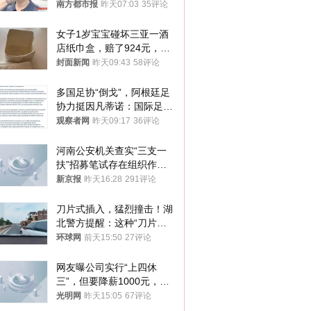
南方都市报
昨天07:03
35评论
女子1岁宝宝碰坏三亚一酒
店纸巾盒，赔了924元，发
帖吐槽后酒店退还一半的
封面新闻
昨天09:43
58评论
钱，当地市监局回应
多国足协“倒戈”，阿根廷足
协力挺因凡蒂诺：国际足联
今后应继续在其领导下前行
观察者网
昨天09:17
36评论
河南公安机关查实“三支一
扶”招募笔试存在组织作弊
犯罪行为
新京报
昨天16:28
291评论
刀片式插入，猛烈撞击！湖
北警方提醒：这种“刀片超
车”，太危险了
环球网
前天15:50
27评论
网友曝公司实行“上四休
三”，但要降薪1000元，不
接受只能辞职
光明网
昨天15:05
67评论