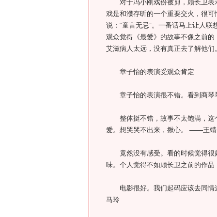
对于冯小刚戏份被剪，顾长卫表示
戏是和濮存昕的一个重要交火，很可
说：“童言无忌”。一番话马上让人
观众觉得《最爱》的故事不像之前的
艾滋病人太远，没有真正去了解他们。
章子怡的表演受观众肯定
章子怡的表演很不错。看到商琴琴
整体挺不错，故事不太饱满，这个
爱。想哭哭不出来，揪心。 ——王靖
竟然没有感受。看的时候觉得很好
味。个人觉得不如顾长卫之前的作品
电影很好。我们起码应该去同情这
马玲