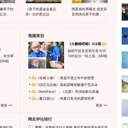
像章子怡
《章子怡基金会备忘
明星身价再曝光 成龙居
主..
录》出炉惹众议
首周杰伦章子怡紧..
视频策划
《大鹏嘚吧嘚》416期
生
杨丽萍提菜篮逛车展 时尚
，有些事
与村姑仅一线之隔…
[详细]
[详细]
《先锋人物》：黄磊不惑之年中的智慧
《综艺马后炮》陈柏霖曝初吻属于范冰冰
《NewFace》：《北爱》导演续集玩穿越
《夏日甜心》：和夏日有关的爱情世界
更多 >>
更多 >>
网友评论排行
1
捧场红毯
董卿：这两年没什么突破 激烈竞争环境令我不安