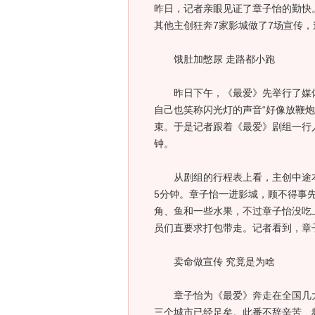
昨日，记者亲眼见证了章子怡的勤快。
其他主创狂奔7家影城做了7场宣传，
饿肚加憋尿 走路都小跑
昨日下午，《最爱》先举行了媒体
自己也笑称闪光灯的声音“好像放鞭炮
束。于是记者跟着《最爱》剧组一行
钟。
从剧组的行程表上看，主创中途本
5分钟。章子怡一进影城，顾不得事
角、鱼和一些水果，不过章子怡没吃
员们直要求打包带走。记者看到，章
卖命做宣传 究竟是为啥
章子怡为《最爱》奔走在全国几大
三个城市已经足矣。此番不辞辛苦、