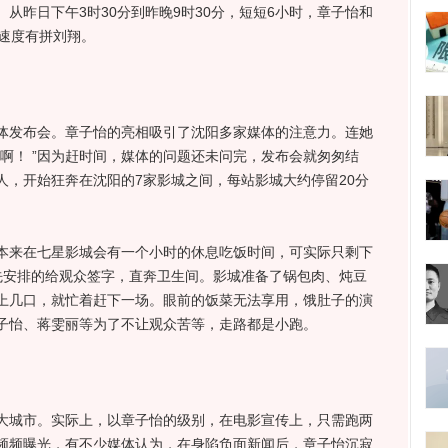
从昨日下午3时30分到昨晚9时30分，短短6小时，章子怡和
速度有拼刘翔。
发布会。章子怡的亮相吸引了沈阳多家媒体的注意力。连她
啊！ ”因为赶时间，媒体的问题还未问完，发布会就匆匆结
人，开始狂奔在沈阳的7家影城之间，每站影城大约停留20分
来在七星影城会有一个小时的休息吃饭时间，可实际只剩下
先安排的给观众签字，直奔卫生间。影城准备了锅包肉、炖豆
上几口，就忙着赶下一场。眼前的饭菜无法享用，饿肚子的演
子怡、蒋雯丽等为了不让观众苦等，走路都是小跑。
城市。实际上，以章子怡的级别，在电影宣传上，只需跑两
频频曝光，有不少媒体认为，在身陷负面新闻后，章子怡沉寂