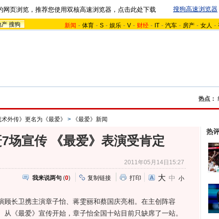
搜狗高速浏览器
的网页浏览，推荐您使用双核高速浏览器，点击此处下载
地产
搜狗
新闻
-
体育
-
S
-
娱乐
-
V
-
财经
-
IT
-
汽车
-
房产
-
女人
-
热点：
魔术外传》更名为《最爱》
>
《最爱》新闻
热
7场宣传 《最爱》表演受肯定
2011年05月14日15:27
大
中
我来说两句
(
0
)
复制链接
打印
小
顾长卫携主演章子怡、蒋雯丽和蔡国庆亮相。在主创阵容
。从《最爱》宣传开始，章子怡全国十站目前只缺席了一站。