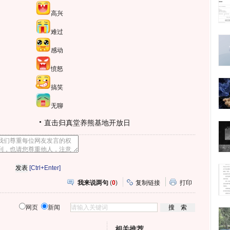
高兴
难过
感动
愤怒
搞笑
无聊
直击归真堂养熊基地开放日
[Ctrl+Enter]
我来说两句
(
0
)
复制链接
打印
网页
新闻
相关推荐