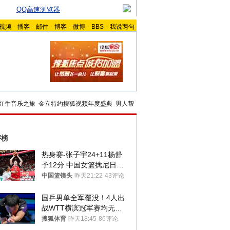
QQ高速浏览器
视频
-
播客
-
邮件
-
博客
-
微博
-
BBS
-
我说两句
红牛音乐之旅
金立特约搜狐视频年度盛典
男人帮
评榜
热身赛-张子宇24+11杨舒
予12分 中国女篮擒尼日利
亚
中国篮镜头
昨天21:22
43评论
国乒男单全军覆没！4人出
战WTT横滨冠军赛均无缘
八强
搜狐体育
昨天18:45
86评论