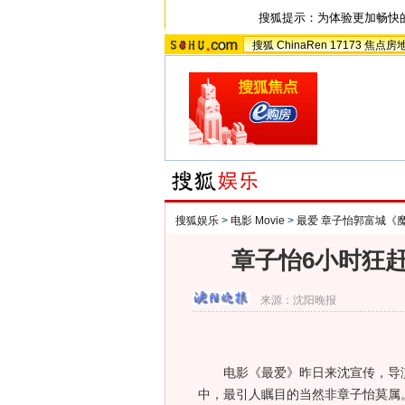
搜狐提示：为体验更加畅快
搜狐
ChinaRen
17173
焦点房
搜狐娱乐
>
电影 Movie
>
最爱 章子怡郭富城《
章子怡6小时狂赶
来源：
沈阳晚报
电影《最爱》昨日来沈宣传，导演
中，最引人瞩目的当然非章子怡莫属