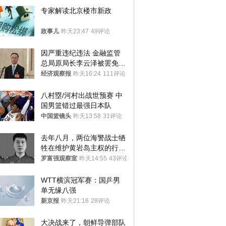
专家解读北京楼市新政
政事儿
昨天23:47
49评论
因严重违纪违法 金融监管
总局原局长李云泽被罢免全
国人大代表
经济观察报
昨天16:24
111评论
八村塁/河村出战世预赛 中
国男篮错过最强日本队
中国篮镜头
昨天13:58
31评论
去年八月，两位海警战士牺
牲在维护黄岩岛主权的行动
中
罗富强观察室
昨天14:55
43评论
WTT横滨冠军赛：国乒男
单无缘八强
新京报
昨天21:16
28评论
大决战来了，朝鲜导弹部队