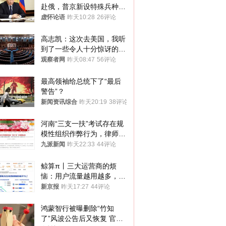
赴俄，普京新设特殊兵种，
76岁老将扛旗
虚怀论语
昨天10:28
26评论
高志凯：这次去美国，我听
到了一些令人十分惊讶的消
息
观察者网
昨天08:47
56评论
最高领袖给总统下了“最后
警告”？
新闻资讯综合
昨天20:19
38评论
河南“三支一扶”考试存在规
模性组织作弊行为，律师：
涉嫌非法获取国家秘密罪等
九派新闻
昨天22:33
44评论
罪名
鲸算π丨三大运营商的烦
恼：用户流量越用越多，收
入却越来越少
新京报
昨天17:27
44评论
鸿蒙智行被曝删除“竹知
了”风波公告后又恢复 官媒