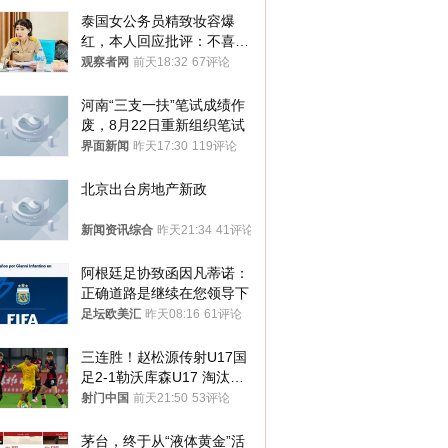
泰国女公务员精致妆容爆
红，本人回应批评：不喜欢
就别看
观察者网
前天18:32
67评论
河南“三支一扶”笔试成绩作
废，8月22日重新组织笔试
界面新闻
昨天17:30
119评论
北京出台房地产新政
新闻资讯综合
昨天21:34
41评论
阿根廷足协致函因凡蒂诺：
正确道路是继续在您领导下
足坛欧美汇
昨天08:16
61评论
三连胜！赵松源传射U17国
足2-1勒沃库森U17 淘汰赛
将战河床
射门中国
前天21:50
53评论
茅台，终于从“液体黄金”活