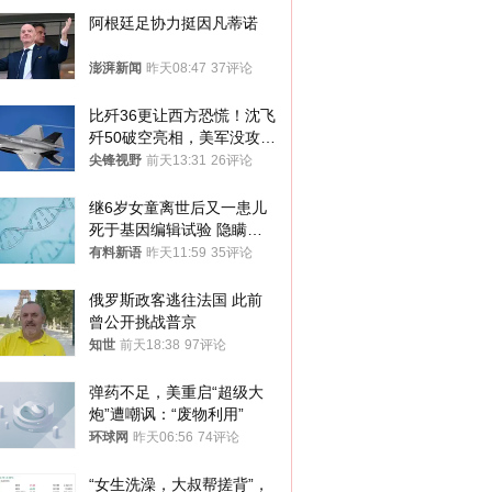
阿根廷足协力挺因凡蒂诺
澎湃新闻
昨天08:47
37评论
比歼36更让西方恐慌！沈飞
歼50破空亮相，美军没攻克
的技术被拿下
尖锋视野
前天13:31
26评论
继6岁女童离世后又一患儿
死于基因编辑试验 隐瞒一
年才对外披露
有料新语
昨天11:59
35评论
俄罗斯政客逃往法国 此前
曾公开挑战普京
知世
前天18:38
97评论
弹药不足，美重启“超级大
炮”遭嘲讽：“废物利用”
环球网
昨天06:56
74评论
“女生洗澡，大叔帮搓背”，