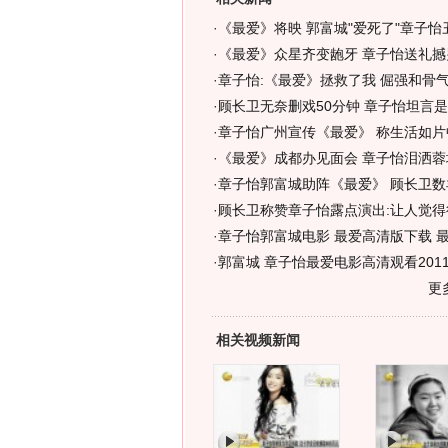
·
《最爱》将映 郭富城"爱死了"章子怡
·
《最爱》众星齐变龅牙 章子怡送礼撼
·
章子怡:《最爱》拯救了我 倔强和骨气
·
顾长卫无奈删戏50分钟 章子怡坦言
·
章子怡广州宣传《最爱》 称生活如片
·
《最爱》成都办见面会 章子怡泪洒蓉城
·
章子怡郭富城助阵《最爱》 顾长卫数
·
顾长卫称赞章子怡露点演出:让人觉得
·
章子怡郭富城电影 最爱高清版下载 
·
郭富城 章子怡最爱电影高清观看2011
更
相关视频新闻