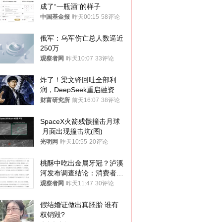
成了“一瓶酒”的样子
中国基金报
昨天00:15
58评论
俄军：乌军伤亡总人数逼近
250万
观察者网
昨天10:07
33评论
炸了！梁文锋回吐全部利
润，DeepSeek重启融资
财富研究所
前天16:07
38评论
SpaceX火箭残骸撞击月球
 月面出现撞击坑(图)
光明网
昨天10:55
20评论
桃酥中吃出金属牙冠？泸溪
河发布调查结论：消费者已
澄清，所发视频情况不属实
观察者网
昨天11:47
30评论
假结婚证做出真胚胎 谁有
权销毁?