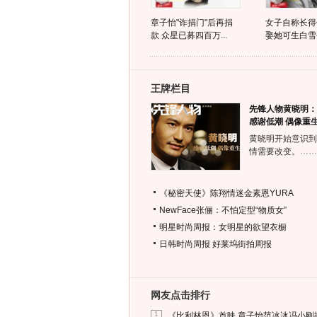
章子怡"诈捐门"后再捐
女子自称长得
款 众星已募四百万...
娶她可生白雪公
王牌栏目
先锋人物黄晓明：
感谢低潮 偶像重
黄晓明开始意识到
情需要改变。……
《秘密天使》陈翔情迷金素恩YURA
NewFace张俪：不怕定型“物质女”
明星时尚周报：女明星的欲望衣橱
日韩时尚周报
好莱坞街拍周报
网友点击排行
1
《比利林恩》首映 章子怡范冰冰冯小刚