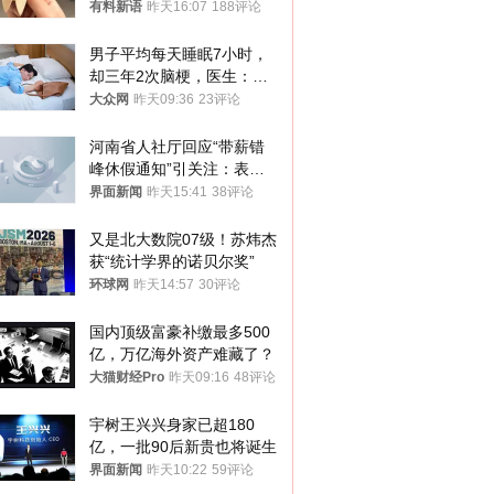
曾力挺：劝华为要大度的，
有料新语
昨天16:07
188评论
你们适不适合？
男子平均每天睡眠7小时，
却三年2次脑梗，医生：这
样睡觉更伤身
大众网
昨天09:36
23评论
河南省人社厅回应“带薪错
峰休假通知”引关注：表述
不够准确，待修改后印发
界面新闻
昨天15:41
38评论
又是北大数院07级！苏炜杰
获“统计学界的诺贝尔奖”
环球网
昨天14:57
30评论
国内顶级富豪补缴最多500
亿，万亿海外资产难藏了？
大猫财经Pro
昨天09:16
48评论
宇树王兴兴身家已超180
亿，一批90后新贵也将诞生
界面新闻
昨天10:22
59评论