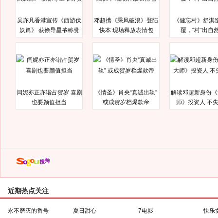
吴亦凡香港宣传《西游伏
邓超携《乘风破浪》登陆
《健忘村》舒淇
妖篇》 获徐导星爷称赞
快本 现场释放表情包
覆，“村”出自
闫妮亦正亦谐占贺岁 喜剧
《情圣》肖央“真诚出轨”
解读邓超新身份《
也要颜值担当
或成贺岁档爆款帝
师》投资人 不
近期热点关注
永不磨灭的番号
夏日甜心
7电影
快乐