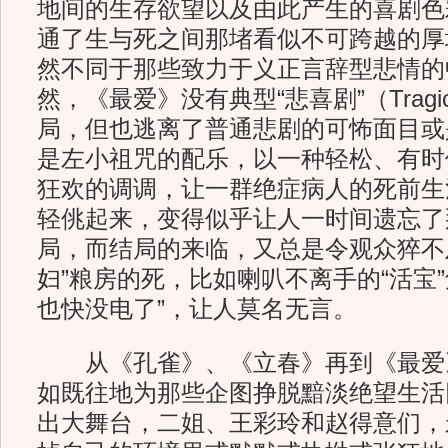
地间的生存欲望以及由此产生的喜剧色
通了生与死之间那堵看似不可跨越的厚
然不同于那些致力于义正言辞型悲情的
然，《最爱》没有典型“悲喜剧”（Tragi
局，但也逃离了普通悲剧的可怖面目或
是左小祖咒的配乐，以一种轻松、有时
狂欢的调调，让一群绝症病人的死前生
轻佻起来，变得似乎让人一时间遗忘了
局，而结局的来临，又总是令观众猝不
妇”粮房的死，比如喇叭不离手的“活宝
也快没电了”，让人莫名无言。
从《孔雀》、《立春》再到《最爱
如既往地为那些企图挣脱黯淡绝望生活
出大舞台，二姐、王彩玲和赵得意们，