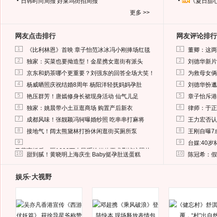
日韩时尚周报
好莱坞街拍周报
《夏日甜
更多 >>
网友点击排行
网友评论排行
1
1
《比利林恩》首映 章子怡范冰冰冯小刚捧场红毯
董卿：这两
2
2
独家：买菜也要拗造型！金星携女逛街有派头
刘德华新片
3
3
京东和奶茶哪个更重要？刘强东的回答全场大笑！
为救母女俩
4
4
杨威晒照庆祝结婚8周年 杨阳洋轻抚妈妈孕肚
刘德华扮邋
5
5
艳压群芳！唐嫣修身长裙现身活动 仙气儿足
章子怡斥港
6
6
独家：姚晨带小土豆逛商场 购置产后新衣
律师：于正
7
7
成都风味！张靓颖冯轲曝婚纱照 吃串串打麻将
王力宏否认
8
8
接地气！阔太熊黛林打扮休闲逛街买厕所泵
王刚自曝7
9
9
台媒:40
马蓉离婚后，砸1000万人民币给媒体要求删掉这照片
10
10
甜到腻！黄晓明上海庆生 Baby挺孕肚送蛋糕
陈冠希：假
娱乐·大视野