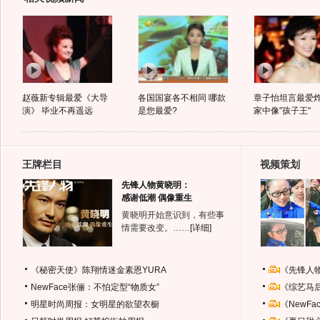
赵薇新专辑最爱《大导
各国国宴各不相同 哪款
章子怡坦言最爱
演》 毕业不再遥远
是您最爱?
家中像"孩子王"
王牌栏目
视频策划
先锋人物黄晓明：
感谢低潮 偶像重生
黄晓明开始意识到，有些事
情需要改变。……
[详细]
《秘密天使》陈翔情迷金素恩YURA
《先锋人
NewFace张俪：不怕定型“物质女”
《综艺马
明星时尚周报：女明星的欲望衣橱
《NewF