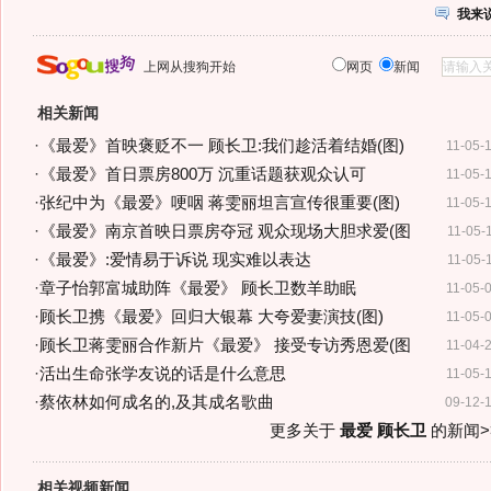
我来
上网从搜狗开始
网页
新闻
相关新闻
·
《最爱》首映褒贬不一 顾长卫:我们趁活着结婚(图)
11-05-
·
《最爱》首日票房800万 沉重话题获观众认可
11-05-
·
张纪中为《最爱》哽咽 蒋雯丽坦言宣传很重要(图)
11-05-
·
《最爱》南京首映日票房夺冠 观众现场大胆求爱(图
11-05-
·
《最爱》:爱情易于诉说 现实难以表达
11-05-
·
章子怡郭富城助阵《最爱》 顾长卫数羊助眠
11-05-
·
顾长卫携《最爱》回归大银幕 大夸爱妻演技(图)
11-05-
·
顾长卫蒋雯丽合作新片《最爱》 接受专访秀恩爱(图
11-04-
·
活出生命张学友说的话是什么意思
11-05-
·
蔡依林如何成名的,及其成名歌曲
09-12-
更多关于
最爱 顾长卫
的新闻>
相关视频新闻