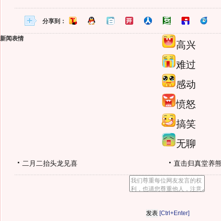
分享到：
新闻表情
高兴
难过
感动
愤怒
搞笑
无聊
二月二抬头龙见喜
直击归真堂养
[Ctrl+Enter]