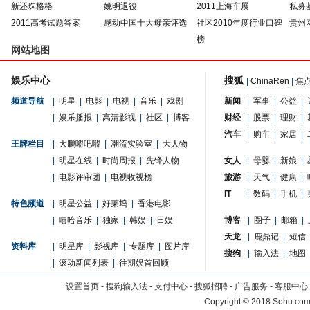
新还珠格格
姚明退役
2011上海车展
私募
2011高考试题答案
感动中国十大母亲评选
社区2010年度行业口碑
贵州
榜
网站地图
娱乐中心
搜狐
|
ChinaRen
|
焦
频道导航
|
明星
|
电影
|
电视
|
音乐
|
戏剧
新闻
|
军事
|
公益
|
|
娱乐播报
|
高清影视
|
社区
|
博客
财经
|
股票
|
理财
|
汽车
|
购车
|
家居
|
王牌栏目
|
大鹏嘚吧嘚
|
潮流实验室
|
大人物
|
明星在线
|
时尚周报
|
先锋人物
女人
|
母婴
|
新娘
|
|
电影评审团
|
电视收视榜
旅游
|
天气
|
健康
|
IT
|
数码
|
手机
|
特色频道
|
明星公益
|
好莱坞
|
香港电影
|
嘻哈音乐
|
独家
|
韩娱
|
日娱
博客
|
圈子
|
邮箱
|
天龙
|
鹿鼎记
|
短信
资料库
|
明星库
|
影视库
|
专题库
|
图片库
搜狗
|
输入法
|
地图
|
滚动新闻列表
|
往期娱首回顾
设置首页
-
搜狗输入法
-
支付中心
-
搜狐招聘
-
广告服务
-
客服中心
Copyright
©
2018 Sohu.com 