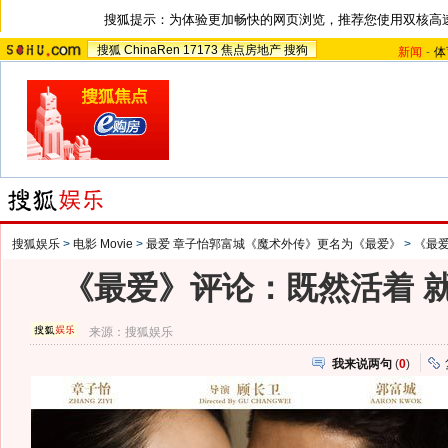
搜狐提示：为体验更加畅快的网页浏览，推荐您使用双核高
搜狐
ChinaRen
17173
焦点房地产
搜狗
新闻
-
体
搜狐娱乐
>
电影 Movie
>
最爱 章子怡郭富城《魔术外传》更名为《最爱》
>
《最
《最爱》评论：既然活着 
来源：
搜狐娱乐
我来说两句
(
0
)