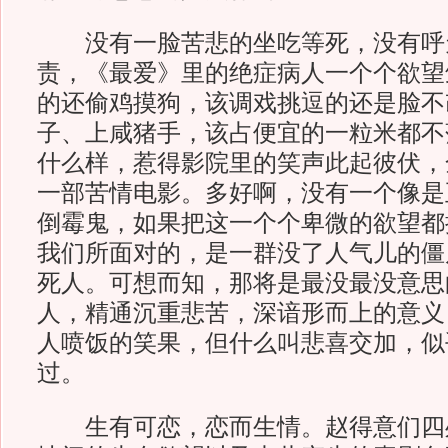
没有一脸苦悲的坐吃等死，没有呼
责，《最爱》里的绝症病人一个个欲望
的还偷鸡摸狗，该调戏挑逗的还是脸不
子、上咸猪手，该占便宜的一粒米都不
什么样，惹得影院里的笑声此起彼伏，
一部苦情电影。多好啊，没有一个像是
倒霉鬼，如果把这一个个卑微的欲望都
我们所面对的，是一群没了人气儿的僵
死人。可想而知，那将是最没最没意思
人，精通沉重悲苦，深谙形而上的意义
人喷饭的笑果，但什么叫悲喜交加，似
过。
生有可恋，恋而生情。赵得意们四