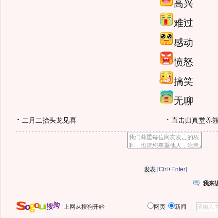
高兴
难过
感动
愤怒
搞笑
无聊
二月二抬头龙见喜
直击归真堂养
[Ctrl+Enter]
我来
上网从搜狗开始
网页
新闻