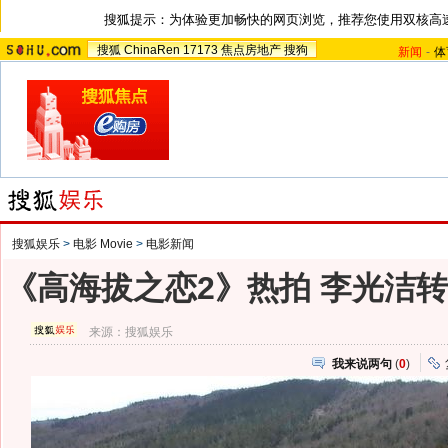
搜狐提示：为体验更加畅快的网页浏览，推荐您使用双核高
搜狐
ChinaRen
17173
焦点房地产
搜狗
新闻
-
体
搜狐娱乐
>
电影 Movie
>
电影新闻
《高海拔之恋2》热拍 李光洁
来源：
搜狐娱乐
我来说两句
(
0
)