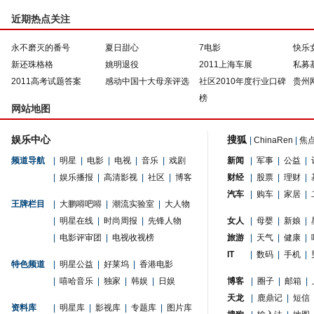
近期热点关注
永不磨灭的番号
夏日甜心
7电影
快乐
新还珠格格
姚明退役
2011上海车展
私募
2011高考试题答案
感动中国十大母亲评选
社区2010年度行业口碑
贵州
榜
网站地图
娱乐中心
搜狐
|
ChinaRen
|
焦
频道导航
|
明星
|
电影
|
电视
|
音乐
|
戏剧
新闻
|
军事
|
公益
|
|
娱乐播报
|
高清影视
|
社区
|
博客
财经
|
股票
|
理财
|
汽车
|
购车
|
家居
|
王牌栏目
|
大鹏嘚吧嘚
|
潮流实验室
|
大人物
|
明星在线
|
时尚周报
|
先锋人物
女人
|
母婴
|
新娘
|
|
电影评审团
|
电视收视榜
旅游
|
天气
|
健康
|
IT
|
数码
|
手机
|
特色频道
|
明星公益
|
好莱坞
|
香港电影
|
嘻哈音乐
|
独家
|
韩娱
|
日娱
博客
|
圈子
|
邮箱
|
天龙
|
鹿鼎记
|
短信
资料库
|
明星库
|
影视库
|
专题库
|
图片库