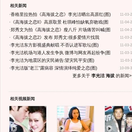
相关新闻
·
香格里拉热拍《高海拔之恋》李光洁晒出高原红(图)
11-03-
·
《高海拔之恋II》高原取景 杜琪峰怕缺氧弃吻戏(图
11-04-
·
郑秀文为拍《高海拔之恋》瘦八斤 片场痛苦叫喊(图
11-04-
·
《高海拔之恋2》发布 郑秀文:很多爱情片找我
11-03-
·
李光洁东方影视盛典献唱 不否认进军歌坛(图)
11-03-
·
李光洁机场与港人发生争执 微博与网友再起纷争(图
11-03-
·
李光洁为地震区的灾民祷告:望灾民平安(图)
11-03-
·
李光洁版"老三"露病容 深情演绎纯爱之恋(图)
10-09-
更多关于
李光洁 海拔
的新闻>
相关视频新闻