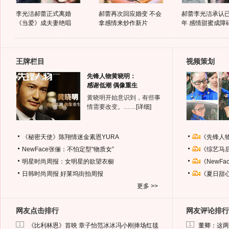
李光洁郝蕾正式离婚
郝蕾再次回应婚变 不会
郝蕾李光洁承认
《当爱》成夫妻绝唱
拿感情来炒作新片
年 感情甜蜜成障
王牌栏目
视频策划
先锋人物黄晓明：
感谢低潮 偶像重生
黄晓明开始意识到，有些事
情需要改变。……
[详细]
《秘密天使》陈翔情迷金素恩YURA
《先锋人
NewFace张俪：不怕定型“物质女”
《综艺马
明星时尚周报：女明星的欲望衣橱
《NewF
日韩时尚周报
好莱坞街拍周报
《夏日甜
更多 >>
网友点击排行
网友评论排行
1
1
《比利林恩》首映 章子怡范冰冰冯小刚捧场红毯
董卿：这两