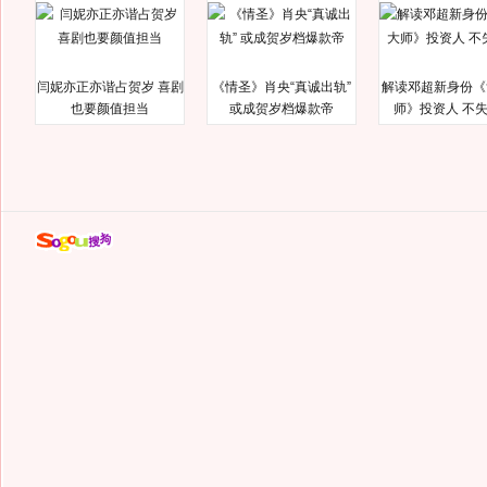
闫妮亦正亦谐占贺岁 喜剧
《情圣》肖央“真诚出轨”
解读邓超新身份《
也要颜值担当
或成贺岁档爆款帝
师》投资人 不