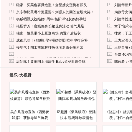
2
2
独家：买菜也要拗造型！金星携女逛街有派头
刘德华新片
3
3
京东和奶茶哪个更重要？刘强东的回答全场大笑！
为救母女俩
4
4
杨威晒照庆祝结婚8周年 杨阳洋轻抚妈妈孕肚
刘德华扮邋
5
5
艳压群芳！唐嫣修身长裙现身活动 仙气儿足
章子怡斥港
6
6
独家：姚晨带小土豆逛商场 购置产后新衣
律师：于正
7
7
成都风味！张靓颖冯轲曝婚纱照 吃串串打麻将
王力宏否认
8
8
接地气！阔太熊黛林打扮休闲逛街买厕所泵
王刚自曝7
9
9
台媒:40
马蓉离婚后，砸1000万人民币给媒体要求删掉这照片
10
10
甜到腻！黄晓明上海庆生 Baby挺孕肚送蛋糕
陈冠希：假
娱乐·大视野
吴亦凡香港宣传《西游伏
邓超携《乘风破浪》登陆
《健忘村》舒淇
妖篇》 获徐导星爷称赞
快本 现场释放表情包
覆，“村”出自