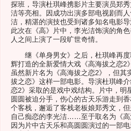
探班，导演杜琪峰携影片主要演员郑秀
洁等亮相。因成功出演多部电视剧而人
洁，精湛的演技也受到诸多知名电影导
此次在《高》片中，李光洁饰演的角色
人之间上演了一段旷世奇情。
继《单身男女》之后，杜琪峰再度
辉打造的全新爱情大戏《高海拔之恋2
虽然新片名为《高海拔之恋2》，但其
拔之恋》这样一部电影。导演杜琪峰介
恋2》采取的是戏中戏结构。片中，明
圆圆被迫分手，伤心的古天乐游走到香
个客栈，邂逅了客栈老板娘郑秀文，但
自己痴恋的李光洁……至于取名为《高
因为片中古天乐和高圆圆演过的一部电