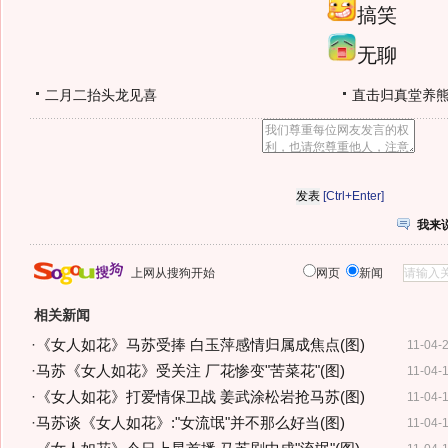
搞笑
无聊
二月二抬头龙见喜
直击归真堂养
[Ctrl+Enter]
我来
上网从搜狗开始
网页
新闻
相关新闻
·
《女人如花》马苏受捧 白玉萍感情归属成焦点(图)
11-04-
·
马苏《女人如花》受关注 厂花惨变"苦菜花"(图)
11-04-
·
《女人如花》打爱情保卫战 姜武涂松岩抢马苏(图)
11-04-
·
马苏谈《女人如花》:"女流氓"并不那么好当(图)
11-04-