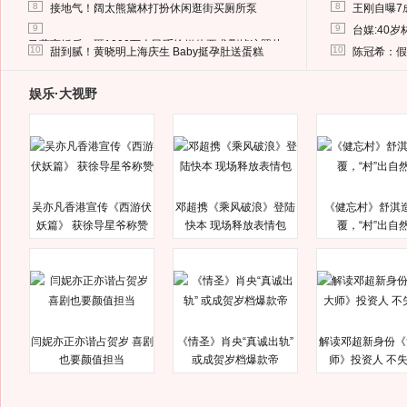
8
8
接地气！阔太熊黛林打扮休闲逛街买厕所泵
王刚自曝7
9
9
台媒:40
马蓉离婚后，砸1000万人民币给媒体要求删掉这照片
10
10
甜到腻！黄晓明上海庆生 Baby挺孕肚送蛋糕
陈冠希：假
娱乐·大视野
吴亦凡香港宣传《西游伏
邓超携《乘风破浪》登陆
《健忘村》舒淇
妖篇》 获徐导星爷称赞
快本 现场释放表情包
覆，“村”出自
闫妮亦正亦谐占贺岁 喜剧
《情圣》肖央“真诚出轨”
解读邓超新身份《
也要颜值担当
或成贺岁档爆款帝
师》投资人 不