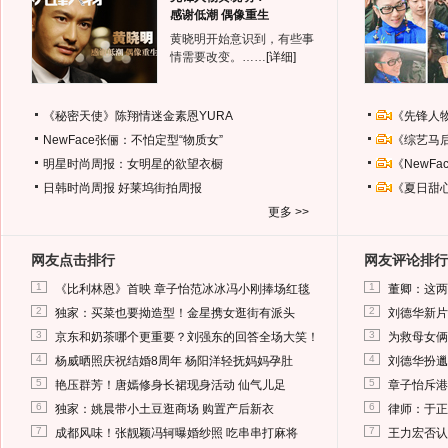
感谢低潮 偶像重生
黄晓明开始意识到，有些事
情需要改变。……
[详细]
《秘密天使》陈翔情迷金素恩YURA
《先锋人
NewFace张俪：不怕定型“物质女”
《综艺马
明星时尚周报：女明星的欲望衣橱
《NewF
日韩时尚周报
好莱坞街拍周报
《夏日甜
更多 >>
网友点击排行
网友评论排行
1
1
《比利林恩》首映 章子怡范冰冰冯小刚捧场红毯
董卿：这两
2
2
独家：买菜也要拗造型！金星携女逛街有派头
刘德华新片
3
3
京东和奶茶哪个更重要？刘强东的回答全场大笑！
为救母女俩
4
4
杨威晒照庆祝结婚8周年 杨阳洋轻抚妈妈孕肚
刘德华扮邋
5
5
艳压群芳！唐嫣修身长裙现身活动 仙气儿足
章子怡斥港
6
6
独家：姚晨带小土豆逛商场 购置产后新衣
律师：于正
7
7
成都风味！张靓颖冯轲曝婚纱照 吃串串打麻将
王力宏否认