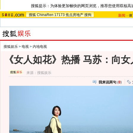
搜狐提示：为体验更加畅快的网页浏览，推荐您使用双核高
搜狐
ChinaRen
17173
焦点房地产
搜狗
新闻
-
体
搜狐娱乐
>
电视
>
内地电视
《女人如花》热播 马苏：向女
来源：
搜狐娱乐
我来说两句
(
0
)