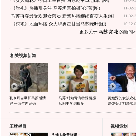
·
《女人如花》今日上星首播 马苏剧中成"流氓"(图)
11-04-
·
《旗袍》热播引关注 马苏坦言拍摄"心"苦(图)
11-02-
·
马苏再夺最受欢迎女演员 新戏热播继续百变人生(图
11-02-
·
《旗袍》地面热播 众大牌男星甘当马苏绿叶(图)
10-12-
更多关于
马苏 如花
的新闻>
相关视频新闻
孔令辉自曝和马苏感情
马苏:对知青有特殊情感
黄渤深的女孩欢心
好 一两年内完婚
从剧中学到很多
是馒头比刘烨实
王牌栏目
视频策划
先锋人物黄晓明：