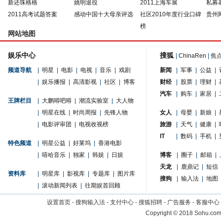
新还珠格格
姚明退役
2011上海车展
私募
2011高考试题答案
感动中国十大母亲评选
社区2010年度行业口碑
贵州
榜
网站地图
娱乐中心
搜狐
|
ChinaRen
|
焦
频道导航
|
明星
|
电影
|
电视
|
音乐
|
戏剧
新闻
|
军事
|
公益
|
|
娱乐播报
|
高清影视
|
社区
|
博客
财经
|
股票
|
理财
|
汽车
|
购车
|
家居
|
王牌栏目
|
大鹏嘚吧嘚
|
潮流实验室
|
大人物
|
明星在线
|
时尚周报
|
先锋人物
女人
|
母婴
|
新娘
|
|
电影评审团
|
电视收视榜
旅游
|
天气
|
健康
|
IT
|
数码
|
手机
|
特色频道
|
明星公益
|
好莱坞
|
香港电影
|
嘻哈音乐
|
独家
|
韩娱
|
日娱
博客
|
圈子
|
邮箱
|
天龙
|
鹿鼎记
|
短信
资料库
|
明星库
|
影视库
|
专题库
|
图片库
搜狗
|
输入法
|
地图
|
滚动新闻列表
|
往期娱首回顾
设置首页
-
搜狗输入法
-
支付中心
-
搜狐招聘
-
广告服务
-
客服中心
Copyright
©
2018 Sohu.com 