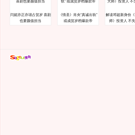
闫妮亦正亦谐占贺岁 喜剧
《情圣》肖央“真诚出轨”
解读邓超新身份《
也要颜值担当
或成贺岁档爆款帝
师》投资人 不