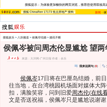
搜狐提示：为体验更加畅快的网页浏览，推荐您使用双核高
搜狐
ChinaRen
17173
焦点房地产
搜狗
新闻
-
体
搜狐娱乐
>
八卦频道
>
侯佩岑结婚
>
婚讯不断
侯佩岑被问周杰伦显尴尬 望两
来源：
大洋网-广州日报
作者：余乐
我来说两句
(
0
)
侯佩岑
17日将在巴厘岛结婚，前
往当地，在台湾桃园机场面对媒体大阵
扣，满脸笑容，问到旧爱
周杰伦
(
在线
文是否送祝福，侯佩岑只是尴尬说谢谢