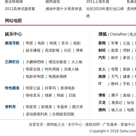
新还珠格格
姚明退役
2011上海车展
私募
2011高考试题答案
感动中国十大母亲评选
社区2010年度行业口碑
贵州
榜
网站地图
娱乐中心
搜狐
|
ChinaRen
|
焦
频道导航
|
明星
|
电影
|
电视
|
音乐
|
戏剧
新闻
|
军事
|
公益
|
|
娱乐播报
|
高清影视
|
社区
|
博客
财经
|
股票
|
理财
|
汽车
|
购车
|
家居
|
王牌栏目
|
大鹏嘚吧嘚
|
潮流实验室
|
大人物
|
明星在线
|
时尚周报
|
先锋人物
女人
|
母婴
|
新娘
|
|
电影评审团
|
电视收视榜
旅游
|
天气
|
健康
|
IT
|
数码
|
手机
|
特色频道
|
明星公益
|
好莱坞
|
香港电影
|
嘻哈音乐
|
独家
|
韩娱
|
日娱
博客
|
圈子
|
邮箱
|
天龙
|
鹿鼎记
|
短信
资料库
|
明星库
|
影视库
|
专题库
|
图片库
搜狗
|
输入法
|
地图
|
滚动新闻列表
|
往期娱首回顾
设置首页
-
搜狗输入法
-
支付中心
-
搜狐招聘
-
广告服务
-
客服中心
Copyright
©
2018 Sohu.com 