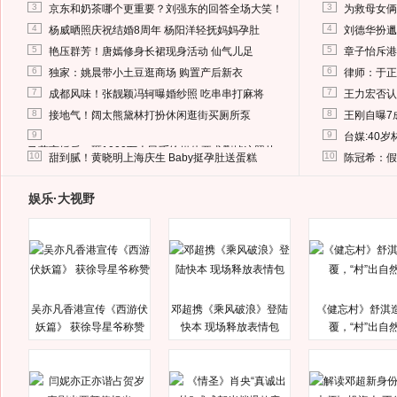
3
3
京东和奶茶哪个更重要？刘强东的回答全场大笑！
为救母女俩
4
4
杨威晒照庆祝结婚8周年 杨阳洋轻抚妈妈孕肚
刘德华扮邋
5
5
艳压群芳！唐嫣修身长裙现身活动 仙气儿足
章子怡斥港
6
6
独家：姚晨带小土豆逛商场 购置产后新衣
律师：于正
7
7
成都风味！张靓颖冯轲曝婚纱照 吃串串打麻将
王力宏否认
8
8
接地气！阔太熊黛林打扮休闲逛街买厕所泵
王刚自曝7
9
9
台媒:40
马蓉离婚后，砸1000万人民币给媒体要求删掉这照片
10
10
甜到腻！黄晓明上海庆生 Baby挺孕肚送蛋糕
陈冠希：假
娱乐·大视野
吴亦凡香港宣传《西游伏
邓超携《乘风破浪》登陆
《健忘村》舒淇
妖篇》 获徐导星爷称赞
快本 现场释放表情包
覆，“村”出自