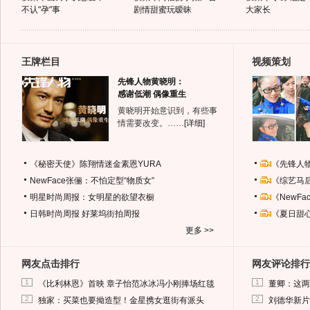
不认"孕"事
剧情甜蜜玩暧昧
大家长
王牌栏目
视频策划
先锋人物黄晓明：
感谢低潮 偶像重生
黄晓明开始意识到，有些事
情需要改变。……
[详细]
《秘密天使》陈翔情迷金素恩YURA
《先锋人
NewFace张俪：不怕定型“物质女”
《综艺马
明星时尚周报：女明星的欲望衣橱
《NewF
日韩时尚周报
好莱坞街拍周报
《夏日甜
更多 >>
网友点击排行
网友评论排行
1
1
《比利林恩》首映 章子怡范冰冰冯小刚捧场红毯
董卿：这两
2
2
独家：买菜也要拗造型！金星携女逛街有派头
刘德华新片