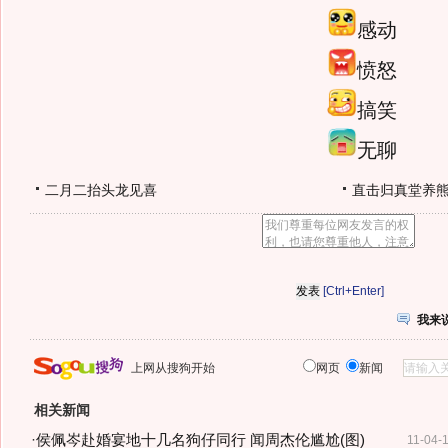
感动
愤怒
搞笑
无聊
二月二抬头龙见喜
直击归真堂养
[Ctrl+Enter]
我来
上网从搜狗开始
网页
新闻
相关新闻
·
侯佩岑赴婚宴地十几名狗仔同行 闻周杰伦尴尬(图)
11-04-