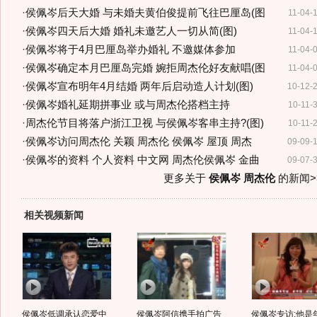
·
侯佩岑后天大婚 与未婚夫黄伯俊提前飞往巴厘岛(图
11-04-
·
侯佩岑四天后大婚 婚礼未邀艺人一切从简(图)
11-04-
·
侯佩岑将于4月巴厘岛举办婚礼 不邀媒体参加
11-04-
·
侯佩岑确定本月巴厘岛完婚 婉拒周杰伦好友献唱(图
11-04-
·
侯佩岑宣布明年4月结婚 两年后启动造人计划(图)
10-12-
·
侯佩岑婚礼延期拼事业 或与周杰伦搭档主持
10-11-
·
周杰伦节目将落户浙江卫视 与侯佩岑客串主持?(图)
10-11-
·
侯佩岑访问周杰伦 关颖 周杰伦 侯佩岑 屋顶 周杰
09-09-
·
侯佩岑的资料 个人资料 中文网 周杰伦侯佩岑 金曲
09-07-
更多关于
侯佩岑 周杰伦
的新闻>
相关视频新闻
侯佩岑低调承认恋爱中
侯佩岑阿信携手拍广告
侯佩岑专访:他是