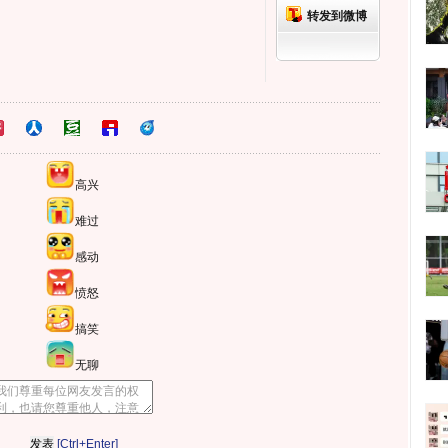
转发到微博
高兴
难过
感动
愤怒
搞笑
无聊
[Ctrl+Enter]