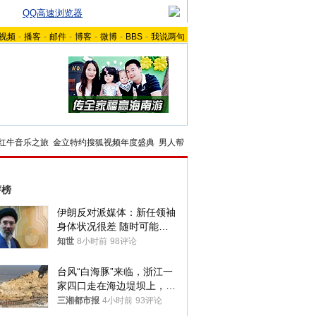
QQ高速浏览器
视频
-
播客
-
邮件
-
博客
-
微博
-
BBS
-
我说两句
红牛音乐之旅
金立特约搜狐视频年度盛典
男人帮
评榜
伊朗反对派媒体：新任领袖
身体状况很差 随时可能离
世
知世
8小时前
98评论
台风“白海豚”来临，浙江一
家四口走在海边堤坝上，其
中9岁男孩被巨浪卷入海
三湘都市报
4小时前
93评论
中，搜救仍在进行