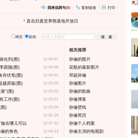
我来说两句
(
0
)
复制链接
打印
直击归真堂养熊基地开放日
网页
新闻
相关推荐
化剂(图)
孙俪的图片
11-04-07
跟随(图)
花瓶的最新图片
11-04-06
角存伏笔(图)
邓超孙俪
11-04-01
超越原版(图)
孙俪图片
11-03-25
"(图)
孙俪的歌曲
11-03-22
工作(图)
孙俪博客
11-03-21
图)
孙俪壁纸
11-03-04
孙俪简历
11-01-19
T恤在哪儿可以
孙俪个人档案
10-07-12
俪的角色.
孙俪主演的电视剧
11-04-13