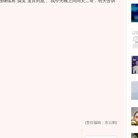
继续将“搞笑”发挥到底，“我今天晚上问问关二哥，明天告诉
(责任编辑：衣云鹤)