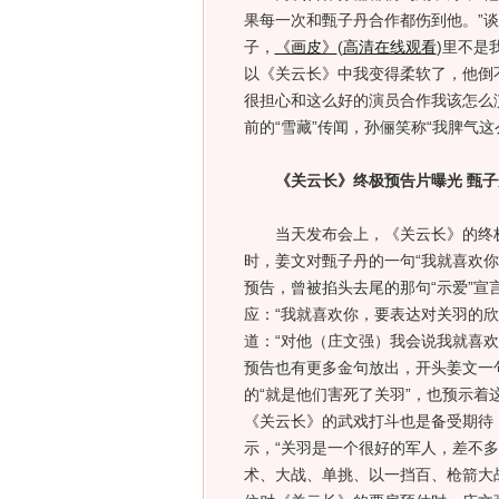
果每一次和甄子丹合作都伤到他。”
子，
《画皮》
(
高清在线观看
)里不是
以《关云长》中我变得柔软了，他倒不
很担心和这么好的演员合作我该怎么
前的“雪藏”传闻，孙俪笑称“我脾气
《关云长》终极预告片曝光 甄子
当天发布会上，《关云长》的终极预
时，姜文对甄子丹的一句“我就喜欢你
预告，曾被掐头去尾的那句“示爱”宣
应：“我就喜欢你，要表达对关羽的
道：“对他（庄文强）我会说我就喜
预告也有更多金句放出，开头姜文一
的“就是他们害死了关羽”，也预示
《关云长》的武戏打斗也是备受期待
示，“关羽是一个很好的军人，差不
术、大战、单挑、以一挡百、枪箭大