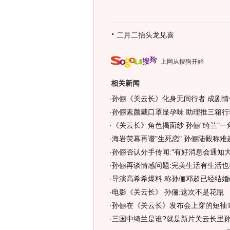
二月二抬头龙见喜
上网从搜狗开始
相关新闻
·
孙俪《关云长》化身无间行者 成剧情催
·
孙俪素颜戴口罩显孕味 助理推三箱行李
·
《关云长》角色揭面纱 孙俪"绮兰"一
·
海岩荧幕再谱"生死恋" 孙俪陆毅称难
·
孙俪否认分手传闻:"有好消息会通知大家
·
孙俪再谈情感问题:完美生活有生活也有
·
导演高希希爆料 称孙俪邓超已经结婚(
·
电影《关云长》 孙俪:这次不是花瓶
·
孙俪在《关云长》发布会上穿的短袖
·
三国中绮兰是谁?就是新片关云长里孙