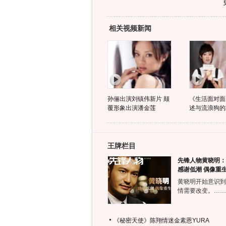
相关视频新闻
孙俪出演刘镇伟新片 颠
《生活面对面
覆形象出演潘金莲
述与流浪狗的
王牌栏目
先锋人物黄晓明：
感谢低潮 偶像重
黄晓明开始意识到
情需要改变。……
《秘密天使》陈翔情迷金素恩YURA