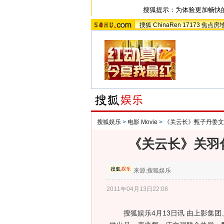
搜狐提示：为体验更加畅快
搜狐
ChinaRen
17173
焦点房
搜狐娱乐
>
电影 Movie
>
《关云长》甄子丹姜文
《关云长》关羽
来源:
搜狐娱乐
2011年04月13日22:08
搜狐娱乐4月13日讯 由上影集团