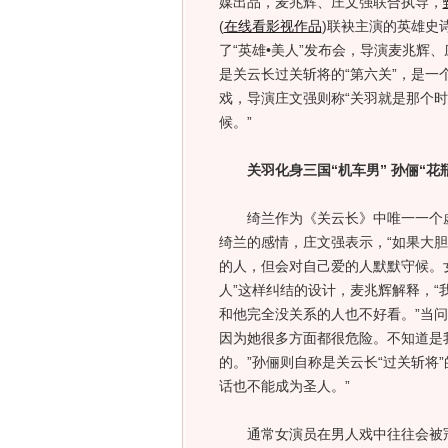
媒出品，麦兆辉、庄文强联合执导，
(
在线看影视作品
)
联袂主演的英雄史诗
了“英雄•美人”发布会，导演麦兆辉
是关云长过关斩将的“第六关”，是一
戏，导演庄文强则称“关羽就是那个
候。”
关羽化身三国“机车男” 孙俪“花
绮兰作为《关云长》中唯一一个虚构
绮兰的感情，庄文强表示，“如果大
的人，但会对自己爱的人默默守候。
人”这样纠结的设计，麦兆辉解释，
和他完全没关系的人也不好看。”当
因为她很多方面都很危险。不知道是
的。”孙俪则自称是关云长“过关斩将
话也不能成为圣人。”
通常女演员在男人戏中往往会被冠以