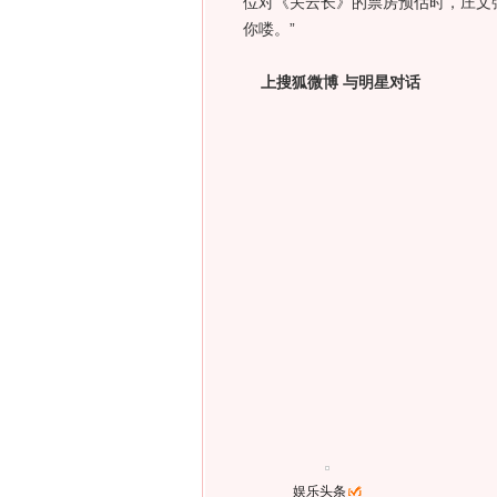
位对《关云长》的票房预估时，庄文强
你喽。”
上搜狐微博 与明星对话
娱乐头条