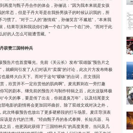
谈到再度与甄子丹合作的体会，孙俪说：“因为我本来就是女孩
我的常态，但是子丹大哥是在我扮男孩子的时候认识我的，所
习惯了。”对于二人的“激情戏”，孙俪笑言“不尴尬”，“本来我
演，结果导演和我说你们俩一个在门内一个在门外。”而对于此
这么好的人怎么可能遭雪藏。”
丹获赞三国特种兵
告片也首度曝光。先前《关云长》发布“双雄版”预告片之
”，就瞬间引发了人们对该片“卖腐”的讨论，此次片方发布终极
言也最终大白天下。而对于这句“暧昧”的台词，庄文强回
欣赏，欣赏并不一定欣赏他的肌肉啊”。麦兆辉则在一旁打趣
欢你写的剧本。继先前的预告片与制作特辑之后，此次这版终极
句“今天的事，要是传了出去，你就遗臭万年”，以及结尾姜文
着这部电影的剧情将会更加回环曲折。除了双雄文戏对决之外，
，此次终极预告也放出了更多硬桥段的打斗场景。麦庄导演表
多应该是古代的兰博。”经由甄子丹的各式拳脚、长短兵器、马
战之后，他更因此获得了“三国特种兵”的高度美誉。当问及几