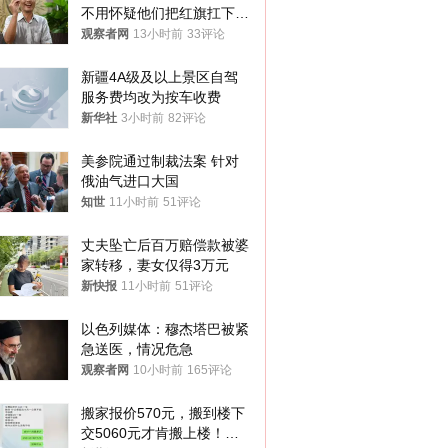
不用怀疑他们把红旗扛下去
的决心
观察者网
13小时前
33评论
新疆4A级及以上景区自驾
服务费均改为按车收费
新华社
3小时前
82评论
美参院通过制裁法案 针对
俄油气进口大国
知世
11小时前
51评论
丈夫坠亡后百万赔偿款被婆
家转移，妻女仅得3万元
新快报
11小时前
51评论
以色列媒体：穆杰塔巴被紧
急送医，情况危急
观察者网
10小时前
165评论
搬家报价570元，搬到楼下
交5060元才肯搬上楼！女