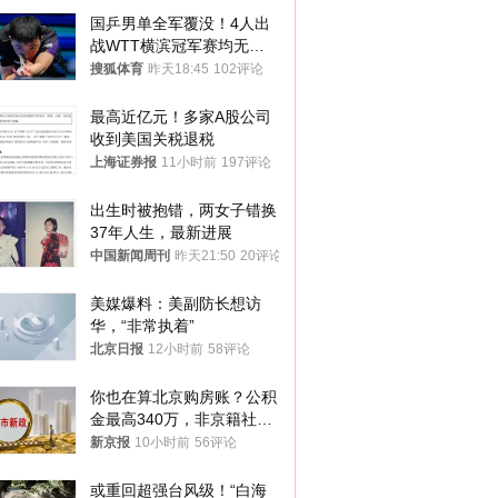
国乒男单全军覆没！4人出
战WTT横滨冠军赛均无缘
八强
搜狐体育
昨天18:45
102评论
最高近亿元！多家A股公司
收到美国关税退税
上海证券报
11小时前
197评论
出生时被抱错，两女子错换
37年人生，最新进展
中国新闻周刊
昨天21:50
20评论
美媒爆料：美副防长想访
华，“非常执着”
北京日报
12小时前
58评论
你也在算北京购房账？公积
金最高340万，非京籍社保
1年
新京报
10小时前
56评论
或重回超强台风级！“白海