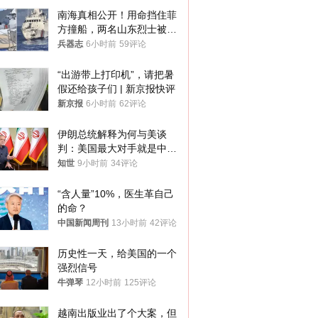
南海真相公开！用命挡住菲
方撞船，两名山东烈士被授
武警最高荣誉
兵器志
6小时前
59评论
“出游带上打印机”，请把暑
假还给孩子们 | 新京报快评
新京报
6小时前
62评论
伊朗总统解释为何与美谈
判：美国最大对手就是中
国，但他们也在对话
知世
9小时前
34评论
“含人量”10%，医生革自己
的命？
中国新闻周刊
13小时前
42评论
历史性一天，给美国的一个
强烈信号
牛弹琴
12小时前
125评论
越南出版业出了个大案，但