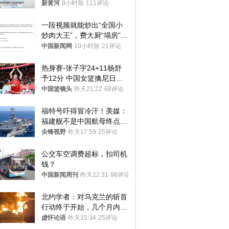
子傻眼了……
新黄河
9小时前
111评论
一段视频就能炒出“全国小
炒肉大王”，费大厨“塌房”了
吗？
中国新闻网
10小时前
21评论
热身赛-张子宇24+11杨舒
予12分 中国女篮擒尼日利
亚
中国篮镜头
昨天21:22
68评论
福特号吓得冒冷汗！美媒：
福建舰不是中国航母终点，
而是新起点！
尖锋视野
昨天17:59
25评论
公交车空调费超标，扣司机
钱？
中国新闻周刊
昨天22:31
98评论
北约学者：对乌克兰的斩首
行动终于开始，几个月内乌
将投降
虚怀论语
昨天15:34
25评论