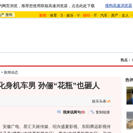
搜狗高速浏览器
的网页浏览，推荐您使用双核高速浏览器，点击此处下载
地产
搜狗
新闻
-
体育
-
S
-
娱乐
-
V
-
财经
-
IT
-
汽车
-
房产
-
女人
-
热点：
>
新闻动态
热
化身机车男 孙俪“花瓶”也砸人
娱乐头条
我来说两句
(
0
)
复制链接
、安徽广电、星汇天姬传媒、绍兴盛夏影视、东阳腾远影视传