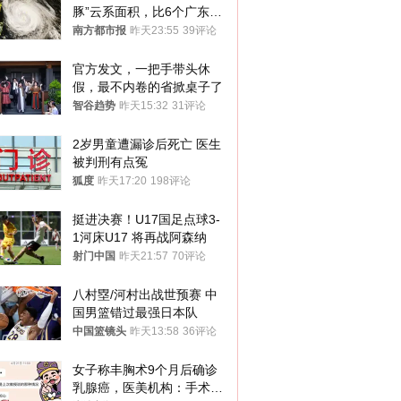
豚”云系面积，比6个广东还
大！深圳官方：注意这件事
南方都市报
昨天23:55
39评论
官方发文，一把手带头休
假，最不内卷的省掀桌子了
智谷趋势
昨天15:32
31评论
2岁男童遭漏诊后死亡 医生
被判刑有点冤
狐度
昨天17:20
198评论
挺进决赛！U17国足点球3-
1河床U17 将再战阿森纳
射门中国
昨天21:57
70评论
八村塁/河村出战世预赛 中
国男篮错过最强日本队
中国篮镜头
昨天13:58
36评论
女子称丰胸术9个月后确诊
乳腺癌，医美机构：手术不