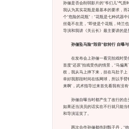
孙俪是否会削弱影片的“爷们儿”气质
我认为其实花瓶是最基本的要求，而
个“危险的花瓶”：“花瓶是七种武器
丝毫不在意，“即使是个花瓶，绮兰
导演和我讲《关云长》最主要讲的是
孙俪坠马险“毁容”欲转行 自曝与
在发布会上孙俪一看完拍戏时受伤的
首度“还原”拍戏受伤的情景，“马偏
杈，我从马上摔下来，挂在马肚子上
幸好我那段时间在练网球，所以手臂
来啊’，武术指导过来首先看我有没有
孙俪自曝当时都产生了改行的念头
如果还当演员的话实在不行就只能当
和导演逗笑了。
两次合作孙俪都伤到甄子丹，“他