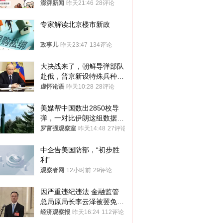
可能引发癌症，建议走司法
澎湃新闻
昨天21:46
28评论
途径
专家解读北京楼市新政
政事儿
昨天23:47
134评论
大决战来了，朝鲜导弹部队
赴俄，普京新设特殊兵种，
76岁老将扛旗
虚怀论语
昨天10:28
28评论
美媒帮中国数出2850枚导
弹，一对比伊朗这组数据，
发现出大事了
罗富强观察室
昨天14:48
27评论
中企告美国防部，“初步胜
利”
观察者网
12小时前
29评论
因严重违纪违法 金融监管
总局原局长李云泽被罢免全
国人大代表
经济观察报
昨天16:24
112评论