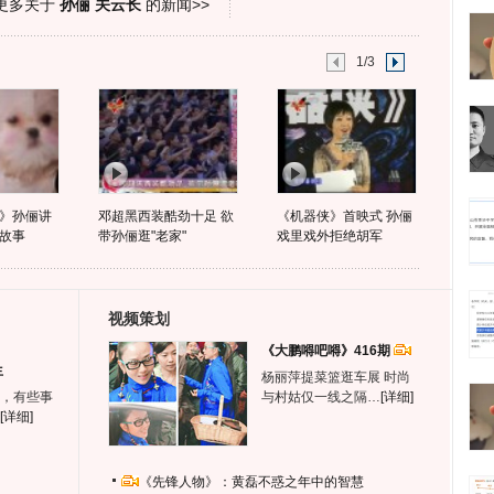
更多关于
孙俪 关云长
的新闻>>
1/3
》孙俪讲
邓超黑西装酷劲十足 欲
《机器侠》首映式 孙俪
故事
带孙俪逛"老家"
戏里戏外拒绝胡军
视频策划
《大鹏嘚吧嘚》416期
生
杨丽萍提菜篮逛车展 时尚
，有些事
与村姑仅一线之隔…
[详细]
[详细]
《先锋人物》：黄磊不惑之年中的智慧