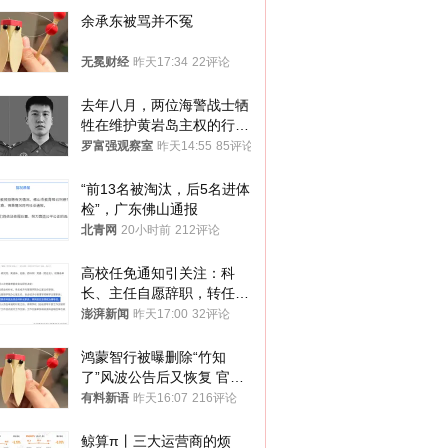
余承东被骂并不冤
无冕财经
昨天17:34
22评论
去年八月，两位海警战士牺
牲在维护黄岩岛主权的行动
中
罗富强观察室
昨天14:55
85评论
“前13名被淘汰，后5名进体
检”，广东佛山通报
北青网
20小时前
212评论
高校任免通知引关注：科
长、主任自愿辞职，转任思
政辅导员
澎湃新闻
昨天17:00
32评论
鸿蒙智行被曝删除“竹知
了”风波公告后又恢复 官媒
曾力挺：劝华为要大度的，
有料新语
昨天16:07
216评论
你们适不适合？
鲸算π丨三大运营商的烦