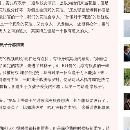
时，麦兆辉表示，“通常找女演员，是以为她们来当花瓶，但是
花瓶也分好坏，孙俪是会演戏的花瓶。”庄文强更是爆料孙俪是
中最厉害的一个，我们的花瓶会杀人。”孙俪对于“花瓶”的质疑也
也是一个复杂的花瓶，又要杀人，又要砸人，还很有心计，当时
男人之间的道义，其实绮兰也是一个很有道义的人。”
甄子丹感情戏
视频就说“现在还有点抖，有种身临其境的感觉。”孙俪也
离了原定的路线，走进了野林子，4、5月份的北京有很多的干树
，脸被树杈划得特别烫，我当时第一反应是千万不能掉下来，
特别有力量，当时我手脚拼命发抖。使劲对武术指导喊‘赶快过
骨折，但是出于女孩子爱美的性格，我第一句话是‘拿镜子’。”
，“在车上照镜子的时候我有很多想法，甚至想我要改行了，
特型演员了，比如演佐罗、哈利波特之类的。”这番话也把媒体
和别人打得时候都特别厉害，但是保护我的时候特别柔情，结