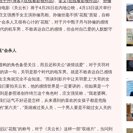
甄子丹
(
博客
)
(
在线看影视作品
)
、
姜文
(
在线看影视作品
)
、
孙俪
电影《关云长》将于4月26日在内地公映，4月13日该片举行
、庄文强携手女主演孙俪亮相。孙俪丝毫不惧“花瓶”质疑，自称
个会杀人又很有心计的“花瓶”，对于片中甄子丹与孙俪的感情
时代的机车男，不敢表达自己的感情，但会对自己爱的人默默守
瓶”会杀人
的角色备受关注，而且还和关公“谈情说爱”，对于关羽对
胆的讲一句，关羽是那个时代的电车男。就是不敢表达自己感情
女主角就完全不会知道。”而谈到影片中让关羽爱上“大哥的女
“我们要拍关云长，他的感情世界是一定要讲的，但如果是一个
问到是参照谁创作绮兰这个角色时，庄文强笑称，“我老婆啊。
我们运气不好还是怎样，从来遇到的喜欢的女孩子都是危险
”的“第六关”，“英雄难过美人关，一个男人要是不能过女人关的
“花瓶”的称号，对于《关云长》这样一部“双雄片”，当问到