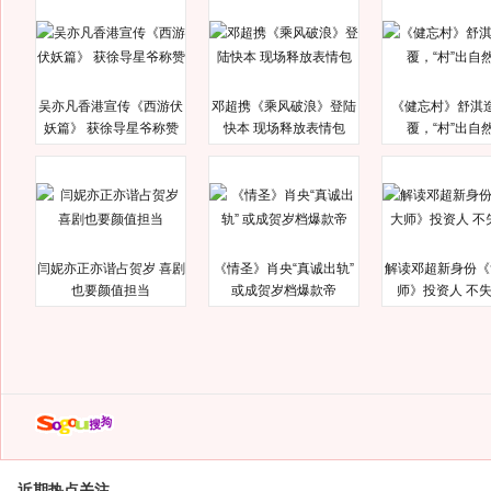
吴亦凡香港宣传《西游伏
邓超携《乘风破浪》登陆
《健忘村》舒淇
妖篇》 获徐导星爷称赞
快本 现场释放表情包
覆，“村”出自
闫妮亦正亦谐占贺岁 喜剧
《情圣》肖央“真诚出轨”
解读邓超新身份《
也要颜值担当
或成贺岁档爆款帝
师》投资人 不
近期热点关注