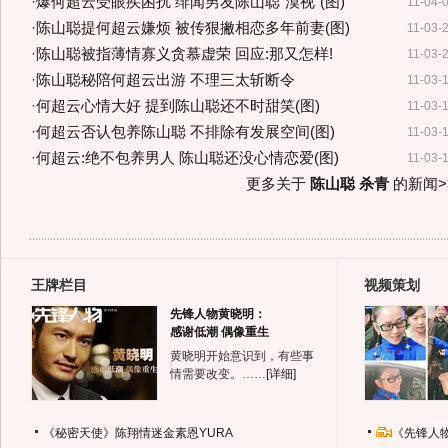
·
爆何超云受眼疾困扰 绯闻男友陈山聪"漠视"(图)
11-04-
·
陈山聪提何超云嫌烦 被传狠撇相恋多年前妻(图)
11-03-
·
陈山聪被指薄情寡义贪慕虚荣 回应:那又怎样!
11-03-
·
陈山聪秘陪何超云出游 不理三太斩断令
11-03-
·
何超云心情大好 提到陈山聪还不时甜笑(图)
11-03-
·
何超云否认包养陈山聪 不排除有发展空间(图)
11-03-
·
何超云:绝不包养男人 陈山聪还没心情恋爱(图)
11-03-
更多关于
陈山聪 杀青
的新闻>
王牌栏目
视频策划
先锋人物黄晓明：
感谢低潮 偶像重生
黄晓明开始意识到，有些事
情需要改变。……
[详细]
《秘密天使》陈翔情迷金素恩YURA
《先锋人