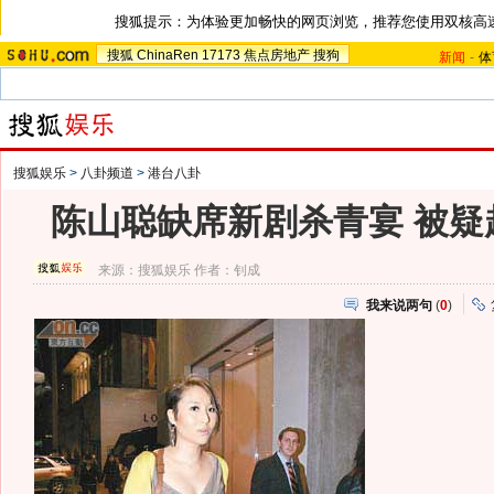
搜狐提示：为体验更加畅快的网页浏览，推荐您使用双核高
搜狐
ChinaRen
17173
焦点房地产
搜狗
新闻
-
体
搜狐娱乐
>
八卦频道
>
港台八卦
陈山聪缺席新剧杀青宴 被疑
来源：
搜狐娱乐
作者：钊成
我来说两句
(
0
)