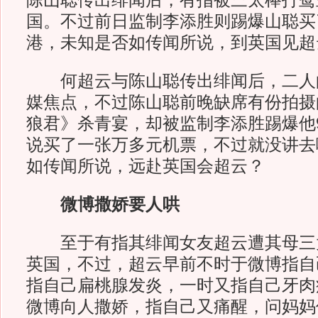
陈山聪传出绯闻后，有指被三太棒打鸳
国。不过前日监制李添胜则踢爆山聪买
港，未知是否如传闻所说，到英国见超
何超云与陈山聪传出绯闻后，二人
媒焦点，不过陈山聪前晚缺席有份拍摄
狼君》杀青宴，却被监制李添胜踢爆他
说买了一张万多元机票，不过就没讲去
如传闻所说，远赴英国会超云？
微博撒娇要人哄
至于有指其绯闻女友超云遭其母三
英国，不过，超云早前不时于微博指自
指自己扁桃腺发炎，一时又指自己牙肉
微博向人撒娇，指自己又痛醒，问妈妈