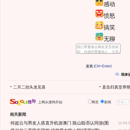
感动
愤怒
搞笑
无聊
[Ctrl+Enter]
我来
二月二抬头龙见喜
直击归真堂养
上网从搜狗开始
网页
新闻
相关新闻
·
何超云与男友人搭直升机游澳门 陈山聪否认同游(图
11-03-