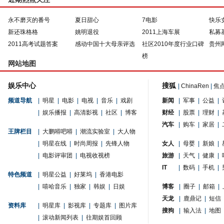
永不磨灭的番号
夏日甜心
7电影
快乐
新还珠格格
姚明退役
2011上海车展
私募
2011高考试题答案
感动中国十大母亲评选
社区2010年度行业口碑
贵州
榜
网站地图
娱乐中心
搜狐
|
ChinaRen
|
焦
频道导航
|
明星
|
电影
|
电视
|
音乐
|
戏剧
新闻
|
军事
|
公益
|
|
娱乐播报
|
高清影视
|
社区
|
博客
财经
|
股票
|
理财
|
汽车
|
购车
|
家居
|
王牌栏目
|
大鹏嘚吧嘚
|
潮流实验室
|
大人物
|
明星在线
|
时尚周报
|
先锋人物
女人
|
母婴
|
新娘
|
|
电影评审团
|
电视收视榜
旅游
|
天气
|
健康
|
IT
|
数码
|
手机
|
特色频道
|
明星公益
|
好莱坞
|
香港电影
|
嘻哈音乐
|
独家
|
韩娱
|
日娱
博客
|
圈子
|
邮箱
|
天龙
|
鹿鼎记
|
短信
资料库
|
明星库
|
影视库
|
专题库
|
图片库
搜狗
|
输入法
|
地图
|
滚动新闻列表
|
往期娱首回顾