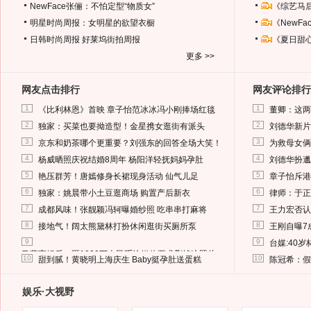
NewFace张俪：不怕定型“物质女”
《综艺马
明星时尚周报：女明星的欲望衣橱
《NewF
日韩时尚周报
好莱坞街拍周报
《夏日甜
更多 >>
网友点击排行
网友评论排行
1
1
《比利林恩》首映 章子怡范冰冰冯小刚捧场红毯
董卿：这两
2
2
独家：买菜也要拗造型！金星携女逛街有派头
刘德华新片
3
3
京东和奶茶哪个更重要？刘强东的回答全场大笑！
为救母女俩
4
4
杨威晒照庆祝结婚8周年 杨阳洋轻抚妈妈孕肚
刘德华扮邋
5
5
艳压群芳！唐嫣修身长裙现身活动 仙气儿足
章子怡斥港
6
6
独家：姚晨带小土豆逛商场 购置产后新衣
律师：于正
7
7
成都风味！张靓颖冯轲曝婚纱照 吃串串打麻将
王力宏否认
8
8
接地气！阔太熊黛林打扮休闲逛街买厕所泵
王刚自曝7
9
9
台媒:40
马蓉离婚后，砸1000万人民币给媒体要求删掉这照片
10
10
甜到腻！黄晓明上海庆生 Baby挺孕肚送蛋糕
陈冠希：假
娱乐·大视野