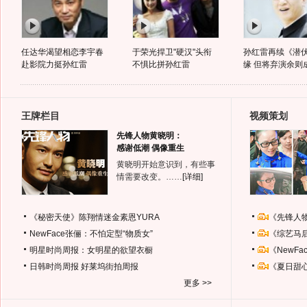
任达华渴望相恋李宇春
于荣光捍卫"硬汉"头衔
孙红雷再续《潜
赴影院力挺孙红雷
不惧比拼孙红雷
缘 但将弃演余则
王牌栏目
视频策划
先锋人物黄晓明：
感谢低潮 偶像重生
黄晓明开始意识到，有些事
情需要改变。……
[详细]
《秘密天使》陈翔情迷金素恩YURA
《先锋人
NewFace张俪：不怕定型“物质女”
《综艺马
明星时尚周报：女明星的欲望衣橱
《NewF
日韩时尚周报
好莱坞街拍周报
《夏日甜
更多 >>