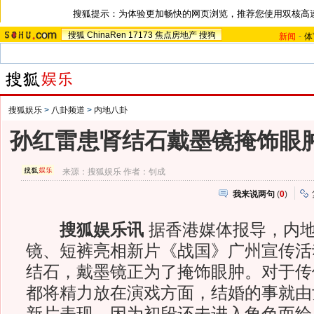
搜狐提示：为体验更加畅快的网页浏览，推荐您使用双核高
搜狐
ChinaRen
17173
焦点房地产
搜狗
新闻
-
体
搜狐娱乐
>
八卦频道
>
内地八卦
孙红雷患肾结石戴墨镜掩饰眼肿
来源：
搜狐娱乐
作者：钊成
我来说两句
(
0
)
搜狐娱乐讯
据香港媒体报导，内
镜、短裤亮相新片《战国》广州宣传活
结石，戴墨镜正为了掩饰眼肿。对于传
都将精力放在演戏方面，结婚的事就由