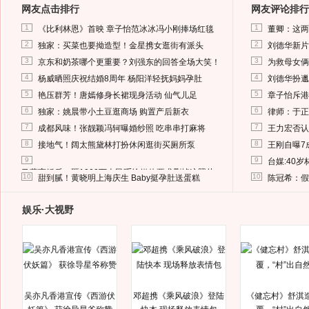
网友点击排行
网友评论排行
1
1
《比利林恩》首映 章子怡范冰冰冯小刚捧场红毯
董卿：这两
2
2
独家：买菜也要拗造型！金星携女逛街有派头
刘德华新片
3
3
京东和奶茶哪个更重要？刘强东的回答全场大笑！
为救母女俩
4
4
杨威晒照庆祝结婚8周年 杨阳洋轻抚妈妈孕肚
刘德华扮邋
5
5
艳压群芳！唐嫣修身长裙现身活动 仙气儿足
章子怡斥港
6
6
独家：姚晨带小土豆逛商场 购置产后新衣
律师：于正
7
7
成都风味！张靓颖冯轲曝婚纱照 吃串串打麻将
王力宏否认
8
8
接地气！阔太熊黛林打扮休闲逛街买厕所泵
王刚自曝7
9
9
台媒:40
马蓉离婚后，砸1000万人民币给媒体要求删掉这照片
10
10
甜到腻！黄晓明上海庆生 Baby挺孕肚送蛋糕
陈冠希：假
娱乐·大视野
吴亦凡香港宣传《西游伏
邓超携《乘风破浪》登陆
《健忘村》舒淇