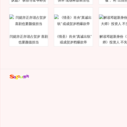
妖篇》 获徐导星爷称赞
快本 现场释放表情包
覆，“村”出自
闫妮亦正亦谐占贺岁 喜剧
《情圣》肖央“真诚出轨”
解读邓超新身份《
也要颜值担当
或成贺岁档爆款帝
师》投资人 不