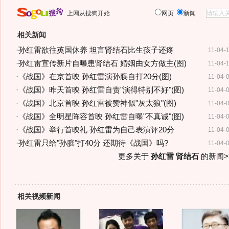
上网从搜狗开始
网页
新闻
相关新闻
·
孙红雷欲往英国休养 坦言肾结石比生孩子还疼
11-04-
·
孙红雷宣传新片自曝患肾结石 婚姻由女方做主(图)
11-04-
·
《战国》在京首映 孙红雷演孙膑自打20分(图)
11-04-
·
《战国》昨天首映 孙红雷自责"演得特别不好"(图)
11-04-
·
《战国》北京首映 孙红雷被赞神似"灰太狼"(图)
11-04-
·
《战国》全明星阵容首映 孙红雷自曝"不真诚"(图)
11-04-
·
《战国》举行首映礼 孙红雷为自己表演评20分
11-04-
·
孙红雷只给"孙膑"打40分 还期待《战国》吗?
11-04-
更多关于
孙红雷 肾结石
的新闻>
相关视频新闻