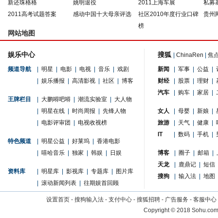
新还珠格格
姚明退役
2011上海车展
私募
2011高考试题答案
感动中国十大母亲评选
社区2010年度行业口碑
贵州
榜
网站地图
娱乐中心
搜狐
|
ChinaRen
|
焦
频道导航
|
明星
|
电影
|
电视
|
音乐
|
戏剧
新闻
|
军事
|
公益
|
|
娱乐播报
|
高清影视
|
社区
|
博客
财经
|
股票
|
理财
|
汽车
|
购车
|
家居
|
王牌栏目
|
大鹏嘚吧嘚
|
潮流实验室
|
大人物
|
明星在线
|
时尚周报
|
先锋人物
女人
|
母婴
|
新娘
|
|
电影评审团
|
电视收视榜
旅游
|
天气
|
健康
|
IT
|
数码
|
手机
|
特色频道
|
明星公益
|
好莱坞
|
香港电影
|
嘻哈音乐
|
独家
|
韩娱
|
日娱
博客
|
圈子
|
邮箱
|
天龙
|
鹿鼎记
|
短信
资料库
|
明星库
|
影视库
|
专题库
|
图片库
搜狗
|
输入法
|
地图
|
滚动新闻列表
|
往期娱首回顾
设置首页
-
搜狗输入法
-
支付中心
-
搜狐招聘
-
广告服务
-
客服中心
Copyright
©
2018 Sohu.com 