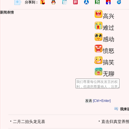
分享到：
新闻表情
高兴
难过
感动
愤怒
搞笑
无聊
[Ctrl+Enter]
我来
二月二抬头龙见喜
直击归真堂养