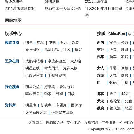
新还珠格格
姚明退役
2011上海车展
私募
2011高考试题答案
感动中国十大母亲评选
社区2010年度行业口碑
贵州
榜
网站地图
娱乐中心
搜狐
|
ChinaRen
|
焦
频道导航
|
明星
|
电影
|
电视
|
音乐
|
戏剧
新闻
|
军事
|
公益
|
|
娱乐播报
|
高清影视
|
社区
|
博客
财经
|
股票
|
理财
|
汽车
|
购车
|
家居
|
王牌栏目
|
大鹏嘚吧嘚
|
潮流实验室
|
大人物
|
明星在线
|
时尚周报
|
先锋人物
女人
|
母婴
|
新娘
|
|
电影评审团
|
电视收视榜
旅游
|
天气
|
健康
|
IT
|
数码
|
手机
|
特色频道
|
明星公益
|
好莱坞
|
香港电影
|
嘻哈音乐
|
独家
|
韩娱
|
日娱
博客
|
圈子
|
邮箱
|
天龙
|
鹿鼎记
|
短信
资料库
|
明星库
|
影视库
|
专题库
|
图片库
搜狗
|
输入法
|
地图
|
滚动新闻列表
|
往期娱首回顾
设置首页
-
搜狗输入法
-
支付中心
-
搜狐招聘
-
广告服务
-
客服中心
Copyright
©
2018 Sohu.com 