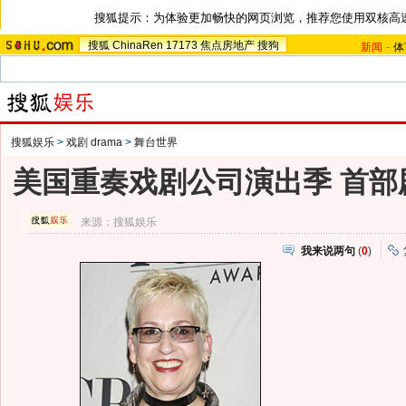
搜狐提示：为体验更加畅快的网页浏览，推荐您使用双核高
搜狐
ChinaRen
17173
焦点房地产
搜狗
新闻
-
体
搜狐娱乐
>
戏剧 drama
>
舞台世界
美国重奏戏剧公司演出季 首部
来源：
搜狐娱乐
我来说两句
(
0
)