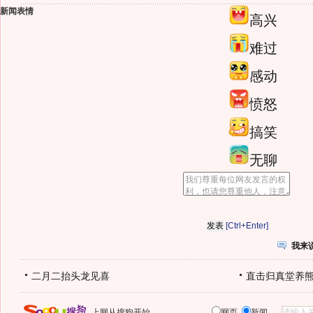
新闻表情
高兴
难过
感动
愤怒
搞笑
无聊
[Ctrl+Enter]
我来
二月二抬头龙见喜
直击归真堂养
上网从搜狗开始
网页
新闻