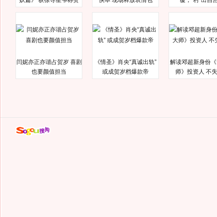
妖篇》 获徐导星爷称赞
快本 现场释放表情包
覆，“村”出自
闫妮亦正亦谐占贺岁 喜剧
《情圣》肖央“真诚出轨”
解读邓超新身份《
也要颜值担当
或成贺岁档爆款帝
师》投资人 不