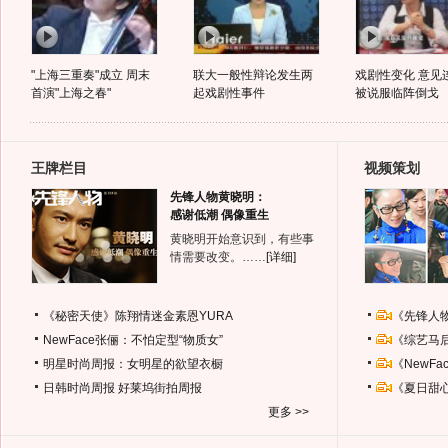
"上海三重奏"成立 周末
联大一般性辩论发生两
戏剧性变化 意见
首演"上海之春"
起戏剧性事件
被说服临阵倒戈
王牌栏目
视频策划
先锋人物黄晓明：
感谢低潮 偶像重生
黄晓明开始意识到，有些事
情需要改变。……
[详细]
《秘密天使》陈翔情迷金素恩YURA
《先锋人
NewFace张俪：不怕定型“物质女”
《综艺马
明星时尚周报：女明星的欲望衣橱
《NewF
日韩时尚周报
好莱坞街拍周报
《夏日甜
更多 >>