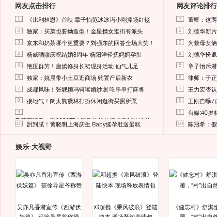
网友点击排行
网友评论排行
1
1
《比利林恩》首映 章子怡范冰冰冯小刚捧场红毯
董卿：这两
2
2
独家：买菜也要拗造型！金星携女逛街有派头
刘德华新片
3
3
京东和奶茶哪个更重要？刘强东的回答全场大笑！
为救母女俩
4
4
杨威晒照庆祝结婚8周年 杨阳洋轻抚妈妈孕肚
刘德华扮邋
5
5
艳压群芳！唐嫣修身长裙现身活动 仙气儿足
章子怡斥港
6
6
独家：姚晨带小土豆逛商场 购置产后新衣
律师：于正
7
7
成都风味！张靓颖冯轲曝婚纱照 吃串串打麻将
王力宏否认
8
8
接地气！阔太熊黛林打扮休闲逛街买厕所泵
王刚自曝7
9
9
台媒:40
马蓉离婚后，砸1000万人民币给媒体要求删掉这照片
10
10
甜到腻！黄晓明上海庆生 Baby挺孕肚送蛋糕
陈冠希：假
娱乐·大视野
吴亦凡香港宣传《西游伏
邓超携《乘风破浪》登陆
《健忘村》舒淇