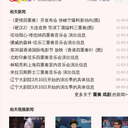
相关新闻
·
《爱情四重奏》开发布会 张峻宁爆料新动向(图)
11-04-
·
《硬汉2》大连造势 导演丁晟猛料三重奏(图)
11-03-
·
弦动我心-维也纳四重奏音乐会 演出信息
11-03-
·
挪威的森林-弦乐三重奏音乐会演出信息
11-03-
·
第35届香港国际电影节 放映《香港四重奏II》(图)
11-03-
·
北欧印象弦乐四重奏音乐会演出信息
11-02-
·
林昭亮和上海四重奏室内音乐会演出信息
11-02-
·
米拉贝斯爵士三重奏音乐会 演出信息
11-02-
·
辽宁大剧院3月10日开始的演出季的具体信息
09-04-
·
辽宁大剧院3月10日开始的演出季的具体信息
09-05-
更多关于
重奏 戏剧
的新闻>
相关视频新闻