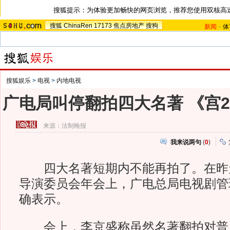
搜狐提示：为体验更加畅快的网页浏览，推荐您使用双核高
搜狐
ChinaRen
17173
焦点房地产
搜狗
新闻
-
体
搜狐娱乐
>
电视
>
内地电视
广电局叫停翻拍四大名著 《宫
来源：
法制晚报
我来说两句
(
0
)
四大名著短期内不能再拍了。在昨天举
导演委员会年会上，广电总局电视剧管
确表示。
会上，李京盛称虽然名著翻拍对普