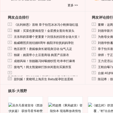
更多 >>
网友点击排行
网友评论排行
1
1
《比利林恩》首映 章子怡范冰冰冯小刚捧场红毯
董卿：这两
2
2
独家：买菜也要拗造型！金星携女逛街有派头
刘德华新片
3
3
京东和奶茶哪个更重要？刘强东的回答全场大笑！
为救母女俩
4
4
杨威晒照庆祝结婚8周年 杨阳洋轻抚妈妈孕肚
刘德华扮邋
5
5
艳压群芳！唐嫣修身长裙现身活动 仙气儿足
章子怡斥港
6
6
独家：姚晨带小土豆逛商场 购置产后新衣
律师：于正
7
7
成都风味！张靓颖冯轲曝婚纱照 吃串串打麻将
王力宏否认
8
8
接地气！阔太熊黛林打扮休闲逛街买厕所泵
王刚自曝7
9
9
台媒:40
马蓉离婚后，砸1000万人民币给媒体要求删掉这照片
10
10
甜到腻！黄晓明上海庆生 Baby挺孕肚送蛋糕
陈冠希：假
娱乐·大视野