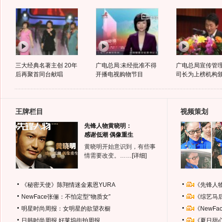
三大经典名著主创 20年
广电总局:未经批准不得
广电总局宣传管
后再聚首同台献唱
开播电视购物节目
司长为上榜机构
王牌栏目
视频策划
先锋人物黄晓明：
感谢低潮 偶像重生
黄晓明开始意识到，有些事
情需要改变。……
[详细]
《秘密天使》陈翔情迷金素恩YURA
《先锋人
NewFace张俪：不怕定型“物质女”
《综艺马
明星时尚周报：女明星的欲望衣橱
《NewF
日韩时尚周报
好莱坞街拍周报
《夏日甜