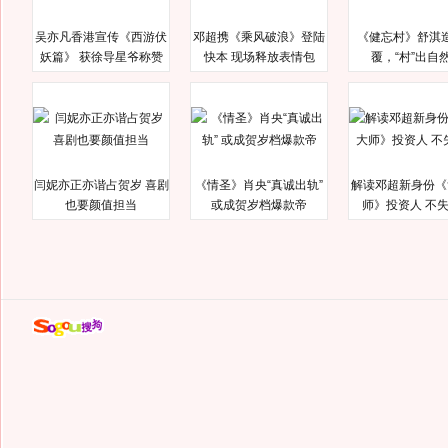
吴亦凡香港宣传《西游伏
邓超携《乘风破浪》登陆
《健忘村》舒淇
妖篇》 获徐导星爷称赞
快本 现场释放表情包
覆，“村”出自
闫妮亦正亦谐占贺岁 喜剧
《情圣》肖央“真诚出轨”
解读邓超新身份《
也要颜值担当
或成贺岁档爆款帝
师》投资人 不