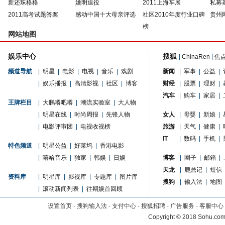
新还珠格格
姚明退役
2011上海车展
私募
2011高考试题答案
感动中国十大母亲评选
社区2010年度行业口碑
贵州
榜
网站地图
娱乐中心
搜狐
|
ChinaRen
|
焦
频道导航
|
明星
|
电影
|
电视
|
音乐
|
戏剧
新闻
|
军事
|
公益
|
|
娱乐播报
|
高清影视
|
社区
|
博客
财经
|
股票
|
理财
|
汽车
|
购车
|
家居
|
王牌栏目
|
大鹏嘚吧嘚
|
潮流实验室
|
大人物
|
明星在线
|
时尚周报
|
先锋人物
女人
|
母婴
|
新娘
|
|
电影评审团
|
电视收视榜
旅游
|
天气
|
健康
|
IT
|
数码
|
手机
|
特色频道
|
明星公益
|
好莱坞
|
香港电影
|
嘻哈音乐
|
独家
|
韩娱
|
日娱
博客
|
圈子
|
邮箱
|
天龙
|
鹿鼎记
|
短信
资料库
|
明星库
|
影视库
|
专题库
|
图片库
搜狗
|
输入法
|
地图
|
滚动新闻列表
|
往期娱首回顾
设置首页
-
搜狗输入法
-
支付中心
-
搜狐招聘
-
广告服务
-
客服中心
Copyright
©
2018 Sohu.com 