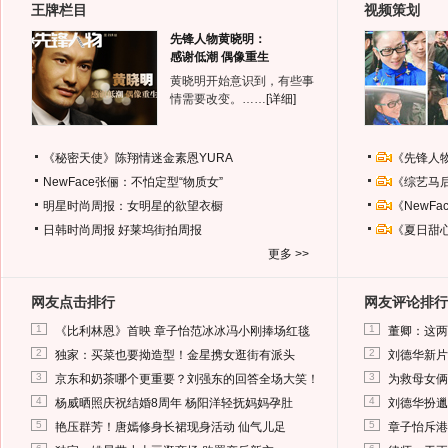
王牌栏目
视频策划
先锋人物黄晓明：
感谢低潮 偶像重生
黄晓明开始意识到，有些事
情需要改变。……
[详细]
《秘密天使》陈翔情迷金素恩YURA
《先锋人
NewFace张俪：不怕定型“物质女”
《综艺马
明星时尚周报：女明星的欲望衣橱
《NewF
日韩时尚周报
好莱坞街拍周报
《夏日甜
更多 >>
网友点击排行
网友评论排行
1
1
《比利林恩》首映 章子怡范冰冰冯小刚捧场红毯
董卿：这两
2
2
独家：买菜也要拗造型！金星携女逛街有派头
刘德华新片
3
3
京东和奶茶哪个更重要？刘强东的回答全场大笑！
为救母女俩
4
4
杨威晒照庆祝结婚8周年 杨阳洋轻抚妈妈孕肚
刘德华扮邋
5
5
艳压群芳！唐嫣修身长裙现身活动 仙气儿足
章子怡斥港