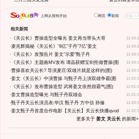
上网从搜狗开始
网页
新闻
相关新闻
·
《关云长》曹操造型全曝光 姜文再当带头大哥
11-03-
·
麦兆辉揭秘《关云长》"8亿"子丹"7亿"姜文
11-03-
·
《关云长》发预告片 姜文"示爱"甄子丹
11-03-
·
《关云长》主题曲MV发布 谭晶获赠宝剑拒做曹操(图
11-03-
·
曹操喜欢关云长? 导演麦庄:双雄片就是这样的(图)
11-03-
·
姜文《关云长》中演曹操 与甄子丹上演双雄争霸(图
11-02-
·
《关云长》发布曹操造型 武将姜文依然很霸气(图)
11-01-
·
姜文曹操造型曝光 与甄子丹双雄会
11-01-
·
甄子丹关云长演员表:华汉 甄子丹 方中信 孙俪
11-03-
·
姜文甄子丹首度合作电影【关云长】关云长快播qvod
11-02-
更多关于
姜文 关云长
的新闻>