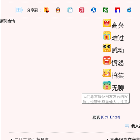
分享到：
新闻表情
高兴
难过
感动
愤怒
搞笑
无聊
[Ctrl+Enter]
我来
二月二抬头龙见喜
直击归真堂养