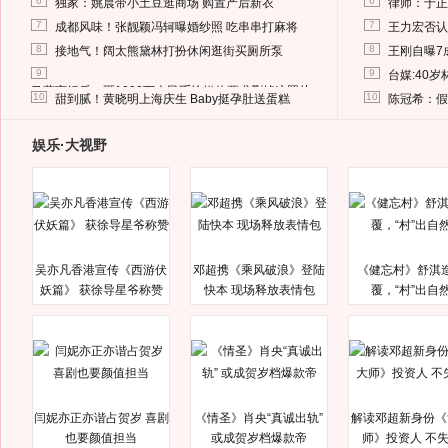
6
6
独家：姚晨带小土豆逛商场 购置产后新衣
律师：于正
7
7
成都风味！张靓颖冯轲曝婚纱照 吃串串打麻将
王力宏否认
8
8
接地气！阔太熊黛林打扮休闲逛街买厕所泵
王刚自曝7
9
9
台媒:40
马蓉离婚后，砸1000万人民币给媒体要求删掉这照片
10
10
甜到腻！黄晓明上海庆生 Baby挺孕肚送蛋糕
陈冠希：假
娱乐·大视野
吴亦凡香港宣传《西游伏
邓超携《乘风破浪》登陆
《健忘村》舒淇
妖篇》 获徐导星爷称赞
快本 现场释放表情包
覆，“村”出自
闫妮亦正亦谐占贺岁 喜剧
《情圣》肖央“真诚出轨”
解读邓超新身份《
也要颜值担当
或成贺岁档爆款帝
师》投资人 不