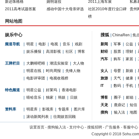
新还珠格格
姚明退役
2011上海车展
私募
2011高考试题答案
感动中国十大母亲评选
社区2010年度行业口碑
贵州
榜
网站地图
娱乐中心
搜狐
|
ChinaRen
|
焦
频道导航
|
明星
|
电影
|
电视
|
音乐
|
戏剧
新闻
|
军事
|
公益
|
|
娱乐播报
|
高清影视
|
社区
|
博客
财经
|
股票
|
理财
|
汽车
|
购车
|
家居
|
王牌栏目
|
大鹏嘚吧嘚
|
潮流实验室
|
大人物
|
明星在线
|
时尚周报
|
先锋人物
女人
|
母婴
|
新娘
|
|
电影评审团
|
电视收视榜
旅游
|
天气
|
健康
|
IT
|
数码
|
手机
|
特色频道
|
明星公益
|
好莱坞
|
香港电影
|
嘻哈音乐
|
独家
|
韩娱
|
日娱
博客
|
圈子
|
邮箱
|
天龙
|
鹿鼎记
|
短信
资料库
|
明星库
|
影视库
|
专题库
|
图片库
搜狗
|
输入法
|
地图
|
滚动新闻列表
|
往期娱首回顾
设置首页
-
搜狗输入法
-
支付中心
-
搜狐招聘
-
广告服务
-
客服中心
Copyright
©
2018 Sohu.com 