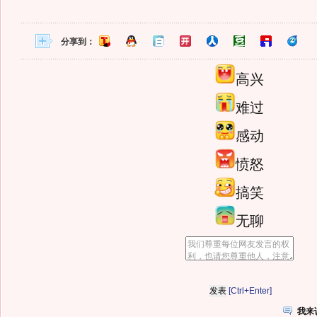
分享到：
高兴
难过
感动
愤怒
搞笑
无聊
[Ctrl+Enter]
我来