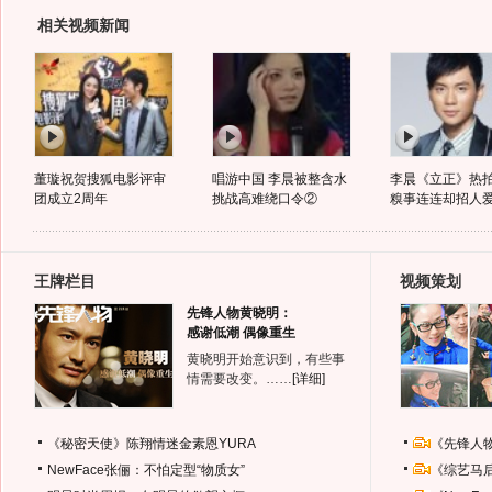
相关视频新闻
董璇祝贺搜狐电影评审
唱游中国 李晨被整含水
李晨《立正》热拍
团成立2周年
挑战高难绕口令②
糗事连连却招人
王牌栏目
视频策划
先锋人物黄晓明：
感谢低潮 偶像重生
黄晓明开始意识到，有些事
情需要改变。……
[详细]
《秘密天使》陈翔情迷金素恩YURA
《先锋人
NewFace张俪：不怕定型“物质女”
《综艺马