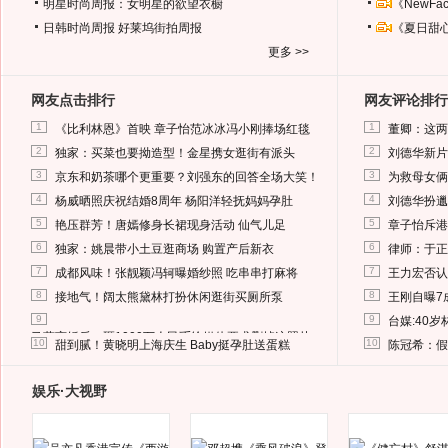
明星时尚周报：女明星的欲望衣橱
《NewF
日韩时尚周报
好莱坞街拍周报
《夏日甜
更多 >>
网友点击排行
网友评论排行
1
1
《比利林恩》首映 章子怡范冰冰冯小刚捧场红毯
董卿：这两
2
2
独家：买菜也要拗造型！金星携女逛街有派头
刘德华新片
3
3
京东和奶茶哪个更重要？刘强东的回答全场大笑！
为救母女俩
4
4
杨威晒照庆祝结婚8周年 杨阳洋轻抚妈妈孕肚
刘德华扮邋
5
5
艳压群芳！唐嫣修身长裙现身活动 仙气儿足
章子怡斥港
6
6
独家：姚晨带小土豆逛商场 购置产后新衣
律师：于正
7
7
成都风味！张靓颖冯轲曝婚纱照 吃串串打麻将
王力宏否认
8
8
接地气！阔太熊黛林打扮休闲逛街买厕所泵
王刚自曝7
9
9
台媒:40
马蓉离婚后，砸1000万人民币给媒体要求删掉这照片
10
10
甜到腻！黄晓明上海庆生 Baby挺孕肚送蛋糕
陈冠希：假
娱乐·大视野