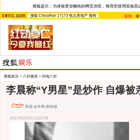
搜狐提示：为体验更加畅快的网页浏览，推荐您使用双核高
搜狐
ChinaRen
17173
焦点房地产
搜狗
新闻
-
体
搜狐娱乐
>
八卦频道
>
内地八卦
李晨称“Y男星”是炒作 自爆
来源:
金羊网-新快报
2011年03月31日02:48