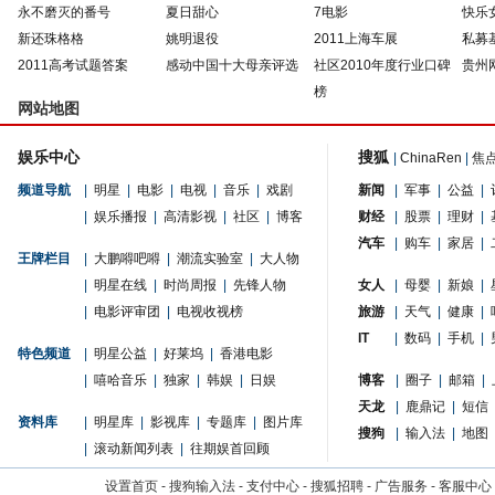
永不磨灭的番号
夏日甜心
7电影
快乐
新还珠格格
姚明退役
2011上海车展
私募
2011高考试题答案
感动中国十大母亲评选
社区2010年度行业口碑
贵州
榜
网站地图
娱乐中心
搜狐
|
ChinaRen
|
焦
频道导航
|
明星
|
电影
|
电视
|
音乐
|
戏剧
新闻
|
军事
|
公益
|
|
娱乐播报
|
高清影视
|
社区
|
博客
财经
|
股票
|
理财
|
汽车
|
购车
|
家居
|
王牌栏目
|
大鹏嘚吧嘚
|
潮流实验室
|
大人物
|
明星在线
|
时尚周报
|
先锋人物
女人
|
母婴
|
新娘
|
|
电影评审团
|
电视收视榜
旅游
|
天气
|
健康
|
IT
|
数码
|
手机
|
特色频道
|
明星公益
|
好莱坞
|
香港电影
|
嘻哈音乐
|
独家
|
韩娱
|
日娱
博客
|
圈子
|
邮箱
|
天龙
|
鹿鼎记
|
短信
资料库
|
明星库
|
影视库
|
专题库
|
图片库
搜狗
|
输入法
|
地图
|
滚动新闻列表
|
往期娱首回顾
设置首页
-
搜狗输入法
-
支付中心
-
搜狐招聘
-
广告服务
-
客服中心