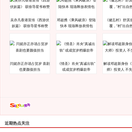
吴亦凡香港宣传《西游伏
邓超携《乘风破浪》登陆
《健忘村》舒淇
妖篇》 获徐导星爷称赞
快本 现场释放表情包
覆，“村”出自
闫妮亦正亦谐占贺岁 喜剧
《情圣》肖央“真诚出轨”
解读邓超新身份《
也要颜值担当
或成贺岁档爆款帝
师》投资人 不
近期热点关注