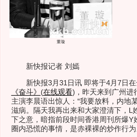
董璇
新快报记者 刘嫣
新快报3月31日讯 即将于4月7日
《奋斗》
(
在线观看
)，昨天来到广州进
主演李晨语出惊人：“我要放料，内地
滋病。隔天我再出来和大家澄清下，L
下之意，暗指前段时间香港周刊所爆Y
圈内恐慌的事情，是赤裸裸的炒作行为