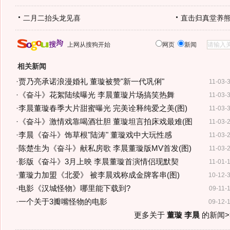
二月二抬头龙见喜
直击归真堂养
上网从搜狗开始
网页
新闻
相关新闻
·
贾乃亮承诺浪漫婚礼 董璇被赞"新一代巩俐"
11-03-
·
《奋斗》花絮陆续曝光 李晨董璇片场搞笑热舞
11-03-
·
李晨董璇春季大片甜蜜曝光 完美诠释纯爱之美(图)
11-03-
·
《奋斗》激情戏靠喝酒壮胆 董璇坦言拍床戏最难(图
11-03-
·
李晨《奋斗》饰草根"陆涛" 董璇戏中大玩性感
11-03-
·
陈楚生为《奋斗》献私房歌 李晨董璇版MV首发(图)
11-03-
·
影版《奋斗》3月上映 李晨董璇首演情侣现默契
11-01-
·
董璇力加盟《北爱》 被李晨戏称成金牌客串(图)
10-12-
·
电影《汉城怪物》哪里能下载到?
09-11-
·
一个关于3瓣嘴怪物的电影
09-12-
更多关于
董璇 李晨
的新闻>