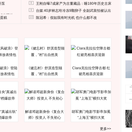
8
所泵
王刚自曝7成家产为古董藏品：睡180年历史古床
9
台媒:40岁林志玲冷冻9颗卵子 全副武装怕被认出
删掉这照片
10
送蛋糕
陈冠希：假如我有时光机 也什么都不改
破浪》登陆
《健忘村》舒淇造型颠
Clara克拉拉空降古都 红
释放表情包
覆，“村”出自然美
裙亮相喜庆迎新
“真诚出轨”
解读邓超新身份《复合大
胡军澳门电影节影帝加冕
档爆款帝
师》投资人 不失初心
“上海王”横扫大奖
更多>>