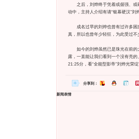
之后，刘烨终于凭着或倔强、或硬
动中，主持人介绍有请“银幕硬汉”刘
成名过早的刘烨也曾有过许多困惑
真，所以也曾年少轻狂，为此受过不
如今的刘烨虽然已是珠光在前的大
露，一直能让我们看到一个没有壳的、
21:25分，看“全能型影帝”刘烨光荣
分享到：
新闻表情