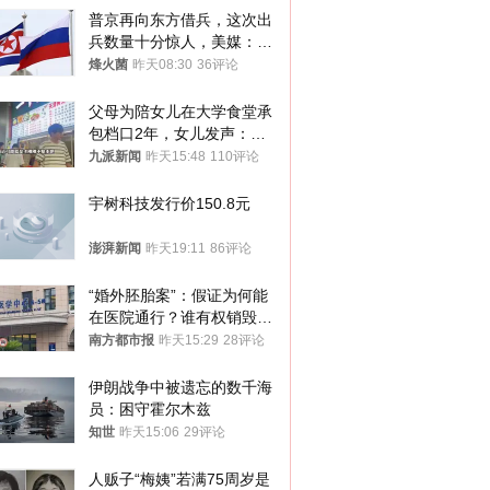
普京再向东方借兵，这次出
兵数量十分惊人，美媒：俄
朝要动真格？
烽火菌
昨天08:30
36评论
父母为陪女儿在大学食堂承
包档口2年，女儿发声：初
衷是为了陪伴，毕业后将不
九派新闻
昨天15:48
110评论
再营业
宇树科技发行价150.8元
澎湃新闻
昨天19:11
86评论
“婚外胚胎案”：假证为何能
在医院通行？谁有权销毁胚
胎？
南方都市报
昨天15:29
28评论
伊朗战争中被遗忘的数千海
员：困守霍尔木兹
知世
昨天15:06
29评论
人贩子“梅姨”若满75周岁是