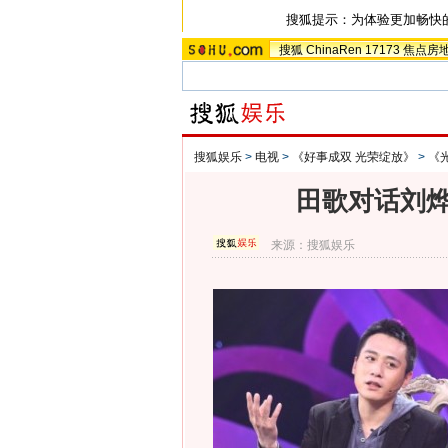
搜狐提示：为体验更加畅快
搜狐
ChinaRen
17173
焦点房
搜狐娱乐
>
电视
>
《好事成双 光荣绽放》
>
《
田歌对话刘烨
来源：
搜狐娱乐