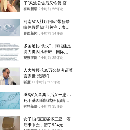
了”风波公告后又恢复 官媒
曾力挺：劝华为要大度的，
有料新语
2小时前
56评论
你们适不适合？
河南省人社厅回应“带薪错
峰休假通知”引关注：表述
不够准确，待修改后印发
界面新闻
3小时前
34评论
多国足协“倒戈”，阿根廷足
协力挺因凡蒂诺：国际足联
今后应继续在其领导下前行
观察者网
9小时前
35评论
人大教授花35万公款考证莫
言家世 荒诞吗
狐度
11小时前
509评论
继6岁女童离世后又一患儿
死于基因编辑试验 隐瞒一
年才对外披露
有料新语
6小时前
35评论
女子1岁宝宝碰坏三亚一酒
店纸巾盒，赔了924元，发