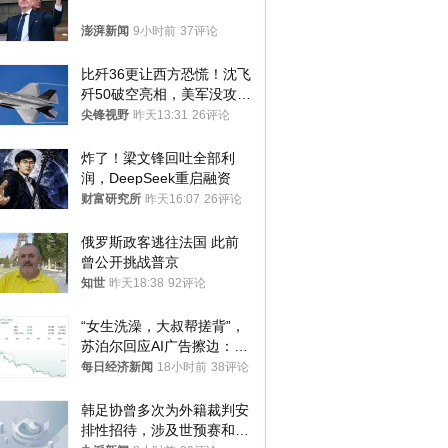
澎湃新闻
9小时前
37评论
比歼36更让西方恐慌！沈飞
歼50破空亮相，美军没攻克
的技术被拿下
尖锋视野
昨天13:31
26评论
炸了！梁文锋回吐全部利
润，DeepSeek重启融资
财富研究所
昨天16:07
26评论
俄罗斯政客逃往法国 此前
曾公开挑战普京
知世
昨天18:38
92评论
“女生洗澡，大叔帮搓背”，
苏泊尔回应AI广告擦边：视
频全下架，已强化内容管理
每日经济新闻
18小时前
38评论
与审核
韩足协曾多次为外籍裁判安
排性招待，涉及世预赛和奥