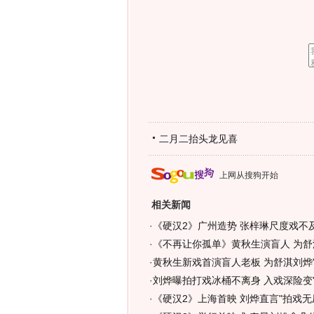
二月二抬头龙见喜
上网从搜狗开始
相关新闻
·
《硬汉2》广州造势 张梓琳尺度戏不及
·
《不再让你孤单》黄秋生演盲人 为舒
·
黄秋生新戏首演盲人老板 为舒淇刘烨"
·
刘烨曝拍打戏冰桶不离身 入戏深险变"
·
《硬汉2》上海首映 刘烨直言"拍戏无压