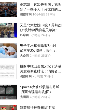
高志凯：这次去美国，我听
到了一些令人十分惊讶的消
息
观察者网
10小时前
39评论
又是北大数院07级！苏炜杰
获“统计学界的诺贝尔奖”
环球网
3小时前
24评论
男子平均每天睡眠7小时，
却三年2次脑梗，医生：这
样睡觉更伤身
大众网
9小时前
25评论
桃酥中吃出金属牙冠？泸溪
河发布调查结论：消费者已
澄清，所发视频情况不属实
观察者网
7小时前
30评论
SpaceX火箭残骸撞击月球
 月面出现撞击坑(图)
光明网
7小时前
20评论
鸿蒙智行被曝删除“竹知