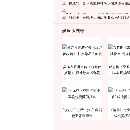
8
接地气！阔太熊黛林打扮休闲逛街买厕
9
马蓉离婚后，砸1000万人民币给媒体要求
10
甜到腻！黄晓明上海庆生 Baby挺孕肚
娱乐·大视野
吴亦凡香港宣传《西游伏
邓超携《乘风
妖篇》 获徐导星爷称赞
快本 现场
闫妮亦正亦谐占贺岁 喜剧
《情圣》肖央
也要颜值担当
或成贺岁