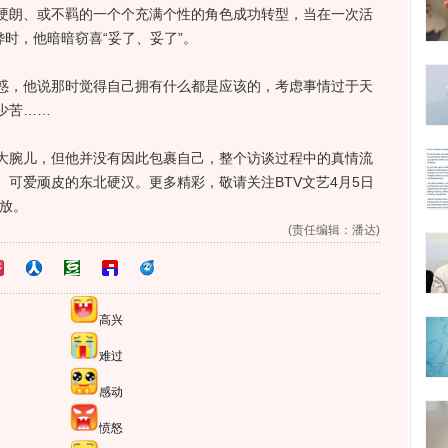
朗、或不羁的一个个充满个性的角色成功转型，当在一次活
烨时，他暗暗窃喜“妥了、妥了”。
，他说那时觉得自己拥有什么都是应该的，考虑事情过于天
少苦……
腕儿，但他并没有因此包裹自己，整个访谈过程中的真情流
可爱顽皮的东北硬汉。更多精彩，敬请关注BTV文艺4月5日
绽放。
(责任编辑：潘达)
高兴
难过
感动
愤怒