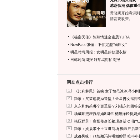
先锋人物黄晓明：
感谢低潮 偶像重
黄晓明开始意识到
情需要改变。……
《秘密天使》陈翔情迷金素恩YURA
NewFace张俪：不怕定型“物质女”
明星时尚周报：女明星的欲望衣橱
日韩时尚周报
好莱坞街拍周报
网友点击排行
1
《比利林恩》首映 章子怡范冰冰冯小刚
2
独家：买菜也要拗造型！金星携女逛街
3
京东和奶茶哪个更重要？刘强东的回答
4
杨威晒照庆祝结婚8周年 杨阳洋轻抚妈
5
艳压群芳！唐嫣修身长裙现身活动 仙气
6
独家：姚晨带小土豆逛商场 购置产后新
7
成都风味！张靓颖冯轲曝婚纱照 吃串串