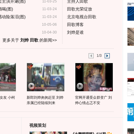
主演开涮(图)
主持人田歌
11-03-25
喝(图)
田歌光荣绽放
11-03-24
动险落泪(图)
北京电视台田歌
11-03-24
田歌博客
10-05-06
刘烨是谁
10-04-30
更多关于
刘烨 田歌
的新闻>>
1/3
女友 小柯
新郎刘烨匆匆赶至 刘烨
官网开通受众群变广 刘
亲属已经陆续到来
烨心情忐忑不安
视频策划