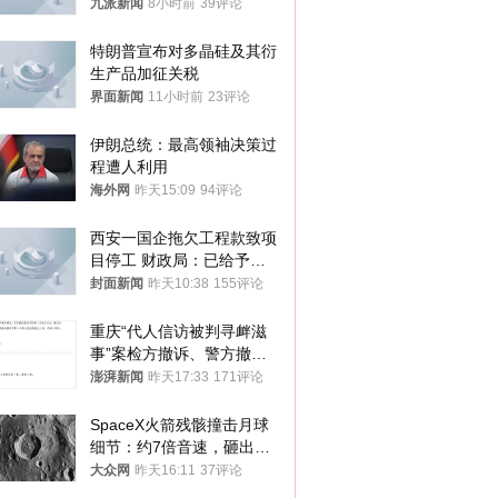
预赛，韩足协回应
九派新闻
8小时前
39评论
特朗普宣布对多晶硅及其衍
生产品加征关税
界面新闻
11小时前
23评论
伊朗总统：最高领袖决策过
程遭人利用
海外网
昨天15:09
94评论
西安一国企拖欠工程款致项
目停工 财政局：已给予处
分，正督促整改
封面新闻
昨天10:38
155评论
重庆“代人信访被判寻衅滋
事”案检方撤诉、警方撤
案，两被告人获国赔
澎湃新闻
昨天17:33
171评论
SpaceX火箭残骸撞击月球
细节：约7倍音速，砸出直
径约30米撞击坑
大众网
昨天16:11
37评论