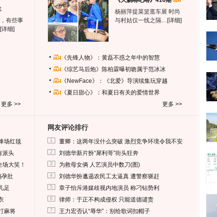
《大鹏嘚吧嘚》416期
生
杨丽萍提菜篮逛车展 时尚
，有些事
与村姑仅一线之隔…
[详细]
[详细]
《先锋人物》：黄磊不惑之年中的智慧
《综艺马后炮》陈柏霖曝初吻属于范冰冰
《NewFace》：《北爱》导演续集玩穿越
《夏日甜心》：和夏日有关的爱情世界
更多 >>
更多 >>
网友评论排行
1
捧场红毯
董卿：这两年没什么突破 激烈竞争环境令我不安
2
有派头
刘德华新片扮“犀利哥”街头狂奔
3
全场大笑！
为救母女俩 人艺演员中数刀(图)
4
妈孕肚
刘德华扮邋遢农民工太逼真 遭警察驱赶
5
儿足
章子怡斥港媒歧视内地演员 称刁钻势利
6
衣
律师：于正不构成侵权 只能道德谴责
7
打麻将
王力宏否认“辱华”：别给歌词扣帽子