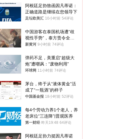
阿根廷足协致函因凡蒂诺：
正确道路是继续在您领导下
足坛欧美汇
10小时前
54评论
中国游客在泰国机场遭“歧
视性手势”，泰方责令全面
调查，对责任人采取最严厉
新黄河
9小时前
74评论
处分
弹药不足，美重启“超级大
炮”遭嘲讽：“废物利用”
环球网
11小时前
74评论
茅台，终于从“液体黄金”活
成了“一瓶酒”的样子
中国基金报
18小时前
52评论
每4个劳动力养1个老人，养
老床位“三连降”|晋观医养
第一财经
昨天19:48
64评论
阿根廷足协力挺因凡蒂诺