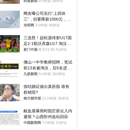
帖吐槽后酒店退还一半的
封面新闻
9小时前
58评论
钱，当地市监局回应
网友曝公司实行“上四休
三”，但要降薪1000元，不
接受只能辞职
光明网
3小时前
49评论
三连胜！赵松源传射U17国
足2-1勒沃库森U17 淘汰赛
将战河床
射门中国
昨天21:50
51评论
佛山一中学教师招聘，笔试
前13名被淘汰，后5名进体
检，被疑萝卜岗，官方通
九派新闻
5小时前
264评论
报：已叫停
假结婚证做出真胚胎 谁有
权销毁?
南方都市报
11小时前
36评论
献血屋暴雨时阻拦群众入内
避雨？山西忻州血站回应
中国新闻网
7小时前
23评论