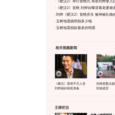
·
《硬汉2》举行首映式 寿星刘烨拿几位
·
《硬汉2》首映 刘烨自曝背着老婆偷酒
·
刘烨《硬汉2》首映庆生 被神秘礼物感
·
玉树地震姚明捐多少钱
·
玉树地震捐款最多的明星
相关视频新闻
《硬汉》票房不尽人意
刘烨迎娶法籍
刘烨做好挨批准备
到场道贺
王牌栏目