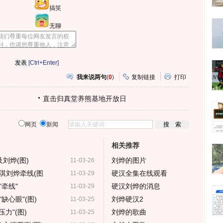
搞笑
无聊
[Ctrl+Enter]
我来说两句
(
0
)
复制链接
打印
直击归真堂养熊基地开放日
网页
新闻
相关推荐
刘烨(图)
刘烨的图片
11-03-26
淇刘烨牵线(图
硬汉全集在线观看
11-03-29
牵线"
硬汉刘烨的消息
11-03-29
缺心眼"(图)
刘烨硬汉2
11-03-25
力"(图)
刘烨的歌曲
11-03-25