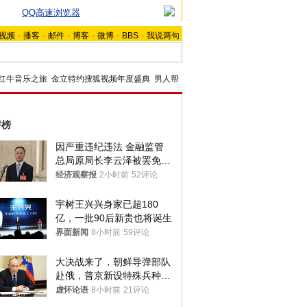
QQ高速浏览器
视频
-
播客
-
邮件
-
博客
-
微博
-
BBS
-
我说两句
红牛音乐之旅
金立特约搜狐视频年度盛典
男人帮
评榜
因严重违纪违法 金融监管
总局原局长李云泽被罢免全
国人大代表
经济观察报
2小时前
52评论
宇树王兴兴身家已超180
亿，一批90后新贵也将诞生
界面新闻
8小时前
59评论
大决战来了，朝鲜导弹部队
赴俄，普京新设特殊兵种，
76岁老将扛旗
虚怀论语
8小时前
21评论