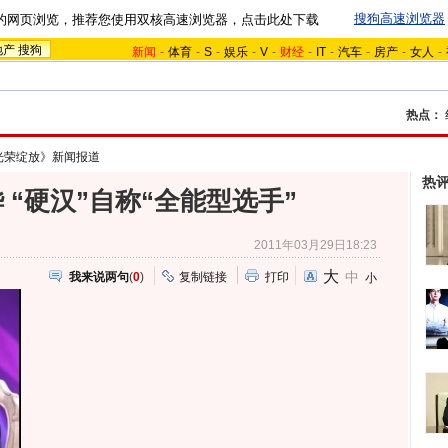
搜狗高速浏览器
的网页浏览，推荐您使用双核高速浏览器，点击此处下载
地产
搜狗
新闻
-
体育
-
S
-
娱乐
-
V
-
财经
-
IT
-
汽车
-
房产
-
女人
-
热点：
光荣绽放》新闻报道
热
 “硬汉”自称“全能型选手”
2011年03月29日18:23
大
中
我来说两句
(
0
)
复制链接
打印
小