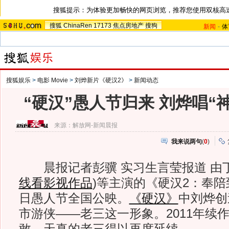
搜狐提示：为体验更加畅快的网页浏览，推荐您使用双核高
搜狐
ChinaRen
17173
焦点房地产
搜狗
新闻
-
体
搜狐娱乐
>
电影 Movie
>
刘烨新片《硬汉2》
>
新闻动态
“硬汉”愚人节归来 刘烨唱“
来源：
解放网-新闻晨报
我来说两句
(
0
)
晨报记者彭骥 实习生言莹报道 由
线看影视作品
)
等主演的《硬汉2：奉陪
日愚人节全国公映。
《硬汉》
中刘烨创
市游侠——老三这一形象。2011年续