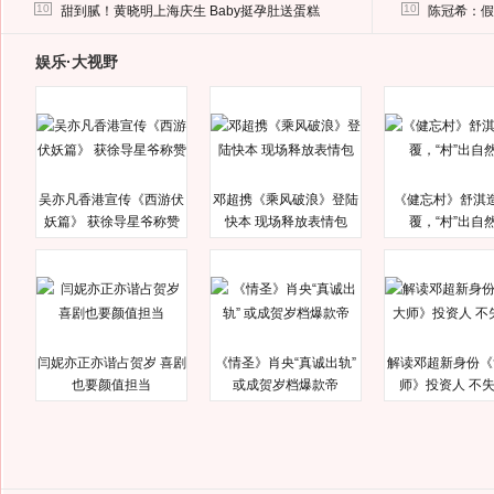
马蓉离婚后，砸1000万人民币给媒体要求删掉这照片
10
10
甜到腻！黄晓明上海庆生 Baby挺孕肚送蛋糕
陈冠希：假
娱乐·大视野
吴亦凡香港宣传《西游伏
邓超携《乘风破浪》登陆
《健忘村》舒淇
妖篇》 获徐导星爷称赞
快本 现场释放表情包
覆，“村”出自
闫妮亦正亦谐占贺岁 喜剧
《情圣》肖央“真诚出轨”
解读邓超新身份《
也要颜值担当
或成贺岁档爆款帝
师》投资人 不