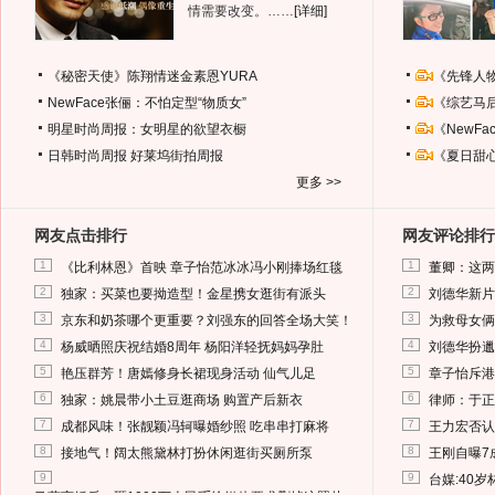
情需要改变。……
[详细]
《秘密天使》陈翔情迷金素恩YURA
《先锋人
NewFace张俪：不怕定型“物质女”
《综艺马
明星时尚周报：女明星的欲望衣橱
《NewF
日韩时尚周报
好莱坞街拍周报
《夏日甜
更多 >>
网友点击排行
网友评论排行
1
1
《比利林恩》首映 章子怡范冰冰冯小刚捧场红毯
董卿：这两
2
2
独家：买菜也要拗造型！金星携女逛街有派头
刘德华新片
3
3
京东和奶茶哪个更重要？刘强东的回答全场大笑！
为救母女俩
4
4
杨威晒照庆祝结婚8周年 杨阳洋轻抚妈妈孕肚
刘德华扮邋
5
5
艳压群芳！唐嫣修身长裙现身活动 仙气儿足
章子怡斥港
6
6
独家：姚晨带小土豆逛商场 购置产后新衣
律师：于正
7
7
成都风味！张靓颖冯轲曝婚纱照 吃串串打麻将
王力宏否认
8
8
接地气！阔太熊黛林打扮休闲逛街买厕所泵
王刚自曝7
9
9
台媒:40