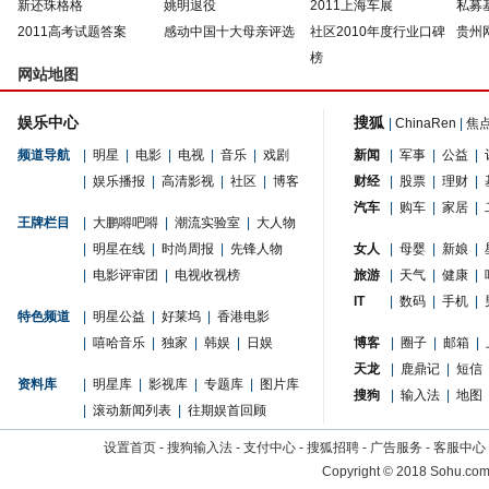
新还珠格格
姚明退役
2011上海车展
私募
2011高考试题答案
感动中国十大母亲评选
社区2010年度行业口碑
贵州
榜
网站地图
娱乐中心
搜狐
|
ChinaRen
|
焦
频道导航
|
明星
|
电影
|
电视
|
音乐
|
戏剧
新闻
|
军事
|
公益
|
|
娱乐播报
|
高清影视
|
社区
|
博客
财经
|
股票
|
理财
|
汽车
|
购车
|
家居
|
王牌栏目
|
大鹏嘚吧嘚
|
潮流实验室
|
大人物
|
明星在线
|
时尚周报
|
先锋人物
女人
|
母婴
|
新娘
|
|
电影评审团
|
电视收视榜
旅游
|
天气
|
健康
|
IT
|
数码
|
手机
|
特色频道
|
明星公益
|
好莱坞
|
香港电影
|
嘻哈音乐
|
独家
|
韩娱
|
日娱
博客
|
圈子
|
邮箱
|
天龙
|
鹿鼎记
|
短信
资料库
|
明星库
|
影视库
|
专题库
|
图片库
搜狗
|
输入法
|
地图
|
滚动新闻列表
|
往期娱首回顾
设置首页
-
搜狗输入法
-
支付中心
-
搜狐招聘
-
广告服务
-
客服中心
Copyright
©
2018 Sohu.com 