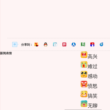
分享到：
新闻表情
高兴
难过
感动
愤怒
搞笑
无聊