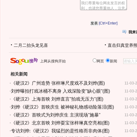
[Ctrl+Enter]
我来
二月二抬头龙见喜
直击归真堂养
上网从搜狗开始
网页
新闻
相关新闻
·
《硬汉2》广州造势 张梓琳尺度戏不及刘烨(图)
11-03-
·
刘烨曝拍打戏冰桶不离身 入戏深险变"缺心眼"(图)
11-03-
·
《硬汉2》上海首映 刘烨直言"拍戏无压力"(图)
11-03-
·
刘烨《硬汉2》首映庆生 被神秘礼物感动险落泪(图)
11-03-
·
《硬汉2》首映式为刘烨庆生 主演现场"施暴"
11-03-
·
《硬汉2》北京首映 刘烨耍宝张梓琳真空亮相(图)
11-03-
·
专访刘烨:《硬汉2》我猛烈的是性格而非肉体(图)
11-03-