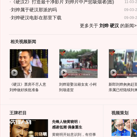
·
《硬汉2》打造最干净影片 刘烨片中严惩吸烟者(图)
11-03-
·
刘烨属于硬汉那派的吗
09-03-
·
刘烨硬汉电影在那里下载
09-09-
更多关于
刘烨 硬汉
的新闻>
相关视频新闻
《硬汉》票房不尽人意
刘烨迎娶法籍女友 小柯
新郎刘烨匆匆赶至
刘烨做好挨批准备
到场道贺
亲属已经陆续到
王牌栏目
视频策划
先锋人物黄晓明：
感谢低潮 偶像重生
黄晓明开始意识到，有些事