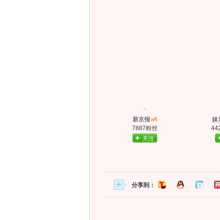
新京报
娱
7887粉丝
44
关注
分享到：