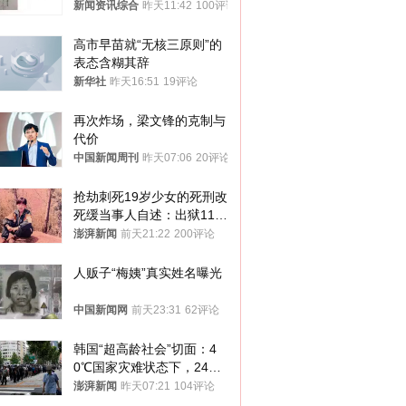
传 院方回应
新闻资讯综合
昨天11:42
100评论
高市早苗就“无核三原则”的
表态含糊其辞
新华社
昨天16:51
19评论
再次炸场，梁文锋的克制与
代价
中国新闻周刊
昨天07:06
20评论
抢劫刺死19岁少女的死刑改
死缓当事人自述：出狱11年
间始终刻意躲避被害人家属
澎湃新闻
前天21:22
200评论
人贩子“梅姨”真实姓名曝光
中国新闻网
前天23:31
62评论
韩国“超高龄社会”切面：4
0℃国家灾难状态下，2400
名首尔老人还在巷子里收废
澎湃新闻
昨天07:21
104评论
纸