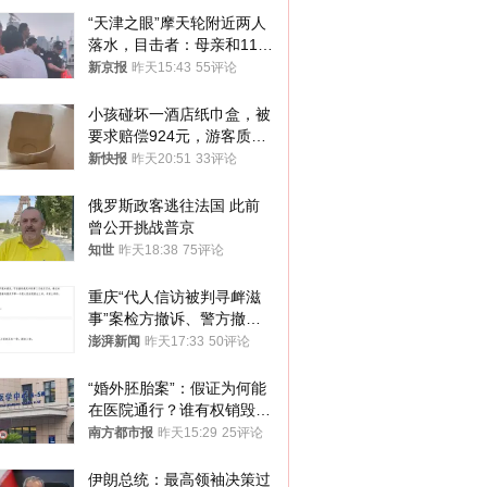
“天津之眼”摩天轮附近两人
落水，目击者：母亲和11岁
儿子先后被打捞上岸
新京报
昨天15:43
55评论
小孩碰坏一酒店纸巾盒，被
要求赔偿924元，游客质疑
酒店房客物品超高标价，市
新快报
昨天20:51
33评论
监部门：不违规
俄罗斯政客逃往法国 此前
曾公开挑战普京
知世
昨天18:38
75评论
重庆“代人信访被判寻衅滋
事”案检方撤诉、警方撤
案，两被告人获国赔
澎湃新闻
昨天17:33
50评论
“婚外胚胎案”：假证为何能
在医院通行？谁有权销毁胚
胎？
南方都市报
昨天15:29
25评论
伊朗总统：最高领袖决策过