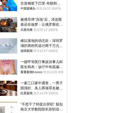
京首钢签下巴里·布朗和桑
普森
中国篮镜头
前天18:15
39评论
被俄导弹“洗地”后，泽连斯
基还在做梦：让俄罗斯在冬
季前求和？
兵器先锋
前天20:13
39评论
难以落地的动迁款：深圳罗
湖区两村民追讨两千万元动
迁款八年未果
澎湃新闻
昨天12:57
44评论
一级甲等医疗事故涉事儿科
医生韩杰：诊疗中有疏漏，
我认错，但不能认罪
看看新闻Knews
昨天14:05
83评论
一家三口家中遇害，一男子
因强奸、杀人两项罪名被判
死缓 最高检介入后改判无
红星新闻
前天14:29
33评论
罪
“不想干了特提出辞职” 疑似
南京大学数院院长辞职信流