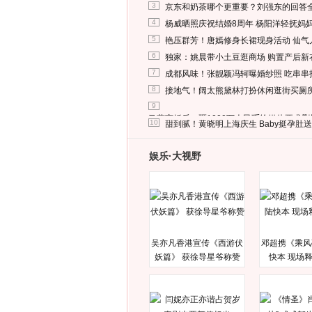
3
京东和奶茶哪个更重要？刘强东的回答
4
杨威晒照庆祝结婚8周年 杨阳洋轻抚妈
5
艳压群芳！唐嫣修身长裙现身活动 仙气
6
独家：姚晨带小土豆逛商场 购置产后新
7
成都风味！张靓颖冯轲曝婚纱照 吃串串
8
接地气！阔太熊黛林打扮休闲逛街买厕
9
马蓉离婚后，砸1000万人民币给媒体要求
10
甜到腻！黄晓明上海庆生 Baby挺孕肚
娱乐·大视野
吴亦凡香港宣传《西游伏
邓超携《乘风
妖篇》 获徐导星爷称赞
快本 现场