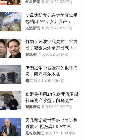
红星新闻
昨天13:20
32评论
父母为陪女儿在大学食堂承
包档口2年，女儿发声：初
衷是为了陪伴，毕业后将不
九派新闻
昨天15:48
63评论
再营业
竹知了风波彻底失控，官方
出手狠狠为余承东出气！雷
军果然没说错
睿观阁
昨天00:22
24评论
伊朗战争中被遗忘的数千海
员：困守霍尔木兹
知世
昨天15:06
29评论
欧盟将挪用14亿欧元俄罗斯
被冻资产收益，向乌克兰提
供援助
观察者网
昨天08:09
29评论
因凡蒂诺就世界杯出售计划
道歉 不愿放弃FIFA主席职
位
足坛欧美汇
昨天07:11
33评论