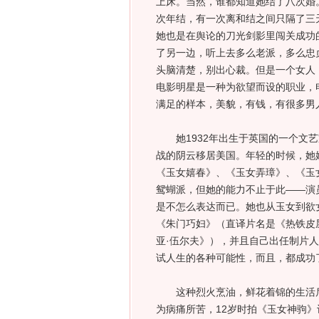
上床。当然，谁都知道她结了八次婚
次年结，有一次离和结之间只隔了三
她也是在舆论的刀光剑影里闯关成功
了另一边，听上去多么老派，多么忠
头脑清楚，别出心裁。但是一个女人
电影明星是一种为欲望而设的职业，
满足的样本，美貌，有钱，有很多男
她1932年出生于英国的一个文艺
战的阴云移居美国。年轻的时候，她
《玉女嬉春》、《玉女弄璋》、《玉
鸳蝴派，但她的能力不止于此——演
是不怎么表达而已。她也从玉女到欲
《朱门巧妇》（直译片名是《热铁皮
亚·伍尔夫》），并且自己出任制片
试人生的各种可能性，而且，都成功
这种烈火烹油，鲜花着锦的生活后
为病痛所苦，12岁时拍《玉女神驹