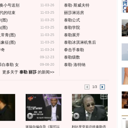
奏小号送别
泰勒·斯威夫特
11-03-26
代的结束
丽莎淋浴房
11-03-25
(图)
泰勒公式
11-03-25
(图)
泰勒学院
11-03-25
常青(图)
泰勒展开
11-03-25
象征(图)
泰勒冰淇淋机售后
11-03-25
传奇
拳击手泰勒
11-03-24
泰勒级数
09-12-23
莎白泰勒 女
泰勒·洛特纳
09-08-20
更多关于
泰勒 丽莎
的新闻>>
1/3
派瑞自编自导《我可以
利比里亚前总统泰勒否