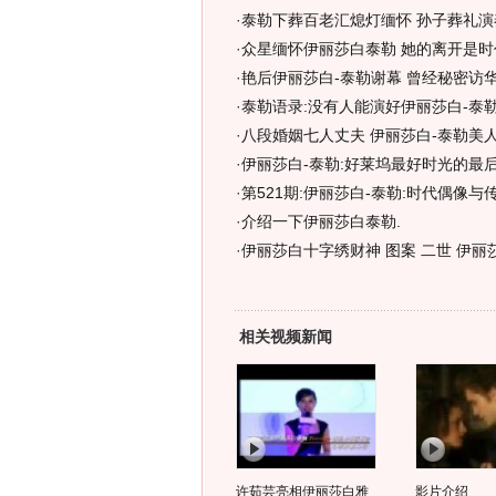
·
泰勒下葬百老汇熄灯缅怀 孙子葬礼演
·
众星缅怀伊丽莎白泰勒 她的离开是时
·
艳后伊丽莎白-泰勒谢幕 曾经秘密访华
·
泰勒语录:没有人能演好伊丽莎白-泰勒
·
八段婚姻七人丈夫 伊丽莎白-泰勒美人
·
伊丽莎白-泰勒:好莱坞最好时光的最后
·
第521期:伊丽莎白-泰勒:时代偶像与
·
介绍一下伊丽莎白泰勒.
·
伊丽莎白十字绣财神 图案 二世 伊丽
相关视频新闻
许茹芸亮相伊丽莎白雅
影片介绍