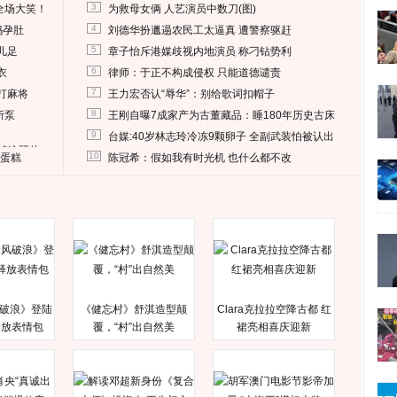
3
全场大笑！
为救母女俩 人艺演员中数刀(图)
4
妈孕肚
刘德华扮邋遢农民工太逼真 遭警察驱赶
5
儿足
章子怡斥港媒歧视内地演员 称刁钻势利
6
衣
律师：于正不构成侵权 只能道德谴责
7
打麻将
王力宏否认“辱华”：别给歌词扣帽子
8
所泵
王刚自曝7成家产为古董藏品：睡180年历史古床
9
台媒:40岁林志玲冷冻9颗卵子 全副武装怕被认出
删掉这照片
10
送蛋糕
陈冠希：假如我有时光机 也什么都不改
破浪》登陆
《健忘村》舒淇造型颠
Clara克拉拉空降古都 红
释放表情包
覆，“村”出自然美
裙亮相喜庆迎新