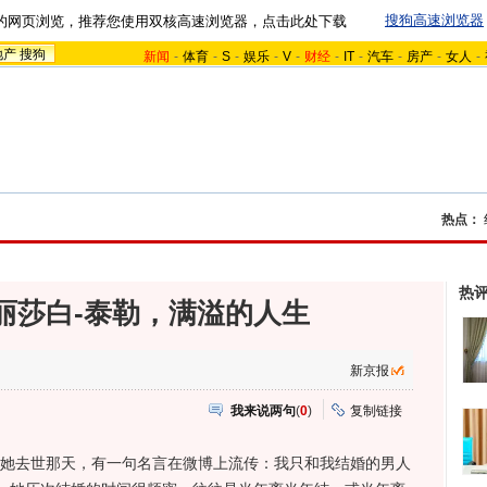
搜狗高速浏览器
的网页浏览，推荐您使用双核高速浏览器，点击此处下载
地产
搜狗
新闻
-
体育
-
S
-
娱乐
-
V
-
财经
-
IT
-
汽车
-
房产
-
女人
-
热点：
热
丽莎白-泰勒，满溢的人生
新京报
我来说两句
(
0
)
复制链接
她去世那天，有一句名言在微博上流传：我只和我结婚的男人