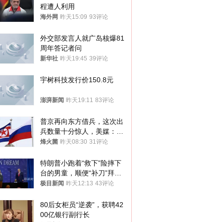
程遭人利用
海外网
昨天15:09
93评论
外交部发言人就广岛核爆81
周年答记者问
新华社
昨天19:45
39评论
宇树科技发行价150.8元
澎湃新闻
昨天19:11
83评论
普京再向东方借兵，这次出
兵数量十分惊人，美媒：俄
朝要动真格？
烽火菌
昨天08:30
31评论
特朗普小跑着“救下”险摔下
台的男童，顺便“补刀”拜
登：“我可不想他像拜登一
极目新闻
昨天12:13
43评论
样摔下来”
80后女柜员“逆袭”，获聘42
00亿银行副行长