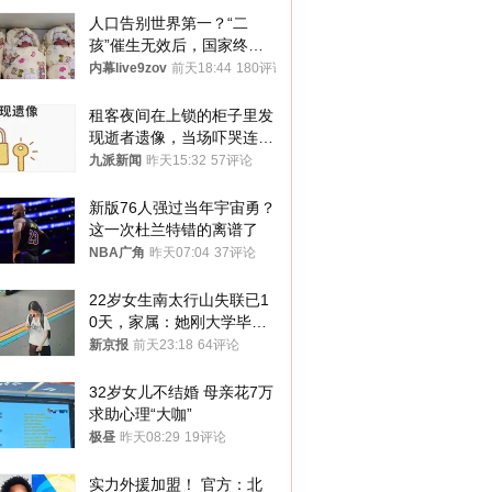
人口告别世界第一？“二
孩”催生无效后，国家终于
向住房出手了！
内幕live9zov
前天18:44
180评论
租客夜间在上锁的柜子里发
现逝者遗像，当场吓哭连夜
搬离，房东退还押金
九派新闻
昨天15:32
57评论
新版76人强过当年宇宙勇？
这一次杜兰特错的离谱了
NBA广角
昨天07:04
37评论
22岁女生南太行山失联已1
0天，家属：她刚大学毕业
想到山里旅行
新京报
前天23:18
64评论
32岁女儿不结婚 母亲花7万
求助心理“大咖”
极昼
昨天08:29
19评论
实力外援加盟！ 官方：北