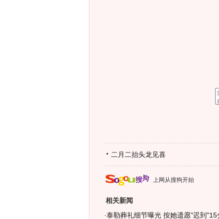
二月二抬头龙见喜
上网从搜狗开始
相关新闻
·
泰勒葬礼细节曝光 按她遗愿"迟到"15