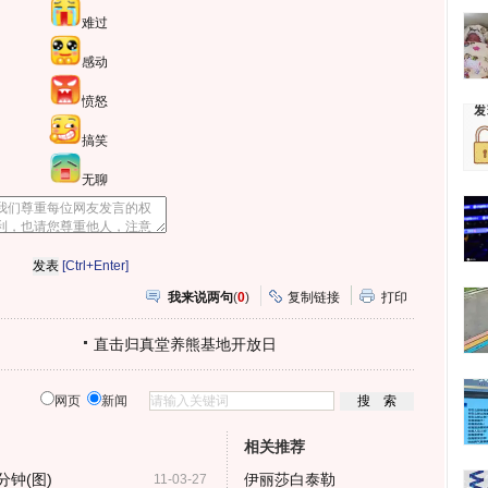
难过
感动
愤怒
搞笑
无聊
[Ctrl+Enter]
我来说两句
(
0
)
复制链接
打印
直击归真堂养熊基地开放日
网页
新闻
相关推荐
分钟(图)
伊丽莎白泰勒
11-03-27