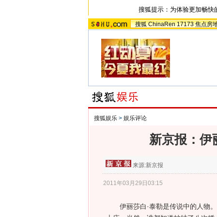
搜狐提示：为体验更加畅快
搜狐
ChinaRen
17173
焦点房
搜狐娱乐
>
娱乐评论
新京报：伊
来源:
新京报
2011年03月29日03:15
伊丽莎白·泰勒是传说中的人物。