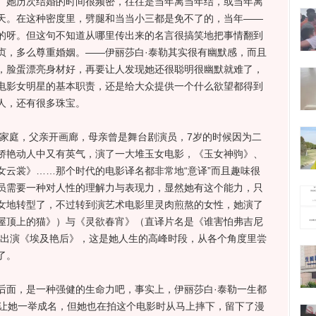
。她历次结婚的时间很频密，往往是当年离当年结，或当年离
天。在这种密度里，劈腿和当当小三都是免不了的，当年——
的呀。但这句不知道从哪里传出来的名言很搞笑地把事情翻到
贞，多么尊重婚姻。——伊丽莎白·泰勒其实很有幽默感，而且
，脸蛋漂亮身材好，再要让人发现她还很聪明很幽默就难了，
电影女明星的基本职责，还是给大众提供一个什么欲望都得到
人，还有很多珠宝。
家庭，父亲开画廊，母亲曾是舞台剧演员，7岁的时候因为二
娇艳动人中又有英气，演了一大堆玉女电影，《玉女神驹》、
女云裳》……那个时代的电影译名都非常地“意译”而且趣味很
员需要一种对人性的理解力与表现力，显然她有这个能力，只
女地转型了，不过转到演艺术电影里灵肉煎熬的女性，她演了
屋顶上的猫》）与《灵欲春宵》（直译片名是《谁害怕弗吉尼
人出演《埃及艳后》，这是她人生的高峰时段，从各个角度里尝
了。
面，是一种强健的生命力吧，事实上，伊丽莎白·泰勒一生都
》让她一举成名，但她也在拍这个电影时从马上摔下，留下了漫