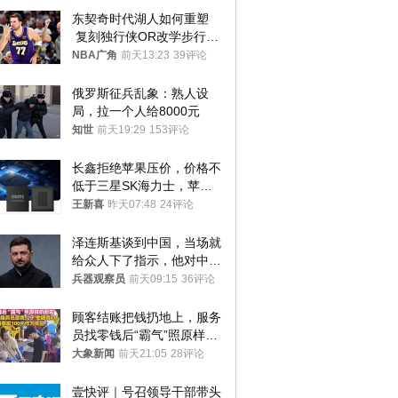
东契奇时代湖人如何重塑
 复刻独行侠OR改学步行
者？
NBA广角
前天13:23
39评论
俄罗斯征兵乱象：熟人设
局，拉一个人给8000元
知世
前天19:29
153评论
长鑫拒绝苹果压价，价格不
低于三星SK海力士，苹果
失去了议价权
王新喜
昨天07:48
24评论
泽连斯基谈到中国，当场就
给众人下了指示，他对中国
和中乌关系，显然又有了新
兵器观察员
前天09:15
36评论
的想法
顾客结账把钱扔地上，服务
员找零钱后“霸气”照原样扔
回去
大象新闻
前天21:05
28评论
壹快评｜号召领导干部带头