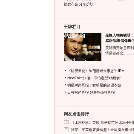
顿发布会 分享护肤..
王牌栏目
先锋人物黄晓明：
感谢低潮 偶像重
黄晓明开始意识到
情需要改变。……
《秘密天使》陈翔情迷金素恩YURA
NewFace张俪：不怕定型“物质女”
明星时尚周报：女明星的欲望衣橱
日韩时尚周报
好莱坞街拍周报
网友点击排行
1
《比利林恩》首映 章子怡范冰冰冯小刚
2
独家：买菜也要拗造型！金星携女逛街