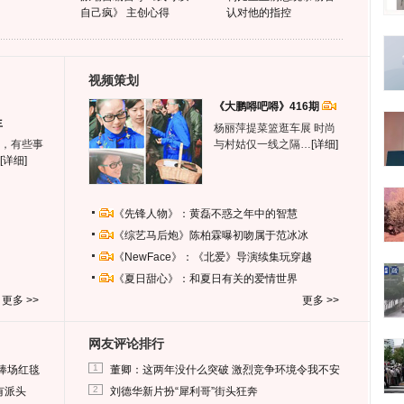
自己疯》 主创心得
认对他的指控
视频策划
《大鹏嘚吧嘚》416期
生
杨丽萍提菜篮逛车展 时尚
，有些事
与村姑仅一线之隔…
[详细]
[详细]
《先锋人物》：黄磊不惑之年中的智慧
《综艺马后炮》陈柏霖曝初吻属于范冰冰
《NewFace》：《北爱》导演续集玩穿越
《夏日甜心》：和夏日有关的爱情世界
更多 >>
更多 >>
网友评论排行
1
捧场红毯
董卿：这两年没什么突破 激烈竞争环境令我不安
2
有派头
刘德华新片扮“犀利哥”街头狂奔