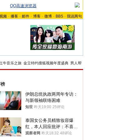
QQ高速浏览器
视频
-
播客
-
邮件
-
博客
-
微博
-
BBS
-
我说两句
红牛音乐之旅
金立特约搜狐视频年度盛典
男人帮
评榜
伊朗总统执政两周年专访：
与新领袖联络困难
知世
昨天19:00
25评论
泰国女公务员精致妆容爆
红，本人回应批评：不喜欢
就别看
观察者网
昨天18:32
48评论