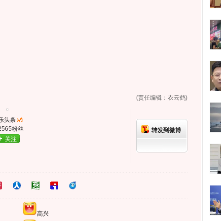
(责任编辑：衣云鹤)
乐头条
2565粉丝
转发到微博
关注
高兴