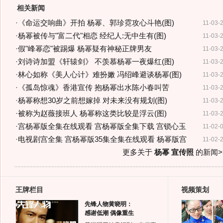
相关新闻
·
《命运交响曲》开拍 杨幂、郭珍霓攻心斗艳(图)
11-03-
·
杨幂被传与"富二代"相恋 经纪人:无中生有(图)
11-03-
·
假"峰幂恋"被踢爆 杨幂疑有神秘正牌男友
11-03-
·
刘诗诗加盟《轩辕剑》 不羡慕杨幂一夜爆红(图)
11-03-
·
林心如称《美人心计》难扮嫩 冯绍峰避谈杨幂(图)
11-03-
·
《孤岛惊魂》香港宣传 抱杨幂出水陈小春叫苦
11-03-
·
杨幂称想30岁之前想嫁掉 对未来没有规划(图)
11-03-
·
被称为赵薇接班人 杨幂称这类比较是浮云(图)
11-03-
·
宫杨幂版全集在线观看 宫杨幂版全集下载 宫锁心玉
11-02-
·
电视剧宫全集 宫杨幂版35集全集在线观看 杨幂版宫
11-02-
更多关于
杨幂 宣传照
的新闻>
王牌栏目
视频策划
先锋人物黄晓明：
感谢低潮 偶像重生