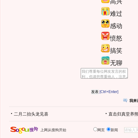
高兴
难过
感动
愤怒
搞笑
无聊
[Ctrl+Enter]
我来
二月二抬头龙见喜
直击归真堂养
上网从搜狗开始
网页
新闻