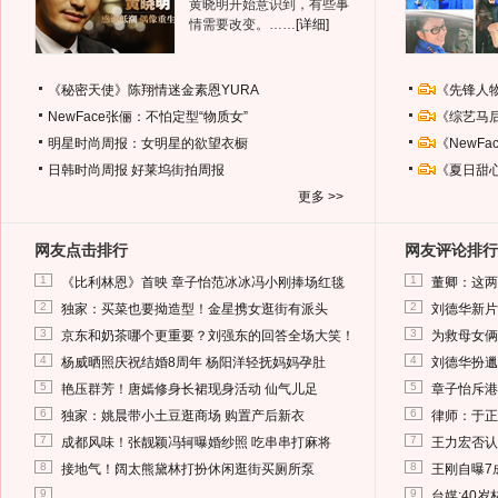
黄晓明开始意识到，有些事
情需要改变。……
[详细]
《秘密天使》陈翔情迷金素恩YURA
《先锋人
NewFace张俪：不怕定型“物质女”
《综艺马
明星时尚周报：女明星的欲望衣橱
《NewF
日韩时尚周报
好莱坞街拍周报
《夏日甜
更多 >>
网友点击排行
网友评论排行
1
1
《比利林恩》首映 章子怡范冰冰冯小刚捧场红毯
董卿：这两
2
2
独家：买菜也要拗造型！金星携女逛街有派头
刘德华新片
3
3
京东和奶茶哪个更重要？刘强东的回答全场大笑！
为救母女俩
4
4
杨威晒照庆祝结婚8周年 杨阳洋轻抚妈妈孕肚
刘德华扮邋
5
5
艳压群芳！唐嫣修身长裙现身活动 仙气儿足
章子怡斥港
6
6
独家：姚晨带小土豆逛商场 购置产后新衣
律师：于正
7
7
成都风味！张靓颖冯轲曝婚纱照 吃串串打麻将
王力宏否认
8
8
接地气！阔太熊黛林打扮休闲逛街买厕所泵
王刚自曝7
9
9
台媒:40