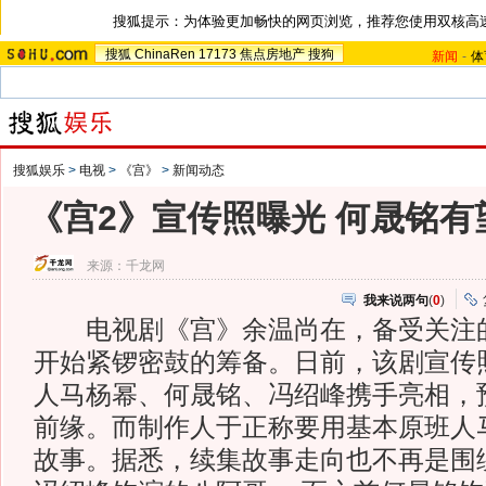
搜狐提示：为体验更加畅快的网页浏览，推荐您使用双核高
搜狐
ChinaRen
17173
焦点房地产
搜狗
新闻
-
体
搜狐娱乐
>
电视
>
《宫》
>
新闻动态
《宫2》宣传照曝光 何晟铭有
来源：
千龙网
我来说两句
(
0
)
电视剧《宫》余温尚在，备受关注的
开始紧锣密鼓的筹备。日前，该剧宣传
人马杨幂、何晟铭、冯绍峰携手亮相，
前缘。而制作人于正称要用基本原班人
故事。据悉，续集故事走向也不再是围