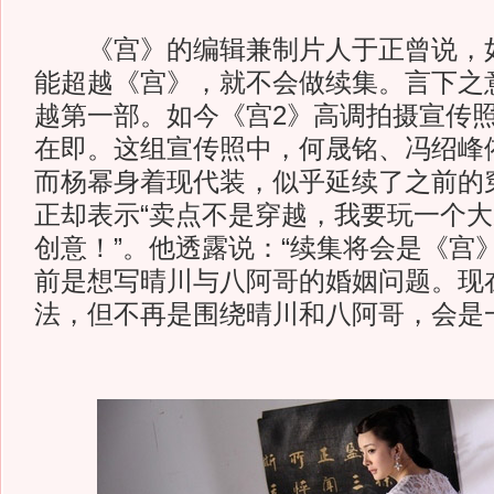
《宫》的编辑兼制片人于正曾说，如
能超越《宫》，就不会做续集。言下之
越第一部。如今《宫2》高调拍摄宣传
在即。这组宣传照中，何晟铭、冯绍峰
而杨幂身着现代装，似乎延续了之前的
正却表示“卖点不是穿越，我要玩一个
创意！”。他透露说：“续集将会是《宫
前是想写晴川与八阿哥的婚姻问题。现
法，但不再是围绕晴川和八阿哥，会是