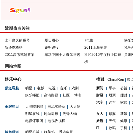
近期热点关注
永不磨灭的番号
夏日甜心
7电影
快乐
新还珠格格
姚明退役
2011上海车展
私募
2011高考试题答案
感动中国十大母亲评选
社区2010年度行业口碑
贵州
榜
网站地图
娱乐中心
搜狐
|
ChinaRen
|
焦
频道导航
|
明星
|
电影
|
电视
|
音乐
|
戏剧
新闻
|
军事
|
公益
|
|
娱乐播报
|
高清影视
|
社区
|
博客
财经
|
股票
|
理财
|
汽车
|
购车
|
家居
|
王牌栏目
|
大鹏嘚吧嘚
|
潮流实验室
|
大人物
|
明星在线
|
时尚周报
|
先锋人物
女人
|
母婴
|
新娘
|
|
电影评审团
|
电视收视榜
旅游
|
天气
|
健康
|
IT
|
数码
|
手机
|
特色频道
|
明星公益
|
好莱坞
|
香港电影