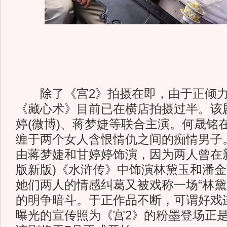
除了《宫2》拍摄在即，由于正倾力
《藏心术》目前已在横店拍摄过半。该
婷(微博)、蒋梦婕等联合主演。何晟铭
缠于两个女人含恨情仇之间的痴情男子
由蒋梦婕和甘婷婷饰演，因为两人曾在
版新版)《水浒传》中饰演林黛玉和潘
她们两人的情感纠葛又被戏称一场“林黛玉
的明争暗斗。于正作品不断，可谓好戏
曝光的宣传照为《宫2》的粉墨登场正