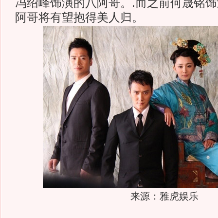
冯绍峰饰演的八阿哥。.而之前何晟铭
阿哥将有望抱得美人归。
来源：雅虎娱乐