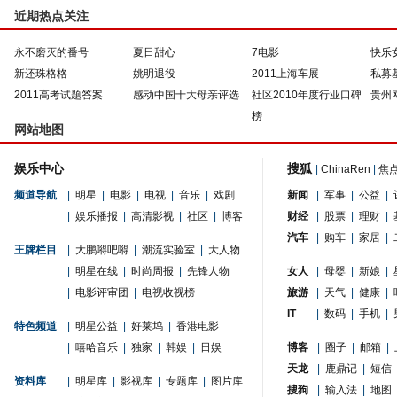
近期热点关注
永不磨灭的番号
夏日甜心
7电影
快乐
新还珠格格
姚明退役
2011上海车展
私募
2011高考试题答案
感动中国十大母亲评选
社区2010年度行业口碑
贵州
榜
网站地图
娱乐中心
搜狐
|
ChinaRen
|
焦
频道导航
|
明星
|
电影
|
电视
|
音乐
|
戏剧
新闻
|
军事
|
公益
|
|
娱乐播报
|
高清影视
|
社区
|
博客
财经
|
股票
|
理财
|
汽车
|
购车
|
家居
|
王牌栏目
|
大鹏嘚吧嘚
|
潮流实验室
|
大人物
|
明星在线
|
时尚周报
|
先锋人物
女人
|
母婴
|
新娘
|
|
电影评审团
|
电视收视榜
旅游
|
天气
|
健康
|
IT
|
数码
|
手机
|
特色频道
|
明星公益
|
好莱坞
|
香港电影
|
嘻哈音乐
|
独家
|
韩娱
|
日娱
博客
|
圈子
|
邮箱
|
天龙
|
鹿鼎记
|
短信
资料库
|
明星库
|
影视库
|
专题库
|
图片库
搜狗
|
输入法
|
地图