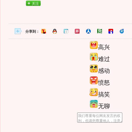
关注
分享到：
高兴
难过
感动
愤怒
搞笑
无聊