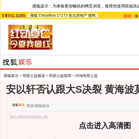
搜狐提示：为体验更加畅快的网页浏览，推荐您使用双核高
搜狐
ChinaRen
17173
焦点房地产
搜狗
新闻
-
体
搜狐娱乐
>
明星公益频道
>
明星公益新闻
>
内地明星公益
安以轩否认跟大S决裂 黄海波
来源:
搜狐娱乐
2011年03月28日01:45
点击进入高清图