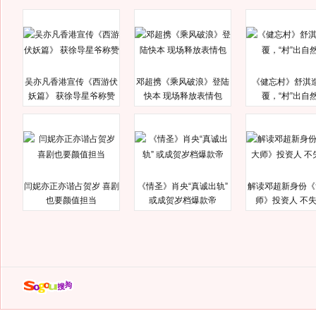
吴亦凡香港宣传《西游伏
邓超携《乘风破浪》登陆
《健忘村》舒淇
妖篇》 获徐导星爷称赞
快本 现场释放表情包
覆，“村”出自
闫妮亦正亦谐占贺岁 喜剧
《情圣》肖央“真诚出轨”
解读邓超新身份《
也要颜值担当
或成贺岁档爆款帝
师》投资人 不