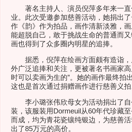
著名主持人、演员倪萍多年来一直
业。此次受邀参加慈善活动，她捐出了
作《韵》作为拍品，画作清新淡雅，画上
能超脱自己，敢于挑战生命的普通而又
画也得到了众多圈内明星的追捧。
据悉，倪萍在绘画方面颇有造诣，
外广泛追捧和关注，更被著名书画家高
时可以卖画为生的”。她的画作最终拍出
这也是首次通过捐赠画作进行慈善义拍
李小璐张伟欣母女为活动捐出了自
装，该服装用Dormeuil从60年代珍
而成，均为青花瓷镶纯银边，为慈善活
出了85万元的高价。