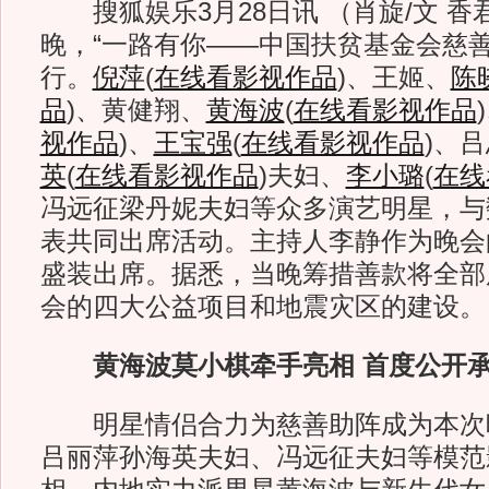
搜狐娱乐3月28日讯 （肖旋/文 香君
晚，“一路有你——中国扶贫基金会慈善
行。
倪萍
(
在线看影视作品
)
、王姬、
陈
品
)
、黄健翔、
黄海波
(
在线看影视作品
)
视作品
)
、
王宝强
(
在线看影视作品
)
、吕
英
(
在线看影视作品
)
夫妇、
李小璐
(
在线
冯远征梁丹妮夫妇等众多演艺明星，与
表共同出席活动。主持人李静作为晚会
盛装出席。据悉，当晚筹措善款将全部
会的四大公益项目和地震灾区的建设。
黄海波莫小棋牵手亮相 首度公开
明星情侣合力为慈善助阵成为本次
吕丽萍孙海英夫妇、冯远征夫妇等模范