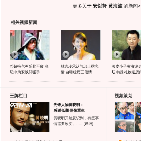
更多关于
安以轩 黄海波
的新闻>
相关视频新闻
邓超扮乞丐乐此不疲 张
林志玲承认与邱士楷恋
顽皮小子黄海波
纪中为安以轩暖手
情 自曝经历三段情
坛 特殊礼物送恩
王牌栏目
视频策划
先锋人物黄晓明：
感谢低潮 偶像重生
黄晓明开始意识到，有些事
情需要改变。……
[详细]