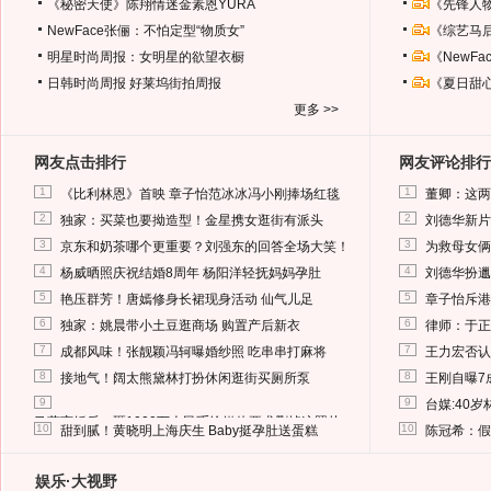
《秘密天使》陈翔情迷金素恩YURA
《先锋人
NewFace张俪：不怕定型“物质女”
《综艺马
明星时尚周报：女明星的欲望衣橱
《NewF
日韩时尚周报
好莱坞街拍周报
《夏日甜
更多 >>
网友点击排行
网友评论排行
1
1
《比利林恩》首映 章子怡范冰冰冯小刚捧场红毯
董卿：这两
2
2
独家：买菜也要拗造型！金星携女逛街有派头
刘德华新片
3
3
京东和奶茶哪个更重要？刘强东的回答全场大笑！
为救母女俩
4
4
杨威晒照庆祝结婚8周年 杨阳洋轻抚妈妈孕肚
刘德华扮邋
5
5
艳压群芳！唐嫣修身长裙现身活动 仙气儿足
章子怡斥港
6
6
独家：姚晨带小土豆逛商场 购置产后新衣
律师：于正
7
7
成都风味！张靓颖冯轲曝婚纱照 吃串串打麻将
王力宏否认
8
8
接地气！阔太熊黛林打扮休闲逛街买厕所泵
王刚自曝7
9
9
台媒:40
马蓉离婚后，砸1000万人民币给媒体要求删掉这照片
10
10
甜到腻！黄晓明上海庆生 Baby挺孕肚送蛋糕
陈冠希：假
娱乐·大视野