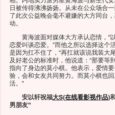
相。内地实力派男星黄海波与新生代女
日被传得沸沸扬扬。从未在公众场合一
了此次公益晚会毫不避嫌的大方同台，
动。
黄海波面对媒体大方承认恋情，“以
恋爱叫谈恋爱。”而他之所以选择这个
是因为扛不住了，“再扛就该说我装大尾
及好老公的标准时，他说道：“那要等到
指向了身边的莫小棋。他表示，爱情要
验，会和女友共同努力。而莫小棋也回
活。”
安以轩祝福
大S
(
在线看影视作品
)
男朋友”