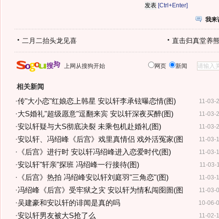
[Ctrl+Enter]
我来
二月二抬头龙见喜
直击归真堂养
上网从搜狗开始
网页
新闻
相关新闻
·
传"大小恋"红娘恋上韩星 安以轩李承铉曝恋情(图)
11-03-
·
大S婚礼"超级愿意"逗翻来宾 安以轩深夜买醉(图)
11-03-
·
安以轩疑与大S彻底决裂 未乘包机赴婚礼(图)
11-03-
·
安以轩、冯绍峰《后宫》戏里真情侣 戏外活冤家(图
11-03-
·
《后宫》进行时 安以轩冯绍峰进入恋爱时代(图)
11-03-
·
安以轩"轩亲"探班 冯绍峰一行接待(图)
11-03-
·
《后宫》热拍 冯绍峰安以轩刘庭羽"三角恋"(图)
11-03-
·
冯绍峰《后宫》受牢狱之灾 安以轩为情私闯囹圄(图
11-03-
·
吴建豪和安以轩的诽闻是真的吗
10-06-
·
安以轩男友被大S抢了么
11-02-