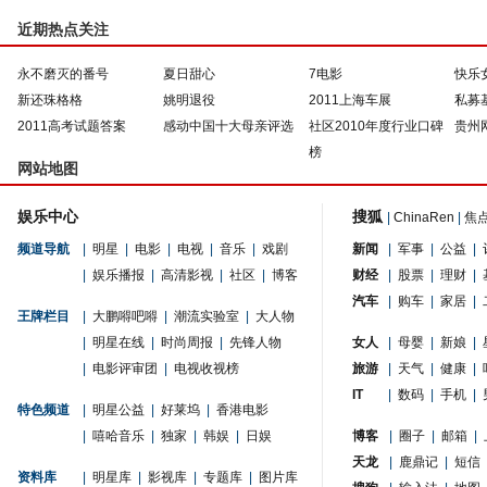
近期热点关注
永不磨灭的番号
夏日甜心
7电影
快乐
新还珠格格
姚明退役
2011上海车展
私募
2011高考试题答案
感动中国十大母亲评选
社区2010年度行业口碑
贵州
榜
网站地图
娱乐中心
搜狐
|
ChinaRen
|
焦
频道导航
|
明星
|
电影
|
电视
|
音乐
|
戏剧
新闻
|
军事
|
公益
|
|
娱乐播报
|
高清影视
|
社区
|
博客
财经
|
股票
|
理财
|
汽车
|
购车
|
家居
|
王牌栏目
|
大鹏嘚吧嘚
|
潮流实验室
|
大人物
|
明星在线
|
时尚周报
|
先锋人物
女人
|
母婴
|
新娘
|
|
电影评审团
|
电视收视榜
旅游
|
天气
|
健康
|
IT
|
数码
|
手机
|
特色频道
|
明星公益
|
好莱坞
|
香港电影
|
嘻哈音乐
|
独家
|
韩娱
|
日娱
博客
|
圈子
|
邮箱
|
天龙
|
鹿鼎记
|
短信
资料库
|
明星库
|
影视库
|
专题库
|
图片库