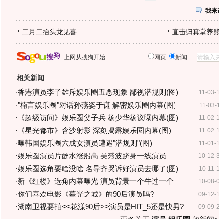
我来
二月二抬头龙见喜
直击归真堂养
上网从搜狗开始
网页
新闻
相关新闻
·
香港演员李子雄斥娱乐圈丑恶现象 鄙视潜规则(图)
11-03-
·
"楠言娱乐圈"对话孙燕姿于谦 解密娱乐圈内幕(图)
11-03-
·
《超级访问》娱乐圈父子兵 杨少华杨议曝内幕(图)
11-02-
·
《星光都市》含沙射影 深刻揭露娱乐圈内幕(图)
11-02-
·
曝韩国娱乐圈六成女演员遭遇"潜规则"(图)
11-01-
·
娱乐圈演员片酬水涨船高 吴秀波跻身一线演员
10-12-
·
娱乐圈选角要啥没啥 名导齐哭诉好演员去哪了(图)
10-11-
·
新《红楼》选角内幕曝光 演员背景一个牛过一个
10-08-
·
你们喜欢电影《暮光之城》的90后演员吗?
09-12-
·
湖南卫视要拍<<花漾90后>>演员是HIT_5还是快男?
09-09-