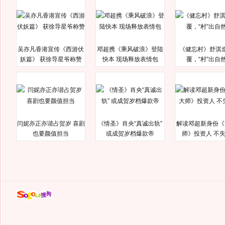
吴亦凡香港宣传《西游伏
邓超携《乘风破浪》登陆
《健忘村》舒淇
妖篇》 获徐导星爷称赞
快本 现场释放表情包
覆，“村”出自
闫妮亦正亦谐占贺岁 喜剧
《情圣》肖央“真诚出轨”
解读邓超新身份《
也要颜值担当
或成贺岁档爆款帝
师》投资人 不