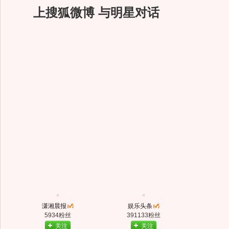
上搜狐微博 与明星对话
潇湘晨报
娱乐头条
5934粉丝
391133粉丝
关注
关注