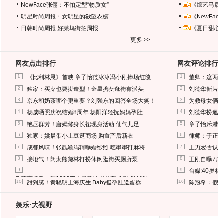
NewFace张俪：不怕定型“物质女”
《综艺马
明星时尚周报：女明星的欲望衣橱
《NewF
日韩时尚周报
好莱坞街拍周报
《夏日甜
更多 >>
网友点击排行
网友评论排行
1
1
《比利林恩》首映 章子怡范冰冰冯小刚捧场红毯
董卿：这两
2
2
独家：买菜也要拗造型！金星携女逛街有派头
刘德华新片
3
3
京东和奶茶哪个更重要？刘强东的回答全场大笑！
为救母女俩
4
4
杨威晒照庆祝结婚8周年 杨阳洋轻抚妈妈孕肚
刘德华扮邋
5
5
艳压群芳！唐嫣修身长裙现身活动 仙气儿足
章子怡斥港
6
6
独家：姚晨带小土豆逛商场 购置产后新衣
律师：于正
7
7
成都风味！张靓颖冯轲曝婚纱照 吃串串打麻将
王力宏否认
8
8
接地气！阔太熊黛林打扮休闲逛街买厕所泵
王刚自曝7
9
9
台媒:40
马蓉离婚后，砸1000万人民币给媒体要求删掉这照片
10
10
甜到腻！黄晓明上海庆生 Baby挺孕肚送蛋糕
陈冠希：假
娱乐·大视野