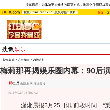
搜狐提示：为体验更加畅快的网页浏览，推荐您使用双核高
搜狐
ChinaRen
17173
焦点房地产
搜狗
新闻
-
体
搜狐娱乐
>
八卦频道
>
内地八卦
梅莉那再揭娱乐圈内幕：90后
来源:
红网-潇湘晨报
2011年03月25日07:02
潇湘晨报3月25日讯 前段时间，“梨