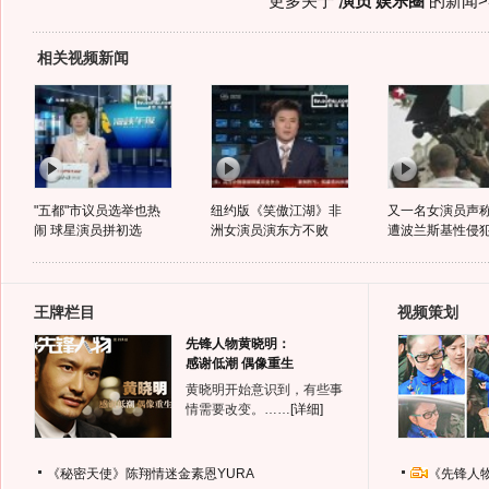
更多关于
演员 娱乐圈
的新闻>
相关视频新闻
"五都"市议员选举也热
纽约版《笑傲江湖》非
又一名女演员声
闹 球星演员拼初选
洲女演员演东方不败
遭波兰斯基性侵
王牌栏目
视频策划
先锋人物黄晓明：
感谢低潮 偶像重生
黄晓明开始意识到，有些事
情需要改变。……
[详细]
《秘密天使》陈翔情迷金素恩YURA
《先锋人