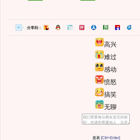
分享到：
高兴
难过
感动
愤怒
搞笑
无聊
[Ctrl+Enter]