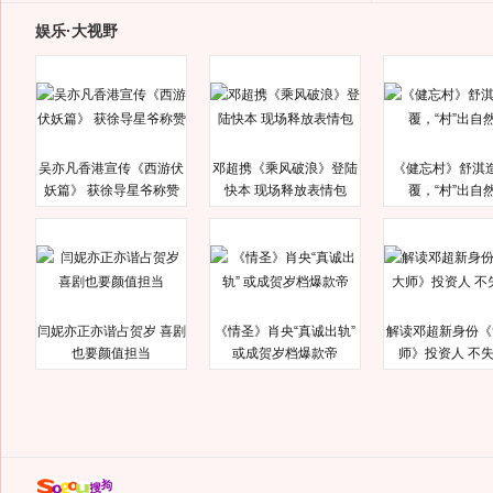
娱乐·大视野
吴亦凡香港宣传《西游伏
邓超携《乘风破浪》登陆
《健忘村》舒淇
妖篇》 获徐导星爷称赞
快本 现场释放表情包
覆，“村”出自
闫妮亦正亦谐占贺岁 喜剧
《情圣》肖央“真诚出轨”
解读邓超新身份《
也要颜值担当
或成贺岁档爆款帝
师》投资人 不