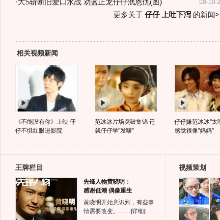
·
大S斩断旧爱口水战 劝蓝正龙仔仔泯恩仇(图)
08-10-
更多关于
仔仔 上吐下泻
的新闻>
相关视频新闻
《不能没有你》上映 仔
范冰冰片场突破集锦 迁
仔仔嫌范冰冰"太
仔不惧红眼进影院
就仔仔学"发嗲"
感觉很像"妈妈"
王牌栏目
视频策划
先锋人物黄晓明：
感谢低潮 偶像重生
黄晓明开始意识到，有些事
情需要改变。……
[详细]