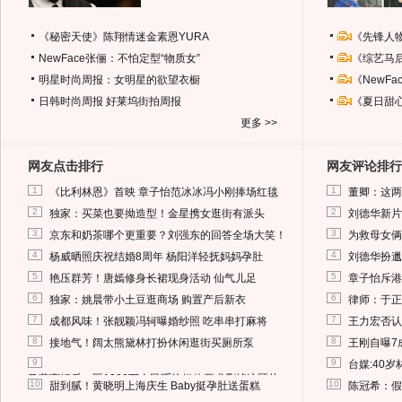
《秘密天使》陈翔情迷金素恩YURA
《先锋人
NewFace张俪：不怕定型“物质女”
《综艺马
明星时尚周报：女明星的欲望衣橱
《NewF
日韩时尚周报
好莱坞街拍周报
《夏日甜
更多 >>
网友点击排行
网友评论排行
1
1
《比利林恩》首映 章子怡范冰冰冯小刚捧场红毯
董卿：这两
2
2
独家：买菜也要拗造型！金星携女逛街有派头
刘德华新片
3
3
京东和奶茶哪个更重要？刘强东的回答全场大笑！
为救母女俩
4
4
杨威晒照庆祝结婚8周年 杨阳洋轻抚妈妈孕肚
刘德华扮邋
5
5
艳压群芳！唐嫣修身长裙现身活动 仙气儿足
章子怡斥港
6
6
独家：姚晨带小土豆逛商场 购置产后新衣
律师：于正
7
7
成都风味！张靓颖冯轲曝婚纱照 吃串串打麻将
王力宏否认
8
8
接地气！阔太熊黛林打扮休闲逛街买厕所泵
王刚自曝7
9
9
台媒:40
马蓉离婚后，砸1000万人民币给媒体要求删掉这照片
10
10
甜到腻！黄晓明上海庆生 Baby挺孕肚送蛋糕
陈冠希：假