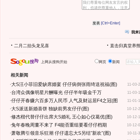
[Ctrl+Enter]
我来
二月二抬头龙见喜
直击归真堂养
上网从搜狗开始
网页
新闻
相关新闻
·
大S汪小菲旧爱缺席婚宴 仔仔病倒张雨绮送祝福(图)
11-03-
·
台湾众偶像明星片酬曝光 仔仔半年吸金千万
11-03-
·
仔仔开春赚六百多万人民币 人气及财运居F4之冠(图
11-01-
·
大S派送新婚喜饼 独缺前男友仔仔(图)
10-12-
·
修杰楷代替仔仔出席大S婚礼 王心如心仪葛优(图)
10-12-
·
兔年春晚周董不来了 F4能否重组要看仔仔档期
10-12-
·
萧敬腾引领音乐狂潮 仔仔遗忘大S另结"新欢"(图)
10-11-