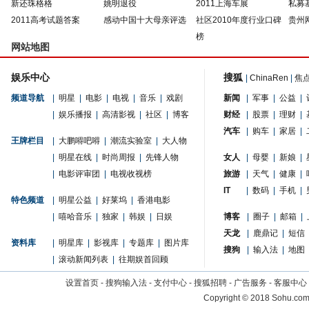
新还珠格格
姚明退役
2011上海车展
私募
2011高考试题答案
感动中国十大母亲评选
社区2010年度行业口碑
贵州
榜
网站地图
娱乐中心
搜狐
|
ChinaRen
|
焦
频道导航
|
明星
|
电影
|
电视
|
音乐
|
戏剧
新闻
|
军事
|
公益
|
|
娱乐播报
|
高清影视
|
社区
|
博客
财经
|
股票
|
理财
|
汽车
|
购车
|
家居
|
王牌栏目
|
大鹏嘚吧嘚
|
潮流实验室
|
大人物
|
明星在线
|
时尚周报
|
先锋人物
女人
|
母婴
|
新娘
|
|
电影评审团
|
电视收视榜
旅游
|
天气
|
健康
|
IT
|
数码
|
手机
|
特色频道
|
明星公益
|
好莱坞
|
香港电影
|
嘻哈音乐
|
独家
|
韩娱
|
日娱
博客
|
圈子
|
邮箱
|
天龙
|
鹿鼎记
|
短信
资料库
|
明星库
|
影视库
|
专题库
|
图片库
搜狗
|
输入法
|
地图
|
滚动新闻列表
|
往期娱首回顾
设置首页
-
搜狗输入法
-
支付中心
-
搜狐招聘
-
广告服务
-
客服中心
Copyright
©
2018 Sohu.com 