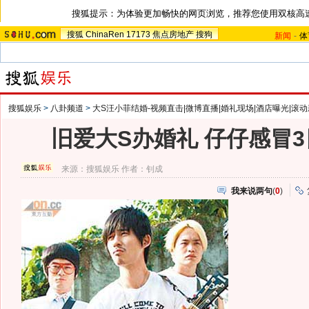
搜狐提示：为体验更加畅快的网页浏览，推荐您使用双核高
搜狐
ChinaRen
17173
焦点房地产
搜狗
新闻
-
体
搜狐娱乐
>
八卦频道
>
大S汪小菲结婚-视频直击|微博直播|婚礼现场|酒店曝光|滚动
旧爱大S办婚礼 仔仔感冒
来源：
搜狐娱乐
作者：钊成
我来说两句
(
0
)