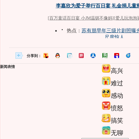
分享到：
新闻表情
高兴
难过
感动
愤怒
搞笑
无聊