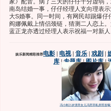
家》配音。病了三天的仔仔十分虚弱，
南岛结婚一事，仔仔经理人支向理表示
大S婚事。同一时间，有网民却踢爆仔
阎娜佩戴上情侣颈链，猜测二人恋上。
蓝正龙亦透过经理人表示祝福一对新人