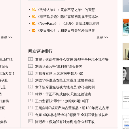
《先锋人物》：黄磊不惑之年中的智慧
《综艺马后炮》陈柏霖曝初吻属于范冰冰
《NewFace》：《北爱》导演续集玩穿越
《夏日甜心》：和夏日有关的爱情世界
更多 >>
更多 >>
网友评论排行
1
捧场红毯
董卿：这两年没什么突破 激烈竞争环境令我不安
2
有派头
刘德华新片扮“犀利哥”街头狂奔
3
全场大笑！
为救母女俩 人艺演员中数刀(图)
4
妈孕肚
刘德华扮邋遢农民工太逼真 遭警察驱赶
5
儿足
章子怡斥港媒歧视内地演员 称刁钻势利
6
衣
律师：于正不构成侵权 只能道德谴责
7
打麻将
王力宏否认“辱华”：别给歌词扣帽子
8
所泵
王刚自曝7成家产为古董藏品：睡180年历史古床
9
台媒:40岁林志玲冷冻9颗卵子 全副武装怕被认出
删掉这照片
10
送蛋糕
陈冠希：假如我有时光机 也什么都不改