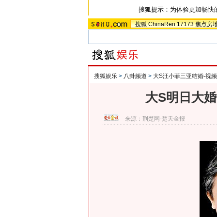
搜狐提示：为体验更加畅快
搜狐
ChinaRen
17173
焦点房
搜狐娱乐
>
八卦频道
>
大S汪小菲三亚结婚-视频
大S明日大婚
来源：
荆楚网-楚天金报