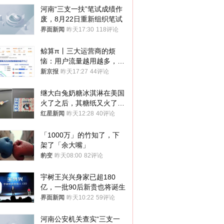
河南“三支一扶”笔试成绩作
废，8月22日重新组织笔试
界面新闻
昨天17:30
118评论
鲸算π丨三大运营商的烦
恼：用户流量越用越多，收
入却越来越少
新京报
昨天17:27
44评论
继大白兔奶糖冰淇淋在美国
火了之后，其糖纸又火了！
海外博主盛赞：平面设计经
红星新闻
昨天12:28
40评论
典之作
「1000万」的竹知了，下
架了「余大嘴」
豹变
昨天08:00
82评论
宇树王兴兴身家已超180
亿，一批90后新贵也将诞生
界面新闻
昨天10:22
59评论
河南公安机关查实“三支一