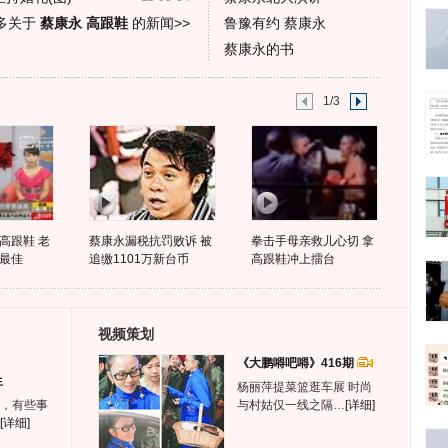
多关于
蔡康永 高跟鞋
的新闻>>
鲁豫有约 蔡康永
蔡康永的书
1/3
高跟鞋 老
蔡康永漏税抗罚败诉 被
拳击手母亲救儿心切 拿
最佳
追缴1101万新台币
高跟鞋冲上擂台
视频策划
《大鹏嘚吧嘚》416期
生
杨丽萍提菜篮逛车展 时尚
，有些事
与村姑仅一线之隔…
[详细]
[详细]