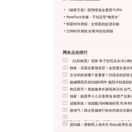
《秘密天使》陈翔情迷金素恩YURA
NewFace张俪：不怕定型“物质女”
明星时尚周报：女明星的欲望衣橱
日韩时尚周报
好莱坞街拍周报
网友点击排行
1
《比利林恩》首映 章子怡范冰冰冯小刚
2
独家：买菜也要拗造型！金星携女逛街
3
京东和奶茶哪个更重要？刘强东的回答
4
杨威晒照庆祝结婚8周年 杨阳洋轻抚妈
5
艳压群芳！唐嫣修身长裙现身活动 仙气
6
独家：姚晨带小土豆逛商场 购置产后新
7
成都风味！张靓颖冯轲曝婚纱照 吃串串
8
接地气！阔太熊黛林打扮休闲逛街买厕
9
马蓉离婚后，砸1000万人民币给媒体要求
10
甜到腻！黄晓明上海庆生 Baby挺孕肚