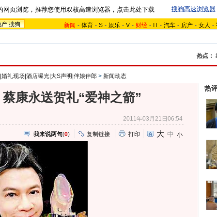
搜狗高速浏览器
的网页浏览，推荐您使用双核高速浏览器，点击此处下载
地产
搜狗
新闻
-
体育
-
S
-
娱乐
-
V
-
财经
-
IT
-
汽车
-
房产
-
女人
-
热点：
|婚礼现场|酒店曝光|大S声明|伴娘伴郎
>
新闻动态
热
 蔡康永送贺礼“爱神之箭”
2011年03月21日06:54
大
中
我来说两句
(
0
)
复制链接
打印
小