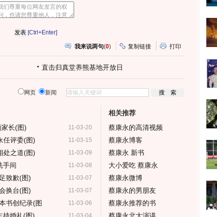
[Ctrl+Enter]
我来说两句
(
0
)
复制链接
打印
直击归真堂养熊基地开放日
网页
新闻
相关推荐
家长(图)
蔡康永的高清视频
11-03-20
永任评委(图)
蔡康永博客
11-03-15
处之道(图)
蔡康永 新书
11-03-09
洗手间
大小爱吃 蔡康永
11-03-08
致歉(图)
蔡康永微博
11-03-07
会换台(图)
蔡康永的男朋友
11-03-07
本书创纪录(图
蔡康永推荐的书
11-03-06
持婚礼(图)
蔡康永北大演讲
11-03-04