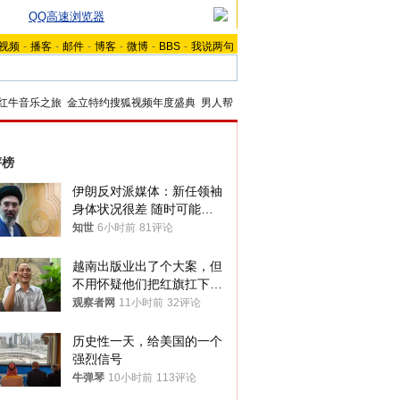
QQ高速浏览器
视频
-
播客
-
邮件
-
博客
-
微博
-
BBS
-
我说两句
红牛音乐之旅
金立特约搜狐视频年度盛典
男人帮
评榜
伊朗反对派媒体：新任领袖
身体状况很差 随时可能离
世
知世
6小时前
81评论
越南出版业出了个大案，但
不用怀疑他们把红旗扛下去
的决心
观察者网
11小时前
32评论
历史性一天，给美国的一个
强烈信号
牛弹琴
10小时前
113评论