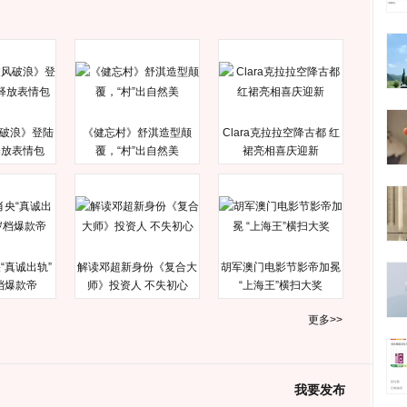
破浪》登陆
《健忘村》舒淇造型颠
Clara克拉拉空降古都 红
释放表情包
覆，“村”出自然美
裙亮相喜庆迎新
“真诚出轨”
解读邓超新身份《复合大
胡军澳门电影节影帝加冕
档爆款帝
师》投资人 不失初心
“上海王”横扫大奖
更多>>
我要发布