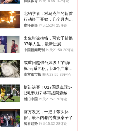
八强
搜狐体育
昨天18:45
102评论
北约学者：对乌克兰的斩首
行动终于开始，几个月内乌
将投降
虚怀论语
昨天15:34
25评论
出生时被抱错，两女子错换
37年人生，最新进展
中国新闻周刊
昨天21:50
20评论
或重回超强台风级！“白海
豚”云系面积，比6个广东还
大！深圳官方：注意这件事
南方都市报
昨天23:55
39评论
挺进决赛！U17国足点球3-
1河床U17 将再战阿森纳
射门中国
昨天21:57
70评论
官方发文，一把手带头休
假，最不内卷的省掀桌子了
智谷趋势
昨天15:32
28评论