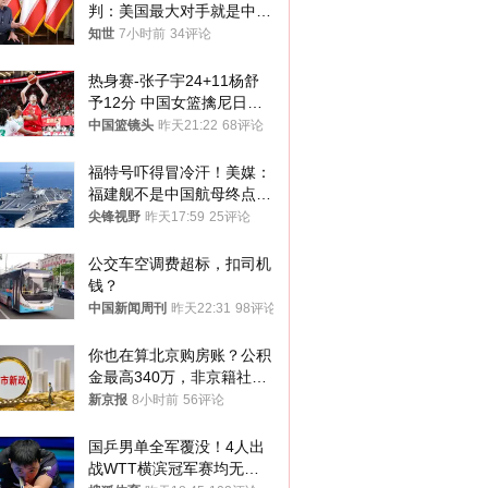
判：美国最大对手就是中
国，但他们也在对话
知世
7小时前
34评论
热身赛-张子宇24+11杨舒
予12分 中国女篮擒尼日利
亚
中国篮镜头
昨天21:22
68评论
福特号吓得冒冷汗！美媒：
福建舰不是中国航母终点，
而是新起点！
尖锋视野
昨天17:59
25评论
公交车空调费超标，扣司机
钱？
中国新闻周刊
昨天22:31
98评论
你也在算北京购房账？公积
金最高340万，非京籍社保
1年
新京报
8小时前
56评论
国乒男单全军覆没！4人出
战WTT横滨冠军赛均无缘