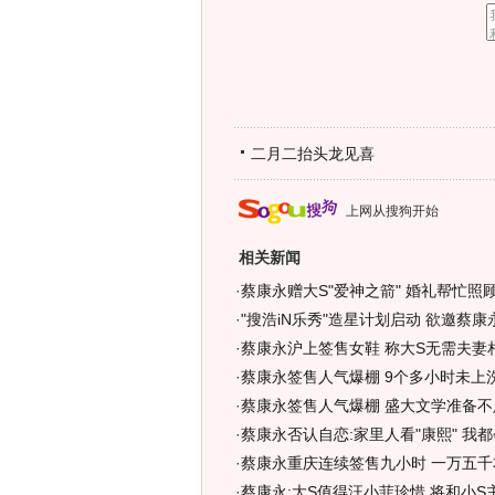
二月二抬头龙见喜
上网从搜狗开始
相关新闻
·
蔡康永赠大S"爱神之箭" 婚礼帮忙照顾
·
"搜浩iN乐秀"造星计划启动 欲邀蔡康
·
蔡康永沪上签售女鞋 称大S无需夫妻相
·
蔡康永签售人气爆棚 9个多小时未上
·
蔡康永签售人气爆棚 盛大文学准备不足
·
蔡康永否认自恋:家里人看"康熙" 我都
·
蔡康永重庆连续签售九小时 一万五千
·
蔡康永:大S值得汪小菲珍惜 将和小S主