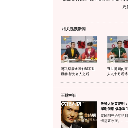
更
相关视频新闻
冯巩蔡康永等影星家世
逛世博园勿穿
显赫 都为名人之后
人九十月观博
王牌栏目
先锋人物黄晓明：
感谢低潮 偶像重
黄晓明开始意识到
情需要改变。……