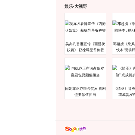
娱乐·大视野
吴亦凡香港宣传《西游伏
邓超携《乘风
妖篇》 获徐导星爷称赞
快本 现场
闫妮亦正亦谐占贺岁 喜剧
《情圣》肖央
也要颜值担当
或成贺岁