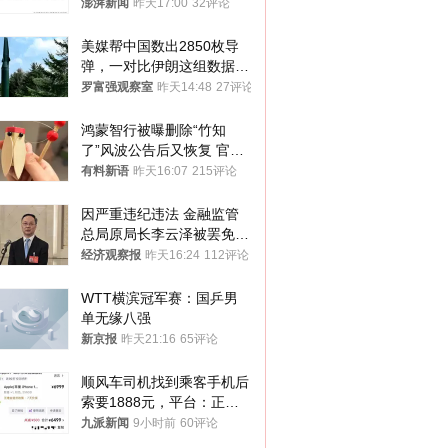
政辅导员
澎湃新闻
昨天17:00
32评论
美媒帮中国数出2850枚导
弹，一对比伊朗这组数据，
发现出大事了
罗富强观察室
昨天14:48
27评论
鸿蒙智行被曝删除“竹知
了”风波公告后又恢复 官媒
曾力挺：劝华为要大度的，
有料新语
昨天16:07
215评论
你们适不适合？
因严重违纪违法 金融监管
总局原局长李云泽被罢免全
国人大代表
经济观察报
昨天16:24
112评论
WTT横滨冠军赛：国乒男
单无缘八强
新京报
昨天21:16
65评论
顺风车司机找到乘客手机后
索要1888元，平台：正和
司机沟通协商
九派新闻
9小时前
60评论