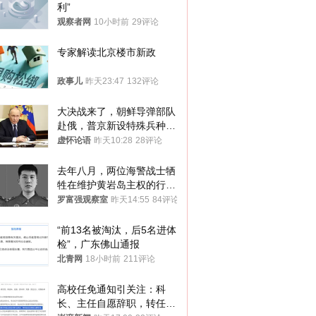
利”
观察者网
10小时前
29评论
专家解读北京楼市新政
政事儿
昨天23:47
132评论
大决战来了，朝鲜导弹部队
赴俄，普京新设特殊兵种，
76岁老将扛旗
虚怀论语
昨天10:28
28评论
去年八月，两位海警战士牺
牲在维护黄岩岛主权的行动
中
罗富强观察室
昨天14:55
84评论
“前13名被淘汰，后5名进体
检”，广东佛山通报
北青网
18小时前
211评论
高校任免通知引关注：科
长、主任自愿辞职，转任思