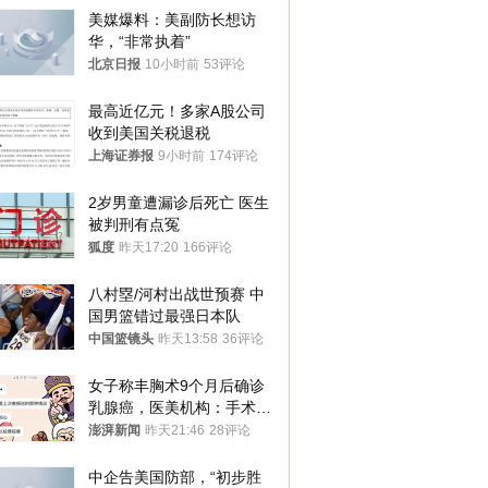
美媒爆料：美副防长想访
华，“非常执着”
北京日报
10小时前
53评论
最高近亿元！多家A股公司
收到美国关税退税
上海证券报
9小时前
174评论
2岁男童遭漏诊后死亡 医生
被判刑有点冤
狐度
昨天17:20
166评论
八村塁/河村出战世预赛 中
国男篮错过最强日本队
中国篮镜头
昨天13:58
36评论
女子称丰胸术9个月后确诊
乳腺癌，医美机构：手术不
可能引发癌症，建议走司法
澎湃新闻
昨天21:46
28评论
途径
中企告美国防部，“初步胜