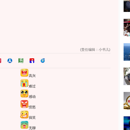
(责任编辑：小书儿)
高兴
难过
感动
愤怒
搞笑
无聊