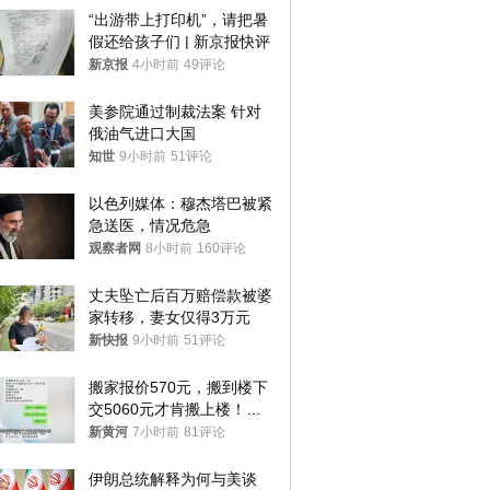
“出游带上打印机”，请把暑
假还给孩子们 | 新京报快评
新京报
4小时前
49评论
美参院通过制裁法案 针对
俄油气进口大国
知世
9小时前
51评论
以色列媒体：穆杰塔巴被紧
急送医，情况危急
观察者网
8小时前
160评论
丈夫坠亡后百万赔偿款被婆
家转移，妻女仅得3万元
新快报
9小时前
51评论
搬家报价570元，搬到楼下
交5060元才肯搬上楼！女
子傻眼了……
新黄河
7小时前
81评论
伊朗总统解释为何与美谈