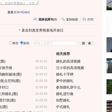
[Ctrl+Enter]
我来说两句
(
0
)
复制链接
打印
直击归真堂养熊基地开放日
网页
新闻
相关推荐
图)
婚礼的高清视频
10-12-21
安保升级
汪小菲的高清视频
11-03-21
婉拒媒体(图)
婚礼十字绣
11-03-21
留点空间(图)
梦中的婚礼
11-03-20
齐封口
参加婚礼穿什么
11-03-16
持婚礼(图)
婚礼进行曲
11-03-04
受打扰(图)
别墅婚礼
11-03-02
(图)
中式婚礼
11-03-01