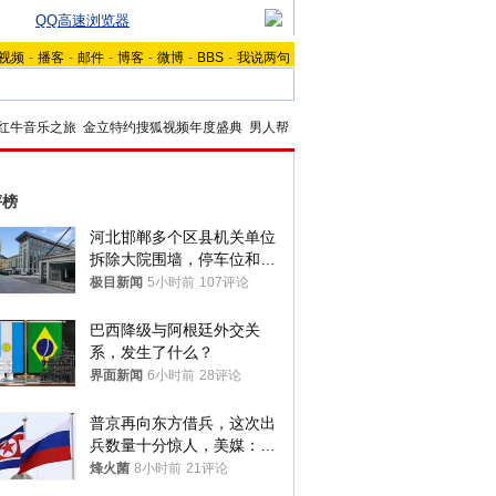
QQ高速浏览器
视频
-
播客
-
邮件
-
博客
-
微博
-
BBS
-
我说两句
红牛音乐之旅
金立特约搜狐视频年度盛典
男人帮
评榜
河北邯郸多个区县机关单位
拆除大院围墙，停车位和厕
所免费开放，当地多部门回
极目新闻
5小时前
107评论
应
巴西降级与阿根廷外交关
系，发生了什么？
界面新闻
6小时前
28评论
普京再向东方借兵，这次出
兵数量十分惊人，美媒：俄
朝要动真格？
烽火菌
8小时前
21评论