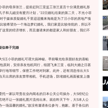
菲的母亲张兰，提前赶到三亚监工张兰直言十分满意婚礼形
儿子和儿媳没有蜜月计划，“22日婚礼结束的第二天，不光小菲
过对于媒体质疑婚礼千里迢迢搬来海南是为了汪小菲的房地产项
媳比较希望办一个海边梦幻婚礼，我们家是比较传统的，所以不
了这里的经济增长，而且邀请来的都是家人和好朋友，我们不
疑似奉子完婚
S汪小菲的婚礼可谓大搞神秘。早前曝光给亲朋好友的喜帖
4包原则，安排亲友包机同行，组团飞来三亚，临到大婚之日甚
举行地等细节，保密工作绝对到家。此外，还有消息传出大S
当天出席的亲友禁带相机、手机进场，防堵婚礼画面被发上微
托一家以苛责在业内闻名的日本公关公司操办，大S经纪公
言绝不让一张婚礼图片流传出来。就在昨天下午，大S本人公
办一场温馨的婚礼,“故没有邀请各位参与，抱歉。基于各位的