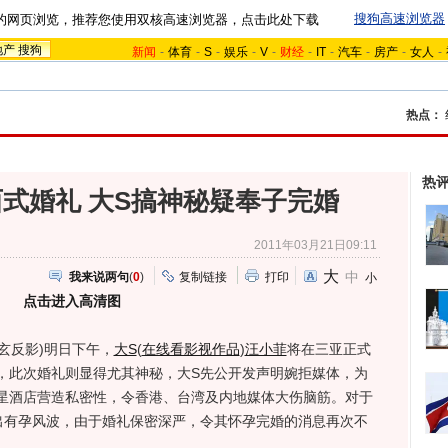
搜狗高速浏览器
的网页浏览，推荐您使用双核高速浏览器，点击此处下载
地产
搜狗
新闻
-
体育
-
S
-
娱乐
-
V
-
财经
-
IT
-
汽车
-
房产
-
女人
-
热点：
热
西式婚礼 大S搞神秘疑奉子完婚
2011年03月21日09:11
大
中
我来说两句
(
0
)
复制链接
打印
小
点击进入高清图
玄反影)明日下午，
大S
(
在线看影视作品
)
汪小菲
将在三亚正式
，此次婚礼则显得尤其神秘，大S先公开发声明婉拒媒体，为
星酒店营造私密性，令香港、台湾及内地媒体大伤脑筋。对于
出有孕风波，由于婚礼保密深严，令其怀孕完婚的消息再次不