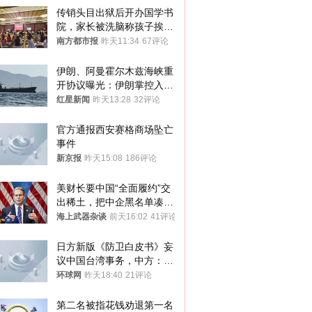
传销头目出狱后开办国学书
院，家长被洗脑称孩子挨打
才有效果
南方都市报
昨天11:34
67评论
伊朗、阿曼霍尔木兹海峡重
开协议曝光：伊朗掌控入湾
航道，与阿曼平分“服务费”
红星新闻
昨天13:28
32评论
官方通报西安赛格商场坠亡
事件
新京报
昨天15:08
186评论
美财长要中国“全面履约”交
出稀土，把中企黑名单凑到
187家，中方做最坏打算
海上武器杂谈
前天16:02
41评论
日方新版《防卫白皮书》妄
议中国台湾事务，中方：强
烈不满、坚决反对，已向日
环球网
昨天18:40
21评论
方严正交涉
第二名被指花钱劝退第一名 