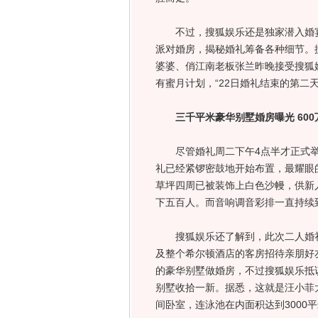
不过，搜狐娱乐还是独家潜入婚宴
派对婚房，揭秘婚礼筹备各种细节。
婆婆、俏江南老板张兰昨晚接受搜狐
有蜜月计划，“22日婚礼结束的第二
三千平米豪华别墅婚房曝光 600
尽管婚礼周二下午4点半才正式举
礼已经紧锣密鼓地开始布置，最耀眼
草坪四周已被装饰上白色沙幔，供新
下五百人。而音响调音彩排一直持续
搜狐娱乐还了解到，此次二人婚礼费
及整个希尔顿酒店的客房招待亲朋好友
的豪华别墅做婚房，不过搜狐娱乐抵
别墅收拾一新。据悉，这就是汪小菲大S
间卧室，连泳池在内面积达到3000平