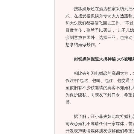
搜狐娱乐还在酒店独家采访到汪小
式，在接受搜狐娱乐专访大方透露称
和大S,我们都要便飞回去工作。”不
目做宣传，张兰予以否认，“儿子儿
会刻意放在国外，选择三亚，也拉动
想拿结婚做炒作。”
封锁媒体报道大搞神秘 大S被曝
相比去年闪电婚恋的高调大方，大
仅注明“包吃、包喝、包住、包交通”
至依旧有不少获邀请的宾客不知婚礼
为保护隐私，向亲友下封口令，希望
博。
据了解，汪小菲夫妇此次将婚礼委
司表态婚礼不邀请任何一家媒体，誓
开发表声明请媒体朋友谅解他们希望