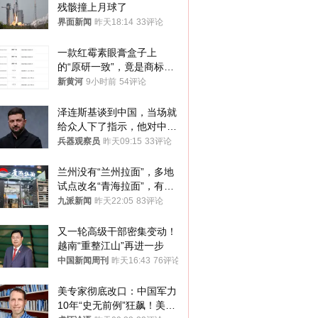
残骸撞上月球了
界面新闻
昨天18:14
33评论
一款红霉素眼膏盒子上
的“原研一致”，竟是商标！
律师：极易误导消费者；网
新黄河
9小时前
54评论
友：药企不应打擦边球
泽连斯基谈到中国，当场就
给众人下了指示，他对中国
和中乌关系，显然又有了新
兵器观察员
昨天09:15
33评论
的想法
兰州没有“兰州拉面”，多地
试点改名“青海拉面”，有商
家改名已两年
九派新闻
昨天22:05
83评论
又一轮高级干部密集变动！
越南“重整江山”再进一步
中国新闻周刊
昨天16:43
76评论
美专家彻底改口：中国军力
10年“史无前例”狂飙！美军