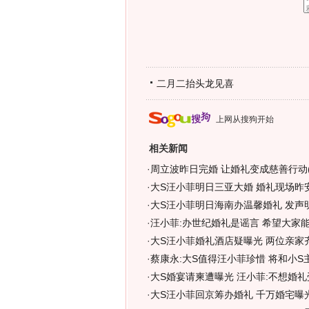
二月二抬头龙见喜
上网从搜狗开始
相关新闻
·
周立波昨日完婚 让婚礼变成慈善行动(
·
大S汪小菲明日三亚大婚 婚礼现场昨
·
大S汪小菲明日海南办温馨婚礼 发声明
·
汪小菲:办世纪婚礼是谣言 希望大家能
·
大S汪小菲婚礼酒店疑曝光 两位亲家
·
蔡康永:大S值得汪小菲珍惜 将和小S主
·
大S婚宴请柬遭曝光 汪小菲:不想婚礼
·
大S汪小菲回京筹办婚礼 千万婚宅曝光