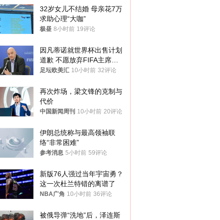
32岁女儿不结婚 母亲花7万
求助心理“大咖”
极昼
8小时前
19评论
因凡蒂诺就世界杯出售计划
道歉 不愿放弃FIFA主席职
位
足坛欧美汇
10小时前
32评论
再次炸场，梁文锋的克制与
代价
中国新闻周刊
10小时前
20评论
伊朗总统称与最高领袖联
络“非常困难”
参考消息
5小时前
59评论
新版76人强过当年宇宙勇？
这一次杜兰特错的离谱了
NBA广角
10小时前
36评论
被俄导弹“洗地”后，泽连斯