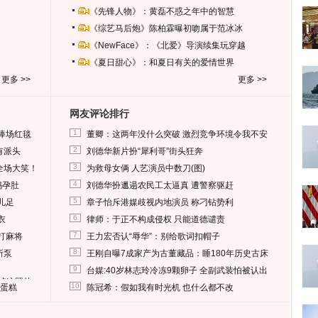
《先锋人物》：黄磊不惑之年中的智慧
《综艺马后炮》陈柏霖曝初吻属于范冰冰
《NewFace》：《北爱》导演续集玩穿越
《夏日甜心》：和夏日有关的爱情世界
更多 >>
更多 >>
网友评论排行
1
捧场红毯
董卿：这两年没什么突破 激烈竞争环境令我不安
2
有派头
刘德华新片扮“犀利哥”街头狂奔
3
全场大笑！
为救母女俩 人艺演员中数刀(图)
4
妈孕肚
刘德华扮邋遢农民工太逼真 遭警察驱赶
5
儿足
章子怡斥港媒歧视内地演员 称刁钻势利
6
衣
律师：于正不构成侵权 只能道德谴责
7
打麻将
王力宏否认“辱华”：别给歌词扣帽子
8
所泵
王刚自曝7成家产为古董藏品：睡180年历史古床
9
台媒:40岁林志玲冷冻9颗卵子 全副武装怕被认出
删掉这照片
10
送蛋糕
陈冠希：假如我有时光机 也什么都不改