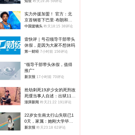
知世
昨天19:36
59评论
实力外援加盟！ 官方：北
京首钢签下巴里·布朗和桑
普森
中国篮镜头
昨天18:15
38评论
壹快评｜号召领导干部带头
休假，是因为大家不想休吗
第一财经
7小时前
156评论
“领导干部带头休假，值得
推广”
新京报
17小时前
70评论
抢劫刺死19岁少女的死刑改
死缓当事人自述：出狱11年
间始终刻意躲避被害人家属
澎湃新闻
昨天21:22
191评论
22岁女生南太行山失联已1
0天，家属：她刚大学毕业
想到山里旅行
新京报
昨天23:18
62评论