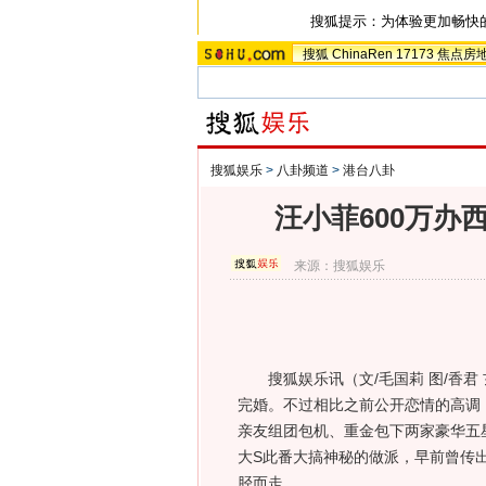
搜狐提示：为体验更加畅快
搜狐
ChinaRen
17173
焦点房
搜狐娱乐
>
八卦频道
>
港台八卦
汪小菲600万办
来源：
搜狐娱乐
搜狐娱乐讯（文/毛国莉 图/香君 
完婚。不过相比之前公开恋情的高调
亲友组团包机、重金包下两家豪华五
大S此番大搞神秘的做派，早前曾传
胫而走。