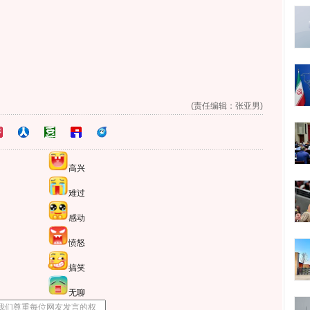
(责任编辑：张亚男)
高兴
难过
感动
愤怒
搞笑
无聊