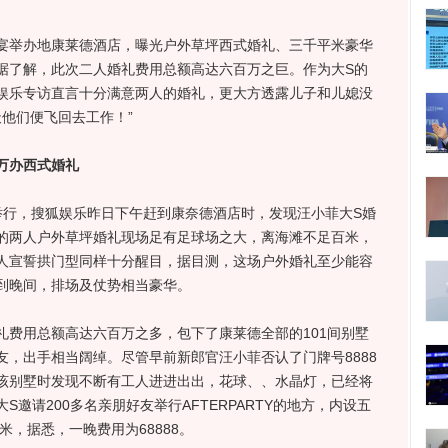
举办地康莱德酒店，曝光户外草坪西式婚礼、三千平米豪华
据了解，此次二人婚礼费用总额高达六百万之巨。作为大S的
娱乐专访直言十分满意两人的婚礼，更大方透露儿子和儿媳没
天他们便飞回去工作！”
万办西式婚礼
行，搜狐娱乐昨日下午赶到康奈德酒店时，发现汪小菲大S婚
的两人户外草坪婚礼现场足有足球场之大，离海滩不足百米，
人宣誓拱门型同样十分醒目，据目测，这场户外婚礼至少能容
到晚间，排场及仗势相当豪华。
用总额高达六百万之多，包下了康莱德全部的101间别墅
，出手相当阔绰。尽管早前新郎官汪小菲否认了门牌号8888
该别墅时发现不断有工人进进出出，花球、、水晶灯，已经将
邀请200多名亲朋好友举行AFTERPARTY的地方，内设五
米，据悉，一晚费用为68888。