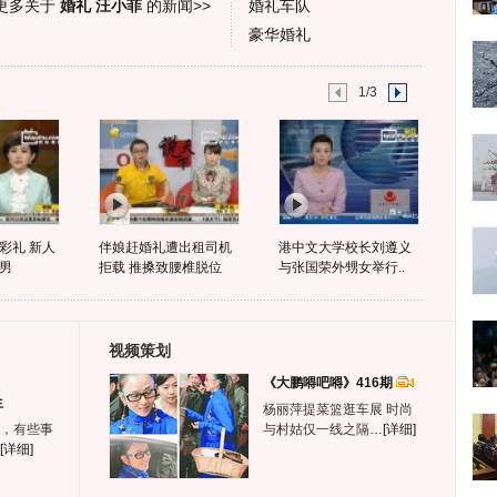
更多关于
婚礼 汪小菲
的新闻>>
婚礼车队
豪华婚礼
1/3
彩礼 新人
伴娘赶婚礼遭出租司机
港中文大学校长刘遵义
男
拒载 推搡致腰椎脱位
与张国荣外甥女举行..
视频策划
《大鹏嘚吧嘚》416期
生
杨丽萍提菜篮逛车展 时尚
，有些事
与村姑仅一线之隔…
[详细]
[详细]