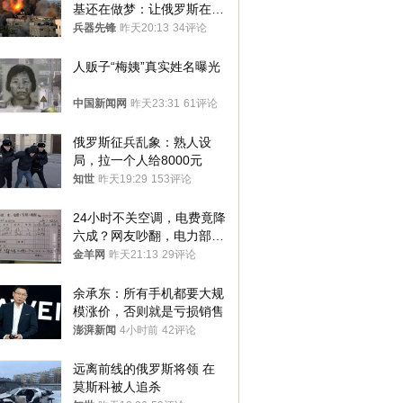
基还在做梦：让俄罗斯在冬
季前求和？
兵器先锋
昨天20:13
34评论
人贩子“梅姨”真实姓名曝光
中国新闻网
昨天23:31
61评论
俄罗斯征兵乱象：熟人设
局，拉一个人给8000元
知世
昨天19:29
153评论
24小时不关空调，电费竟降
六成？网友吵翻，电力部门
回应→
金羊网
昨天21:13
29评论
余承东：所有手机都要大规
模涨价，否则就是亏损销售
澎湃新闻
4小时前
42评论
远离前线的俄罗斯将领 在
莫斯科被人追杀