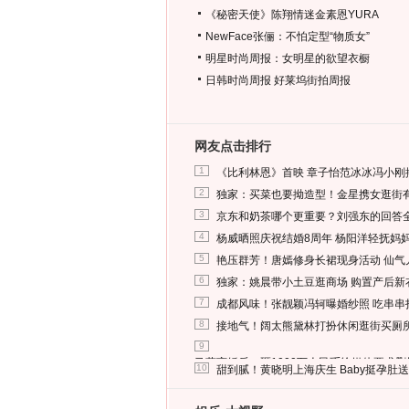
《秘密天使》陈翔情迷金素恩YURA
NewFace张俪：不怕定型“物质女”
明星时尚周报：女明星的欲望衣橱
日韩时尚周报
好莱坞街拍周报
网友点击排行
1
《比利林恩》首映 章子怡范冰冰冯小刚
2
独家：买菜也要拗造型！金星携女逛街
3
京东和奶茶哪个更重要？刘强东的回答
4
杨威晒照庆祝结婚8周年 杨阳洋轻抚妈
5
艳压群芳！唐嫣修身长裙现身活动 仙气
6
独家：姚晨带小土豆逛商场 购置产后新
7
成都风味！张靓颖冯轲曝婚纱照 吃串串
8
接地气！阔太熊黛林打扮休闲逛街买厕
9
马蓉离婚后，砸1000万人民币给媒体要求
10
甜到腻！黄晓明上海庆生 Baby挺孕肚