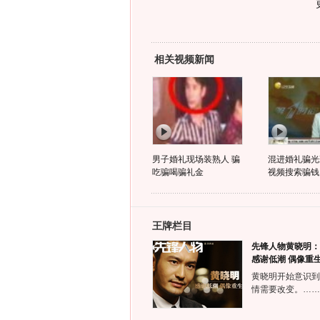
相关视频新闻
男子婚礼现场装熟人 骗
混进婚礼骗光
吃骗喝骗礼金
视频搜索骗钱
王牌栏目
先锋人物黄晓明：
感谢低潮 偶像重
黄晓明开始意识到
情需要改变。……