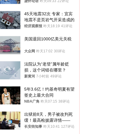
真慌了
虚怀论语
昨天09:33
22评论
45天地震32次 专家：宜宾
地震不是页岩气开采造成的
经济观察报
昨天18:19
41评论
美国退回1000亿美元关税
大众网
昨天17:02
30评论
法院认为“老登”属年龄贬
损，这个词错在哪里？
新黄河
7小时前
49评论
5年3.6亿！约基奇明夏有望
签史上最大合同
NBA广角
昨天07:15
38评论
出狱前8天，男子被改判死
缓！最高检披露详情——
长安街知事
昨天10:41
127评论