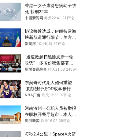
香港一女子虐待患病幼子致
死 获刑22年
中国新闻网
昨天22:41
21评论
协议接近达成，伊朗披露海
峡新航道通行细节，美方再
提“倒计时”
新黄河
10小时前
31评论
“迅速掀起扫黑除恶新一轮
攻势”！多省份密集部署，
公布举报方式
新闻资讯综合
昨天21:53
248评论
东契奇时代湖人如何重塑
 复刻独行侠OR改学步行
者？
NBA广角
昨天13:23
37评论
河南汝州一公职人员被举报
在职校开餐厅超市，本人回
应称“是给别人帮忙”
澎湃新闻
昨天16:02
36评论
每秒2.4公里！SpaceX火箭