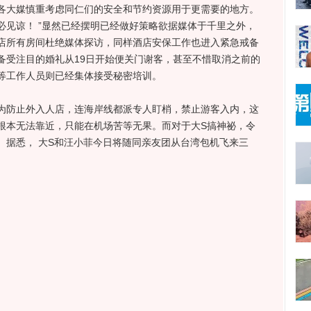
各大媒慎重考虑同仁们的安全和节约资源用于更需要的地方。
必见谅！ ”显然已经摆明已经做好策略欲据媒体于千里之外，
店所有房间杜绝媒体探访，同样酒店安保工作也进入紧急戒备
备受注目的婚礼从19日开始便关门谢客，甚至不惜取消之前的
等工作人员则已经集体接受秘密培训。
防止外入人店，连海岸线都派专人盯梢，禁止游客入内，这
根本无法靠近，只能在机场苦等无果。而对于大S搞神祕，令
。据悉， 大S和汪小菲今日将随同亲友团从台湾包机飞来三