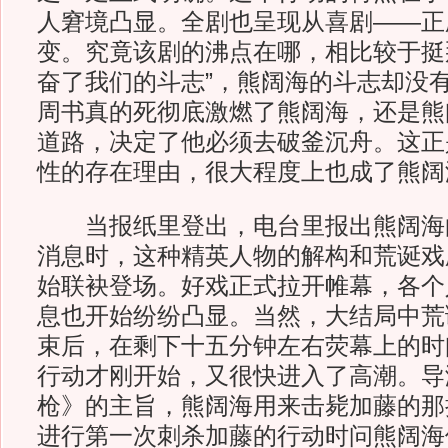
人窘境凸显。全剧也呈现从喜剧——正
变。究竟该剧的沸点在哪，相比较于挺
奋了我们的斗志”，熊阔海的斗志却没
周书真的死彻底激燃了熊阔海，还是熊
道路，决定了他必须去破釜沉舟。这正是
性的存在理由，很大程度上也成了熊阔
当报纸里登出，电台里报出熊阔海
消息时，这种精英人物的解构和荒诞戏
始联袂登场。好戏正式拉开帷幕，各个
息也开始纷纷凸显。当然，大结局中荒诞
束后，在剩下十五分钟左右荧幕上的时
行动才刚开始，又很快进入了高潮。导
枪》的主旨，熊阔海用来击毙加藤的那
进行第一次刺杀加藤的行动时问熊阔海