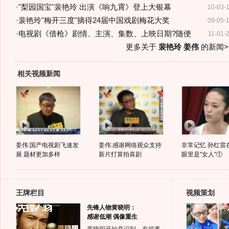
·
"梨园国宝"裴艳玲 出演《响九霄》登上大银幕
10-03-
·
裴艳玲"梅开三度"摘得24届中国戏剧梅花大奖
09-05-
·
电视剧《借枪》剧情、主演、集数、上映日期?随便
11-01-
更多关于
裴艳玲 姜伟
的新闻>
相关视频新闻
姜伟:国产电视剧飞速发
姜伟:感谢网络观众支持
非常记忆 孙红雷
展 题材更加多样
新片打算拍喜剧
眼里是"女人"①
王牌栏目
视频策划
先锋人物黄晓明：
感谢低潮 偶像重生