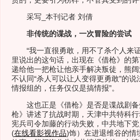
赏的，更要引为榜样，不管其受到的评
采写_本刊记者 刘倩
非传统的谍战，一次冒险的尝试
“我一直很勇敢，用不了杀个人来证
里说出的这句话，出现在《借枪》的第
递给他一把枪让他亲手解决叛徒，熊阔
不认同“杀人可以让人变得更勇敢”的说
情报组的，任务仅仅是搞情报”。
这也正是《借枪》是否是谍战剧备
枪》讲述了抗战时期，天津中共特科行
宪兵司令加藤的行动失败，中共地下党
(
在线看影视作品
)
饰）在进退维谷的情