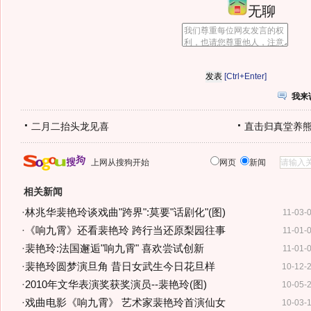
无聊
[Ctrl+Enter]
我来
二月二抬头龙见喜
直击归真堂养
上网从搜狗开始
网页
新闻
相关新闻
·
林兆华裴艳玲谈戏曲"跨界":莫要"话剧化"(图)
11-03-
·
《响九霄》还看裴艳玲 跨行当还原梨园往事
11-01-
·
裴艳玲:法国邂逅"响九霄" 喜欢尝试创新
11-01-
·
裴艳玲圆梦演旦角 昔日女武生今日花旦样
10-12-
·
2010年文华表演奖获奖演员--裴艳玲(图)
10-05-
·
戏曲电影《响九霄》 艺术家裴艳玲首演仙女
10-03-