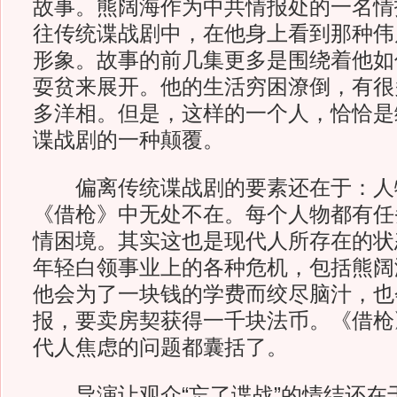
故事。熊阔海作为中共情报处的一名情
往传统谍战剧中，在他身上看到那种伟
形象。故事的前几集更多是围绕着他如
耍贫来展开。他的生活穷困潦倒，有很
多洋相。但是，这样的一个人，恰恰是
谍战剧的一种颠覆。
偏离传统谍战剧的要素还在于：人
《借枪》中无处不在。每个人物都有任
情困境。其实这也是现代人所存在的状
年轻白领事业上的各种危机，包括熊阔
他会为了一块钱的学费而绞尽脑汁，也
报，要卖房契获得一千块法币。《借枪
代人焦虑的问题都囊括了。
导演让观众“忘了谍战”的情结还在