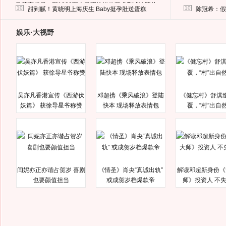
马蓉离婚后，砸1000万人民币给媒体要求删掉这照片
10
10
甜到腻！黄晓明上海庆生 Baby挺孕肚送蛋糕
陈冠希：假
娱乐·大视野
吴亦凡香港宣传《西游伏
邓超携《乘风破浪》登陆
《健忘村》舒淇
妖篇》 获徐导星爷称赞
快本 现场释放表情包
覆，“村”出自
闫妮亦正亦谐占贺岁 喜剧
《情圣》肖央“真诚出轨”
解读邓超新身份《
也要颜值担当
或成贺岁档爆款帝
师》投资人 不