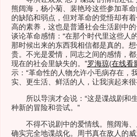
熊阔海，杨小菊、裴艳玲这些参加革命
的缺陷和弱点，但对革命的觉悟却有着
高的素养，这也是普通社会生活剧中的
谈论革命感情：“在那个时代里这些人
那时候出来的东西我相信都是真的。想
贵。不光是爱情，同志之间的感情，都
现在的社会里缺失的。”
罗海琼
(
在线看
示：“革命性的人物允许小毛病存在，
实、更生活、鲜活的人，让我演起来很
所以导演才会说：“这是谍战剧和生
种新的冒险和尝试。”
不得不说剧中的爱情线。熊阔海、
确实完全地谍战化。周书真在敌人的威