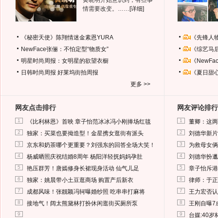
黄晓明开始意识到，有些事
情需要改变。……
[详细]
《秘密天使》陈翔情迷金素恩YURA
《先锋人
NewFace张俪：不怕定型“物质女”
《综艺马
明星时尚周报：女明星的欲望衣橱
《NewF
日韩时尚周报
好莱坞街拍周报
《夏日甜
更多 >>
网友点击排行
网友评论排行
1
1
《比利林恩》首映 章子怡范冰冰冯小刚捧场红毯
董卿：这两
2
2
独家：买菜也要拗造型！金星携女逛街有派头
刘德华新片
3
3
京东和奶茶哪个更重要？刘强东的回答全场大笑！
为救母女俩
4
4
杨威晒照庆祝结婚8周年 杨阳洋轻抚妈妈孕肚
刘德华扮邋
5
5
艳压群芳！唐嫣修身长裙现身活动 仙气儿足
章子怡斥港
6
6
独家：姚晨带小土豆逛商场 购置产后新衣
律师：于正
7
7
成都风味！张靓颖冯轲曝婚纱照 吃串串打麻将
王力宏否认
8
8
接地气！阔太熊黛林打扮休闲逛街买厕所泵
王刚自曝7
9
9
台媒:40