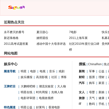
近期热点关注
永不磨灭的番号
夏日甜心
7电影
快乐
新还珠格格
姚明退役
2011上海车展
私募
2011高考试题答案
感动中国十大母亲评选
社区2010年度行业口碑
贵州
榜
网站地图
娱乐中心
搜狐
|
ChinaRen
|
焦
频道导航
|
明星
|
电影
|
电视
|
音乐
|
戏剧
新闻
|
军事
|
公益
|
|
娱乐播报
|
高清影视
|
社区
|
博客
财经
|
股票
|
理财
|
汽车
|
购车
|
家居
|
王牌栏目
|
大鹏嘚吧嘚
|
潮流实验室
|
大人物
|
明星在线
|
时尚周报
|
先锋人物
女人
|
母婴
|
新娘
|
|
电影评审团
|
电视收视榜
旅游
|
天气
|
健康
|
IT
|
数码
|
手机
|
特色频道
|
明星公益
|
好莱坞
|
香港电影