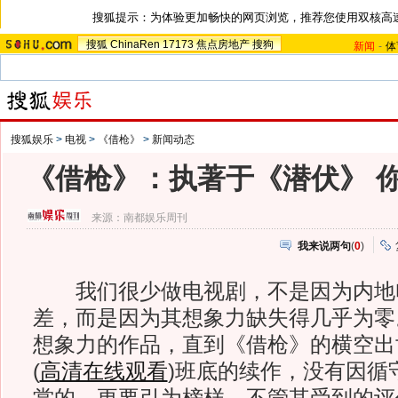
搜狐提示：为体验更加畅快的网页浏览，推荐您使用双核高
搜狐
ChinaRen
17173
焦点房地产
搜狗
新闻
-
体
搜狐娱乐
>
电视
>
《借枪》
>
新闻动态
《借枪》：执著于《潜伏》 
来源：
南都娱乐周刊
我来说两句
(
0
)
我们很少做电视剧，不是因为内地
差，而是因为其想象力缺失得几乎为零
想象力的作品，直到《借枪》的横空出
(
高清在线观看
)
班底的续作，没有因循