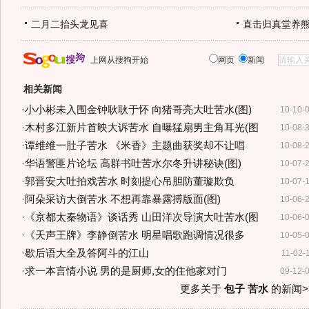
二月二抬头龙见喜
直击归真堂养
上网从搜狗开始
网页
新闻
相关新闻
·
小小彬未入围金钟耿耿于怀 向猪哥亮大吐苦水(图)
10-10-
·
木村多江新片首映大诉苦水 自曝猛扇男主角耳光(图
10-08-
·
谭维维一肚子苦水 《米香》主题曲获奖却不让唱
10-08-
·
华语警匪片论坛 高群书吐苦水尔冬升讲秘诀(图)
10-07-
·
郭晋安大吐拍戏苦水 时刻提心吊胆防董璇欺负
10-07-
·
阿朵采访大倒苦水 不想再靠暴露搏版面(图)
10-06-
·
《京都太秦物语》谈话秀 山田洋次导演大吐苦水(图
10-06-
·
《天声王牌》李静倒苦水 明星唱歌跑调情况很多
10-05-
·
歇后语大全及答阿斗的江山
11-02-
·
求一本言情小说 男的是厨师,女的住他家对门
09-12-
更多关于
包子 苦水
的新闻>