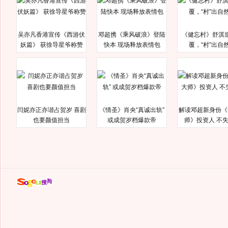
吴亦凡香港宣传《西游伏
邓超携《乘风破浪》登陆
《健忘村》舒淇
妖篇》 获徐导星爷称赞
快本 现场释放表情包
覆，“村”出自
闫妮亦正亦谐占贺岁 喜剧
《情圣》肖央“真诚出轨”
解读邓超新身份《
也要颜值担当
或成贺岁档爆款帝
师》投资人 不