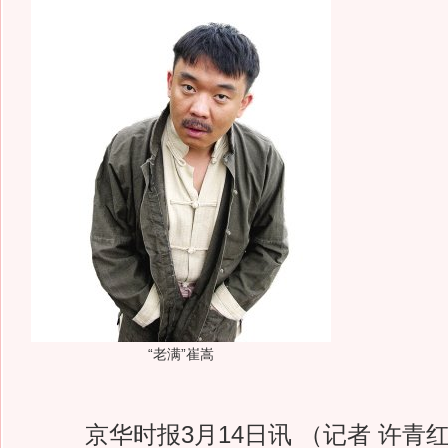
“老满”崔嵩
京华时报3月14日讯 （记者 许青