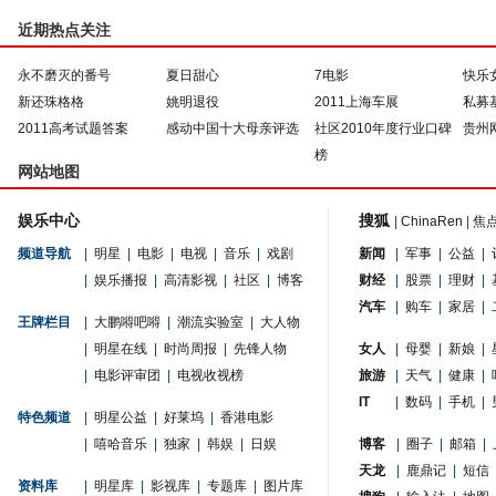
近期热点关注
永不磨灭的番号
夏日甜心
7电影
快乐
新还珠格格
姚明退役
2011上海车展
私募
2011高考试题答案
感动中国十大母亲评选
社区2010年度行业口碑
贵州
榜
网站地图
娱乐中心
搜狐
|
ChinaRen
|
焦
频道导航
|
明星
|
电影
|
电视
|
音乐
|
戏剧
新闻
|
军事
|
公益
|
|
娱乐播报
|
高清影视
|
社区
|
博客
财经
|
股票
|
理财
|
汽车
|
购车
|
家居
|
王牌栏目
|
大鹏嘚吧嘚
|
潮流实验室
|
大人物
|
明星在线
|
时尚周报
|
先锋人物
女人
|
母婴
|
新娘
|
|
电影评审团
|
电视收视榜
旅游
|
天气
|
健康
|
IT
|
数码
|
手机
|
特色频道
|
明星公益
|
好莱坞
|
香港电影
|
嘻哈音乐
|
独家
|
韩娱
|
日娱
博客
|
圈子
|
邮箱
|
天龙
|
鹿鼎记
|
短信
资料库
|
明星库
|
影视库
|
专题库
|
图片库