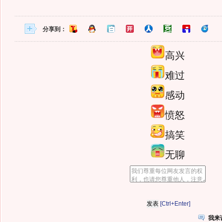
分享到：
高兴
难过
感动
愤怒
搞笑
无聊
[Ctrl+Enter]
我来