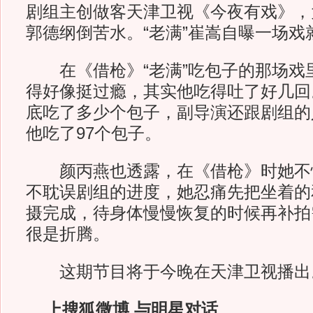
剧组主创做客天津卫视《今夜有戏》，
郭德纲倒苦水。“老满”崔嵩自曝一场戏
在《借枪》“老满”吃包子的那场戏
得好像挺过瘾，其实他吃得吐了好几回
底吃了多少个包子，副导演还跟剧组的
他吃了97个包子。
颜丙燕也透露，在《借枪》时她不
不耽误剧组的进度，她忍痛先把坐着的
摄完成，待身体慢慢恢复的时候再补拍
很是折腾。
这期节目将于今晚在天津卫视播出
上搜狐微博 与明星对话