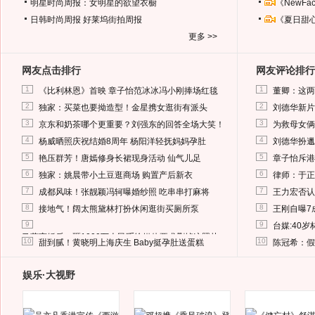
明星时尚周报：女明星的欲望衣橱
《NewF
日韩时尚周报
好莱坞街拍周报
《夏日甜
更多 >>
网友点击排行
网友评论排行
1
1
《比利林恩》首映 章子怡范冰冰冯小刚捧场红毯
董卿：这两
2
2
独家：买菜也要拗造型！金星携女逛街有派头
刘德华新片
3
3
京东和奶茶哪个更重要？刘强东的回答全场大笑！
为救母女俩
4
4
杨威晒照庆祝结婚8周年 杨阳洋轻抚妈妈孕肚
刘德华扮邋
5
5
艳压群芳！唐嫣修身长裙现身活动 仙气儿足
章子怡斥港
6
6
独家：姚晨带小土豆逛商场 购置产后新衣
律师：于正
7
7
成都风味！张靓颖冯轲曝婚纱照 吃串串打麻将
王力宏否认
8
8
接地气！阔太熊黛林打扮休闲逛街买厕所泵
王刚自曝7
9
9
台媒:40
马蓉离婚后，砸1000万人民币给媒体要求删掉这照片
10
10
甜到腻！黄晓明上海庆生 Baby挺孕肚送蛋糕
陈冠希：假
娱乐·大视野