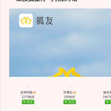
京华时报
许青红
娱乐
1275粉丝
195粉丝
2467
关注
关注