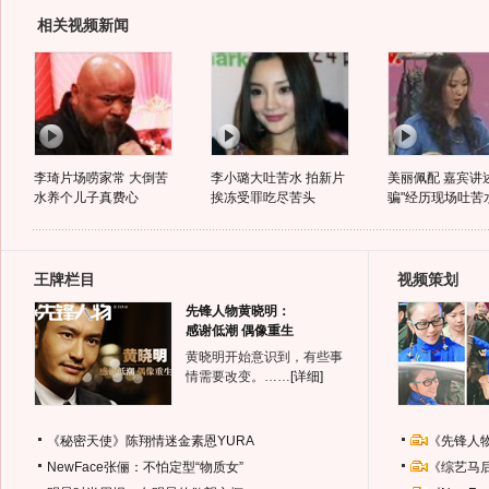
相关视频新闻
李琦片场唠家常 大倒苦
李小璐大吐苦水 拍新片
美丽佩配 嘉宾讲
水养个儿子真费心
挨冻受罪吃尽苦头
骗"经历现场吐苦
王牌栏目
视频策划
先锋人物黄晓明：
感谢低潮 偶像重生
黄晓明开始意识到，有些事
情需要改变。……
[详细]
《秘密天使》陈翔情迷金素恩YURA
《先锋人
NewFace张俪：不怕定型“物质女”
《综艺马