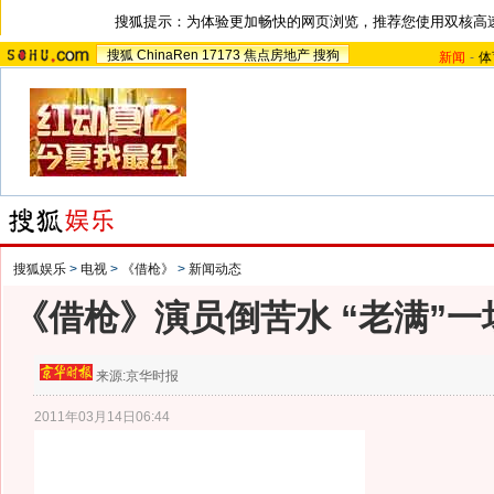
搜狐提示：为体验更加畅快的网页浏览，推荐您使用双核高
搜狐
ChinaRen
17173
焦点房地产
搜狗
新闻
-
体
搜狐娱乐
>
电视
>
《借枪》
>
新闻动态
《借枪》演员倒苦水 “老满”一
来源:
京华时报
2011年03月14日06:44