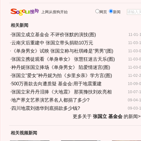
上网从搜狗开始
网页
新闻
相关新闻
·
张国立成立基金会 不评价张默的演技(图)
11-01-
·
云南灾后重建中 张国立带头捐助10万元
11-03-
·
《单身男女》试映 张国立称与杜琪峰是"男男"(图)
11-03-
·
张国立携徒观看《单身单女》 张慧狂迷古天乐(图)
11-03-
·
种丹妮张国立捧场《单身男女》 陷爱情迷宫(图)
11-03-
·
张国立"爱女"种丹妮为拍《乡里乡亲》学方言(图)
11-02-
·
500万善款去向遭质疑 基金会:用于地震重建
10-09-
·
张国立宋丹丹泪捧《大地震》 那英搀扶刘欢亮相
10-07-
·
地产界文艺界演艺界名人都捐了多少?
09-04-
·
四川地震刘德华到底捐款多少钱?
09-03-
更多关于
张国立 基金会
的新闻>
相关视频新闻