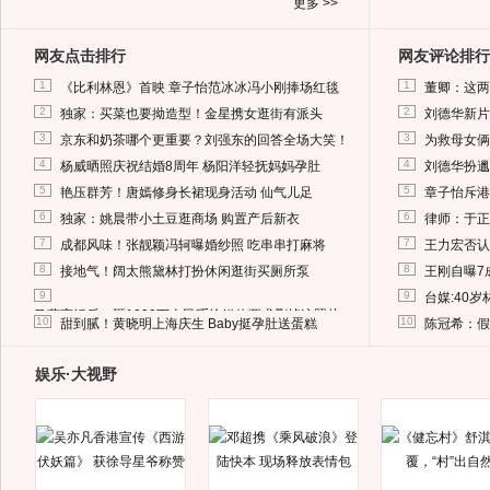
更多 >>
网友点击排行
网友评论排行
1
1
《比利林恩》首映 章子怡范冰冰冯小刚捧场红毯
董卿：这两
2
2
独家：买菜也要拗造型！金星携女逛街有派头
刘德华新片
3
3
京东和奶茶哪个更重要？刘强东的回答全场大笑！
为救母女俩
4
4
杨威晒照庆祝结婚8周年 杨阳洋轻抚妈妈孕肚
刘德华扮邋
5
5
艳压群芳！唐嫣修身长裙现身活动 仙气儿足
章子怡斥港
6
6
独家：姚晨带小土豆逛商场 购置产后新衣
律师：于正
7
7
成都风味！张靓颖冯轲曝婚纱照 吃串串打麻将
王力宏否认
8
8
接地气！阔太熊黛林打扮休闲逛街买厕所泵
王刚自曝7
9
9
台媒:40
马蓉离婚后，砸1000万人民币给媒体要求删掉这照片
10
10
甜到腻！黄晓明上海庆生 Baby挺孕肚送蛋糕
陈冠希：假
娱乐·大视野