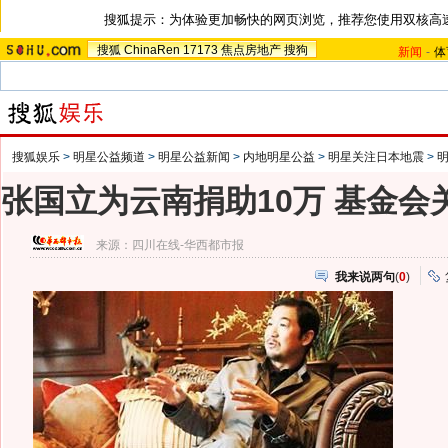
搜狐提示：为体验更加畅快的网页浏览，推荐您使用双核高
搜狐
ChinaRen
17173
焦点房地产
搜狗
新闻
-
体
搜狐娱乐
>
明星公益频道
>
明星公益新闻
>
内地明星公益
>
明星关注日本地震
>
张国立为云南捐助10万 基金会
来源：
四川在线-华西都市报
我来说两句
(
0
)