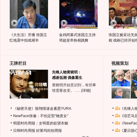
《大生活》开播 张国立
金鸡闭幕式张国立主持
张国立被采访无
忆地震中拍戏艰辛
邓超皇帝扮相跳舞
相 戏称已经开始
王牌栏目
视频策划
先锋人物黄晓明：
感谢低潮 偶像重生
黄晓明开始意识到，有些事
情需要改变。……
[详细]
《秘密天使》陈翔情迷金素恩YURA
《先锋人
NewFace张俪：不怕定型“物质女”
《综艺马
明星时尚周报：女明星的欲望衣橱
《NewF
日韩时尚周报
好莱坞街拍周报
《夏日甜