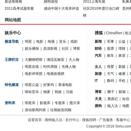
新还珠格格
姚明退役
2011上海车展
私募
2011高考试题答案
感动中国十大母亲评选
社区2010年度行业口碑
贵州
榜
网站地图
娱乐中心
搜狐
|
ChinaRen
|
焦
频道导航
|
明星
|
电影
|
电视
|
音乐
|
戏剧
新闻
|
军事
|
公益
|
|
娱乐播报
|
高清影视
|
社区
|
博客
财经
|
股票
|
理财
|
汽车
|
购车
|
家居
|
王牌栏目
|
大鹏嘚吧嘚
|
潮流实验室
|
大人物
|
明星在线
|
时尚周报
|
先锋人物
女人
|
母婴
|
新娘
|
|
电影评审团
|
电视收视榜
旅游
|
天气
|
健康
|
IT
|
数码
|
手机
|
特色频道
|
明星公益
|
好莱坞
|
香港电影
|
嘻哈音乐
|
独家
|
韩娱
|
日娱
博客
|
圈子
|
邮箱
|
天龙
|
鹿鼎记
|
短信
资料库
|
明星库
|
影视库
|
专题库
|
图片库
搜狗
|
输入法
|
地图
|
滚动新闻列表
|
往期娱首回顾
设置首页
-
搜狗输入法
-
支付中心
-
搜狐招聘
-
广告服务
-
客服中心
Copyright
©
2018 Sohu.com 