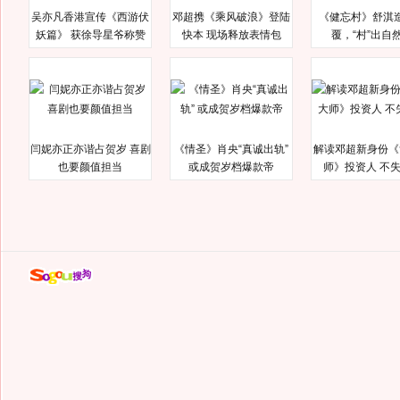
吴亦凡香港宣传《西游伏
邓超携《乘风破浪》登陆
《健忘村》舒淇
妖篇》 获徐导星爷称赞
快本 现场释放表情包
覆，“村”出自
闫妮亦正亦谐占贺岁 喜剧
《情圣》肖央“真诚出轨”
解读邓超新身份《
也要颜值担当
或成贺岁档爆款帝
师》投资人 不