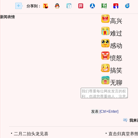
分享到：
新闻表情
高兴
难过
感动
愤怒
搞笑
无聊
[Ctrl+Enter]
我来
二月二抬头龙见喜
直击归真堂养