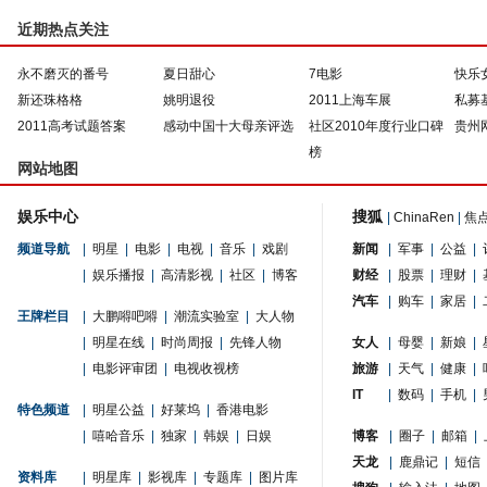
近期热点关注
永不磨灭的番号
夏日甜心
7电影
快乐
新还珠格格
姚明退役
2011上海车展
私募
2011高考试题答案
感动中国十大母亲评选
社区2010年度行业口碑
贵州
榜
网站地图
娱乐中心
搜狐
|
ChinaRen
|
焦
频道导航
|
明星
|
电影
|
电视
|
音乐
|
戏剧
新闻
|
军事
|
公益
|
|
娱乐播报
|
高清影视
|
社区
|
博客
财经
|
股票
|
理财
|
汽车
|
购车
|
家居
|
王牌栏目
|
大鹏嘚吧嘚
|
潮流实验室
|
大人物
|
明星在线
|
时尚周报
|
先锋人物
女人
|
母婴
|
新娘
|
|
电影评审团
|
电视收视榜
旅游
|
天气
|
健康
|
IT
|
数码
|
手机
|
特色频道
|
明星公益
|
好莱坞
|
香港电影
|
嘻哈音乐
|
独家
|
韩娱
|
日娱
博客
|
圈子
|
邮箱
|
天龙
|
鹿鼎记
|
短信
资料库
|
明星库
|
影视库
|
专题库
|
图片库