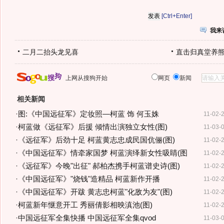
[Ctrl+Enter]
我来
二月二抬头龙见喜
直击归真堂养
上网从搜狗开始
网页
新闻
相关新闻
·
图:《中国远征军》定妆照—柯蓝 饰 何玉姝
11-02-
·
柯蓝做《远征军》后援 倾情出演独立女性(图)
11-03-
·
《远征军》后劲十足 柯蓝黄志忠成民国伉俪(图)
11-02-
·
《中国远征军》情牵家国梦 柯蓝演绎新女性吸睛(图
11-02-
·
《远征军》今晚"出征" 郝柏杰携手柯蓝谱史诗(图)
11-02-
·
《中国远征军》"烧钱"造精品 柯蓝新作开播
11-02-
·
《中国远征军》开跋 黄志忠柯蓝"化敌为友"(图)
11-02-
·
柯蓝新年惬意开工 秀丽倩影相映滇池(图)
11-02-
·
中国远征军全集快播 中国远征军全集qvod
11-03-