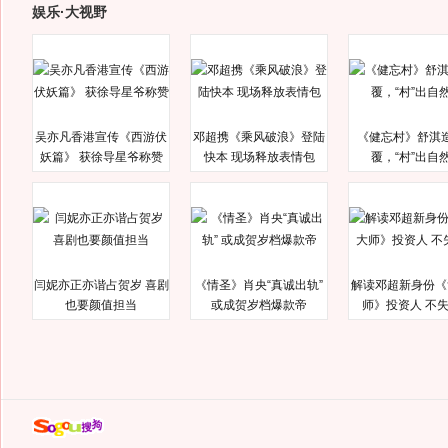
娱乐·大视野
吴亦凡香港宣传《西游伏
邓超携《乘风破浪》登陆
《健忘村》舒淇
妖篇》 获徐导星爷称赞
快本 现场释放表情包
覆，“村”出自
闫妮亦正亦谐占贺岁 喜剧
《情圣》肖央“真诚出轨”
解读邓超新身份《
也要颜值担当
或成贺岁档爆款帝
师》投资人 不