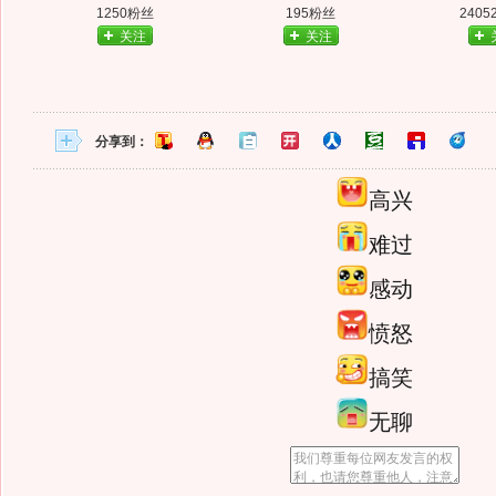
1250粉丝
195粉丝
2405
关注
关注
分享到：
高兴
难过
感动
愤怒
搞笑
无聊