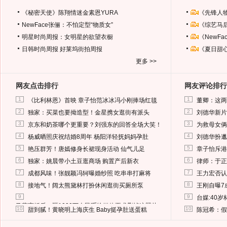
《秘密天使》陈翔情迷金素恩YURA
《先锋人
NewFace张俪：不怕定型“物质女”
《综艺马
明星时尚周报：女明星的欲望衣橱
《NewF
日韩时尚周报
好莱坞街拍周报
《夏日甜
更多 >>
网友点击排行
网友评论排行
1
1
《比利林恩》首映 章子怡范冰冰冯小刚捧场红毯
董卿：这两
2
2
独家：买菜也要拗造型！金星携女逛街有派头
刘德华新片
3
3
京东和奶茶哪个更重要？刘强东的回答全场大笑！
为救母女俩
4
4
杨威晒照庆祝结婚8周年 杨阳洋轻抚妈妈孕肚
刘德华扮邋
5
5
艳压群芳！唐嫣修身长裙现身活动 仙气儿足
章子怡斥港
6
6
独家：姚晨带小土豆逛商场 购置产后新衣
律师：于正
7
7
成都风味！张靓颖冯轲曝婚纱照 吃串串打麻将
王力宏否认
8
8
接地气！阔太熊黛林打扮休闲逛街买厕所泵
王刚自曝7
9
9
台媒:40
马蓉离婚后，砸1000万人民币给媒体要求删掉这照片
10
10
甜到腻！黄晓明上海庆生 Baby挺孕肚送蛋糕
陈冠希：假