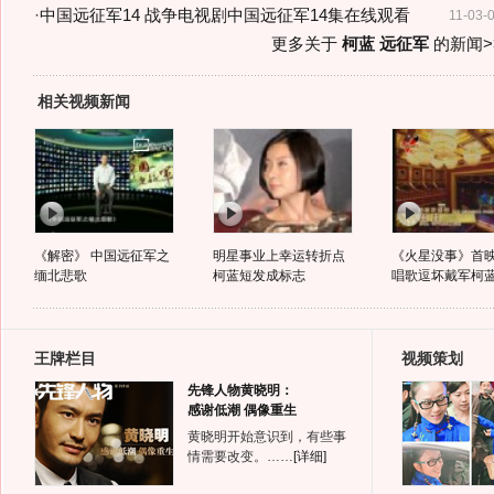
·
中国远征军14 战争电视剧中国远征军14集在线观看
11-03-
更多关于
柯蓝 远征军
的新闻>
相关视频新闻
《解密》 中国远征军之
明星事业上幸运转折点
《火星没事》首映
缅北悲歌
柯蓝短发成标志
唱歌逗坏戴军柯
王牌栏目
视频策划
先锋人物黄晓明：
感谢低潮 偶像重生
黄晓明开始意识到，有些事
情需要改变。……
[详细]