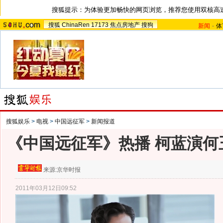
搜狐提示：为体验更加畅快的网页浏览，推荐您使用双核高
搜狐
ChinaRen
17173
焦点房地产
搜狗
新闻
-
体
搜狐娱乐
>
电视
>
中国远征军
>
新闻报道
《中国远征军》热播 柯蓝演何
来源:
京华时报
2011年03月12日09:52