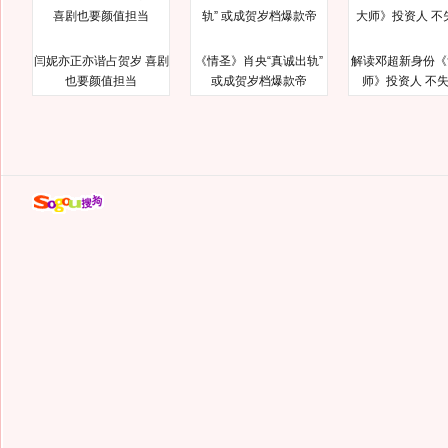
闫妮亦正亦谐占贺岁 喜剧
《情圣》肖央“真诚出轨”
解读邓超新身份《
也要颜值担当
或成贺岁档爆款帝
师》投资人 不