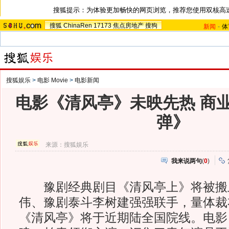
搜狐提示：为体验更加畅快的网页浏览，推荐您使用双核高
搜狐
ChinaRen
17173
焦点房地产
搜狗
新闻
-
体
搜狐娱乐
>
电影 Movie
>
电影新闻
电影《清风亭》未映先热 商
弹》
来源：
搜狐娱乐
我来说两句
(
0
)
豫剧经典剧目《清风亭上》将被搬
伟、豫剧泰斗李树建强强联手，量体裁
《清风亭》将于近期陆全国院线。电影