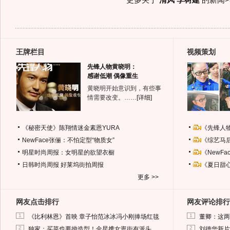
更多关于
清风 李树建
的新闻>
王牌栏目
视频策划
先锋人物黄晓明：
感谢低潮 偶像重生
黄晓明开始意识到，有些事
情需要改变。……
[详细]
《秘密天使》陈翔情迷金素恩YURA
《先锋人
NewFace张俪：不怕定型“物质女”
《综艺马
明星时尚周报：女明星的欲望衣橱
《NewF
日韩时尚周报
好莱坞街拍周报
《夏日甜
更多 >>
网友点击排行
网友评论排行
1
1
《比利林恩》首映 章子怡范冰冰冯小刚捧场红毯
董卿：这两
2
2
独家：买菜也要拗造型！金星携女逛街有派头
刘德华新片