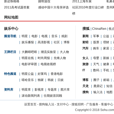
新还珠格格
姚明退役
2011上海车展
私募
2011高考试题答案
感动中国十大母亲评选
社区2010年度行业口碑
贵州
榜
网站地图
娱乐中心
搜狐
|
ChinaRen
|
焦
频道导航
|
明星
|
电影
|
电视
|
音乐
|
戏剧
新闻
|
军事
|
公益
|
|
娱乐播报
|
高清影视
|
社区
|
博客
财经
|
股票
|
理财
|
汽车
|
购车
|
家居
|
王牌栏目
|
大鹏嘚吧嘚
|
潮流实验室
|
大人物
|
明星在线
|
时尚周报
|
先锋人物
女人
|
母婴
|
新娘
|
|
电影评审团
|
电视收视榜
旅游
|
天气
|
健康
|
IT
|
数码
|
手机
|
特色频道
|
明星公益
|
好莱坞
|
香港电影
|
嘻哈音乐
|
独家
|
韩娱
|
日娱
博客
|
圈子
|
邮箱
|
天龙
|
鹿鼎记
|
短信
资料库
|
明星库
|
影视库
|
专题库
|
图片库
搜狗
|
输入法
|
地图
|
滚动新闻列表
|
往期娱首回顾
设置首页
-
搜狗输入法
-
支付中心
-
搜狐招聘
-
广告服务
-
客服中心
Copyright
©
2018 Sohu.com 