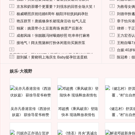
3
3
京东和奶茶哪个更重要？刘强东的回答全场大笑！
为救母女俩
4
4
杨威晒照庆祝结婚8周年 杨阳洋轻抚妈妈孕肚
刘德华扮邋
5
5
艳压群芳！唐嫣修身长裙现身活动 仙气儿足
章子怡斥港
6
6
独家：姚晨带小土豆逛商场 购置产后新衣
律师：于正
7
7
成都风味！张靓颖冯轲曝婚纱照 吃串串打麻将
王力宏否认
8
8
接地气！阔太熊黛林打扮休闲逛街买厕所泵
王刚自曝7
9
9
台媒:40
马蓉离婚后，砸1000万人民币给媒体要求删掉这照片
10
10
甜到腻！黄晓明上海庆生 Baby挺孕肚送蛋糕
陈冠希：假
娱乐·大视野
吴亦凡香港宣传《西游伏
邓超携《乘风破浪》登陆
《健忘村》舒淇
妖篇》 获徐导星爷称赞
快本 现场释放表情包
覆，“村”出自