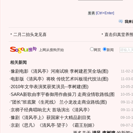
[Ctrl+Enter]
我来
二月二抬头龙见喜
直击归真堂养
上网从搜狗开始
网页
新闻
相关新闻
·
豫剧电影《清风亭》河南试映 李树建惹哭全场(图)
11-02-
·
电影版《清风亭》将映 传统艺术叫板现代技法(图)
11-03-
·
2010年文华表演奖获奖演员--李树建(图)
10-05-
·
SARA新歌由李宇春御用作曲操刀 走商业情歌路线(图
10-05-
·
"团长"班底聚《生死线》 兰小龙改走商业路线(图)
09-11-
·
京梆子经典唱响北大 首场演出《清风亭》
09-11-
·
豫剧《清风亭上》获国家十大精品剧目奖
09-10-
·
京剧《思凡》《清风亭·望子》《霸王别姬》
09-07-