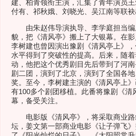
建、柏青领衔主演，汇集了青年演员王
付有、祁秋娥、刘晓光、吴江南等联袂
由朱赵伟导演执导、李学庭担当编
貌，把《清风亭》搬上了大银幕。在影
李树建也曾因演出豫剧《清风亭上》，
水平得到了突破性的提高。后来，随着
动，他把这个优秀剧目先后带到了河南
剧二团，演到了北京，演到了全国各地
奖。至今，李树建主演的《清风亭上》
有100多个剧团移植。此番将豫剧《清
幕，备受关注。
电影版《清风亭》，将采取商业路线，
坛，姜文第一部商业电影《让子弹飞》
了《阳光灿烂的日子》、《太阳照常升