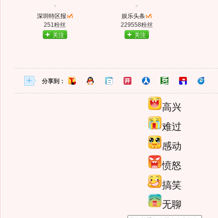
深圳特区报
娱乐头条
251粉丝
229558粉丝
关注
关注
分享到：
高兴
难过
感动
愤怒
搞笑
无聊