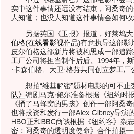
实中这件事情还远没有结束，阿桑奇的
人知道；也没人知道这件事情会如何收
另据英国《卫报》报道，好莱坞大导
伯格
(
在线看影视作品
)
有意执导这部影
皮尔伯格这部新片将被构思成一部追踪
工厂公司将担当制作后盾。1994年，
·卡森伯格、大卫·格芬共同创立梦工厂
想拍“维基解密”题材电影的可不止
队》
编剧马克·鲍尔准备根据《纽约时
《捅了马蜂窝的男孩》创作一部阿桑奇
也将投资和发行一部Alex Gibney导
HBO正和BBC商谈根据《纽约客》杂
密：阿桑奇的透明度使命》合作拍摄一