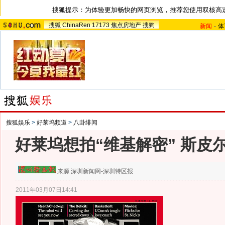
搜狐提示：为体验更加畅快的网页浏览，推荐您使用双核高
搜狐
ChinaRen
17173
焦点房地产
搜狗
新闻
-
体
搜狐娱乐
>
好莱坞频道
>
八卦绯闻
好莱坞想拍“维基解密” 斯皮
来源:
深圳新闻网-深圳特区报
2011年03月07日14:41