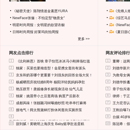
《秘密天使》陈翔情迷金素恩YURA
《先锋人
NewFace张俪：不怕定型“物质女”
《综艺马
明星时尚周报：女明星的欲望衣橱
《NewF
日韩时尚周报
好莱坞街拍周报
《夏日甜
更多 >>
网友点击排行
网友评论排行
1
1
《比利林恩》首映 章子怡范冰冰冯小刚捧场红毯
董卿：这两
2
2
独家：买菜也要拗造型！金星携女逛街有派头
刘德华新片
3
3
京东和奶茶哪个更重要？刘强东的回答全场大笑！
为救母女俩
4
4
杨威晒照庆祝结婚8周年 杨阳洋轻抚妈妈孕肚
刘德华扮邋
5
5
艳压群芳！唐嫣修身长裙现身活动 仙气儿足
章子怡斥港
6
6
独家：姚晨带小土豆逛商场 购置产后新衣
律师：于正
7
7
成都风味！张靓颖冯轲曝婚纱照 吃串串打麻将
王力宏否认
8
8
接地气！阔太熊黛林打扮休闲逛街买厕所泵
王刚自曝7
9
9
台媒:40
马蓉离婚后，砸1000万人民币给媒体要求删掉这照片
10
10
甜到腻！黄晓明上海庆生 Baby挺孕肚送蛋糕
陈冠希：假