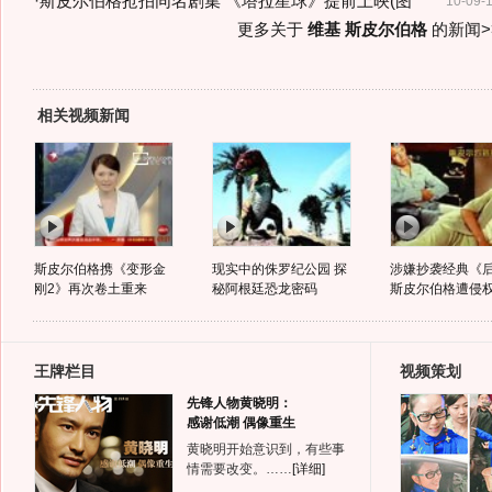
·
斯皮尔伯格抢拍同名剧集 《塔拉星球》提前上映(图
10-09-
更多关于
维基 斯皮尔伯格
的新闻>
相关视频新闻
斯皮尔伯格携《变形金
现实中的侏罗纪公园 探
涉嫌抄袭经典《
刚2》再次卷土重来
秘阿根廷恐龙密码
斯皮尔伯格遭侵权.
王牌栏目
视频策划
先锋人物黄晓明：
感谢低潮 偶像重生
黄晓明开始意识到，有些事
情需要改变。……
[详细]