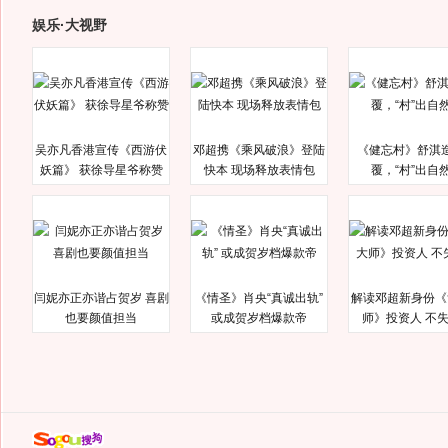
娱乐·大视野
吴亦凡香港宣传《西游伏
邓超携《乘风破浪》登陆
《健忘村》舒淇
妖篇》 获徐导星爷称赞
快本 现场释放表情包
覆，“村”出自
闫妮亦正亦谐占贺岁 喜剧
《情圣》肖央“真诚出轨”
解读邓超新身份《
也要颜值担当
或成贺岁档爆款帝
师》投资人 不