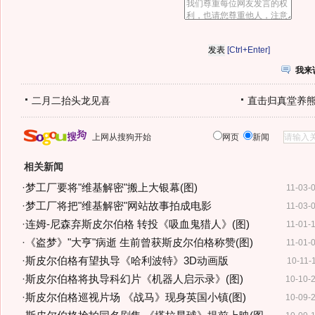
[Ctrl+Enter]
我来
二月二抬头龙见喜
直击归真堂养
上网从搜狗开始
网页
新闻
相关新闻
·
梦工厂要将"维基解密"搬上大银幕(图)
11-03-
·
梦工厂将把"维基解密"网站故事拍成电影
11-03-
·
连姆-尼森弃斯皮尔伯格 转投《吸血鬼猎人》(图)
11-01-
·
《盗梦》"大亨"病逝 生前曾获斯皮尔伯格称赞(图)
11-01-
·
斯皮尔伯格有望执导《哈利波特》3D动画版
10-11-
·
斯皮尔伯格将执导科幻片《机器人启示录》(图)
10-10-
·
斯皮尔伯格巡视片场 《战马》现身英国小镇(图)
10-09-