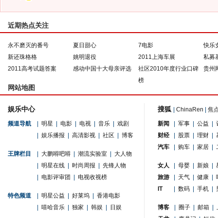
近期热点关注
永不磨灭的番号
夏日甜心
7电影
快乐
新还珠格格
姚明退役
2011上海车展
私募
2011高考试题答案
感动中国十大母亲评选
社区2010年度行业口碑
贵州
榜
网站地图
娱乐中心
搜狐
|
ChinaRen
|
焦
频道导航
|
明星
|
电影
|
电视
|
音乐
|
戏剧
新闻
|
军事
|
公益
|
|
娱乐播报
|
高清影视
|
社区
|
博客
财经
|
股票
|
理财
|
汽车
|
购车
|
家居
|
王牌栏目
|
大鹏嘚吧嘚
|
潮流实验室
|
大人物
|
明星在线
|
时尚周报
|
先锋人物
女人
|
母婴
|
新娘
|
|
电影评审团
|
电视收视榜
旅游
|
天气
|
健康
|
IT
|
数码
|
手机
|
特色频道
|
明星公益
|
好莱坞
|
香港电影
|
嘻哈音乐
|
独家
|
韩娱
|
日娱
博客
|
圈子
|
邮箱
|