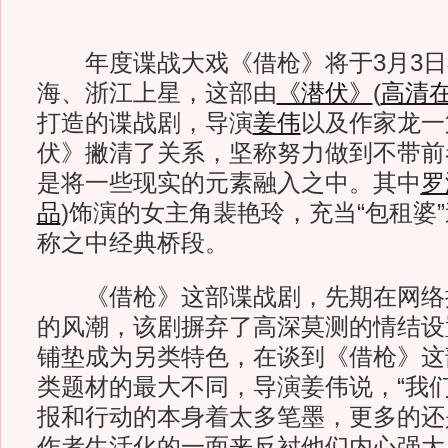
年度谍战大戏《借枪》将于3月3日
海、浙江上星，这部由
《潜伏》
(
高清
打造的谍战剧，导演
姜伟
以及作家龙一
伏》撇清了关系，坚称努力做到不带前
是将一些现实的元素融入之中。其中
罗
品
)
饰演的女主角裴艳玲，充当“包租婆
称之中经典桥段。
《借枪》这部谍战剧，先期在网络
的风潮，该剧摒弃了高深莫测的情结设
铺垫成为另类特色，在谈到《借枪》这
类题材的最大不同，导演姜伟说，“我
报和行动的本身着太多笔墨，更多的还
作者生活化的一面来反衬他们内心强大