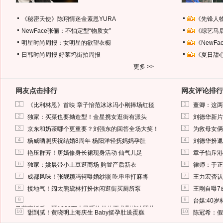
《秘密天使》陈翔情迷金素恩YURA
《先锋人
NewFace张俪：不怕定型“物质女”
《综艺马
明星时尚周报：女明星的欲望衣橱
《NewF
日韩时尚周报
好莱坞街拍周报
《夏日甜
更多 >>
网友点击排行
网友评论排行
1
1
《比利林恩》首映 章子怡范冰冰冯小刚捧场红毯
董卿：这两
2
2
独家：买菜也要拗造型！金星携女逛街有派头
刘德华新片
3
3
京东和奶茶哪个更重要？刘强东的回答全场大笑！
为救母女俩
4
4
杨威晒照庆祝结婚8周年 杨阳洋轻抚妈妈孕肚
刘德华扮邋
5
5
艳压群芳！唐嫣修身长裙现身活动 仙气儿足
章子怡斥港
6
6
独家：姚晨带小土豆逛商场 购置产后新衣
律师：于正
7
7
成都风味！张靓颖冯轲曝婚纱照 吃串串打麻将
王力宏否认
8
8
接地气！阔太熊黛林打扮休闲逛街买厕所泵
王刚自曝7
9
9
台媒:40
马蓉离婚后，砸1000万人民币给媒体要求删掉这照片
10
10
甜到腻！黄晓明上海庆生 Baby挺孕肚送蛋糕
陈冠希：假