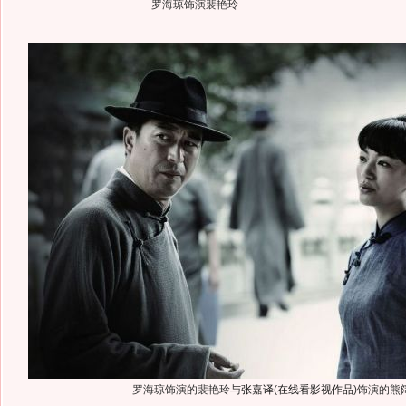
罗海琼饰演裴艳玲
罗海琼饰演的裴艳玲与
张嘉译
(
在线看影视作品
)
饰演的熊