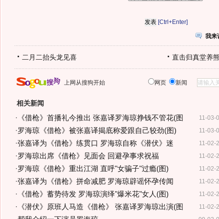
[Ctrl+Enter]
我来
二月二抬头龙见喜
直击归真堂养
上网从搜狗开始
网页
新闻
相关新闻
·
《借枪》首播礼今推出 张嘉译罗海琼挣钱不管花(图
11-03-
·
罗海琼《借枪》被张嘉译揭底称爱跟自己较劲(图)
11-03-
·
张嘉译为《借枪》练贯口 罗海琼自称《潜伏》迷
11-02-
·
罗海琼出席《借枪》见面会 回避孕事求祝福
11-02-
·
罗海琼《借枪》重出江湖 直呼"女骗子"过瘾(图)
11-02-
·
张嘉译为《借枪》拼命减肥 罗海琼辟谣怀孕传闻
11-02-
·
《借枪》蓄势待发 罗海琼演绎"爆米花"女人(图)
11-02-
·
《潜伏》原班人马造《借枪》 张嘉译罗海琼出演(图
11-02-