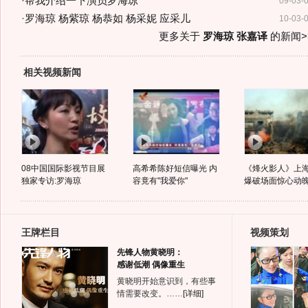
·
帮我介绍一下演员罗海琼
09-03-
·
罗海琼 杨紫琼 杨恭如 杨采妮 应采儿
10-03-
更多关于
罗海琼 张嘉译
的新闻>
相关视频新闻
08中国国际影视节目展
高希希陈好短信曝光 内
《烽火影人》上
独家专访:罗海琼
容竟有"我爱你"
爆破场面惊心动
王牌栏目
视频策划
先锋人物黄晓明：
感谢低潮 偶像重生
黄晓明开始意识到，有些事
情需要改变。……
[详细]