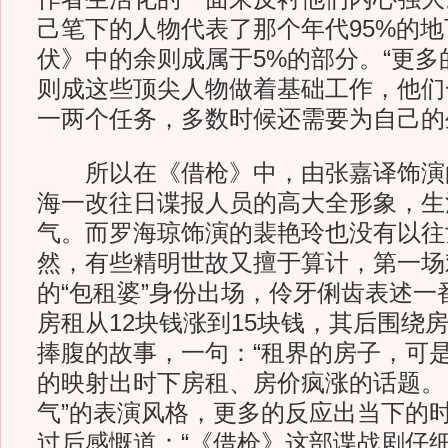
己笔下的人物代表了那个年代95%的
伏》中的余则成属于5%的部分。“更多
则成这些顶尖人物做着基础工作，他们
一两个任务，多数时候还需要为自己的
所以在《借枪》中，由张嘉译饰演
海一改往日谍报人员的高大全形象，生
气。而罗海琼饰演的裴艳玲也没有以往
然，有些精明世故又擅于算计，第一场
的“包租婆”身份出场，伶牙俐齿表述一
房租从12块钱涨到15块钱，其后围绕
捧腹的故事，一句：“租界的房子，可是
的映射出时下房租、房价疯涨的话题。
气”的表演风格，更多的反应出当下的
过后感慨道：“《借枪》这部谍战剧仔