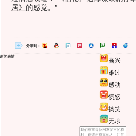
居》
的感觉。”
分享到：
新闻表情
高兴
难过
感动
愤怒
搞笑
无聊