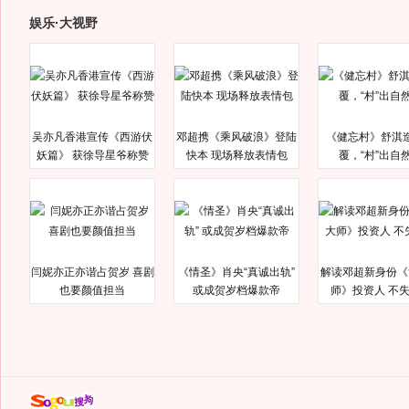
娱乐·大视野
吴亦凡香港宣传《西游伏
邓超携《乘风破浪》登陆
《健忘村》舒淇
妖篇》 获徐导星爷称赞
快本 现场释放表情包
覆，“村”出自
闫妮亦正亦谐占贺岁 喜剧
《情圣》肖央“真诚出轨”
解读邓超新身份《
也要颜值担当
或成贺岁档爆款帝
师》投资人 不