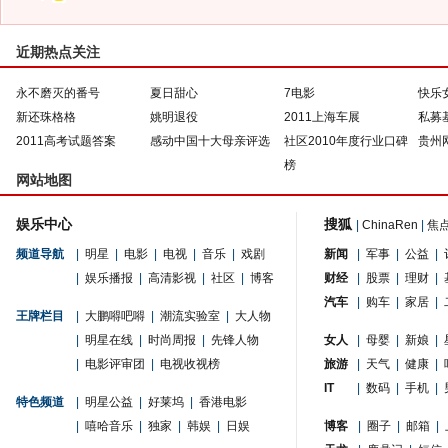
近期热点关注
永不磨灭的番号
夏日甜心
7电影
快乐
新还珠格格
姚明退役
2011上海车展
私募
2011高考试题答案
感动中国十大母亲评选
社区2010年度行业口碑
贵州
榜
网站地图
娱乐中心
搜狐
|
ChinaRen
|
焦
频道导航
|
明星
|
电影
|
电视
|
音乐
|
戏剧
新闻
|
军事
|
公益
|
|
娱乐播报
|
高清影视
|
社区
|
博客
财经
|
股票
|
理财
|
汽车
|
购车
|
家居
|
王牌栏目
|
大鹏嘚吧嘚
|
潮流实验室
|
大人物
|
明星在线
|
时尚周报
|
先锋人物
女人
|
母婴
|
新娘
|
|
电影评审团
|
电视收视榜
旅游
|
天气
|
健康
|
IT
|
数码
|
手机
|
特色频道
|
明星公益
|
好莱坞
|
香港电影
|
嘻哈音乐
|
独家
|
韩娱
|
日娱
博客
|
圈子
|
邮箱
|