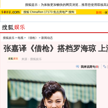
搜狐提示：为体验更加畅快的网页浏览，推荐您使用双核高
搜狐
ChinaRen
17173
焦点房地产
搜狗
新闻
-
体
搜狐娱乐
>
电视
>
《借枪》
>
新闻动态
张嘉译《借枪》搭档罗海琼 上
来源：
搜狐娱乐
我来说两句
(
0
)