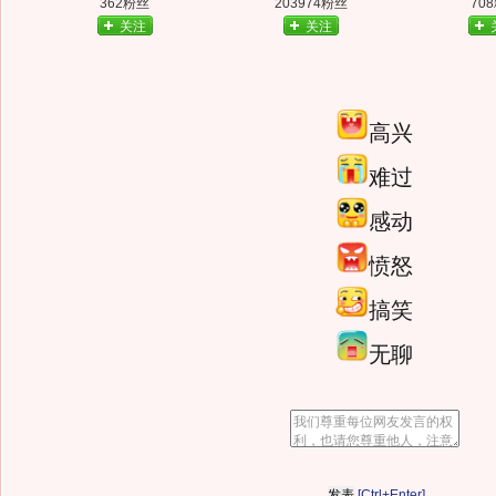
362粉丝
203974粉丝
70
关注
关注
高兴
难过
感动
愤怒
搞笑
无聊
[Ctrl+Enter]