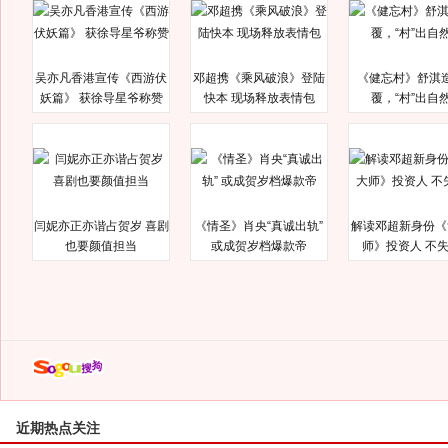
吴亦凡香港宣传《西游伏
邓超携《乘风破浪》登陆
《健忘村》舒淇
妖篇》 获徐导星爷称赞
快本 现场释放表情包
覆，“村”出自
闫妮亦正亦谐占贺岁 喜剧
《情圣》肖央“真诚出轨”
解读邓超新身份《
也要颜值担当
或成贺岁档爆款帝
师》投资人 不
近期热点关注