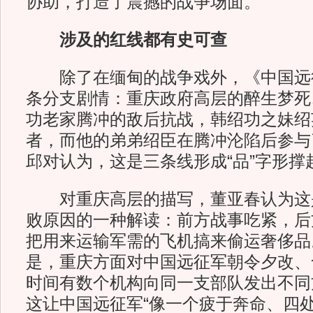
协助，打造了震撼的战争场面。
涉及的红线都有史可查
除了在缅甸的战争戏外，《中国远
条分支剧情：重庆政府高层的醉生梦死
功老家腾冲的敌后抗战，韩绍功之妹绍
者，而他的弟弟绍臣在腾冲沦陷后参与
邱对认为，这是三条线形成“品”字形撑
对重庆高层的描写，董亚春认为这
败原因的一种解读：前方战事吃紧，后方
把用来运输军需的飞机搞来偷运奢侈品
是，重庆方面对中国远征军朝令夕改、
时间有数个机构向同一支部队发出不同
这让中国远征军“像一个疲于奔命、四处