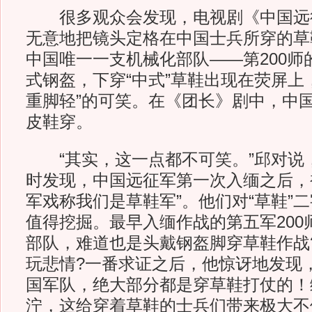
很多观众会发现，电视剧《中国远
无意地把镜头定格在中国士兵所穿的草
中国唯一一支机械化部队——第200师
式钢盔，下穿“中式”草鞋出现在荧屏上
重脚轻”的可笑。在《团长》剧中，中
皮鞋穿。
“其实，这一点都不可笑。”邱对说
时发现，中国远征军第一次入缅之后，
军戏称我们是草鞋军”。他们对“草鞋”
值得挖掘。最早入缅作战的第五军200
部队，难道也是头戴钢盔脚穿草鞋作战
玩悲情?一番求证之后，他惊讶地发现
国军队，绝大部分都是穿草鞋打仗的！
泞，这给穿着草鞋的士兵们带来极大不便