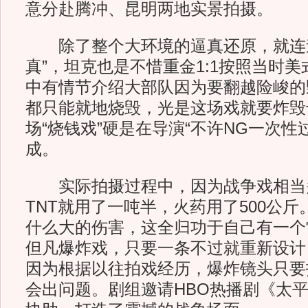
意分赴腾冲、昆明两地实景拍摄。
除了整个大环境的逼真还原，就连道
真”，坦克也是不惜重金1:1按照当时
中有情节介绍大部队因为要翻越险峻的
都只能就地烧毁，光是这场戏就要炸毁
场“烧钱戏”硬是在导演“不许NG一次性
成。
实际拍摄过程中，因为战争戏相当
TNT就用了一吨半，火药用了500公
什么大的伤害，这全归功于自己有一个
但凡爆炸戏，只要一条不过就重新设计
因为根据以往拍戏经历，爆炸镜头只要
会出问题。剧组邀请HBO热播剧《太