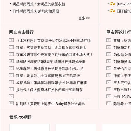
明星时尚周报：女明星的欲望衣橱
《NewF
日韩时尚周报
好莱坞街拍周报
《夏日甜
更多 >>
网友点击排行
网友评论排行
1
1
《比利林恩》首映 章子怡范冰冰冯小刚捧场红毯
董卿：这两
2
2
独家：买菜也要拗造型！金星携女逛街有派头
刘德华新片
3
3
京东和奶茶哪个更重要？刘强东的回答全场大笑！
为救母女俩
4
4
杨威晒照庆祝结婚8周年 杨阳洋轻抚妈妈孕肚
刘德华扮邋
5
5
艳压群芳！唐嫣修身长裙现身活动 仙气儿足
章子怡斥港
6
6
独家：姚晨带小土豆逛商场 购置产后新衣
律师：于正
7
7
成都风味！张靓颖冯轲曝婚纱照 吃串串打麻将
王力宏否认
8
8
接地气！阔太熊黛林打扮休闲逛街买厕所泵
王刚自曝7
9
9
台媒:40
马蓉离婚后，砸1000万人民币给媒体要求删掉这照片
10
10
甜到腻！黄晓明上海庆生 Baby挺孕肚送蛋糕
陈冠希：假
娱乐·大视野