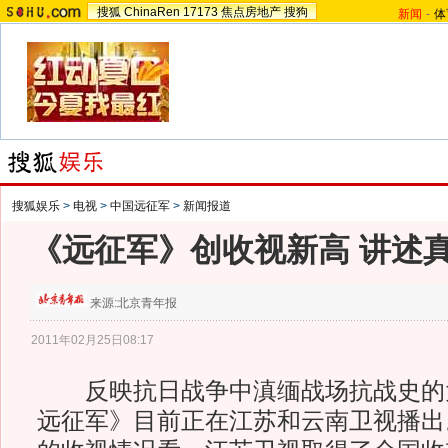
搜狐
ChinaRen
17173
焦点房地产
搜狗
新闻
-
体
搜狐娱乐
>
电视
>
中国远征军
>
新闻报道
《远征军》创收视新高 讲述
来源:
北京青年报
2011年02月25日08:17
反映抗日战争中滇缅战场抗战史的
远征军》目前正在江苏和云南卫视播出