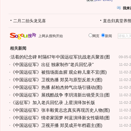
我来
二月二抬头龙见喜
直击归真堂养
上网从搜狗开始
网页
新闻
相关新闻
·
活着的纪念碑 时隔67年中国远征军抗战老兵聚首(图
09-05-
·
《中国远征军》出征 独家制作"老兵回忆录"
11-02-
·
《中国远征军》被指场面血腥 观众称儿童不宜(图)
11-02-
·
《中国远征军》卫视热播 郑昊与原型反差大(图)
11-02-
·
《中国远征军》热播 郝柏杰帅气出场引骚动(图)
11-02-
·
《中国远征军》展残酷战争 李玥清新出镜受关注(图
11-02-
·
《远征军》加入老兵回忆录 上星演绎加长版
11-02-
·
《中国远征军》张丰毅黄志忠真实再现历史人物(图)
11-02-
·
《中国远征军》情牵家国梦 柯蓝演绎新女性吸睛(图
11-02-
·
《中国远征军》卫视开播 郑昊成开年档霸主(图)
11-02-