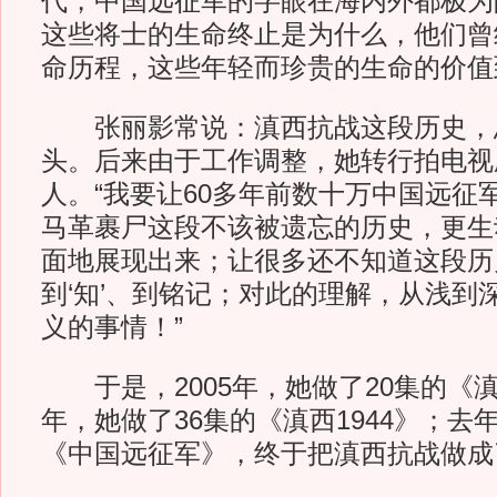
代，中国远征军的字眼在海内外都极为
这些将士的生命终止是为什么，他们曾
命历程，这些年轻而珍贵的生命的价值
张丽影常说：滇西抗战这段历史，
头。后来由于工作调整，她转行拍电视
人。“我要让60多年前数十万中国远征
马革裹尸这段不该被遗忘的历史，更生
面地展现出来；让很多还不知道这段历
到‘知’、到铭记；对此的理解，从浅到
义的事情！”
于是，2005年，她做了20集的《滇
年，她做了36集的《滇西1944》；去
《中国远征军》，终于把滇西抗战做成