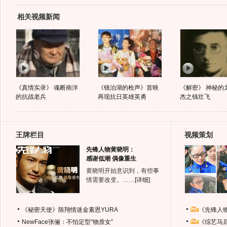
相关视频新闻
《真情实录》 魂断南洋
《镜泊湖的枪声》首映
《解密》 神秘的
的抗战老兵
再现抗日英雄英勇
杰之钱壮飞
王牌栏目
视频策划
先锋人物黄晓明：
感谢低潮 偶像重生
黄晓明开始意识到，有些事
情需要改变。……
[详细]
《秘密天使》陈翔情迷金素恩YURA
《先锋人
NewFace张俪：不怕定型“物质女”
《综艺马