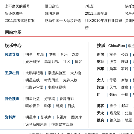
永不磨灭的番号
夏日甜心
7电影
快乐
新还珠格格
姚明退役
2011上海车展
私募
2011高考试题答案
感动中国十大母亲评选
社区2010年度行业口碑
贵州
榜
网站地图
娱乐中心
搜狐
|
ChinaRen
|
焦
频道导航
|
明星
|
电影
|
电视
|
音乐
|
戏剧
新闻
|
军事
|
公益
|
|
娱乐播报
|
高清影视
|
社区
|
博客
财经
|
股票
|
理财
|
汽车
|
购车
|
家居
|
王牌栏目
|
大鹏嘚吧嘚
|
潮流实验室
|
大人物
|
明星在线
|
时尚周报
|
先锋人物
女人
|
母婴
|
新娘
|
|
电影评审团
|
电视收视榜
旅游
|
天气
|
健康
|
IT
|
数码
|
手机
|
特色频道
|
明星公益
|
好莱坞
|
香港电影
|
嘻哈音乐
|
独家
|
韩娱
|
日娱
博客
|
圈子
|
邮箱
|
天龙
|
鹿鼎记
|
短信
资料库
|
明星库
|
影视库
|
专题库
|
图片库
搜狗
|
输入法
|
地图
|
滚动新闻列表
|
往期娱首回顾