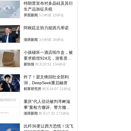
特朗普宣布对多晶硅及其衍
生产品加征关税
界面新闻
5小时前
23评论
阿根廷足协力挺因凡蒂诺
澎湃新闻
3小时前
34评论
小孩碰坏一酒店纸巾盒，被
要求赔偿924元，游客质疑
酒店房客物品超高标价，市
新快报
昨天20:51
134评论
监部门：不违规
炸了！梁文锋回吐全部利
润，DeepSeek重启融资
财富研究所
昨天16:07
21评论
重庆“代人信访被判寻衅滋
事”案检方撤诉、警方撤
案，两被告人获国赔
澎湃新闻
昨天17:33
171评论
比歼36更让西方恐慌！沈飞