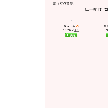
事很有点背景。
[
上一页
] [
1
] [
2
]
娱乐头条
金喆
137397粉丝
关注