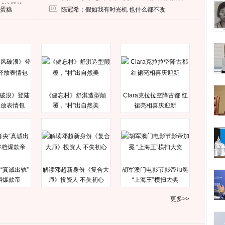
删掉这照片
10
送蛋糕
陈冠希：假如我有时光机 也什么都不改
破浪》登陆
《健忘村》舒淇造型颠
Clara克拉拉空降古都 红
释放表情包
覆，“村”出自然美
裙亮相喜庆迎新
“真诚出轨”
解读邓超新身份《复合大
胡军澳门电影节影帝加冕
档爆款帝
师》投资人 不失初心
“上海王”横扫大奖
更多>>