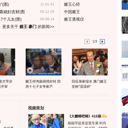
(图)
赌王心经
11-01-31
轰媳妇贪财(图
中国赌王
09-12-29
7个儿女(图)
赌王透视仪
09-08-14
更多关于
赌王 豪门
的新闻>>
1/3
"谢才萍涉
赌王何鸿燊病情好转 四
回应身家缩水 澳门赌王
日开审
房十七子女争家产
笑称"湿湿碎"
视频策划
《大鹏嘚吧嘚》416期
生
杨丽萍提菜篮逛车展 时尚