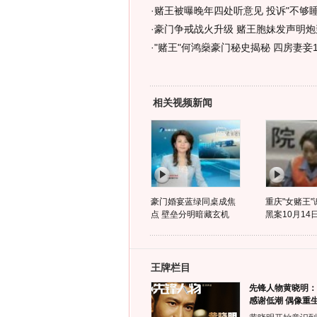
·
赌王被曝晚年四处听意见 投诉"不够睡"
·
豪门争戒战火升级 赌王胞妹发声明炮
·
"赌王"何鸿燊豪门秘史揭秘 四房妻妾1
相关视频新闻
豪门婚宴蓝绿同桌成焦
重庆"女赌王
点 壁垒分明暗藏玄机
黑案10月14
王牌栏目
先锋人物黄晓明：
感谢低潮 偶像重