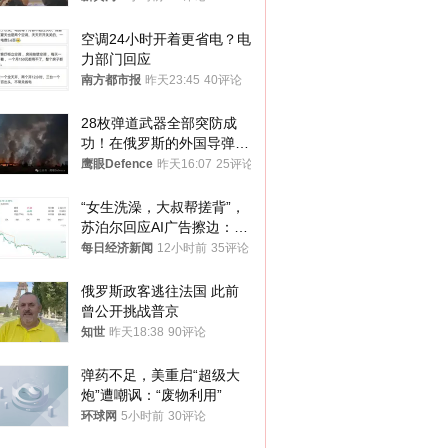
处分
空调24小时开着更省电？电
力部门回应
南方都市报
昨天23:45
40评论
28枚弹道武器全部突防成
功！在俄罗斯的外国导弹发
射车都是合法打击目标
鹰眼Defence
昨天16:07
25评论
“女生洗澡，大叔帮搓背”，
苏泊尔回应AI广告擦边：视
频全下架，已强化内容管理
每日经济新闻
12小时前
35评论
与审核
俄罗斯政客逃往法国 此前
曾公开挑战普京
知世
昨天18:38
90评论
弹药不足，美重启“超级大
炮”遭嘲讽：“废物利用”
环球网
5小时前
30评论