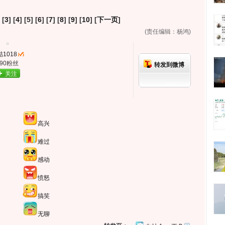
 [
3
] [
4
] [5] [
6
] [
7
] [
8
] [
9
] [
10
] [
下一页
]
(责任编辑：杨鸿)
1018
390粉丝
转发到微博
关注
高兴
难过
感动
愤怒
搞笑
无聊