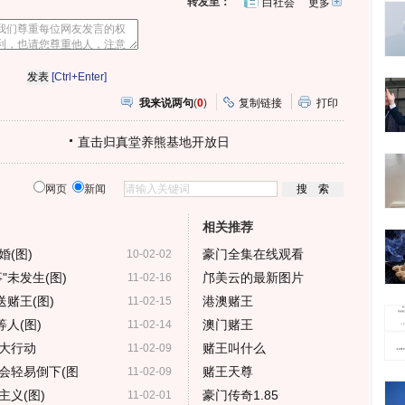
转发至：
白社会
更多
开
心
人
网
人
豆
网
瓣
爱
分
[Ctrl+Enter]
享
我来说两句
(
0
)
复制链接
打印
直击归真堂养熊基地开放日
网页
新闻
相关推荐
(图)
豪门全集在线观看
10-02-02
"未发生(图)
邝美云的最新图片
11-02-16
赌王(图)
港澳赌王
11-02-15
人(图)
澳门赌王
11-02-14
大行动
赌王叫什么
11-02-09
会轻易倒下(图
赌王天尊
11-02-09
义(图)
豪门传奇1.85
11-02-01