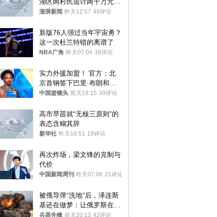
湖区两村民追讨两千万元动
迁款八年未果
澎湃新闻
昨天12:57
49评论
新版76人强过当年宇宙勇？
这一次杜兰特错的离谱了
NBA广角
昨天07:04
38评论
实力外援加盟！ 官方：北
京首钢签下巴里·布朗和桑
普森
中国篮镜头
前天18:15
39评论
高市早苗就“无核三原则”的
表态含糊其辞
新华社
昨天16:51
19评论
再次炸场，梁文锋的克制与
代价
中国新闻周刊
昨天07:06
21评论
被俄导弹“洗地”后，泽连斯
基还在做梦：让俄罗斯在冬
季前求和？
兵器先锋
前天20:13
42评论