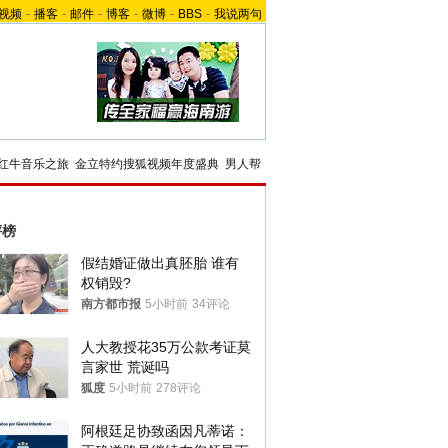
视频
-
播客
-
邮件
-
博客
-
微博
-
BBS
-
我说两句
红牛音乐之旅
金立特约搜狐视频年度盛典
男人帮
评榜
假结婚证做出真胚胎 谁有
权销毁?
南方都市报
5小时前
34评论
人大教授花35万公款考证莫
言家世 荒诞吗
狐度
5小时前
278评论
阿根廷足协致函因凡蒂诺：