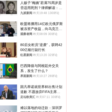
人贩子“梅姨”若满75周岁是
否适用死刑？律师解读：很
大概率不会被判处死刑
九派新闻
昨天19:48
130评论
欧盟将挪用14亿欧元俄罗斯
被冻资产收益，向乌克兰提
供援助
观察者网
昨天08:09
30评论
80后女柜员“逆袭”，获聘42
00亿银行副行长
红星新闻
昨天13:20
32评论
巴西降级与阿根廷外交关
系，发生了什么？
界面新闻
昨天10:27
28评论
因凡蒂诺就世界杯出售计划
道歉 不愿放弃FIFA主席职
位
足坛欧美汇
昨天07:11
33评论
难以落地的动迁款：深圳罗