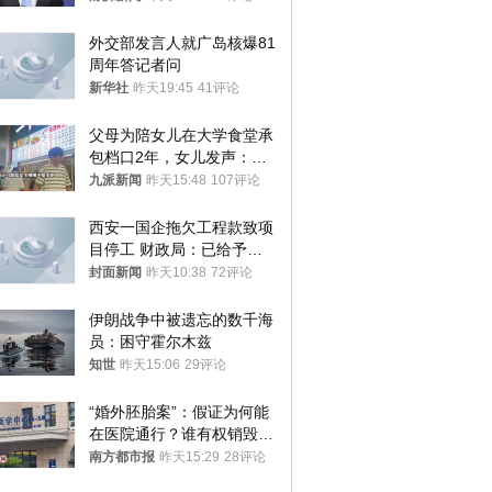
外交部发言人就广岛核爆81
周年答记者问
新华社
昨天19:45
41评论
父母为陪女儿在大学食堂承
包档口2年，女儿发声：初
衷是为了陪伴，毕业后将不
九派新闻
昨天15:48
107评论
再营业
西安一国企拖欠工程款致项
目停工 财政局：已给予处
分，正督促整改
封面新闻
昨天10:38
72评论
伊朗战争中被遗忘的数千海
员：困守霍尔木兹
知世
昨天15:06
29评论
“婚外胚胎案”：假证为何能
在医院通行？谁有权销毁胚
胎？
南方都市报
昨天15:29
28评论