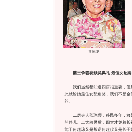
蓝琼缨
赌王争霸赛颁奖典礼 最佳女配
我们当然都知道四房很重要，但是
此就给她最佳女配角奖，我们不是金
的。
二房夫人蓝琼缨，移民多年，移民
的伴儿。二太移民后，四太才凭着长
能干何超琼又是叛逆何超仪又是长子