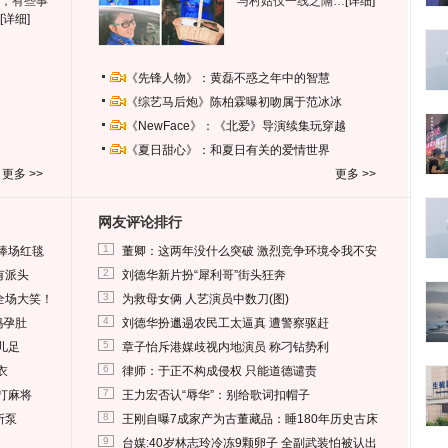
，有些事
与村姑仅一线之隔…
[详细]
[详细]
《先锋人物》：黄磊不惑之年中的智慧
《综艺马后炮》陈柏霖曝初吻属于范冰冰
《NewFace》：《北爱》导演续集玩穿越
《夏日甜心》：和夏日有关的爱情世界
更多 >>
更多 >>
网友评论排行
1
捧场红毯
董卿：这两年没什么突破 激烈竞争环境令我不安
2
有派头
刘德华新片扮“犀利哥”街头狂奔
3
全场大笑！
为救母女俩 人艺演员中数刀(图)
4
妈孕肚
刘德华扮邋遢农民工太逼真 遭警察驱赶
5
儿足
章子怡斥港媒歧视内地演员 称刁钻势利
6
衣
律师：于正不构成侵权 只能道德谴责
7
打麻将
王力宏否认“辱华”：别给歌词扣帽子
8
所泵
王刚自曝7成家产为古董藏品：睡180年历史古床
9
台媒:40岁林志玲冷冻9颗卵子 全副武装怕被认出