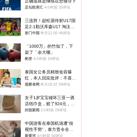
正确道路是继续在您领导下
足坛欧美汇
4小时前
35评论
三连胜！赵松源传射U17国
足2-1勒沃库森U17 淘汰赛
将战河床
射门中国
昨天21:50
48评论
「1000万」的竹知了，下
架了「余大嘴」
豹变
4小时前
24评论
泰国女公务员精致妆容爆
红，本人回应批评：不喜欢
就别看
观察者网
昨天18:32
59评论
女子1岁宝宝碰坏三亚一酒
店纸巾盒，赔了924元，发
帖吐槽后酒店退还一半的
封面新闻
2小时前
29评论
钱，当地市监局回应
中国游客在泰国机场遭“歧
视性手势”，泰方责令全面
调查，对责任人采取最严厉
新黄河
3小时前
50评论