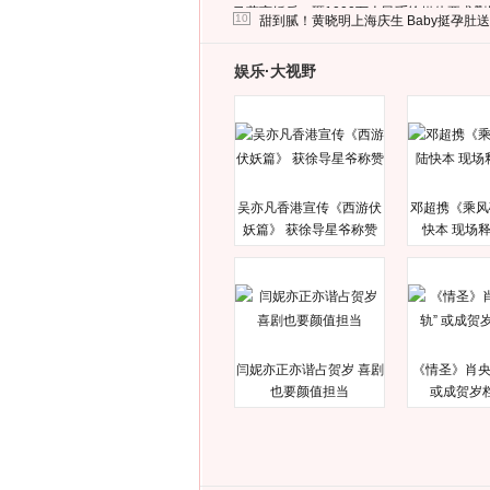
马蓉离婚后，砸1000万人民币给媒体要求
10
甜到腻！黄晓明上海庆生 Baby挺孕肚
娱乐·大视野
吴亦凡香港宣传《西游伏
邓超携《乘风
妖篇》 获徐导星爷称赞
快本 现场
闫妮亦正亦谐占贺岁 喜剧
《情圣》肖央
也要颜值担当
或成贺岁