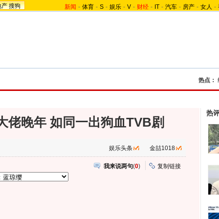
地产
搜狗
新闻
-
体育
-
S
-
娱乐
-
V
-
财经
-
IT
-
汽车
-
房产
-
女人
-
热点：
热
大佬晚年 如同一出狗血TVB剧
娱乐头条
金喆1018
我来说两句
(
0
)
复制链接