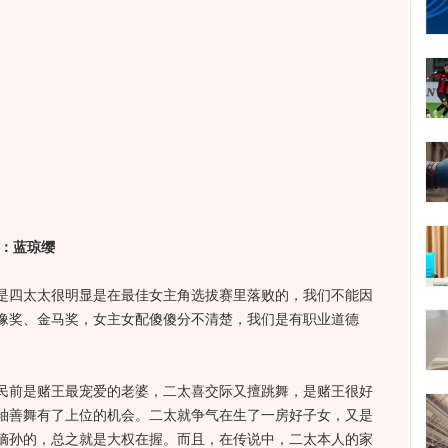
角：蓝琼缨
四太太很明显是在最佳女主角选拔赛里落败的，我们不能因
像奖、金马奖，女主女配傻傻分不清楚，我们是有职业道德
前是赌王最宠爱的老婆，二太喜交际又擅跳舞，是赌王很好
袖善舞有了上位的机会。二太就争气在生了一房好子女，又是
嫡孙的，总之就是大权在握。而且，在传说中，二太本人的家