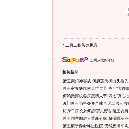
二月二抬头龙见喜
上网从搜狗开始
相关新闻
·
赌王豪门冲喜战 何超莲为拼出头抢先婚
·
赌王家眷缺席慈善忙过节 争产"大件事
·
何鸿燊穿梭各房庆情人节 四太"真心"送
·
澳门赌王为争夺资产或再诉二房三房等
·
厉斥二房长女何超琼讲废话 赌王要有
·
赌王同意四房人重新分家 超仪暗示不
·
赌王疲于奔命终进医院 仍然想搞平均主