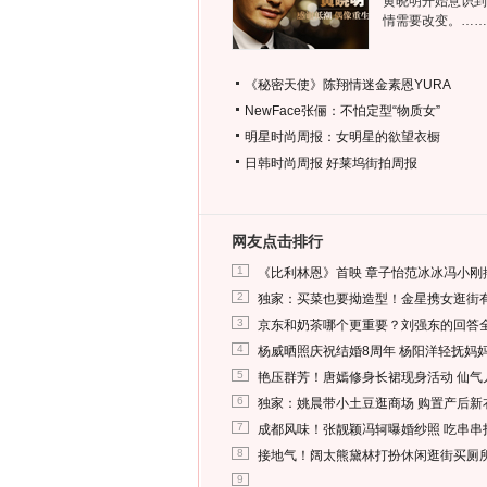
黄晓明开始意识到
情需要改变。……
《秘密天使》陈翔情迷金素恩YURA
NewFace张俪：不怕定型“物质女”
明星时尚周报：女明星的欲望衣橱
日韩时尚周报
好莱坞街拍周报
网友点击排行
1
《比利林恩》首映 章子怡范冰冰冯小刚
2
独家：买菜也要拗造型！金星携女逛街
3
京东和奶茶哪个更重要？刘强东的回答
4
杨威晒照庆祝结婚8周年 杨阳洋轻抚妈
5
艳压群芳！唐嫣修身长裙现身活动 仙气
6
独家：姚晨带小土豆逛商场 购置产后新
7
成都风味！张靓颖冯轲曝婚纱照 吃串串
8
接地气！阔太熊黛林打扮休闲逛街买厕
9