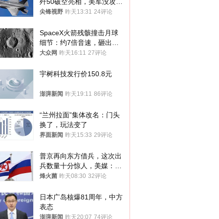
歼50破空亮相，美军没攻克
的技术被拿下
尖锋视野
昨天13:31
24评论
SpaceX火箭残骸撞击月球
细节：约7倍音速，砸出直
径约30米撞击坑
大众网
昨天16:11
27评论
宇树科技发行价150.8元
澎湃新闻
昨天19:11
86评论
“兰州拉面”集体改名：门头
换了，玩法变了
界面新闻
昨天15:33
29评论
普京再向东方借兵，这次出
兵数量十分惊人，美媒：俄
朝要动真格？
烽火菌
昨天08:30
32评论
日本广岛核爆81周年，中方
表态
澎湃新闻
昨天20:07
74评论