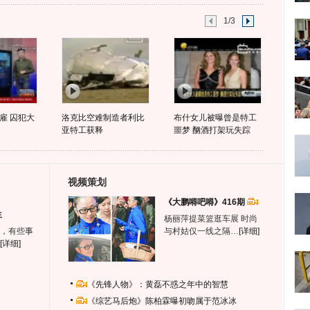
1/3
雇 囚犯大
洛克比空难制造者利比
布什女儿被曝曾是特工
亚特工获释
噩梦 酗酒打架玩失踪
视频策划
《大鹏嘚吧嘚》416期
生
杨丽萍提菜篮逛车展 时尚
，有些事
与村姑仅一线之隔…
[详细]
[详细]
《先锋人物》：黄磊不惑之年中的智慧
《综艺马后炮》陈柏霖曝初吻属于范冰冰