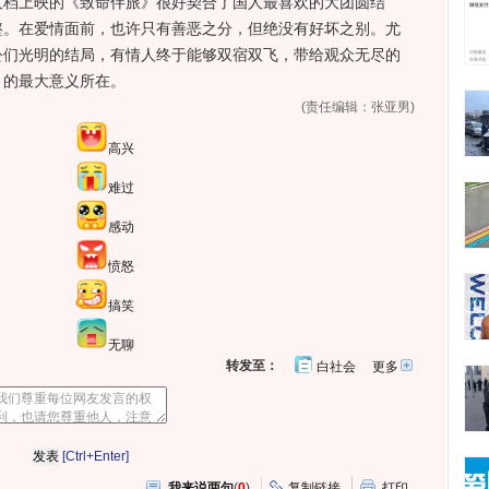
人档上映的《致命伴旅》很好契合了国人最喜欢的大团圆结
壑。在爱情面前，也许只有善恶之分，但绝没有好坏之别。尤
公们光明的结局，有情人终于能够双宿双飞，带给观众无尽的
》的最大意义所在。
(责任编辑：张亚男)
高兴
难过
感动
愤怒
搞笑
无聊
转发至：
白社会
更多
开
心
人
网
人
豆
网
瓣
爱
分
[Ctrl+Enter]
享
我来说两句
(
0
)
复制链接
打印