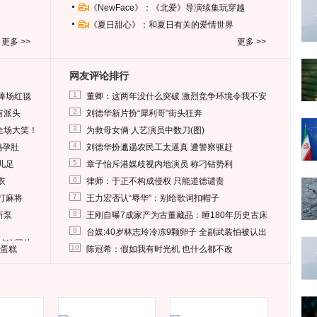
《NewFace》：《北爱》导演续集玩穿越
《夏日甜心》：和夏日有关的爱情世界
更多 >>
更多 >>
网友评论排行
1
捧场红毯
董卿：这两年没什么突破 激烈竞争环境令我不安
2
有派头
刘德华新片扮“犀利哥”街头狂奔
3
全场大笑！
为救母女俩 人艺演员中数刀(图)
4
妈孕肚
刘德华扮邋遢农民工太逼真 遭警察驱赶
5
儿足
章子怡斥港媒歧视内地演员 称刁钻势利
6
衣
律师：于正不构成侵权 只能道德谴责
7
打麻将
王力宏否认“辱华”：别给歌词扣帽子
8
所泵
王刚自曝7成家产为古董藏品：睡180年历史古床
9
台媒:40岁林志玲冷冻9颗卵子 全副武装怕被认出
删掉这照片
10
送蛋糕
陈冠希：假如我有时光机 也什么都不改