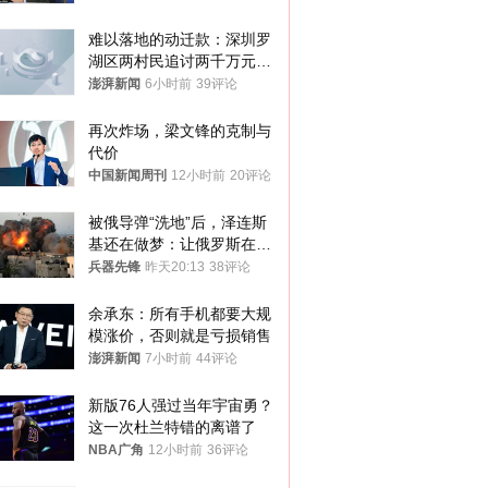
难以落地的动迁款：深圳罗
湖区两村民追讨两千万元动
迁款八年未果
澎湃新闻
6小时前
39评论
再次炸场，梁文锋的克制与
代价
中国新闻周刊
12小时前
20评论
被俄导弹“洗地”后，泽连斯
基还在做梦：让俄罗斯在冬
季前求和？
兵器先锋
昨天20:13
38评论
余承东：所有手机都要大规
模涨价，否则就是亏损销售
澎湃新闻
7小时前
44评论
新版76人强过当年宇宙勇？
这一次杜兰特错的离谱了
NBA广角
12小时前
36评论