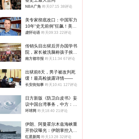
签史上最大合同
NBA广角
昨天07:15
38评论
美专家彻底改口：中国军力
10年“史无前例”狂飙！美军
真慌了
虚怀论语
昨天09:33
22评论
传销头目出狱后开办国学书
院，家长被洗脑称孩子挨打
才有效果
南方都市报
昨天11:34
67评论
出狱前8天，男子被改判死
缓！最高检披露详情——
长安街知事
昨天10:41
127评论
日方新版《防卫白皮书》妄
议中国台湾事务，中方：强
烈不满、坚决反对，已向日
环球网
昨天18:40
21评论
方严正交涉
伊朗、阿曼霍尔木兹海峡重
开协议曝光：伊朗掌控入湾
航道，与阿曼平分“服务费”
红星新闻
昨天13:28
32评论