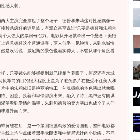
的性感大餐。
大主演完全撑起了整个场子，德普和朱莉这对性感偶像一
接秒杀疯狂的追星族，有观众甚至说过“只要是德普和朱莉合
两个人强大的票房号召力。电影从开场就牵出一个悬念：美艳
车上遇见德普这个普通游客，两人似乎一见钟情，来到水城恰
自然是没话说，威尼斯的景色也着实诱人，不管从哪个角度看
，只要镜头能够捕捉到就已经相当养眼了，何况还有水城
马执导筒的目的很大程度上是为了避免影片在抵受不住美人和
。片中的朱莉依旧是艳丽的特工，勾魂摄魄的本色演出就像喝
期待、困惑、执着和卑怯都演出来。融入了特工黑帮还有阴谋
们渴望看到爱情的渴望，朱莉和德普的卖力演出也成全了人们
的味道扑面而来。
黄雀在后，是一个策划细腻精致的爱情圈套，整部电影都
情主线上均匀点缀着黑手党阴谋和中情局诡计的小脉络，不同