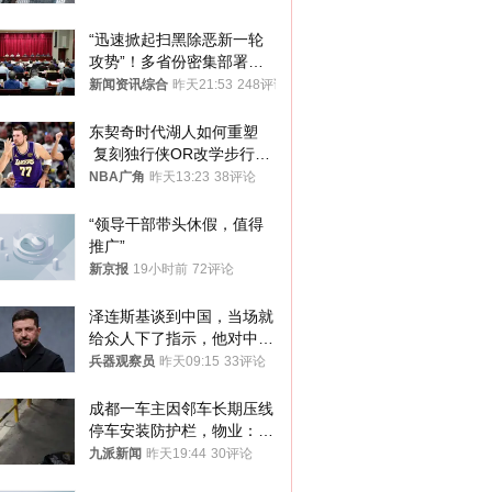
“迅速掀起扫黑除恶新一轮
攻势”！多省份密集部署，
公布举报方式
新闻资讯综合
昨天21:53
248评论
东契奇时代湖人如何重塑
 复刻独行侠OR改学步行
者？
NBA广角
昨天13:23
38评论
“领导干部带头休假，值得
推广”
新京报
19小时前
72评论
泽连斯基谈到中国，当场就
给众人下了指示，他对中国
和中乌关系，显然又有了新
兵器观察员
昨天09:15
33评论
的想法
成都一车主因邻车长期压线
停车安装防护栏，物业：不
建议装护栏，也会影响自身
九派新闻
昨天19:44
30评论
停车