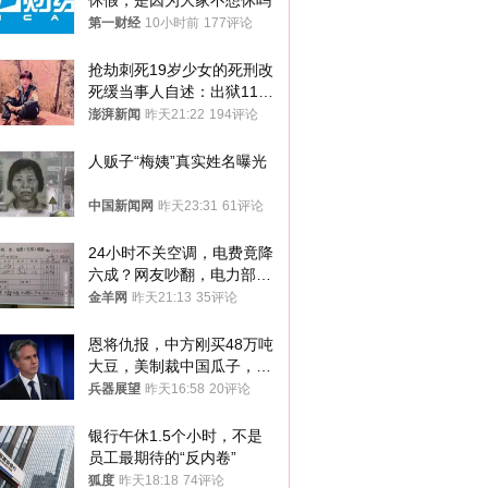
休假，是因为大家不想休吗
第一财经
10小时前
177评论
抢劫刺死19岁少女的死刑改
死缓当事人自述：出狱11年
间始终刻意躲避被害人家属
澎湃新闻
昨天21:22
194评论
人贩子“梅姨”真实姓名曝光
中国新闻网
昨天23:31
61评论
24小时不关空调，电费竟降
六成？网友吵翻，电力部门
回应→
金羊网
昨天21:13
35评论
恩将仇报，中方刚买48万吨
大豆，美制裁中国瓜子，布
林肯措辞变了
兵器展望
昨天16:58
20评论
银行午休1.5个小时，不是
员工最期待的“反内卷”
狐度
昨天18:18
74评论