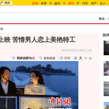
地产
搜狗
新闻
-
体育
-
S
-
娱乐
-
V
-
财经
-
IT
-
汽车
-
房产
-
女人
-
热点：
新闻
热
上映 苦情男人恋上美艳特工
2011年02月14日11:05
大
中
我来说两句
(
0
)
复制链接
打印
小