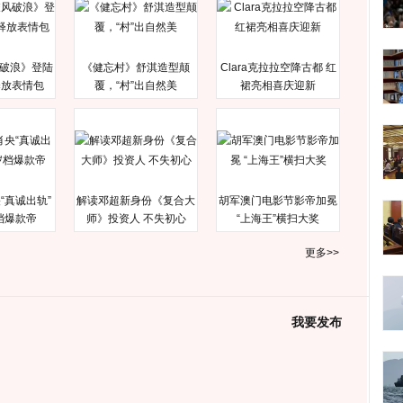
破浪》登陆
《健忘村》舒淇造型颠
Clara克拉拉空降古都 红
释放表情包
覆，“村”出自然美
裙亮相喜庆迎新
“真诚出轨”
解读邓超新身份《复合大
胡军澳门电影节影帝加冕
档爆款帝
师》投资人 不失初心
“上海王”横扫大奖
更多>>
我要发布