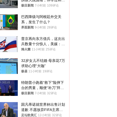
拆除大院围墙，停车位和厕
所免费开放，当地多部门回
极目新闻
7小时前
109评论
应
巴西降级与阿根廷外交关
系，发生了什么？
界面新闻
9小时前
28评论
普京再向东方借兵，这次出
兵数量十分惊人，美媒：俄
朝要动真格？
烽火菌
11小时前
25评论
32岁女儿不结婚 母亲花7万
求助心理“大咖”
极昼
11小时前
19评论
特朗普小跑着“救下”险摔下
台的男童，顺便“补刀”拜
登：“我可不想他像拜登一
极目新闻
7小时前
32评论
样摔下来”
因凡蒂诺就世界杯出售计划
道歉 不愿放弃FIFA主席职
位
足坛欧美汇
12小时前
32评论