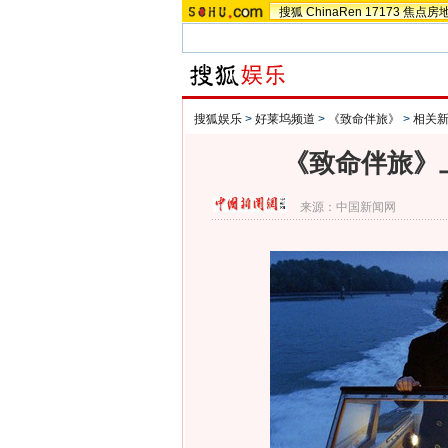
搜狐
ChinaRen
17173
焦点房
搜狐娱乐
>
好莱坞频道
>
《致命伴旅》
>
相关
《致命伴旅》
来源：
中国新闻网