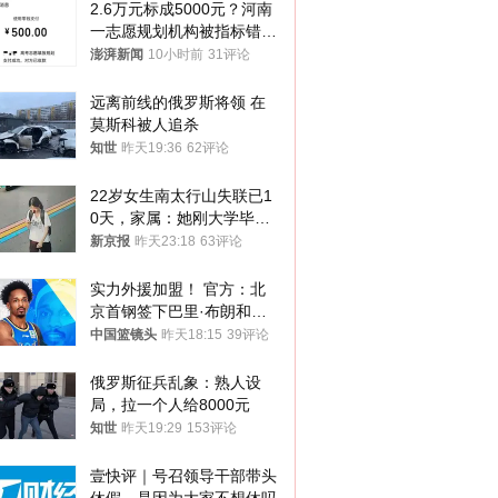
2.6万元标成5000元？河南
一志愿规划机构被指标错学
费致考生复读
澎湃新闻
10小时前
31评论
远离前线的俄罗斯将领 在
莫斯科被人追杀
知世
昨天19:36
62评论
22岁女生南太行山失联已1
0天，家属：她刚大学毕业
想到山里旅行
新京报
昨天23:18
63评论
实力外援加盟！ 官方：北
京首钢签下巴里·布朗和桑
普森
中国篮镜头
昨天18:15
39评论
俄罗斯征兵乱象：熟人设
局，拉一个人给8000元
知世
昨天19:29
153评论
壹快评｜号召领导干部带头