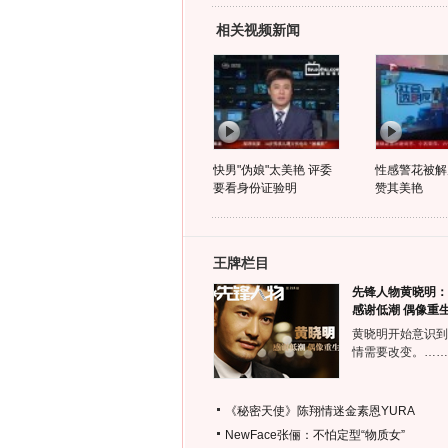
相关视频新闻
快男"伪娘"太美艳 评委
性感警花被解
要看身份证验明
赞其美艳
王牌栏目
先锋人物黄晓明：
感谢低潮 偶像重
黄晓明开始意识到
情需要改变。……
《秘密天使》陈翔情迷金素恩YURA
NewFace张俪：不怕定型“物质女”