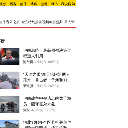
视频
-
播客
-
邮件
-
博客
-
微博
-
BBS
-
我说两句
红牛音乐之旅
金立特约搜狐视频年度盛典
男人帮
评榜
伊朗总统：最高领袖决策过
程遭人利用
海外网
4小时前
80评论
“天津之眼”摩天轮附近两人
落水，目击者：母亲和11岁
儿子先后被打捞上岸
新京报
3小时前
26评论
伊朗战争中被遗忘的数千海
员：困守霍尔木兹
知世
4小时前
27评论
河北邯郸多个区县机关单位