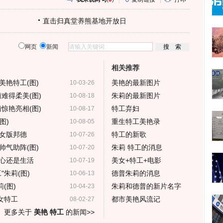
直击归真堂养熊基地开放日
网页
新闻
相关推荐
美艳特工(图)
美艳的最新图片
10-03-26
难得柔美(图)
朱莉的最新图片
10-08-18
惊艳亮相(图)
特工弃妇
10-08-17
图)
重生特工美艳录
10-08-05
女版邦德
特工的新歌
10-07-26
帅气助阵(图)
朱莉 特工的消息
10-07-20
心还是生活
美女+特工+电影
10-07-19
朱莉(图)
德普朱莉的消息
10-06-13
(图)
朱莉和德普的新片名字
10-04-23
女特工
都市美艳风流记
08-02-27
更多关于
美艳 特工
的新闻>>