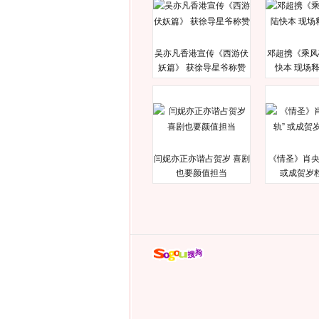
吴亦凡香港宣传《西游伏
邓超携《乘风
妖篇》 获徐导星爷称赞
快本 现场
闫妮亦正亦谐占贺岁 喜剧
《情圣》肖央
也要颜值担当
或成贺岁