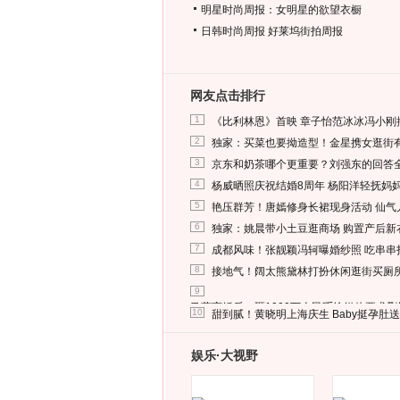
明星时尚周报：女明星的欲望衣橱
日韩时尚周报
好莱坞街拍周报
网友点击排行
1
《比利林恩》首映 章子怡范冰冰冯小刚
2
独家：买菜也要拗造型！金星携女逛街
3
京东和奶茶哪个更重要？刘强东的回答
4
杨威晒照庆祝结婚8周年 杨阳洋轻抚妈
5
艳压群芳！唐嫣修身长裙现身活动 仙气
6
独家：姚晨带小土豆逛商场 购置产后新
7
成都风味！张靓颖冯轲曝婚纱照 吃串串
8
接地气！阔太熊黛林打扮休闲逛街买厕
9
马蓉离婚后，砸1000万人民币给媒体要求
10
甜到腻！黄晓明上海庆生 Baby挺孕肚
娱乐·大视野