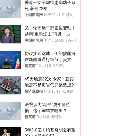
香港一女子虐待患病幼子致
死 获刑22年
中国新闻网
昨天22:41
21评论
又一轮高级干部密集变动！
越南“重整江山”再进一步
中国新闻周刊
昨天16:43
78评论
协议接近达成，伊朗披露海
峡新航道通行细节，美方再
提“倒计时”
新黄河
12小时前
32评论
45天地震32次 专家：宜宾
地震不是页岩气开采造成的
经济观察报
昨天18:19
41评论
法院认为“老登”属年龄贬
损，这个词错在哪里？
新黄河
9小时前
49评论
5年3.6亿！约基奇明夏有望