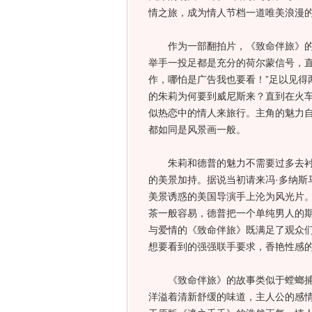
情之旅，成为情人节档一道唯美浪漫
作为一部翻拍片，《致命伴旅》的两
举手一投足都是充分的荷尔蒙信号，直
作，哪怕是广告我也要看！”足以见得
的朱莉为何要到威尼斯来？直到在火
似热恋中的情人来旅行。主角的魅力
都如同是风景画一般。
朱莉和德普的魅力不需要过多去衬托
的美景加持。据说当初请来冯·多纳斯
美景诱惑的美国导演手上沦为风光片
茶一般容易，德普把一个单纯男人的
与爱情的《致命伴旅》既满足了观众
想要看到的强强联手要求，香艳性感
《致命伴旅》的故事类似于螳螂捕蝉
洋溢着清新舒缓的味道，主人公的感