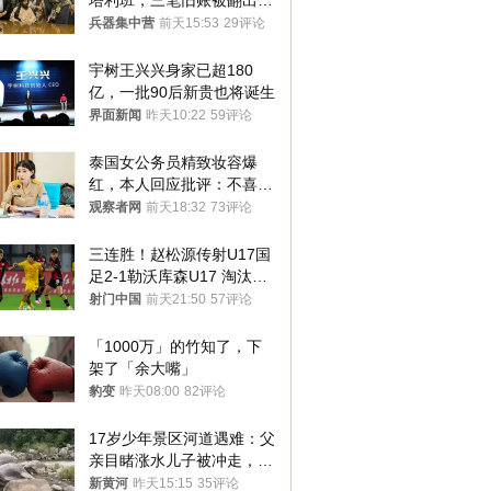
塔利班，三笔旧账被翻出，
最大风险出现
兵器集中营
前天15:53
29评论
宇树王兴兴身家已超180
亿，一批90后新贵也将诞生
界面新闻
昨天10:22
59评论
泰国女公务员精致妆容爆
红，本人回应批评：不喜欢
就别看
观察者网
前天18:32
73评论
三连胜！赵松源传射U17国
足2-1勒沃库森U17 淘汰赛
将战河床
射门中国
前天21:50
57评论
「1000万」的竹知了，下
架了「余大嘴」
豹变
昨天08:00
82评论
17岁少年景区河道遇难：父
亲目睹涨水儿子被冲走，当
地排除上游泄洪，家属盼厘
新黄河
昨天15:15
35评论