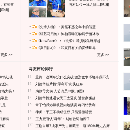
，有些事
与村姑仅一线之隔…
[详细]
[详细]
《先锋人物》：黄磊不惑之年中的智慧
《综艺马后炮》陈柏霖曝初吻属于范冰冰
《NewFace》：《北爱》导演续集玩穿越
《夏日甜心》：和夏日有关的爱情世界
更多 >>
更多 >>
网友评论排行
1
捧场红毯
董卿：这两年没什么突破 激烈竞争环境令我不安
2
有派头
刘德华新片扮“犀利哥”街头狂奔
3
全场大笑！
为救母女俩 人艺演员中数刀(图)
4
妈孕肚
刘德华扮邋遢农民工太逼真 遭警察驱赶
5
儿足
章子怡斥港媒歧视内地演员 称刁钻势利
6
衣
律师：于正不构成侵权 只能道德谴责
7
打麻将
王力宏否认“辱华”：别给歌词扣帽子
8
所泵
王刚自曝7成家产为古董藏品：睡180年历史古床