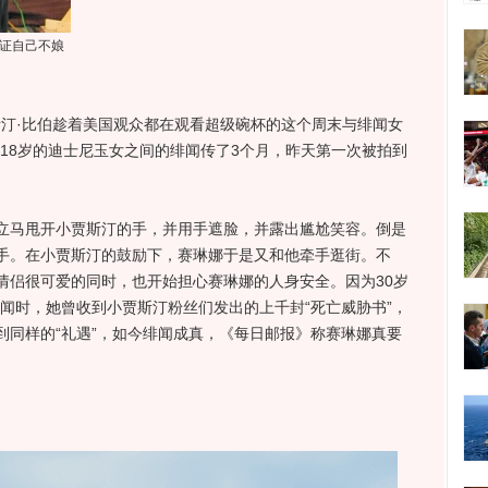
证自己不娘
汀·比伯趁着美国观众都在观看超级碗杯的这个周末与绯闻女
18岁的迪士尼玉女之间的绯闻传了3个月，昨天第一次被拍到
马甩开小贾斯汀的手，并用手遮脸，并露出尴尬笑容。倒是
手。在小贾斯汀的鼓励下，赛琳娜于是又和他牵手逛街。不
情侣很可爱的同时，也开始担心赛琳娜的人身安全。因为30岁
闻时，她曾收到小贾斯汀粉丝们发出的上千封“死亡威胁书”，
到同样的“礼遇”，如今绯闻成真，《每日邮报》称赛琳娜真要