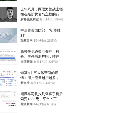
去年八月，两位海警战士牺
牲在维护黄岩岛主权的行动
中
罗富强观察室
昨天14:55
89评论
中企告美国防部，“初步胜
利”
观察者网
15小时前
29评论
高校任免通知引关注：科
长、主任自愿辞职，转任思
政辅导员
澎湃新闻
昨天17:00
32评论
鲸算π丨三大运营商的烦
恼：用户流量越用越多，收
入却越来越少
新京报
昨天17:27
44评论
顺风车司机找到乘客手机后
索要1888元，平台：正和
司机沟通协商
九派新闻
14小时前
61评论