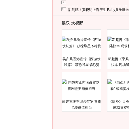
9
马蓉离婚后，砸1000万人民币给媒体要求
10
甜到腻！黄晓明上海庆生 Baby挺孕肚
娱乐·大视野
吴亦凡香港宣传《西游伏
邓超携《乘风
妖篇》 获徐导星爷称赞
快本 现场
闫妮亦正亦谐占贺岁 喜剧
《情圣》肖央
也要颜值担当
或成贺岁