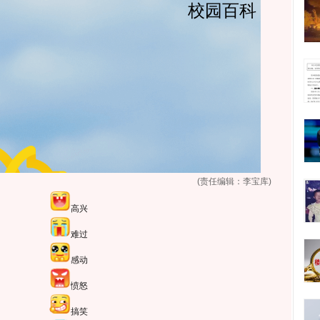
(责任编辑：李宝库)
高兴
难过
感动
愤怒
搞笑