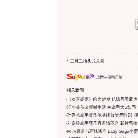
二月二抬头龙见喜
上网从搜狗开始
相关新闻
·
《欢喜婆婆》给力贺岁 苑琼丹吴孟达
·
汪小菲首谈新婚生活 称牵手大S如同"新
·
孙秀苇牵手莫华伦演绎普契尼歌剧《
·
刘嘉玲牵手甄子丹澄清不合 新片恶搞梁
·
MTV频道与环球谈崩 Lady Gaga