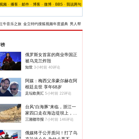
视频
-
播客
-
邮件
-
博客
-
微博
-
BBS
-
我说两句
红牛音乐之旅
金立特约搜狐视频年度盛典
男人帮
评榜
俄罗斯女首富的商业帝国正
被乌克兰炸毁
知世
3小时前
40评论
阿媒：梅西父亲豪尔赫在阿
根廷去世 享年68岁
足坛欧美汇
5小时前
22评论
台风“白海豚”来临，浙江一
家四口走在海边堤坝上，其
中9岁男孩被巨浪卷入海
三湘都市报
7小时前
146评论
中，搜救仍在进行
俄媒终于公开质问！打了乌