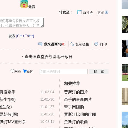
无聊
转发至：
白社会
更多
开
心
人
网
人
豆
网
瓣
爱
分
[Ctrl+Enter]
享
我来说两句
(
0
)
复制链接
打印
直击归真堂养熊基地开放日
网页
新闻
相关推荐
再度牵手
贾斯汀的图片
11-02-04
生"(图)
牵手的最新图片
11-01-30
图兰朵》
牵手网团购
11-01-27
朝伟(图)
贾斯汀比伯的绯闻
11-01-26
小贾斯汀MV遭封杀
贾斯汀的歌曲
10-08-11