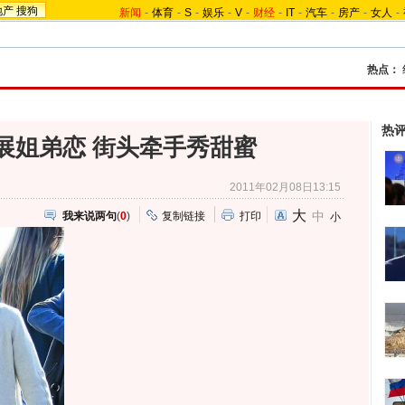
地产
搜狗
新闻
-
体育
-
S
-
娱乐
-
V
-
财经
-
IT
-
汽车
-
房产
-
女人
-
热点：
热
展姐弟恋 街头牵手秀甜蜜
2011年02月08日13:15
大
中
我来说两句
(
0
)
复制链接
打印
小