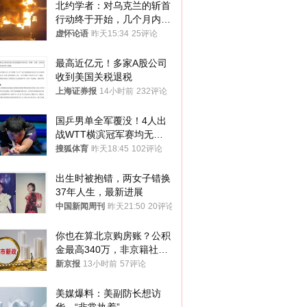
北约学者：对乌克兰的斩首
行动终于开始，几个月内乌
将投降
虚怀论语
昨天15:34
25评论
最高近亿元！多家A股公司
收到美国关税退税
上海证券报
14小时前
232评论
国乒男单全军覆没！4人出
战WTT横滨冠军赛均无缘
八强
搜狐体育
昨天18:45
102评论
出生时被抱错，两女子错换
37年人生，最新进展
中国新闻周刊
昨天21:50
20评论
你也在算北京购房账？公积
金最高340万，非京籍社保
1年
新京报
13小时前
57评论
美媒爆料：美副防长想访