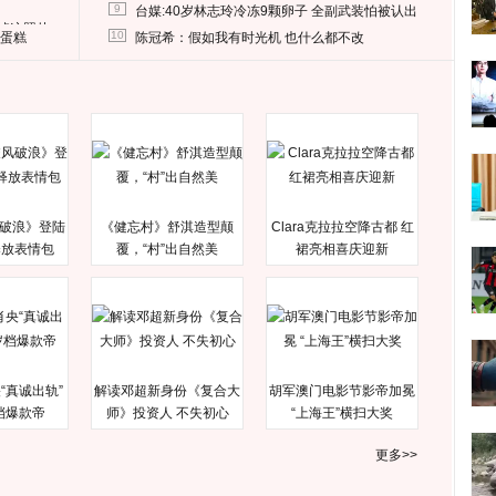
9
台媒:40岁林志玲冷冻9颗卵子 全副武装怕被认出
删掉这照片
10
送蛋糕
陈冠希：假如我有时光机 也什么都不改
破浪》登陆
《健忘村》舒淇造型颠
Clara克拉拉空降古都 红
释放表情包
覆，“村”出自然美
裙亮相喜庆迎新
“真诚出轨”
解读邓超新身份《复合大
胡军澳门电影节影帝加冕
档爆款帝
师》投资人 不失初心
“上海王”横扫大奖
更多>>