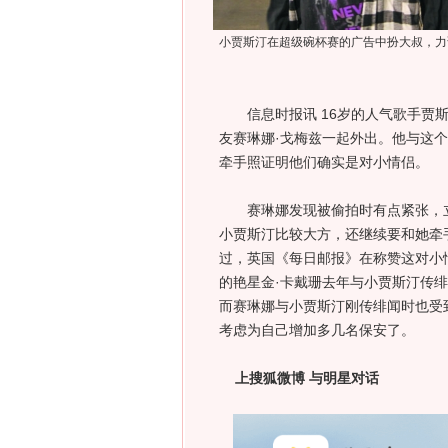
小贾斯汀在超级碗杯赛的广告中扮大叔，力
信息时报讯 16岁的人气歌手贾斯
友赛琳娜·戈梅兹一起外出。他与这个
牵手照证明他们确实是对小情侣。
赛琳娜发现被偷拍时有点紧张，立
小贾斯汀比较大方，还继续要和她牵
过，英国《每日邮报》在称赞这对小
的艳星金·卡戴珊去年与小贾斯汀传绯
而赛琳娜与小贾斯汀刚传绯闻时也受
考虑为自己增加多几名保安了。
上搜狐微博 与明星对话