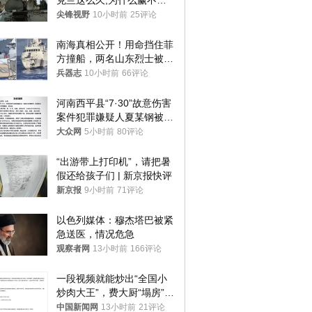
克兰这么久,为什么赢不了?
答案令人沉默
尖锋视野
10小时前
25评论
南海真相公开！用命挡住菲
方撞船，两名山东烈士被授
武警最高荣誉
兵器志
10小时前
66评论
河南西平县“7·30”故意伤害
案件犯罪嫌疑人夏某钢被抓
获
大众网
5小时前
80评论
“出游带上打印机”，请把暑
假还给孩子们 | 新京报快评
新京报
9小时前
71评论
以色列媒体：穆杰塔巴被紧
急送医，情况危急
观察者网
13小时前
166评论
一段视频就能炒出“全国小
炒肉大王”，费大厨“塌房”了
吗？
中国新闻网
13小时前
21评论