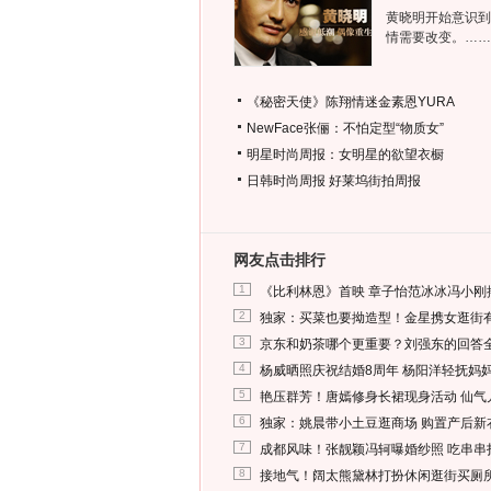
黄晓明开始意识到
情需要改变。……
《秘密天使》陈翔情迷金素恩YURA
NewFace张俪：不怕定型“物质女”
明星时尚周报：女明星的欲望衣橱
日韩时尚周报
好莱坞街拍周报
网友点击排行
1
《比利林恩》首映 章子怡范冰冰冯小刚
2
独家：买菜也要拗造型！金星携女逛街
3
京东和奶茶哪个更重要？刘强东的回答
4
杨威晒照庆祝结婚8周年 杨阳洋轻抚妈
5
艳压群芳！唐嫣修身长裙现身活动 仙气
6
独家：姚晨带小土豆逛商场 购置产后新
7
成都风味！张靓颖冯轲曝婚纱照 吃串串
8
接地气！阔太熊黛林打扮休闲逛街买厕