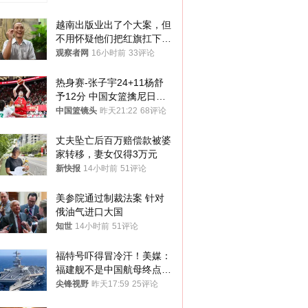
越南出版业出了个大案，但
不用怀疑他们把红旗扛下去
的决心
观察者网
16小时前
33评论
热身赛-张子宇24+11杨舒
予12分 中国女篮擒尼日利
亚
中国篮镜头
昨天21:22
68评论
丈夫坠亡后百万赔偿款被婆
家转移，妻女仅得3万元
新快报
14小时前
51评论
美参院通过制裁法案 针对
俄油气进口大国
知世
14小时前
51评论
福特号吓得冒冷汗！美媒：
福建舰不是中国航母终点，
而是新起点！
尖锋视野
昨天17:59
25评论