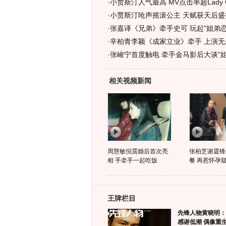
·
小贾斯汀人气最高 MV点击率超Lady G
·
小贾斯汀呛声摇滚公主 天赋获天后盛赞
·
张嘉译《兄弟》牵手史可 玩起"姐弟恋"
·
辛柏青李颖《成家立业》牵手 上演无
·
张峻宁首度触电 牵手金马影后大谈"姐弟
相关视频新闻
周慧敏倪震婚后首次亮
张柏芝谢霆锋
相 手牵手一起吃饭
餐 再惹怀孕
王牌栏目
先锋人物黄晓明：
感谢低潮 偶像重