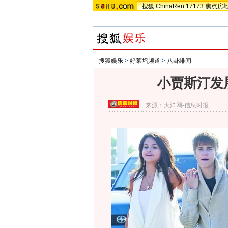
搜狐
ChinaRen
17173
焦点房
搜狐娱乐
>
好莱坞频道
>
八卦绯闻
小贾斯汀发
来源：
大洋网-信息时报