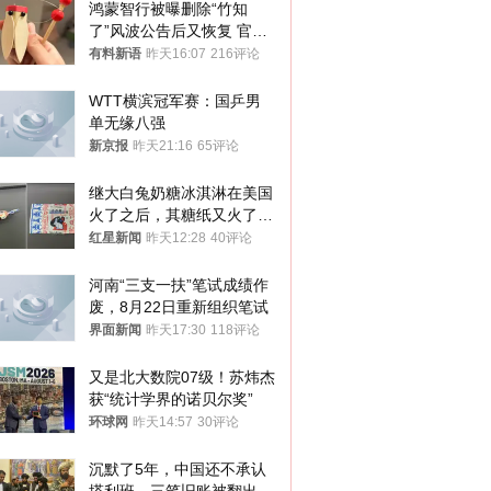
鸿蒙智行被曝删除“竹知
了”风波公告后又恢复 官媒
曾力挺：劝华为要大度的，
有料新语
昨天16:07
216评论
你们适不适合？
WTT横滨冠军赛：国乒男
单无缘八强
新京报
昨天21:16
65评论
继大白兔奶糖冰淇淋在美国
火了之后，其糖纸又火了！
海外博主盛赞：平面设计经
红星新闻
昨天12:28
40评论
典之作
河南“三支一扶”笔试成绩作
废，8月22日重新组织笔试
界面新闻
昨天17:30
118评论
又是北大数院07级！苏炜杰
获“统计学界的诺贝尔奖”
环球网
昨天14:57
30评论
沉默了5年，中国还不承认