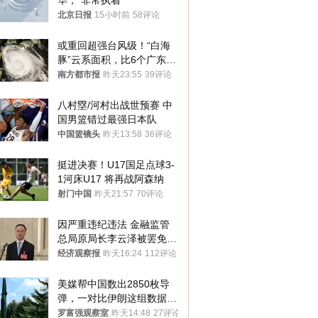
华，“非常执着”
北京日报
15小时前
58评论
或重回超强台风级！“白海
豚”云系面积，比6个广东还
大！深圳官方：注意这件事
南方都市报
昨天23:55
39评论
八村塁/河村出战世预赛 中
国男篮错过最强日本队
中国篮镜头
昨天13:58
36评论
挺进决赛！U17国足点球3-
1河床U17 将再战阿森纳
射门中国
昨天21:57
70评论
因严重违纪违法 金融监管
总局原局长李云泽被罢免全
国人大代表
经济观察报
昨天16:24
112评论
美媒帮中国数出2850枚导
弹，一对比伊朗这组数据，
发现出大事了
罗富强观察室
昨天14:48
27评论