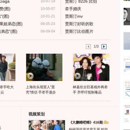
aga
贾斯汀 8226 比伯
10-07-19
(图)
牵手婚庆
10-05-07
(图)
贾斯汀mv
10-01-21
果姐弟恋(图)
贾斯汀好听的歌
09-05-23
恋"(图)
贾斯汀比伯图片
08-09-04
1/3
牵手吃大
上海街头现雷人"蛋
林嘉欣古巨基戏外再牵
疑云
壳"情侣 手牵手漫步
手 齐呼吁抵制毒品
视频策划
《大鹏嘚吧嘚》416期
生
杨丽萍提菜篮逛车展 时尚