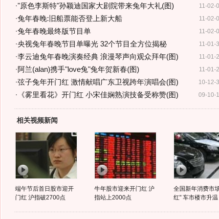
·
"原色李斯特"孙颖迪国家大剧院带来兔年大礼(图)
11-02-
·
兔年春晚:旧船票能否登上新大船
11-02-
·
兔年春晚最终版节目单
11-02-
·
央视兔年春晚节目单曝光 32个节目全方位揭秘
11-01-
·
李云迪兔年春晚演奏经典 浪漫琴声向观众拜年(图)
11-01-
·
阿兰(alan)携手"love兔"兔年贺新春(图)
11-01-
·
弦子兔年开门红 激情献唱广东卫视跨年演唱会(图)
10-12-
·
《雾里看花》开门红 小宋佳娴熟演技备受称赞(图)
09-10-
相关视频新闻
端午节后首日股市迎开
牛年股市迎来开门红 沪
全国新年消费市场
门红 沪指破2700点
指站上2000点
红" 车市楼市升温