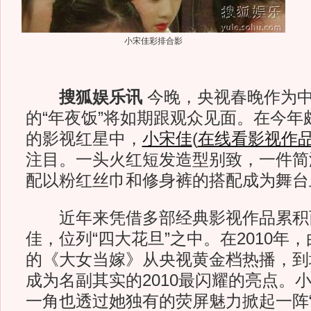
小宋佳彩排合影
搜狐娱乐讯
今晚，央视春晚作为
的“年夜饭”将如期跟观众见面。在今年
的影视红星中，
小宋佳
(
在线看影视作
注目。一头火红短发造型别致，一件简
配以粉红丝巾和修身裤的搭配成为舞台
近年来凭借多部经典影视作品累积
佳，位列“四大花旦”之中。在2010年
的《大女当嫁》从央视黄金档热播，到
成为名副其实的2010最闪耀的亮点。
一角也透过她独有的荧屏魅力掀起一阵“