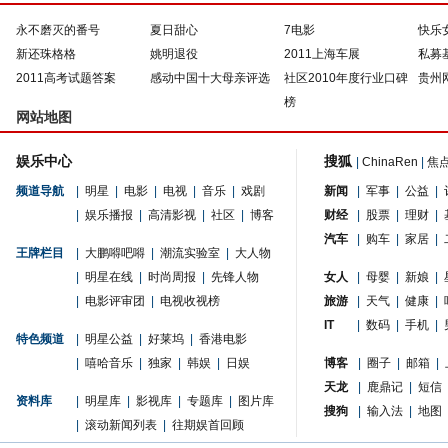
永不磨灭的番号
夏日甜心
7电影
快乐
新还珠格格
姚明退役
2011上海车展
私募
2011高考试题答案
感动中国十大母亲评选
社区2010年度行业口碑
贵州
榜
网站地图
娱乐中心
搜狐
|
ChinaRen
|
焦
频道导航
|
明星
|
电影
|
电视
|
音乐
|
戏剧
新闻
|
军事
|
公益
|
|
娱乐播报
|
高清影视
|
社区
|
博客
财经
|
股票
|
理财
|
汽车
|
购车
|
家居
|
王牌栏目
|
大鹏嘚吧嘚
|
潮流实验室
|
大人物
|
明星在线
|
时尚周报
|
先锋人物
女人
|
母婴
|
新娘
|
|
电影评审团
|
电视收视榜
旅游
|
天气
|
健康
|
IT
|
数码
|
手机
|
特色频道
|
明星公益
|
好莱坞
|
香港电影
|
嘻哈音乐
|
独家
|
韩娱
|
日娱
博客
|
圈子
|
邮箱
|
天龙
|
鹿鼎记
|
短信
资料库
|
明星库
|
影视库
|
专题库
|
图片库
搜狗
|
输入法
|
地图
|
滚动新闻列表
|
往期娱首回顾