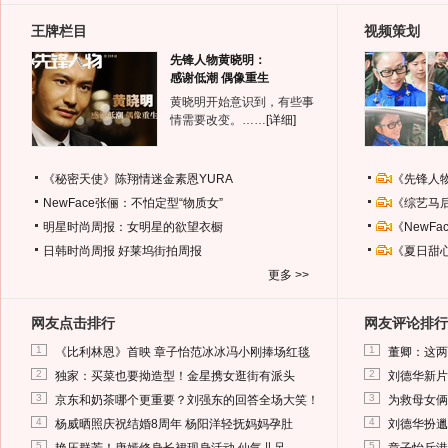
王牌栏目
视频策划
先锋人物黄晓明：
感谢低潮 偶像重生
黄晓明开始意识到，有些事
情需要改变。……
[详细]
《秘密天使》陈翔情迷金素恩YURA
《先锋人
NewFace张俪：不怕定型“物质女”
《综艺马
明星时尚周报：女明星的欲望衣橱
《NewF
日韩时尚周报
好莱坞街拍周报
《夏日甜
更多 >>
网友点击排行
网友评论排行
1
1
《比利林恩》首映 章子怡范冰冰冯小刚捧场红毯
董卿：这两
2
2
独家：买菜也要拗造型！金星携女逛街有派头
刘德华新片
3
3
京东和奶茶哪个更重要？刘强东的回答全场大笑！
为救母女俩
4
4
杨威晒照庆祝结婚8周年 杨阳洋轻抚妈妈孕肚
刘德华扮邋
5
5