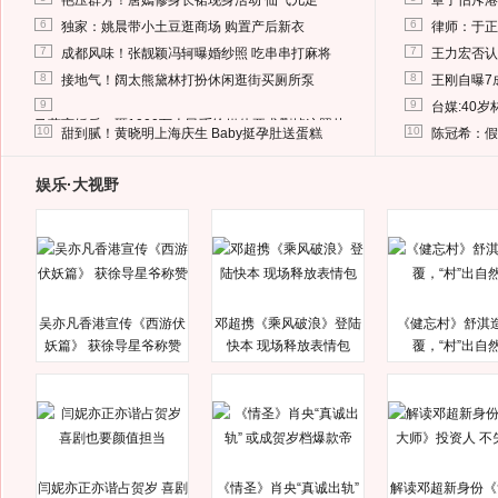
艳压群芳！唐嫣修身长裙现身活动 仙气儿足
章子怡斥港
6
6
独家：姚晨带小土豆逛商场 购置产后新衣
律师：于正
7
7
成都风味！张靓颖冯轲曝婚纱照 吃串串打麻将
王力宏否认
8
8
接地气！阔太熊黛林打扮休闲逛街买厕所泵
王刚自曝7
9
9
台媒:40
马蓉离婚后，砸1000万人民币给媒体要求删掉这照片
10
10
甜到腻！黄晓明上海庆生 Baby挺孕肚送蛋糕
陈冠希：假
娱乐·大视野
吴亦凡香港宣传《西游伏
邓超携《乘风破浪》登陆
《健忘村》舒淇
妖篇》 获徐导星爷称赞
快本 现场释放表情包
覆，“村”出自
闫妮亦正亦谐占贺岁 喜剧
《情圣》肖央“真诚出轨”
解读邓超新身份《