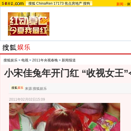
搜狐
ChinaRen
17173
焦点房地产
搜狗
新闻
-
体
搜狐娱乐
>
电视
>
2011年央视春晚
>
新闻报道
小宋佳兔年开门红 “收视女王
来源:
搜狐娱乐
2011年02月02日15:09