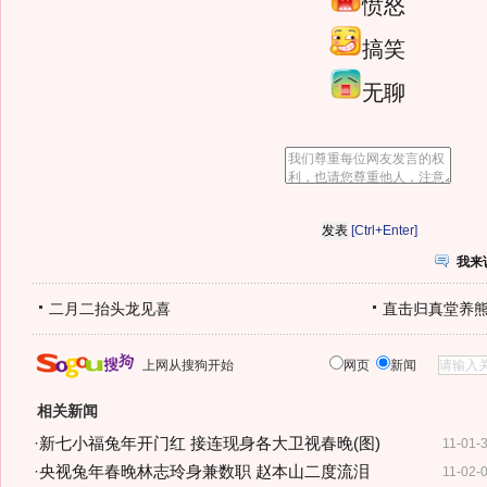
愤怒
搞笑
无聊
[Ctrl+Enter]
我来
二月二抬头龙见喜
直击归真堂养
上网从搜狗开始
网页
新闻
相关新闻
·
新七小福兔年开门红 接连现身各大卫视春晚(图)
11-01-
·
央视兔年春晚林志玲身兼数职 赵本山二度流泪
11-02-