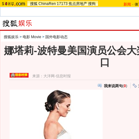
搜狐
ChinaRen
17173
焦点房地产
搜狗
新闻
-
体
搜狐娱乐
>
电影 Movie
>
国外电影动态
娜塔莉-波特曼美国演员公会大
口
来源：
大洋网-信息时报
我来说两句
(
0
)