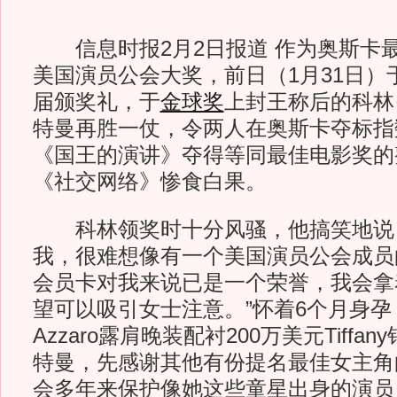
信息时报2月2日报道 作为奥斯卡
美国演员公会大奖，前日（1月31日）
届颁奖礼，于
金球奖
上封王称后的科林
特曼再胜一仗，令两人在奥斯卡夺标指
《国王的演讲》夺得等同最佳电影奖的
《社交网络》惨食白果。
科林领奖时十分风骚，他搞笑地说：
我，很难想像有一个美国演员公会成员
会员卡对我来说已是一个荣誉，我会拿
望可以吸引女士注意。”怀着6个月身
Azzaro露肩晚装配衬200万美元Tiff
特曼，先感谢其他有份提名最佳女主角
会多年来保护像她这些童星出身的演员