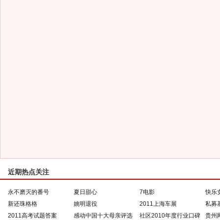
近期热点关注
永不磨灭的番号
夏日甜心
7电影
快乐
新还珠格格
姚明退役
2011上海车展
私募
2011高考试题答案
感动中国十大母亲评选
社区2010年度行业口碑
贵州