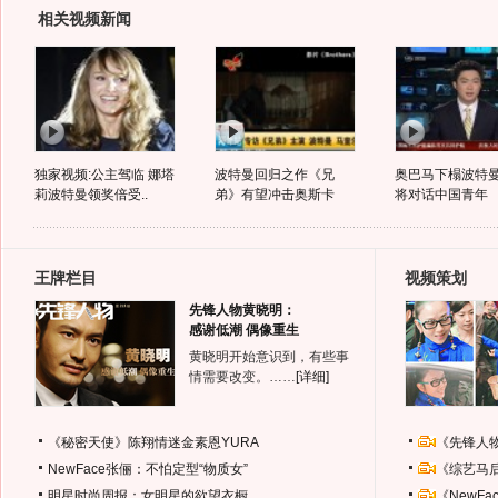
相关视频新闻
独家视频:公主驾临 娜塔
波特曼回归之作《兄
奥巴马下榻波特
莉波特曼领奖倍受..
弟》有望冲击奥斯卡
将对话中国青年
王牌栏目
视频策划
先锋人物黄晓明：
感谢低潮 偶像重生
黄晓明开始意识到，有些事
情需要改变。……
[详细]
《秘密天使》陈翔情迷金素恩YURA
《先锋人
NewFace张俪：不怕定型“物质女”
《综艺马
明星时尚周报：女明星的欲望衣橱
《NewF