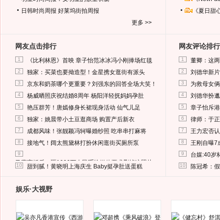
日韩时尚周报
好莱坞街拍周报
《夏日甜
更多 >>
网友点击排行
网友评论排行
1
1
《比利林恩》首映 章子怡范冰冰冯小刚捧场红毯
董卿：这两
2
2
独家：买菜也要拗造型！金星携女逛街有派头
刘德华新片
3
3
京东和奶茶哪个更重要？刘强东的回答全场大笑！
为救母女俩
4
4
杨威晒照庆祝结婚8周年 杨阳洋轻抚妈妈孕肚
刘德华扮邋
5
5
艳压群芳！唐嫣修身长裙现身活动 仙气儿足
章子怡斥港
6
6
独家：姚晨带小土豆逛商场 购置产后新衣
律师：于正
7
7
成都风味！张靓颖冯轲曝婚纱照 吃串串打麻将
王力宏否认
8
8
接地气！阔太熊黛林打扮休闲逛街买厕所泵
王刚自曝7
9
9
台媒:40
马蓉离婚后，砸1000万人民币给媒体要求删掉这照片
10
10
甜到腻！黄晓明上海庆生 Baby挺孕肚送蛋糕
陈冠希：假
娱乐·大视野