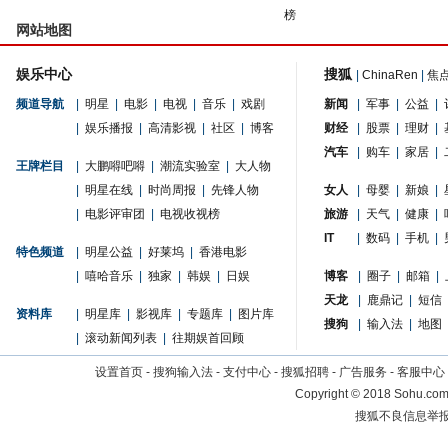
榜
网站地图
娱乐中心
搜狐
|
ChinaRen
|
焦
频道导航
|
明星
|
电影
|
电视
|
音乐
|
戏剧
新闻
|
军事
|
公益
|
|
娱乐播报
|
高清影视
|
社区
|
博客
财经
|
股票
|
理财
|
汽车
|
购车
|
家居
|
王牌栏目
|
大鹏嘚吧嘚
|
潮流实验室
|
大人物
|
明星在线
|
时尚周报
|
先锋人物
女人
|
母婴
|
新娘
|
|
电影评审团
|
电视收视榜
旅游
|
天气
|
健康
|
IT
|
数码
|
手机
|
特色频道
|
明星公益
|
好莱坞
|
香港电影
|
嘻哈音乐
|
独家
|
韩娱
|
日娱
博客
|
圈子
|
邮箱
|
天龙
|
鹿鼎记
|
短信
资料库
|
明星库
|
影视库
|
专题库
|
图片库
搜狗
|
输入法
|
地图
|
滚动新闻列表
|
往期娱首回顾
设置首页
-
搜狗输入法
-
支付中心
-
搜狐招聘
-
广告服务
-
客服中心
Copyright
©
2018 Sohu.com 
搜狐不良信息举