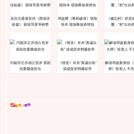
吴亦凡香港宣传《西游伏
邓超携《乘风破浪》登陆
《健忘村》舒淇
妖篇》 获徐导星爷称赞
快本 现场释放表情包
覆，“村”出自
闫妮亦正亦谐占贺岁 喜剧
《情圣》肖央“真诚出轨”
解读邓超新身份《
也要颜值担当
或成贺岁档爆款帝
师》投资人 不