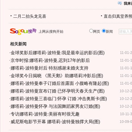
我来
二月二抬头龙见喜
直击归真堂养
上网从搜狗开始
网页
新闻
相关新闻
·
金球奖影后娜塔莉-波特曼:我是最幸运的影后(图)
11-01-
·
京华时报:娜塔莉-波特曼,迟到17年的影后
11-01-
·
娜塔莉-波特曼封后 特别感谢未婚夫支持
11-01-
·
金球奖今日揭晓 《黑天鹅》助娜塔莉冲影后(图)
11-01-
·
娜塔莉-波特曼奉子订婚后首露面 小腹略有隆起(图)
11-01-
·
娜塔莉-波特曼宣布订婚 已怀孕明天春天生产(图)
10-12-
·
娜塔莉-波特曼三喜临门:怀孕 订婚 冲击奥斯卡(图)
10-12-
·
娜塔莉-波特曼怀孕 与法国舞蹈家男友订婚(图)
10-12-
·
专访娜塔莉-波特曼:美丽有时很无趣
10-11-
·
威尼斯电影节开幕 娜塔莉-波特曼独撑大局(图)
10-09-