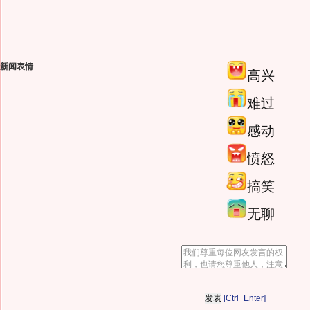
新闻表情
高兴
难过
感动
愤怒
搞笑
无聊
[Ctrl+Enter]