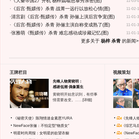
·
《大秦帝国2》开机 杨梓嫣喻恩泰秀亲密(图)
11-03-
·
《后宫·甄嬛传》杀青 战菁一远行以放松心情(图)
11-02-
·
清宫剧《后宫-甄嬛传》杀青 孙俪上演后宫争宠(图)
11-01-
·
《后宫-甄嬛传》杀青 孙俪主演自称变成熟了(图)
11-01-
·
张雅萌《甄嬛传》杀青 难忘感动成珍藏记忆(图)
11-01-
更多关于
杨梓 杀青
的新闻>
王牌栏目
视频策划
先锋人物黄晓明：
感谢低潮 偶像重生
黄晓明开始意识到，有些事
情需要改变。……
[详细]
《秘密天使》陈翔情迷金素恩YURA
《先锋人
NewFace张俪：不怕定型“物质女”
《综艺马
明星时尚周报：女明星的欲望衣橱
《NewF