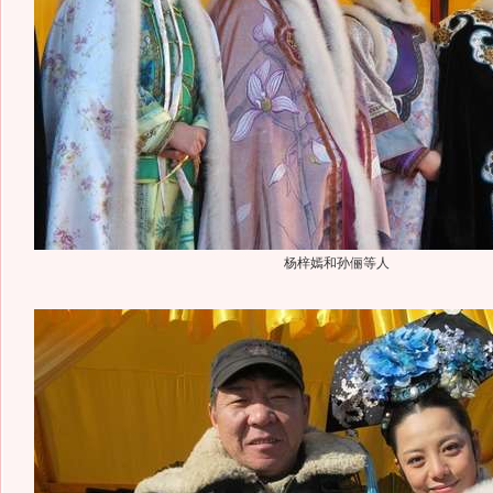
杨梓嫣和孙俪等人