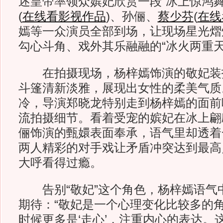
述皇帝率领众嫔妃欣赏一段“冰上惊鸿舞
(
在线看影视作品
)
、孙俪、
蔡少芬
(
在线
嫣等一众演员全部到场，让现场星光熠
勾心斗角、戏外其乐融融的“冰火两重天
在拍摄现场，杨梓嫣饰演的敬妃装
斗篷清新淡雅，展现出女性的柔美气质
冷，导演郑晓龙特别走到杨梓嫣的面前
流拍摄细节。看着受宠的嫔妃在冰上翩
俪饰演的甄嬛表面奉承，语气里却透着
两人精彩的对手戏让矛盾冲突达到最高
大呼看得过瘾。
告别“敬妃”这个角色，杨梓嫣语气
期待：“敬妃是一个心理变化比较多的
时候更多是‘走心’，注重内心的表达。这