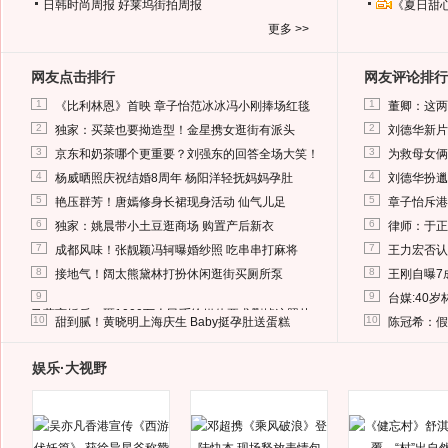
日韩时尚周报
好莱坞街拍周报
《夏日甜
更多 >>
网友点击排行
网友评论排行
1
1
《比利林恩》首映 章子怡范冰冰冯小刚捧场红毯
董卿：这两
2
2
独家：买菜也要拗造型！金星携女逛街有派头
刘德华新片
3
3
京东和奶茶哪个更重要？刘强东的回答全场大笑！
为救母女俩
4
4
杨威晒照庆祝结婚8周年 杨阳洋轻抚妈妈孕肚
刘德华扮邋
5
5
艳压群芳！唐嫣修身长裙现身活动 仙气儿足
章子怡斥港
6
6
独家：姚晨带小土豆逛商场 购置产后新衣
律师：于正
7
7
成都风味！张靓颖冯轲曝婚纱照 吃串串打麻将
王力宏否认
8
8
接地气！阔太熊黛林打扮休闲逛街买厕所泵
王刚自曝7
9
9
台媒:40
马蓉离婚后，砸1000万人民币给媒体要求删掉这照片
10
10
甜到腻！黄晓明上海庆生 Baby挺孕肚送蛋糕
陈冠希：假
娱乐·大视野