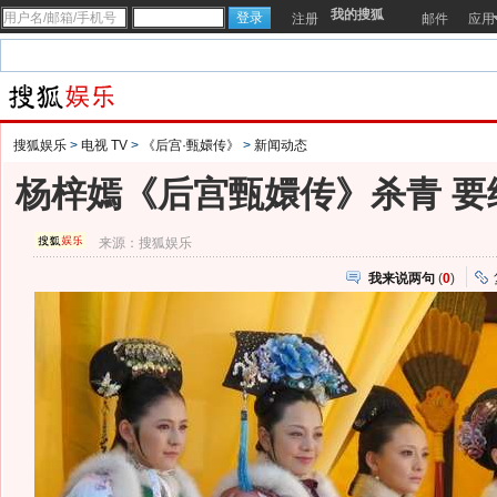
我的搜狐
注册
邮件
应用
搜狐娱乐
>
电视 TV
>
《后宫·甄嬛传》
>
新闻动态
杨梓嫣《后宫甄嬛传》杀青 要
来源：
搜狐娱乐
我来说两句
(
0
)