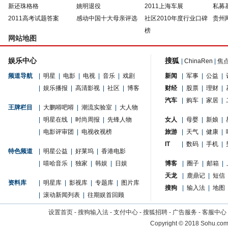
新还珠格格
姚明退役
2011上海车展
私募
2011高考试题答案
感动中国十大母亲评选
社区2010年度行业口碑
贵州
榜
网站地图
娱乐中心
搜狐
|
ChinaRen
|
焦
频道导航
|
明星
|
电影
|
电视
|
音乐
|
戏剧
新闻
|
军事
|
公益
|
|
娱乐播报
|
高清影视
|
社区
|
博客
财经
|
股票
|
理财
|
汽车
|
购车
|
家居
|
王牌栏目
|
大鹏嘚吧嘚
|
潮流实验室
|
大人物
|
明星在线
|
时尚周报
|
先锋人物
女人
|
母婴
|
新娘
|
|
电影评审团
|
电视收视榜
旅游
|
天气
|
健康
|
IT
|
数码
|
手机
|
特色频道
|
明星公益
|
好莱坞
|
香港电影
|
嘻哈音乐
|
独家
|
韩娱
|
日娱
博客
|
圈子
|
邮箱
|
天龙
|
鹿鼎记
|
短信
资料库
|
明星库
|
影视库
|
专题库
|
图片库
搜狗
|
输入法
|
地图
|
滚动新闻列表
|
往期娱首回顾
设置首页
-
搜狗输入法
-
支付中心
-
搜狐招聘
-
广告服务
-
客服中心
Copyright
©
2018 Sohu.com 