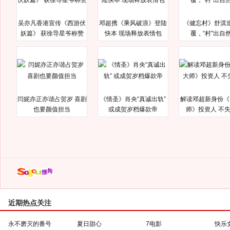
吴亦凡香港宣传《西游伏
邓超携《乘风破浪》登陆
《健忘村》舒淇
妖篇》 获徐导星爷称赞
快本 现场释放表情包
覆，“村”出自
闫妮亦正亦谐占贺岁 喜剧
《情圣》肖央“真诚出轨”
解读邓超新身份《
也要颜值担当
或成贺岁档爆款帝
师》投资人 不
近期热点关注
永不磨灭的番号
夏日甜心
7电影
快乐