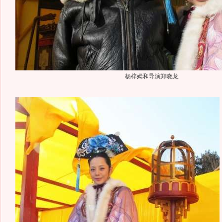
杨梓嫣和导演郑晓龙