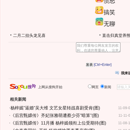
愤怒
搞笑
无聊
二月二抬头龙见喜
直击归真堂养
[Ctrl+Enter]
我来
上网从搜狗开始
网页
新闻
相关新闻
·
杨梓嫣"逼婚"吴大维 文艺女星转战喜剧受肯(图)
11-09-
·
《后宫甄嬛传》齐妃张雅萌遭蔡少芬"暗算"(图)
11-11-
·
《后宫甄嬛传》11月播 杨梓嫣领衔上位受期待(图)
11-08-