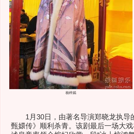
杨梓嫣
1月30日，由著名导演郑晓龙执导
甄嬛传》顺利杀青。该剧最后一场大戏