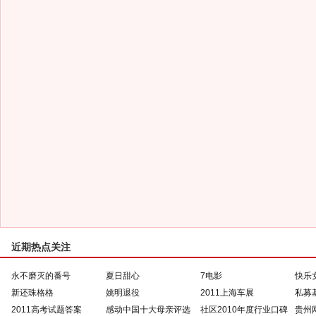
近期热点关注
永不磨灭的番号
夏日甜心
7电影
快乐
新还珠格格
姚明退役
2011上海车展
私募
2011高考试题答案
感动中国十大母亲评选
社区2010年度行业口碑
贵州