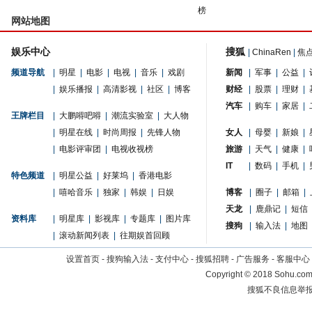
榜
网站地图
娱乐中心
搜狐
|
ChinaRen
|
焦
频道导航
|
明星
|
电影
|
电视
|
音乐
|
戏剧
新闻
|
军事
|
公益
|
|
娱乐播报
|
高清影视
|
社区
|
博客
财经
|
股票
|
理财
|
汽车
|
购车
|
家居
|
王牌栏目
|
大鹏嘚吧嘚
|
潮流实验室
|
大人物
|
明星在线
|
时尚周报
|
先锋人物
女人
|
母婴
|
新娘
|
|
电影评审团
|
电视收视榜
旅游
|
天气
|
健康
|
IT
|
数码
|
手机
|
特色频道
|
明星公益
|
好莱坞
|
香港电影
|
嘻哈音乐
|
独家
|
韩娱
|
日娱
博客
|
圈子
|
邮箱
|
天龙
|
鹿鼎记
|
短信
资料库
|
明星库
|
影视库
|
专题库
|
图片库
搜狗
|
输入法
|
地图
|
滚动新闻列表
|
往期娱首回顾
设置首页
-
搜狗输入法
-
支付中心
-
搜狐招聘
-
广告服务
-
客服中心
Copyright
©
2018 Sohu.com 
搜狐不良信息举