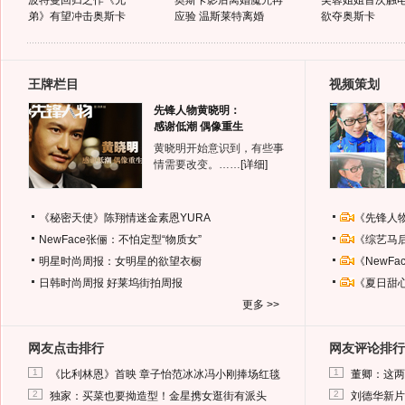
波特曼回归之作《兄
奥斯卡影后离婚魔咒再
芙蓉姐姐首次触电
弟》有望冲击奥斯卡
应验 温斯莱特离婚
欲夺奥斯卡
王牌栏目
视频策划
先锋人物黄晓明：
感谢低潮 偶像重生
黄晓明开始意识到，有些事
情需要改变。……
[详细]
《秘密天使》陈翔情迷金素恩YURA
《先锋人
NewFace张俪：不怕定型“物质女”
《综艺马
明星时尚周报：女明星的欲望衣橱
《NewF
日韩时尚周报
好莱坞街拍周报
《夏日甜
更多 >>
网友点击排行
网友评论排行
1
1
《比利林恩》首映 章子怡范冰冰冯小刚捧场红毯
董卿：这两
2
2
独家：买菜也要拗造型！金星携女逛街有派头
刘德华新片