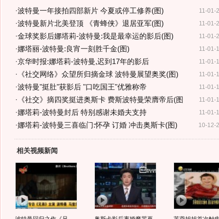
·
波特曼一年接拍四部新片 今夏或停工修养(图)
11-01-
·
波特曼新片北美登顶 《青蜂侠》退居亚军(图)
11-01-
·
金球奖影后娜塔莉-波特曼:我是最幸运的影后(图)
11-01-
·
娜塔丽-波特曼:良宵一刻胜千金(图)
11-01-
·
京华时报:娜塔莉-波特曼,迟到17年的影后
11-01-
·
《社交网络》众望所归摘金球 波特曼展望奥奖(图)
11-01-
·
波特曼"挺肚"获影后 "口吃国王"优雅称帝
11-01-
·
《社交》摘四奖挺进奥斯卡 费斯波特曼荣膺帝后(图
11-01-
·
娜塔莉-波特曼封后 特别感谢未婚夫支持
11-01-
·
娜塔莉-波特曼三喜临门:怀孕 订婚 冲击奥斯卡(图)
10-12-
相关视频新闻