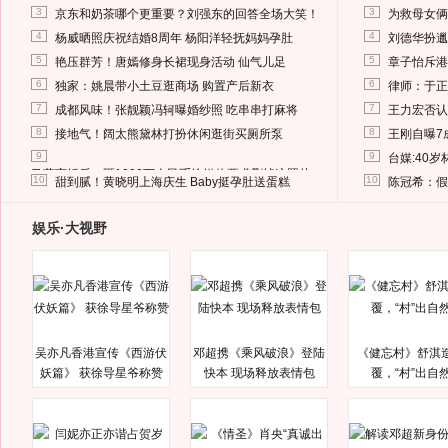
3
3
京东和奶茶哪个更重要？刘强东的回答全场大笑！
为救母女俩
4
4
杨威晒照庆祝结婚8周年 杨阳洋轻抚妈妈孕肚
刘德华扮邋
5
5
艳压群芳！唐嫣修身长裙现身活动 仙气儿足
章子怡斥港
6
6
独家：姚晨带小土豆逛商场 购置产后新衣
律师：于正
7
7
成都风味！张靓颖冯轲曝婚纱照 吃串串打麻将
王力宏否认
8
8
接地气！阔太熊黛林打扮休闲逛街买厕所泵
王刚自曝7
9
9
台媒:40
马蓉离婚后，砸1000万人民币给媒体要求删掉这照片
10
10
甜到腻！黄晓明上海庆生 Baby挺孕肚送蛋糕
陈冠希：假
娱乐·大视野
吴亦凡香港宣传《西游伏
邓超携《乘风破浪》登陆
《健忘村》舒淇
妖篇》 获徐导星爷称赞
快本 现场释放表情包
覆，“村”出自