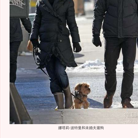
娜塔莉-波特曼和未婚夫遛狗