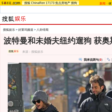
搜狐
ChinaRen
17173
焦点房地产
搜狗
新闻
-
体
搜狐娱乐
>
好莱坞频道
>
八卦绯闻
波特曼和未婚夫纽约遛狗 获奥
来源：
搜狐娱乐
我来说两句
(
0
)