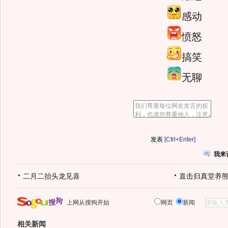
感动
愤怒
搞笑
无聊
[Ctrl+Enter]
我来
二月二抬头龙见喜
直击归真堂养
上网从搜狗开始
网页
新闻
相关新闻