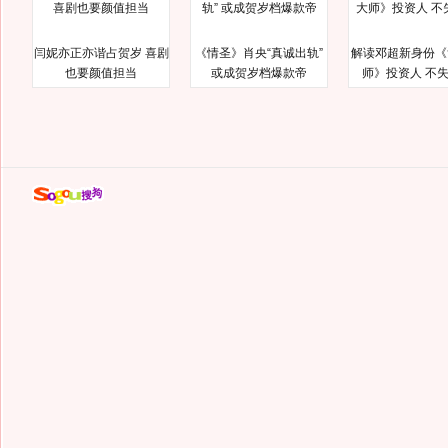
闫妮亦正亦谐占贺岁 喜剧
《情圣》肖央“真诚出轨”
解读邓超新身份《
也要颜值担当
或成贺岁档爆款帝
师》投资人 不